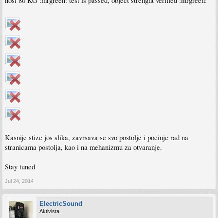
nosi 80 KG :mrgreen: test is passed, object strenght verified :mrgreen:
Kasnije stize jos slika, zavrsava se svo postolje i pocinje rad na
stranicama postolja, kao i na mehanizmu za otvaranje.
Stay tuned
Jul 24, 2014
ElectricSound
Aktivista