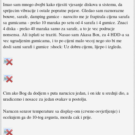
Imao sam mnogo dvojbi kako rijesiti vjesanje diskova u sistemu, da
sprijecim vibracije i ostale popratne pojave. Gledao sam raznorazne
boxove, sarafe, damping gumice - narocito me je frapirala cijena sarafa
sa gumicama - preko 10 maraka po setu od 4 sarafa i 4 gumice. Znaci
4 diska - preko 40 maraka samo za sarafe, a to je vec podrucje
nonsensa. Ali isplati se traziti. Nasao sam Akasa Box, za 4 HDD-a sa
vec ugradjenim gumicama, i to po cijeni malo vecoj nego sto bi me
dosli sami sarafi i gumice :shock: Uz dobru cijenu, lijepo i izgleda.
Cim ako Bog da dodjem s puta narucicu jedan, i on ide u srednji dio, a
uradicemo i nosace za jedan ovakav u postolju.
Narucen senzor temperature sa display-om (crveno osvjetljenje) i
ocekujem ga do 10-tog avgusta, mozda cak i prije.