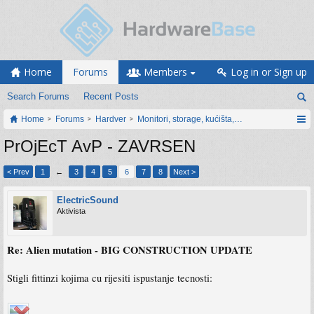
Home
Forums
Members
Log in or Sign up
Search Forums
Recent Posts
Home
Forums
Hardver
Monitori, storage, kućišta, periferija
PrOjEcT AvP - ZAVRSEN
< Prev
1
←
3
4
5
6
7
8
Next >
ElectricSound
Aktivista
Re: Alien mutation - BIG CONSTRUCTION UPDATE
Stigli fittinzi kojima cu rijesiti ispustanje tecnosti: