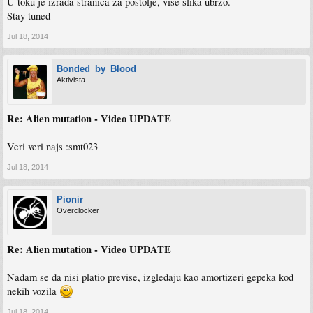
U toku je izrada stranica za postolje, vise slika ubrzo.
Stay tuned
Jul 18, 2014
Bonded_by_Blood
Aktivista
Re: Alien mutation - Video UPDATE
Veri veri najs :smt023
Jul 18, 2014
Pionir
Overclocker
Re: Alien mutation - Video UPDATE
Nadam se da nisi platio previse, izgledaju kao amortizeri gepeka kod
nekih vozila
Jul 18, 2014