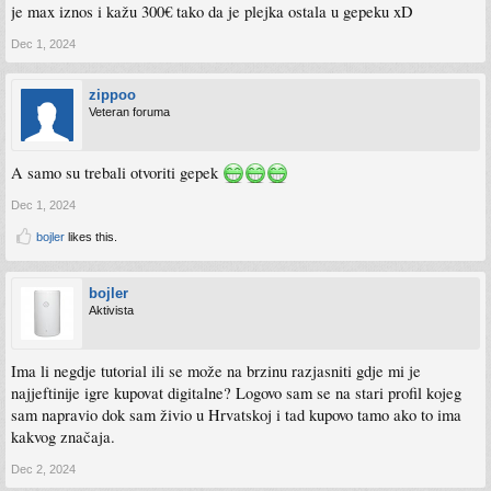
je max iznos i kažu 300€ tako da je plejka ostala u gepeku xD
Dec 1, 2024
zippoo
Veteran foruma
A samo su trebali otvoriti gepek
Dec 1, 2024
bojler
likes this.
bojler
Aktivista
Ima li negdje tutorial ili se može na brzinu razjasniti gdje mi je
najjeftinije igre kupovat digitalne? Logovo sam se na stari profil kojeg
sam napravio dok sam živio u Hrvatskoj i tad kupovo tamo ako to ima
kakvog značaja.
Dec 2, 2024