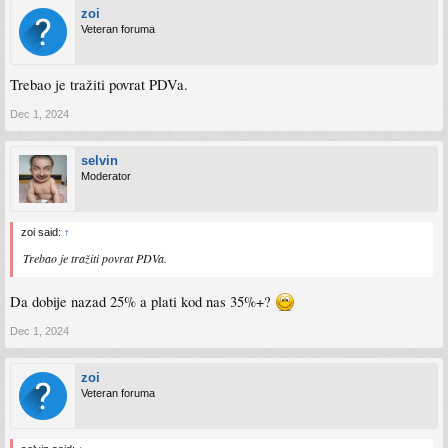
zoi
Veteran foruma
Trebao je tražiti povrat PDVa.
Dec 1, 2024
selvin
Moderator
zoi said:
↑
Trebao je tražiti povrat PDVa.
Da dobije nazad 25% a plati kod nas 35%+?
Dec 1, 2024
zoi
Veteran foruma