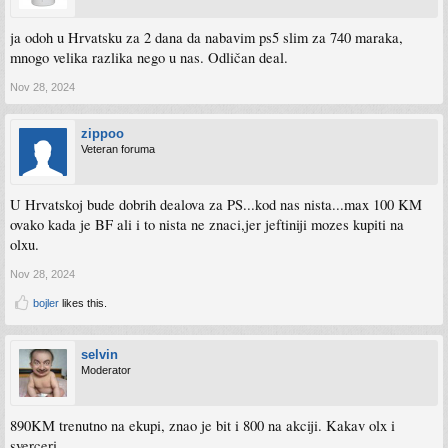
ja odoh u Hrvatsku za 2 dana da nabavim ps5 slim za 740 maraka,
mnogo velika razlika nego u nas. Odličan deal.
Nov 28, 2024
zippoo
Veteran foruma
U Hrvatskoj bude dobrih dealova za PS...kod nas nista...max 100 KM
ovako kada je BF ali i to nista ne znaci,jer jeftiniji mozes kupiti na
olxu.
Nov 28, 2024
bojler
likes this.
selvin
Moderator
890KM trenutno na ekupi, znao je bit i 800 na akciji. Kakav olx i
sverceri.