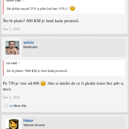
selvin said:
↑
Da dobije nazad 25% a plati kod nas 35%+?
Što bi platio? 600 KM je limit kada prenosiš.
Dec 1, 2024
selvin
Moderator
zoi said:
↑
Što bi platio? 600 KM je limit kada prenosiš.
Pa 730 je vise od 600
Ako si mislio da ce ti gledat iznos bez pdv-a,
nece.
Dec 1, 2024
zoi
likes this.
Haker
Veteran foruma