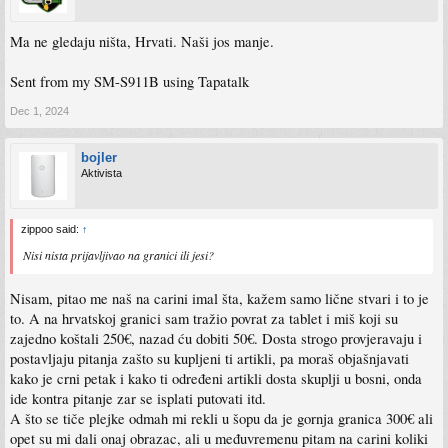
Ma ne gledaju ništa, Hrvati. Naši jos manje.
Sent from my SM-S911B using Tapatalk
Dec 1, 2024
bojler
Aktivista
zippoo said:
↑
Nisi nista prijavljivao na granici ili jesi?
Nisam, pitao me naš na carini imal šta, kažem samo lične stvari i to je
to. A na hrvatskoj granici sam tražio povrat za tablet i miš koji su
zajedno koštali 250€, nazad ću dobiti 50€. Dosta strogo provjeravaju i
postavljaju pitanja zašto su kupljeni ti artikli, pa moraš objašnjavati
kako je crni petak i kako ti određeni artikli dosta skuplji u bosni, onda
ide kontra pitanje zar se isplati putovati itd.
A što se tiče plejke odmah mi rekli u šopu da je gornja granica 300€ ali
opet su mi dali onaj obrazac, ali u međuvremenu pitam na carini koliki