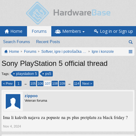
Home
Forums
Members
Log in or Sign up
Search Forums
Recent Posts
Home
Forums
Softver, igre i potrošačka elektronika
Igre i konzole
Sony PlayStation 5 official thread
playstation 5
ps5
Tags:
< Prev
1
←
105
106
107
108
109
→
114
Next >
zippoo
Veteran foruma
Ima li kakvih najava za popuste na ps plus pretplatu za black friday ?
Nov 4, 2024