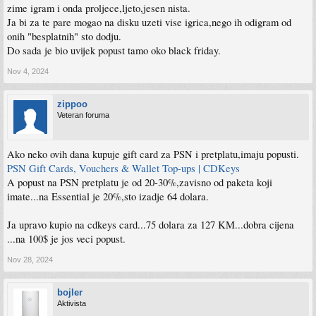
zime igram i onda proljece,ljeto,jesen nista.
Ja bi za te pare mogao na disku uzeti vise igrica,nego ih odigram od
onih "besplatnih" sto dodju.
Do sada je bio uvijek popust tamo oko black friday.
Nov 4, 2024
zippoo
Veteran foruma
Ako neko ovih dana kupuje gift card za PSN i pretplatu,imaju popusti.
PSN Gift Cards, Vouchers & Wallet Top-ups | CDKeys
A popust na PSN pretplatu je od 20-30%,zavisno od paketa koji
imate...na Essential je 20%,sto izadje 64 dolara.
Ja upravo kupio na cdkeys card...75 dolara za 127 KM...dobra cijena
...na 100$ je jos veci popust.
Nov 28, 2024
bojler
Aktivista