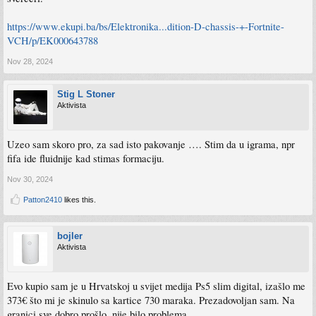
https://www.ekupi.ba/bs/Elektronika...dition-D-chassis-+-Fortnite-
VCH/p/EK000643788
Nov 28, 2024
Stig L Stoner
Aktivista
Uzeo sam skoro pro, za sad isto pakovanje …. Stim da u igrama, npr
fifa ide fluidnije kad stimas formaciju.
Nov 30, 2024
Patton2410
likes this.
bojler
Aktivista
Evo kupio sam je u Hrvatskoj u svijet medija Ps5 slim digital, izašlo me
373€ što mi je skinulo sa kartice 730 maraka. Prezadovoljan sam. Na
granici sve dobro prošlo, nije bilo problema.