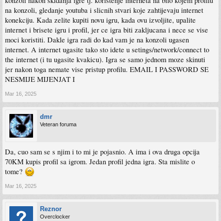
konzoli nakon skidanja igre tj. koristenje interneta na bilo kojem profilu
na konzoli, gledanje youtuba i slicnih stvari koje zahtijevaju internet
konekciju. Kada zelite kupiti novu igru, kada ovu izvoljite, upalite
internet i brisete igru i profil, jer ce igra biti zakljucana i nece se vise
moci koristiti. Dakle igra radi do kad vam je na konzoli ugasen
internet. A internet ugasite tako sto idete u setings/network/connect to
the internet (i tu ugasite kvakicu). Igra se samo jednom moze skinuti
jer nakon toga nemate vise pristup profilu. EMAIL I PASSWORD SE
NESMIJE MIJENJAT I
Mar 16, 2025
dmr
Veteran foruma
Da, cuo sam se s njim i to mi je pojasnio. A ima i ova druga opcija
70KM kupis profil sa igrom. Jedan profil jedna igra. Sta mislite o
tome?
Mar 16, 2025
Reznor
Overclocker