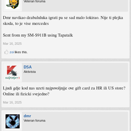
Veteran foruma
Dmr navikao dzabaluluka igrati pa se sad malo šokirao. Nije ti plejka
skoda, to je vise mercedes
Sent from my SM-S911B using Tapatalk
Mar 16, 2025
zoi
likes this.
DSA
Aktivista
Ljudi gdje kod nas uzeti najpovoljnjje ove gift card za HR ili US store?
Online ili fizicki svejedno?
Mar 16, 2025
dmr
Veteran foruma