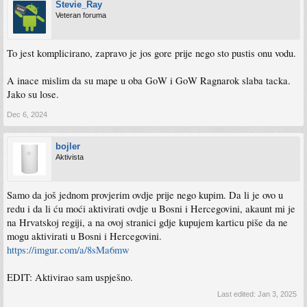
Stevie_Ray
Veteran foruma
To jest komplicirano, zapravo je jos gore prije nego sto pustis onu vodu.
A inace mislim da su mape u oba GoW i GoW Ragnarok slaba tacka.
Jako su lose.
Dec 6, 2024
bojler
Aktivista
Samo da još jednom provjerim ovdje prije nego kupim. Da li je ovo u
redu i da li ću moći aktivirati ovdje u Bosni i Hercegovini, akaunt mi je
na Hrvatskoj regiji, a na ovoj stranici gdje kupujem karticu piše da ne
mogu aktivirati u Bosni i Hercegovini.
https://imgur.com/a/8sMa6mw
EDIT: Aktivirao sam uspješno.
Last edited:
Jan 3, 2025