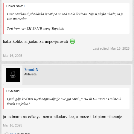
Haker said:
↑
Dmr navikao dzabaluluka igrati pa se sad malo šokirao. Nije ti plejka skoda, to je
vise mercedes
Sent from my SM-S911B using Tapatalk
haha koliko si jadan za nepovjerovati
Last edited:
Mar 16, 2025
Mar 16, 2025
7mediN
Aktivista
DSA said:
↑
Ljudi gdje kod nas uzeti najpovoljnjje ove gift card za HR ili US store? Online ili
fizicki svejedno?
ja uzimam na cdkeys, nema nikakav fee, a moze i kriptom placanje.
Mar 16, 2025
DSA
likes this.