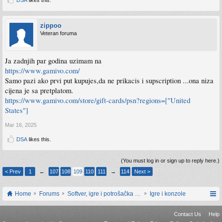
zippoo
Veteran foruma
Ja zadnjih par godina uzimam na
https://www.gamivo.com/
Samo pazi ako prvi put kupujes,da ne prikacis i supscription ...ona niza
cijena je sa pretplatom.
https://www.gamivo.com/store/gift-cards/psn?regions=["United
States"]
Mar 16, 2025
DSA
likes this.
(You must log in or sign up to reply here.)
< Prev
1
←
107
108
109
110
111
→
114
Next >
Home
Forums
Softver, igre i potrošačka elektronika
Igre i konzole
Contact Us
Help