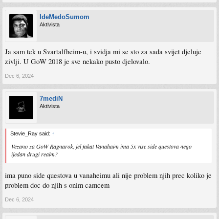
IdeMedoSumom
Aktivista
Ja sam tek u Svartalfheim-u, i svidja mi se sto za sada svijet djeluje
zivlji. U GoW 2018 je sve nekako pusto djelovalo.
Dec 6, 2024
7mediN
Aktivista
Stevie_Ray said:
↑
Vezano za GoW Ragnarok, jel fakat Vanahaim ima 5x vise side questova nego
ijedan drugi realm?
ima puno side questova u vanaheimu ali nije problem njih prec koliko je
problem doc do njih s onim camcem
Dec 6, 2024