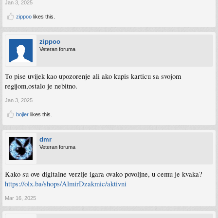
Jan 3, 2025
zippoo
likes this.
zippoo
Veteran foruma
To pise uvijek kao upozorenje ali ako kupis karticu sa svojom
regijom,ostalo je nebitno.
Jan 3, 2025
bojler
likes this.
dmr
Veteran foruma
Kako su ove digitalne verzije igara ovako povoljne, u cemu je kvaka?
https://olx.ba/shops/AlmirDzakmic/aktivni
Mar 16, 2025