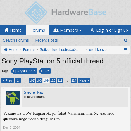
Home
Forums
Members
Log in or Sign up
Search Forums
Recent Posts
Home
Forums
Softver, igre i potrošačka elektronika
Igre i konzole
Sony PlayStation 5 official thread
playstation 5
ps5
Tags:
< Prev
1
←
107
108
109
110
111
→
114
Next >
Stevie_Ray
Veteran foruma
Vezano za GoW Ragnarok, jel fakat Vanahaim ima 5x vise side
questova nego ijedan drugi realm?
Dec 6, 2024