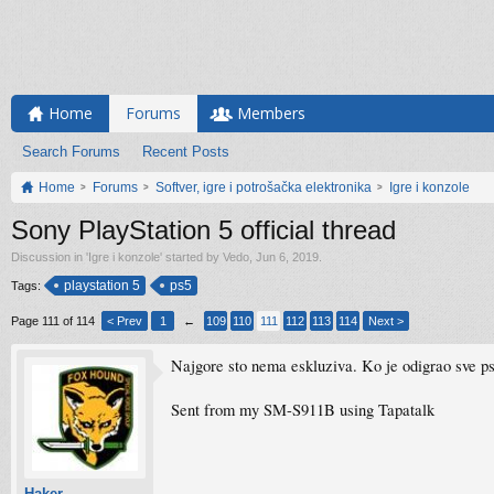
Home
Forums
Members
Search Forums
Recent Posts
Home
Forums
Softver, igre i potrošačka elektronika
Igre i konzole
Sony PlayStation 5 official thread
Discussion in '
Igre i konzole
' started by
Vedo
,
Jun 6, 2019
.
playstation 5
ps5
Tags:
Page 111 of 114
< Prev
1
←
109
110
111
112
113
114
Next >
Najgore sto nema eskluziva. Ko je odigrao sve ps
Sent from my SM-S911B using Tapatalk
Haker