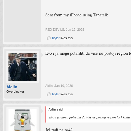
Sent from my iPhone using Tapatalk
RED DEVILS
,
Jun 12, 2025
bojler
likes this.
Evo i ja mogu potvrditi da više ne postoji regio
Aldiin
,
Jan 10, 2026
Aldiin
Overclocker
bojler
likes this.
Aldiin said:
↑
Evo i ja mogu potvrditi da više ne postoji region lock ka
Jel radi na ps4?