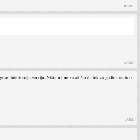
#2201
#2202
gram inferiorniju verziju. Ništa mi ne znači što ću tek za godinu recimo
#2203