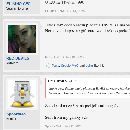
U EU sa 449€ na 499€
EL NINO CFC
Veteran foruma
EL NINO CFC
,
Apr 14, 2025
Jutros sam dodao nacin placanja PayPal sa nasom 
Nema vise kupovine gift card vec direktno preko 
RED DEVILS
,
Jun 10, 2025
RED DEVILS
Aktivista
Tesla
,
SpookyMoO
and
bojler
like this.
RED DEVILS said:
↑
Jutros sam dodao nacin placanja PayPal sa nasom karticom
Nema vise kupovine gift card vec direktno preko PlayStatio
Znaci sad moze? A na ps4 jel' sad moguće?
SpookyMoO
Sent from my galaxy s23
Komšija
SpookyMoO
,
Jun 11, 2025