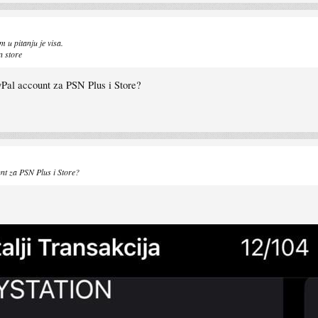
 u pitanju je visa.
n store
yPal account za PSN Plus i Store?
unt za PSN Plus i Store?