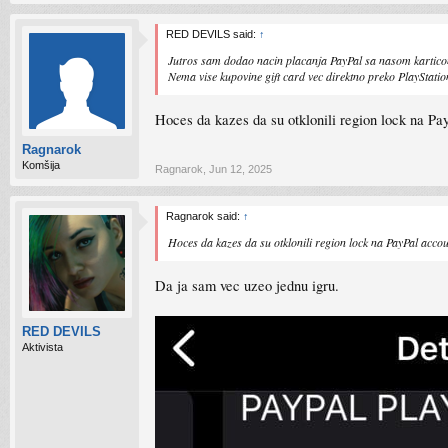
RED DEVILS said:
↑
Jutros sam dodao nacin placanja PayPal sa nasom karticom
Nema vise kupovine gift card vec direktno preko PlayStatio
Hoces da kazes da su otklonili region lock na Pa
Ragnarok
Komšija
Ragnarok
,
Jun 12, 2025
Ragnarok said:
↑
Hoces da kazes da su otklonili region lock na PayPal acco
Da ja sam vec uzeo jednu igru.
RED DEVILS
Aktivista