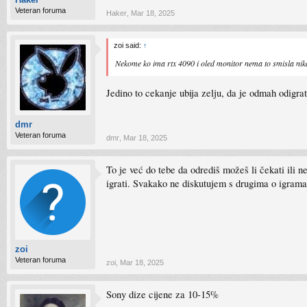
Veteran foruma
Haker
,
Mar 18, 2025
zoi said:
↑
Nekome ko ima rtx 4090 i oled monitor nema to smisla nik
Jedino to cekanje ubija zelju, da je odmah odigra
dmr
Veteran foruma
dmr
,
Mar 18, 2025
To je već do tebe da odrediš možeš li čekati ili 
igrati. Svakako ne diskutujem s drugima o igrama,
zoi
Veteran foruma
zoi
,
Mar 18, 2025
Sony dize cijene za 10-15%