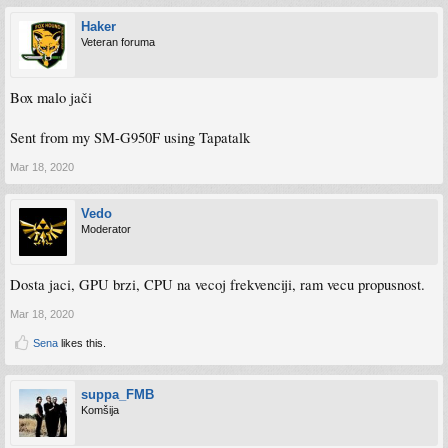
Haker
Veteran foruma
Box malo jači
Sent from my SM-G950F using Tapatalk
Mar 18, 2020
Vedo
Moderator
Dosta jaci, GPU brzi, CPU na vecoj frekvenciji, ram vecu propusnost.
Mar 18, 2020
Sena
likes this.
suppa_FMB
Komšija