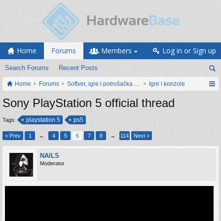
Home
Forums
Members
Log in or Sign up
Search Forums
Recent Posts
Home
Forums
Softver, igre i potrošačka elektronika
Igre i konzole
Sony PlayStation 5 official thread
playstation 5
ps5
Tags:
< Prev
1
←
4
5
6
7
8
→
114
Next >
NAILS
Moderator