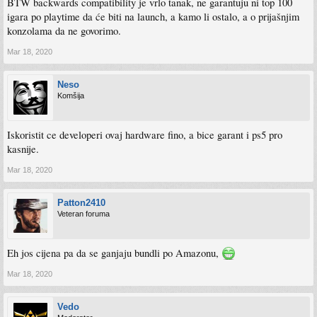
BTW backwards compatibility je vrlo tanak, ne garantuju ni top 100
igara po playtime da će biti na launch, a kamo li ostalo, a o prijašnjim
konzolama da ne govorimo.
Mar 18, 2020
Neso
Komšija
Iskoristit ce developeri ovaj hardware fino, a bice garant i ps5 pro
kasnije.
Mar 18, 2020
Patton2410
Veteran foruma
Eh jos cijena pa da se ganjaju bundli po Amazonu,
Mar 18, 2020
Vedo