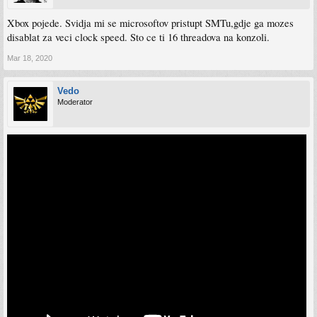
Xbox pojede. Svidja mi se microsoftov pristupt SMTu,gdje ga mozes
disablat za veci clock speed. Sto ce ti 16 threadova na konzoli.
Mar 18, 2020
Vedo
Moderator