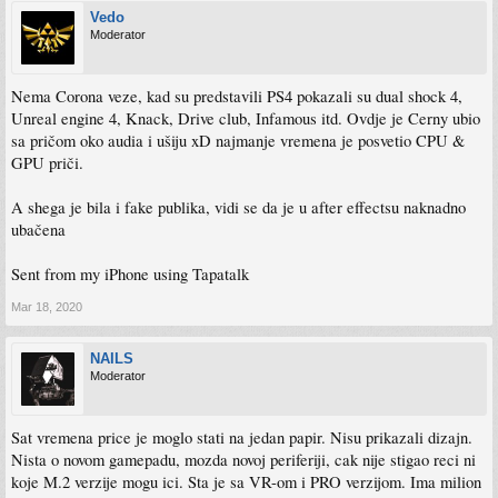
Vedo
Moderator
Nema Corona veze, kad su predstavili PS4 pokazali su dual shock 4,
Unreal engine 4, Knack, Drive club, Infamous itd. Ovdje je Cerny ubio
sa pričom oko audia i ušiju xD najmanje vremena je posvetio CPU &
GPU priči.
A shega je bila i fake publika, vidi se da je u after effectsu naknadno
ubačena
Sent from my iPhone using Tapatalk
Mar 18, 2020
NAILS
Moderator
Sat vremena price je moglo stati na jedan papir. Nisu prikazali dizajn.
Nista o novom gamepadu, mozda novoj periferiji, cak nije stigao reci ni
koje M.2 verzije mogu ici. Sta je sa VR-om i PRO verzijom. Ima milion