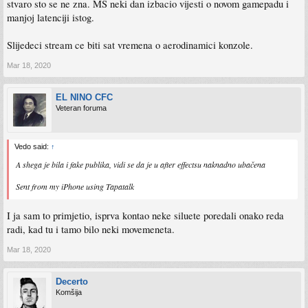
stvaro sto se ne zna. MS neki dan izbacio vijesti o novom gamepadu i
manjoj latenciji istog.
Slijedeci stream ce biti sat vremena o aerodinamici konzole.
Mar 18, 2020
EL NINO CFC
Veteran foruma
Vedo said:
↑
A shega je bila i fake publika, vidi se da je u after effectsu naknadno ubačena
Sent from my iPhone using Tapatalk
I ja sam to primjetio, isprva kontao neke siluete poredali onako reda
radi, kad tu i tamo bilo neki movemeneta.
Mar 18, 2020
Decerto
Komšija