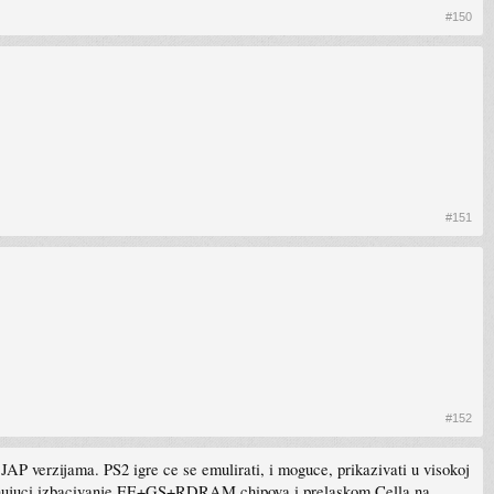
#150
#151
#152
 JAP verzijama. PS2 igre ce se emulirati, i moguce, prikazivati u visokoj
ombinujuci izbacivanje EE+GS+RDRAM chipova i prelaskom Cella na