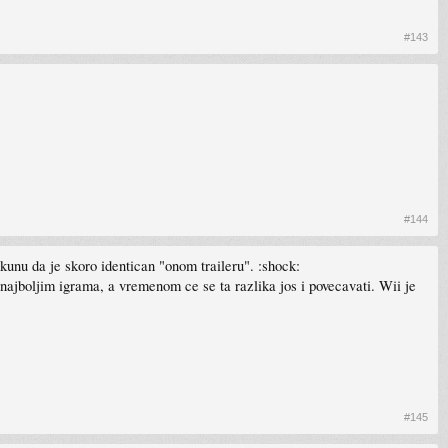
#143
#144
kunu da je skoro identican "onom traileru". :shock:
ajboljim igrama, a vremenom ce se ta razlika jos i povecavati. Wii je
#145