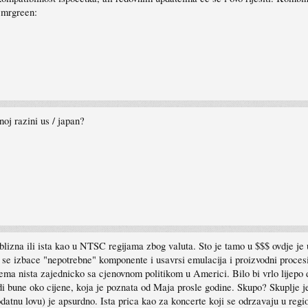
:mrgreen:
noj razini us / japan?
riblizna ili ista kao u NTSC regijama zbog valuta. Sto je tamo u $$$ ovdje je 
se izbace "nepotrebne" komponente i usavrsi emulacija i proizvodni procesi
 nema nista zajednicko sa cjenovnom politikom u Americi. Bilo bi vrlo lij
udi bune oko cijene, koja je poznata od Maja prosle godine. Skupo? Skuplje je
u dodatnu lovu) je apsurdno. Ista prica kao za koncerte koji se odrzavaju u