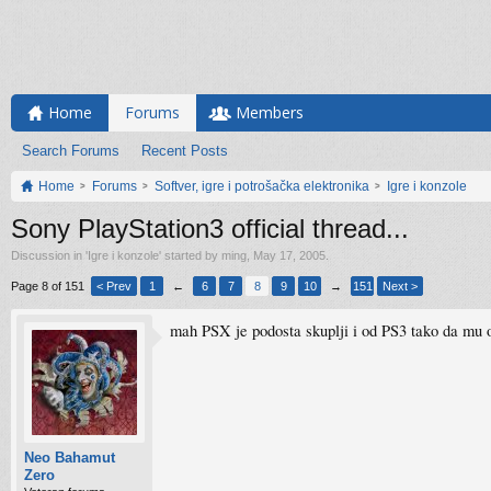
Home
Forums
Members
Search Forums
Recent Posts
Home
Forums
Softver, igre i potrošačka elektronika
Igre i konzole
Sony PlayStation3 official thread...
Discussion in '
Igre i konzole
' started by
ming
,
May 17, 2005
.
Page 8 of 151
< Prev
1
←
6
7
8
9
10
→
151
Next >
mah PSX je podosta skuplji i od PS3 tako da mu on
Neo Bahamut
Zero