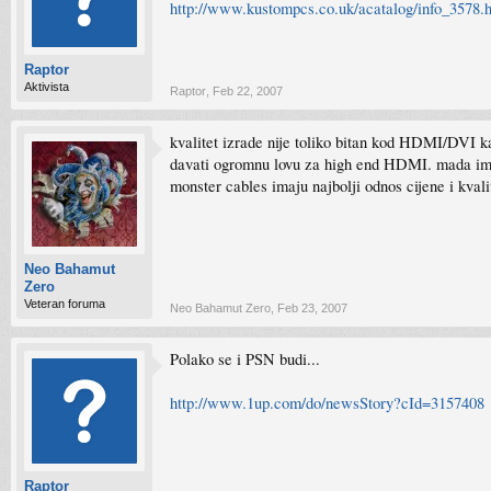
http://www.kustompcs.co.uk/acatalog/info_3578.
Raptor
Aktivista
Raptor
,
Feb 22, 2007
kvalitet izrade nije toliko bitan kod HDMI/DVI kab
davati ogromnu lovu za high end HDMI. mada ima 
monster cables imaju najbolji odnos cijene i kvali
Neo Bahamut
Zero
Veteran foruma
Neo Bahamut Zero
,
Feb 23, 2007
Polako se i PSN budi...
http://www.1up.com/do/newsStory?cId=3157408
Raptor