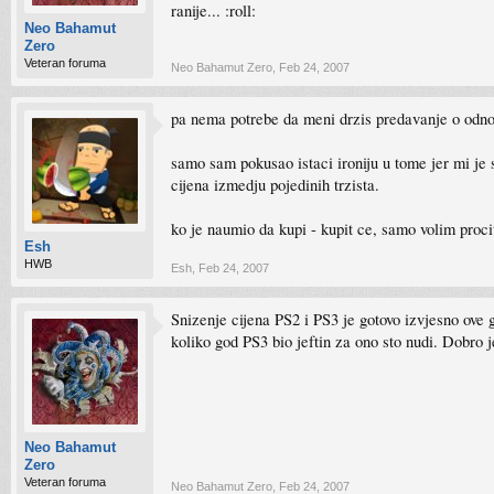
ranije... :roll:
Neo Bahamut
Zero
Veteran foruma
Neo Bahamut Zero
,
Feb 24, 2007
pa nema potrebe da meni drzis predavanje o odno
samo sam pokusao istaci ironiju u tome jer mi je 
cijena izmedju pojedinih trzista.
ko je naumio da kupi - kupit ce, samo volim procit
Esh
HWB
Esh
,
Feb 24, 2007
Snizenje cijena PS2 i PS3 je gotovo izvjesno ove 
koliko god PS3 bio jeftin za ono sto nudi. Dobro je
Neo Bahamut
Zero
Veteran foruma
Neo Bahamut Zero
,
Feb 24, 2007