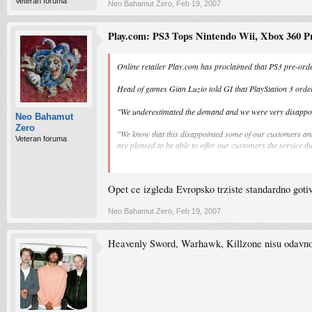
Veteran foruma
Neo Bahamut Zero
,
Feb 19, 2007
Play.com: PS3 Tops Nintendo Wii, Xbox 360 
Online retailer Play.com has proclaimed that PS3 pre-ord
Head of games Gian Luzio told GI that PlayStation 3 orde
"We underestimated the demand and we were very disappoint
Neo Bahamut
Zero
"We know that this disappointed some of our customers and
Veteran foruma
are pleased to be able to offer our customers the service t
Looks like the PS3 Europe launch might be stronger than s
Opet ce izgleda Evropsko trziste standardno gotiv
Neo Bahamut Zero
,
Feb 19, 2007
Heavenly Sword, Warhawk, Killzone nisu odavno 