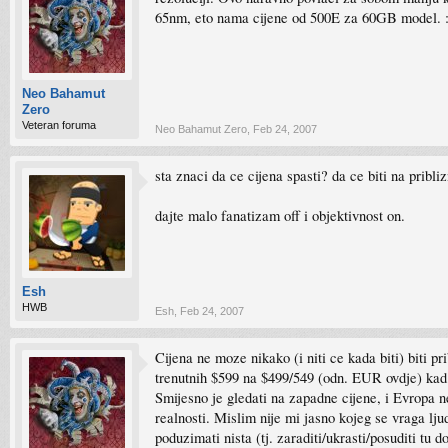
65nm, eto nama cijene od 500E za 60GB model. 
Neo Bahamut
Zero
Veteran foruma
Neo Bahamut Zero
,
Feb 24, 2007
sta znaci da ce cijena spasti? da ce biti na pribliz
dajte malo fanatizam off i objektivnost on.
Esh
HWB
Esh
,
Feb 24, 2007
Cijena ne moze nikako (i niti ce kada biti) biti p
trenutnih $599 na $499/549 (odn. EUR ovdje) kad 
Smijesno je gledati na zapadne cijene, i Evropa
realnosti. Mislim nije mi jasno kojeg se vraga lj
poduzimati nista (tj. zaraditi/ukrasti/posuditi t