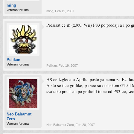
ming
Veteran foruma
ming
,
Feb 19, 2007
Presisat ce ih (x360, Wii) PS3 po prodaji a i po g
Pelikan
Veteran foruma
Pelikan
,
Feb 19, 2007
HS ce izgleda u Aprilu, posto ga nema za EU launc
A sto se tice grafike, pa vec sa dolaskom GT5 i 
svakako presisan po grafici i to ne od PS3-ce, ve
Neo Bahamut
Zero
Veteran foruma
Neo Bahamut Zero
,
Feb 20, 2007