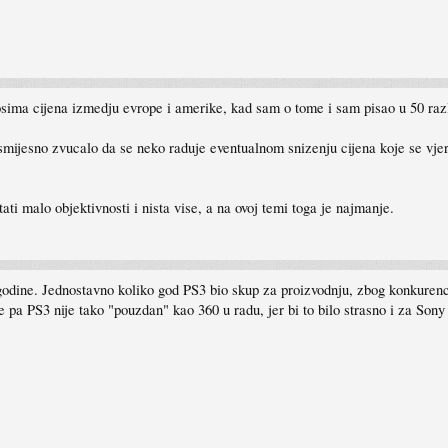
sima cijena izmedju evrope i amerike, kad sam o tome i sam pisao u 50 raz
smijesno zvucalo da se neko raduje eventualnom snizenju cijena koje se vjer
ati malo objektivnosti i nista vise, a na ovoj temi toga je najmanje.
godine. Jednostavno koliko god PS3 bio skup za proizvodnju, zbog konkurenci
 pa PS3 nije tako "pouzdan" kao 360 u radu, jer bi to bilo strasno i za Sony i