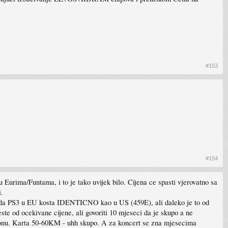
#153
#154
u Eurima/Funtama, i to je tako uvijek bilo. Cijena ce spasti vjerovatno sa
.
epo da PS3 u EU kosta IDENTICNO kao u US (459E), ali daleko je to od
ste od ocekivane cijene, ali govoriti 10 mjeseci da je skupo a ne
 regionu. Karta 50-60KM - uhh skupo. A za koncert se zna mjesecima