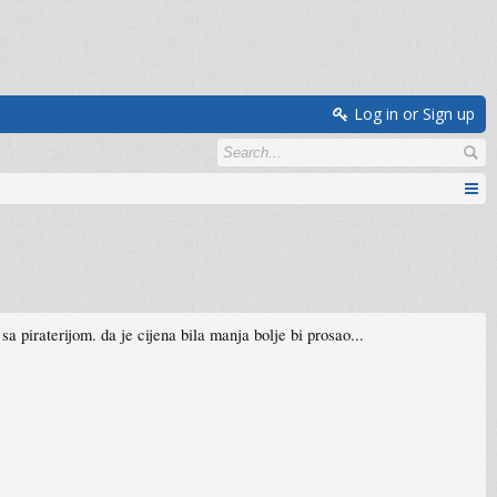
Log in or Sign up
 piraterijom. da je cijena bila manja bolje bi prosao...