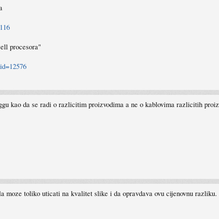
a
7116
Cell procesora"
sid=12576
kao da se radi o razlicitim proizvodima a ne o kablovima razlicitih proizv
 moze toliko uticati na kvalitet slike i da opravdava ovu cijenovnu razliku.