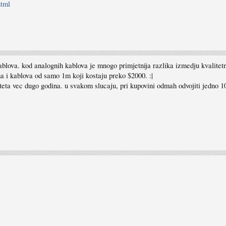
html
lova. kod analognih kablova je mnogo primjetnija razlika izmedju kvalitetnih 
i kablova od samo 1m koji kostaju preko $2000. :|
teta vec dugo godina. u svakom slucaju, pri kupovini odmah odvojiti jedno 10