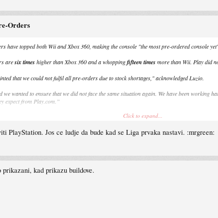
Pre-Orders
ers have topped both Wii and Xbox 360, making the console "the most pre-ordered console yet
rs are
six times
higher than Xbox 360 and a whopping
fifteen times
more than Wii. Play did not
ed that we could not fulfil all pre-orders due to stock shortages," acknowledged Luzio.
 we wanted to ensure that we did not face the same situation again. We have been working hard
hey expect from Play.com.”
Click to expand...
keptics had previously proclaimed.
iti PlayStation. Jos ce ludje da bude kad se Liga prvaka nastavi. :mrgreen:
prikazani, kad prikazu buildove.