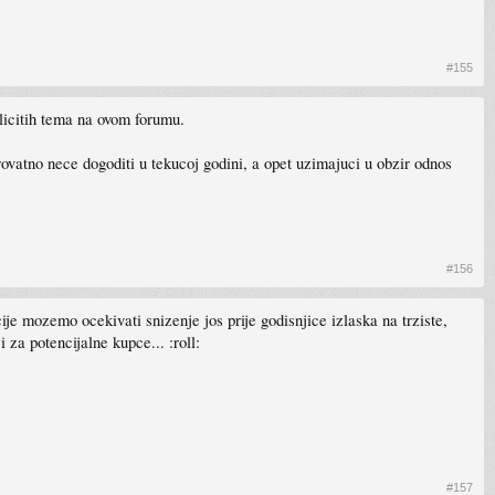
#155
licitih tema na ovom forumu.
ovatno nece dogoditi u tekucoj godini, a opet uzimajuci u obzir odnos
#156
je mozemo ocekivati snizenje jos prije godisnjice izlaska na trziste,
 za potencijalne kupce... :roll:
#157