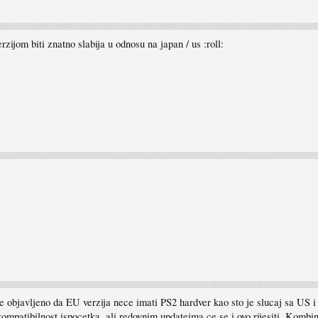
rzijom biti znatno slabija u odnosu na japan / us :roll:
je objavljeno da EU verzija nece imati PS2 hardver kao sto je slucaj sa US i
kompatibilnost ispocetka, ali redovnim updateima ce se i ovo rijesiti. K