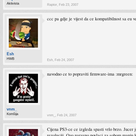
Aktivista
Raptor
,
Feb 23, 2007
ccc pa gdje je vijest da ce kompatibilnost sa eu ve
Esh
HWB
Esh
,
Feb 24, 2007
navodno ce to popraviti firmware-ima :mrgreen:
vnm_
Komšija
vnm_
,
Feb 24, 2007
Cijena PS3-ce ce izgleda spasti vrlo brzo. Jucer 
rezoluciji. Ovo naravno povlaci za sobom manju 