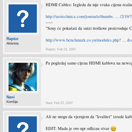
HDMI Cables: Izgleda da nije svaka cijena realn
http://arstechnica.com/journals/thumbs. ... /2/19/
-----
"Sony će pokušati da snizi troškove proizvodnje 
Raptor
http://www.benchmark.co.yu/modules.php? ... &
Aktivista
Raptor
,
Feb 22, 2007
Pa pogledaj samo cijena HDMI kablova na neweggu 
Nani
Komšija
Nani
,
Feb 22, 2007
Ali ne mogu da vjerujem da "kvalitet" izrade kabla
EDIT: Mada je ovo npr odlicna stvar