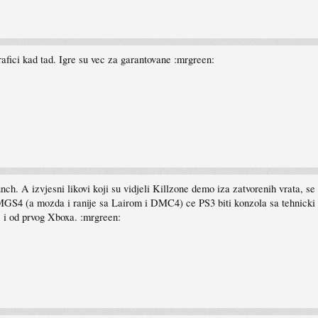
rafici kad tad. Igre su vec za garantovane :mrgreen:
h. A izvjesni likovi koji su vidjeli Killzone demo iza zatvorenih vrata, se 
MGS4 (a mozda i ranije sa Lairom i DMC4) ce PS3 biti konzola sa tehnicki n
c i od prvog Xboxa. :mrgreen: