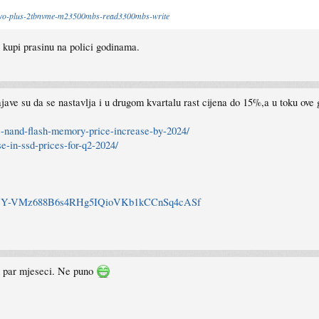
-evo-plus-2tbnvme-m23500mbs-read3300mbs-write
 kupi prasinu na polici godinama.
jave su da se nastavlja i u drugom kvartalu rast cijena do 15%,a u toku ove
s-nand-flash-memory-price-increase-by-2024/
e-in-ssd-prices-for-q2-2024/
o51JOUY-VMz688B6s4RHg5IQioVKb1kCCnSq4cASf
h par mjeseci. Ne puno