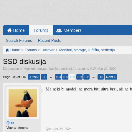
Home
Forums
Members
Search Forums
Recent Posts
Home
Forums
Hardver
Monitori, storage, kućišta, periferija
SSD diskusija
Discussion in '
Monitori, storage, kućišta, periferija
' started by
GW
,
Mar 21, 2009
.
Page 106 of 116
< Prev
1
←
104
105
106
107
108
→
116
Next >
Ma neki bi model, ne mora biti ultra brzi, ali ne b
Qler
Veteran foruma
Qler
,
Apr 24, 2024