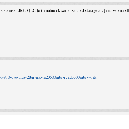
stemski disk, QLC je trenutno ok samo za cold storage a cijena veoma sličn
ssd-970-evo-plus-2tbnvme-m23500mbs-read3300mbs-write