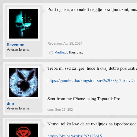
Prati oglase, ako naleti negdje povoljno uzmi, moze
Reventon
,
Apr 25, 2024
Reventon
Veteran foruma
MadbaLL
likes this.
Treba mi ssd za igre, hoce li ovaj dobro posluzit
https://genelec.ba/kingston-snv2s2000g-2tb-nv
Sent from my iPhone using Tapatalk Pro
dmr
Veteran foruma
dmr
,
Sep 27, 2024
Nemoj toliko love da se uvaljujes na ispodprosje
https://olx.ba/artikal/62323615