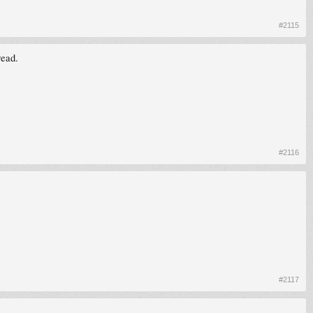
#2115
read.
#2116
#2117