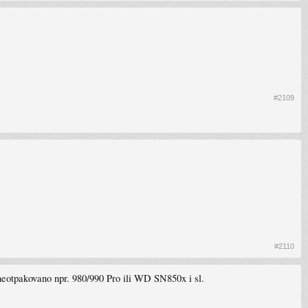
#2109
#2110
neotpakovano npr. 980/990 Pro ili WD SN850x i sl.