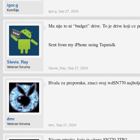
igor.g
Komšija
igor.g
,
Sep 27, 2024
Ma nije to ni “budget” drive. To je drive koji c
Sent from my iPhone using Tapatalk
Stevie_Ray
Veteran foruma
Stevie_Ray
,
Sep 27, 2024
Hvala za preporuku, znaci ovaj wdSN770 najbolje
dmr
Veteran foruma
dmr
,
Sep 27, 2024
Nisam upratio, koja je cijena SN770 2TB?