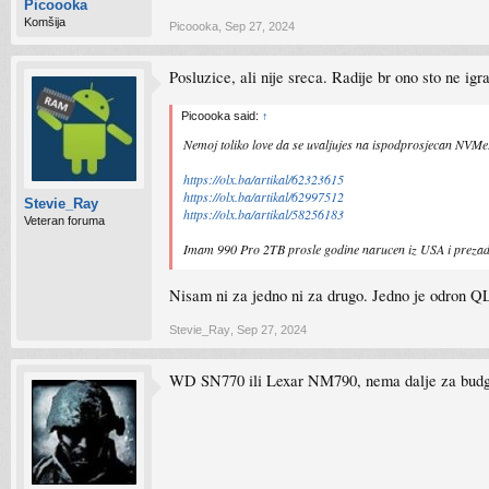
Picoooka
Komšija
Picoooka
,
Sep 27, 2024
Posluzice, ali nije sreca. Radije br ono sto ne igra
Picoooka said:
↑
Nemoj toliko love da se uvaljujes na ispodprosjecan NVMe.
https://olx.ba/artikal/62323615
https://olx.ba/artikal/62997512
Stevie_Ray
https://olx.ba/artikal/58256183
Veteran foruma
Imam 990 Pro 2TB prosle godine narucen iz USA i prezad
Nisam ni za jedno ni za drugo. Jedno je odron QL
Stevie_Ray
,
Sep 27, 2024
WD SN770 ili Lexar NM790, nema dalje za budge