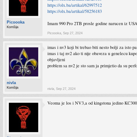
https://olx.ba/artikal/62997512
https://olx.ba/artikal/58256183
Picoooka
Imam 990 Pro 2TB prosle godine narucen iz USA 
Komšija
Picoooka
,
Sep 27, 2024
imas i nv3 koji bi trebao biti nesto bolji za isto pa
imas i taj nv2 ako ti nije obaveza u genelecu kupo
objavljeni
problem sa nv2 je sto sam ja primjetio da su perfo
nivla
Komšija
nivla
,
Sep 27, 2024
Veoma je los i NV3,a od kingstona jedino KC3000