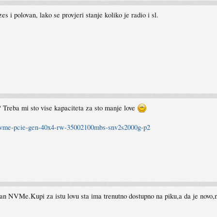
s i polovan, lako se provjeri stanje koliko je radio i sl.
i? Treba mi sto vise kapaciteta za sto manje love
2-nvme-pcie-gen-40x4-rw-35002100mbs-snv2s2000g-p2
can NVMe.Kupi za istu lovu sta ima trenutno dostupno na piku,a da je novo,