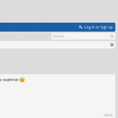
Log in or Sign up
e raspitivati
#2101