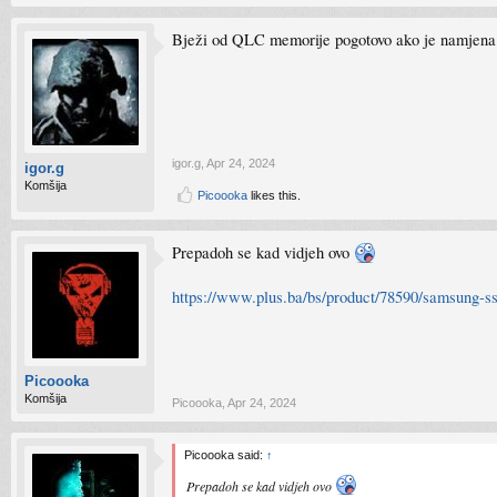
Bježi od QLC memorije pogotovo ako je namjena si
igor.g
,
Apr 24, 2024
igor.g
Komšija
Picoooka
likes this.
Prepadoh se kad vidjeh ovo
https://www.plus.ba/bs/product/78590/samsung-
Picoooka
Komšija
Picoooka
,
Apr 24, 2024
Picoooka said:
↑
Prepadoh se kad vidjeh ovo