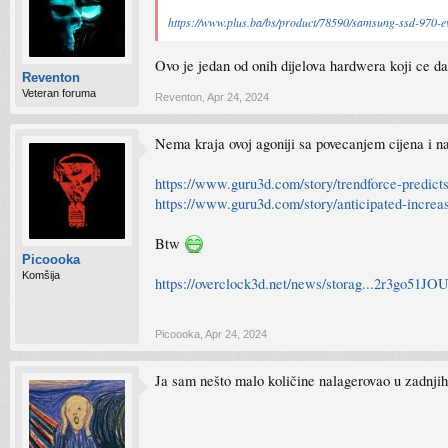
https://www.plus.ba/bs/product/78590/samsung-ssd-970
Ovo je jedan od onih dijelova hardwera koji ce da
Reventon
Veteran foruma
Reventon
,
Apr 24, 2024
Nema kraja ovoj agoniji sa povecanjem cijena i na
https://www.guru3d.com/story/trendforce-predict
https://www.guru3d.com/story/anticipated-increas
Btw
Picoooka
Komšija
https://overclock3d.net/news/storag...2r3g
Picoooka
,
Apr 24, 2024
Ja sam nešto malo količine nalagerovao u zadnji