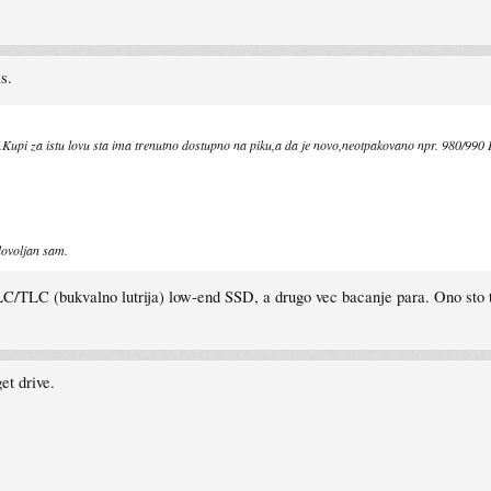
s.
Kupi za istu lovu sta ima trenutno dostupno na piku,a da je novo,neotpakovano npr. 980/990 
ovoljan sam.
C/TLC (bukvalno lutrija) low-end SSD, a drugo vec bacanje para. Ono sto t
t drive.