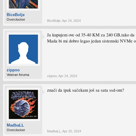
BiceBolje
Overclocker
BiceBolje
,
Apr 24, 2024
Ja kupujem ove od 35-40 KM za 240 GB,tako da 
Mada bi mi dobro legao jedan sistemski NVMe od 
zippoo
Veteran foruma
zippoo
,
Apr 24, 2024
znači da ipak sačekam još sa sata ssd-om?
MadbaLL
Overclocker
MadbaLL
,
Apr 25, 2024