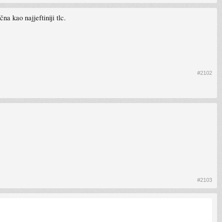
a kao najjeftiniji tlc.
#2102
#2103