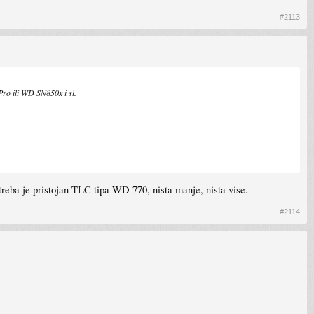
#2113
Pro ili WD SN850x i sl.
reba je pristojan TLC tipa WD 770, nista manje, nista vise.
#2114