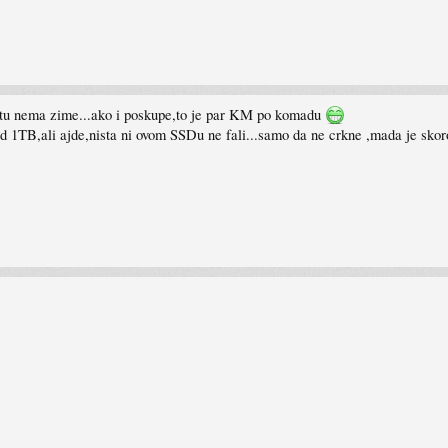
tu nema zime...ako i poskupe,to je par KM po komadu
1TB,ali ajde,nista ni ovom SSDu ne fali...samo da ne crkne ,mada je skor