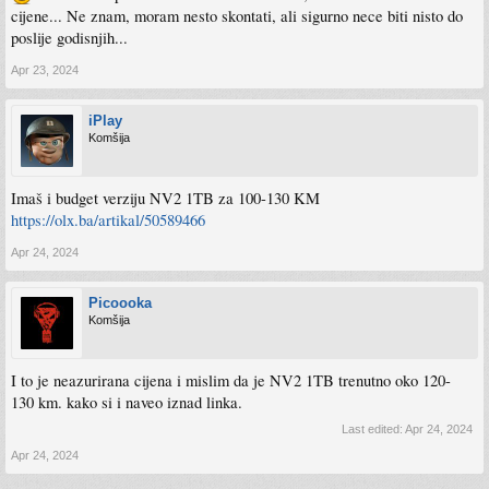
cijene... Ne znam, moram nesto skontati, ali sigurno nece biti nisto do
poslije godisnjih...
Apr 23, 2024
iPlay
Komšija
Imaš i budget verziju NV2 1TB za 100-130 KM
https://olx.ba/artikal/50589466
Apr 24, 2024
Picoooka
Komšija
I to je neazurirana cijena i mislim da je NV2 1TB trenutno oko 120-
130 km. kako si i naveo iznad linka.
Last edited:
Apr 24, 2024
Apr 24, 2024