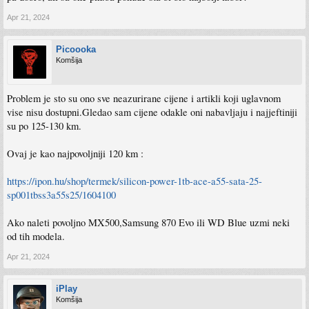
Apr 21, 2024
Picoooka
Komšija
Problem je sto su ono sve neazurirane cijene i artikli koji uglavnom
vise nisu dostupni.Gledao sam cijene odakle oni nabavljaju i najjeftiniji
su po 125-130 km.
Ovaj je kao najpovoljniji 120 km :
https://ipon.hu/shop/termek/silicon-power-1tb-ace-a55-sata-25-
sp001tbss3a55s25/1604100
Ako naleti povoljno MX500,Samsung 870 Evo ili WD Blue uzmi neki
od tih modela.
Apr 21, 2024
iPlay
Komšija