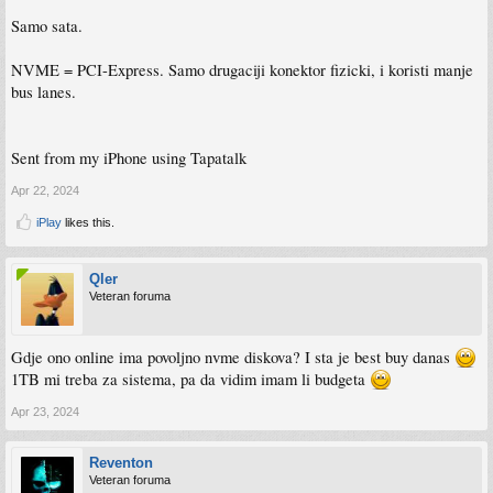
Samo sata.
NVME = PCI-Express. Samo drugaciji konektor fizicki, i koristi manje
bus lanes.
Sent from my iPhone using Tapatalk
Apr 22, 2024
iPlay
likes this.
Qler
Veteran foruma
Gdje ono online ima povoljno nvme diskova? I sta je best buy danas
1TB mi treba za sistema, pa da vidim imam li budgeta
Apr 23, 2024
Reventon
Veteran foruma