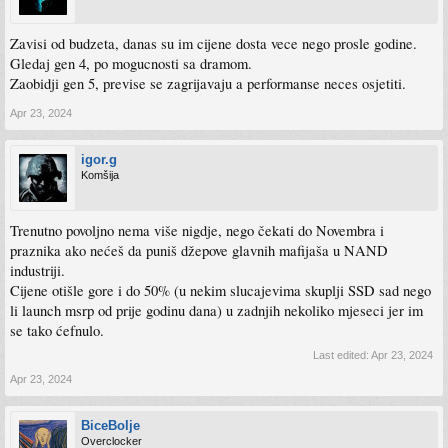
Zavisi od budzeta, danas su im cijene dosta vece nego prosle godine.
Gledaj gen 4, po mogucnosti sa dramom.
Zaobidji gen 5, previse se zagrijavaju a performanse neces osjetiti.
Apr 23, 2024
igor.g
Komšija
Trenutno povoljno nema više nigdje, nego čekati do Novembra i
praznika ako nećeš da puniš džepove glavnih mafijaša u NAND
industriji.
Cijene otišle gore i do 50% (u nekim slucajevima skuplji SSD sad nego
li launch msrp od prije godinu dana) u zadnjih nekoliko mjeseci jer im
se tako ćefnulo.
Last edited:
Apr 23, 2024
Apr 23, 2024
BiceBolje
Overclocker