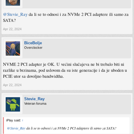
@Stevie_Ray
da li se to odnosi i za NVMe 2 PCI adaptere ili samo za
SATA?
Apr 22, 2024
BiceBolje
Overclocker
NVME 2 PCI adapter je OK. U većini slučajeva ne bi trebalo biti ni
razlike u brzinama, pod uslovom da su iste generacije i da je uboden u
PCIE utor sa dovoljno bandwidtha.
Apr 22, 2024
Stevie_Ray
Veteran foruma
iPlay said:
↑
@Stevie_Ray
da li se to odnosi i za NVMe 2 PCI adaptere ili samo za SATA?