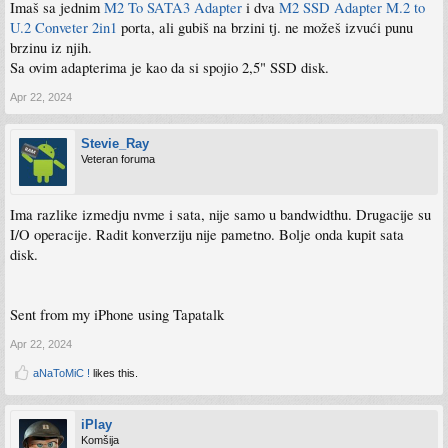
Imaš sa jednim
M2 To SATA3 Adapter
i dva
M2 SSD Adapter M.2 to
U.2 Conveter 2in1
porta, ali gubiš na brzini tj. ne možeš izvući punu
brzinu iz njih.
Sa ovim adapterima je kao da si spojio 2,5" SSD disk.
Apr 22, 2024
Stevie_Ray
Veteran foruma
Ima razlike izmedju nvme i sata, nije samo u bandwidthu. Drugacije su
I/O operacije. Radit konverziju nije pametno. Bolje onda kupit sata
disk.
Sent from my iPhone using Tapatalk
Apr 22, 2024
aNaToMiC !
likes this.
iPlay
Komšija