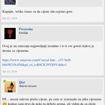
Kupujte, velike šanse su da cijene idu osjetno gore.
Apr 23, 2024
Picoooka
Komšija
Ovaj je na snizenju najpovoljniji trenutno i to ti sve govori kakva je
drama sa cijenama.
https://www.amazon.com/Crucial-Inte...e57-9e0f-
b8458219c856&pd_rd_i=B0CK39YR9V&th=1
Apr 23, 2024
Qler
Veteran foruma
Pff... nisam odavno pratio cijene, pa sam se iznenadio na piku cijenama
kontao sam prvo da neko tu debelo uzima, ali vidim da su otisle