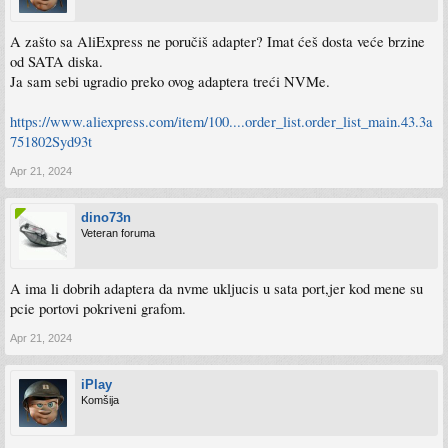
A zašto sa AliExpress ne poručiš adapter? Imat ćeš dosta veće brzine
od SATA diska.
Ja sam sebi ugradio preko ovog adaptera treći NVMe.
https://www.aliexpress.com/item/100....order_list.order_list_main.43.3a
751802Syd93t
Apr 21, 2024
dino73n
Veteran foruma
A ima li dobrih adaptera da nvme ukljucis u sata port,jer kod mene su
pcie portovi pokriveni grafom.
Apr 21, 2024
iPlay
Komšija