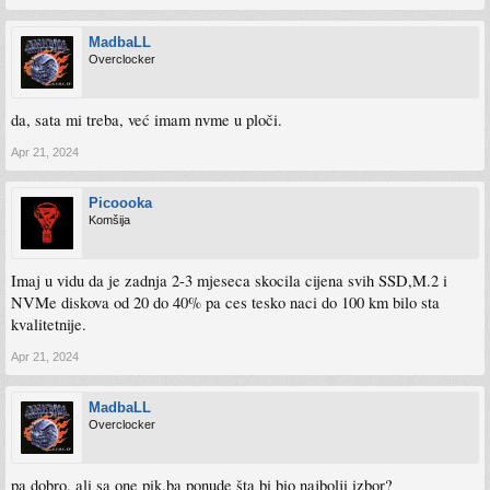
MadbaLL
Overclocker
da, sata mi treba, već imam nvme u ploči.
Apr 21, 2024
Picoooka
Komšija
Imaj u vidu da je zadnja 2-3 mjeseca skocila cijena svih SSD,M.2 i
NVMe diskova od 20 do 40% pa ces tesko naci do 100 km bilo sta
kvalitetnije.
Apr 21, 2024
MadbaLL
Overclocker
pa dobro, ali sa one pik.ba ponude šta bi bio najbolji izbor?