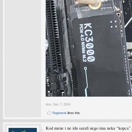
dmr
,
Dec 7, 2024
Ragnarok
likes this.
Kod mene i ne idu sarafi nego ima neka “kopca”. 