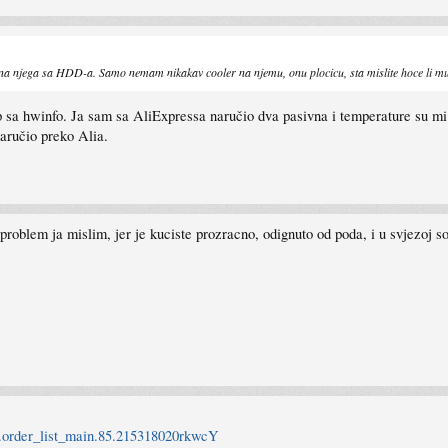
 na njega sa HDD-a. Samo nemam nikakav cooler na njemu, onu plocicu, sta mislite hoce li mu 
p sa hwinfo. Ja sam sa AliExpressa naručio dva pasivna i temperature su mi
naručio preko Alia.
i problem ja mislim, jer je kuciste prozracno, odignuto od poda, i u svjezoj s
st.order_list_main.85.215318020rkwcY