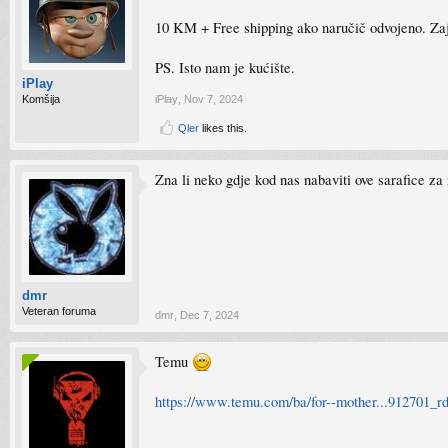
10 KM + Free shipping ako naručič odvojeno. Za
PS. Isto nam je kućište.
iPlay
Komšija
iPlay
,
Nov 7, 2024
Qler
likes this.
Zna li neko gdje kod nas nabaviti ove sarafice z
dmr
Veteran foruma
dmr
,
Dec 7, 2024
Temu
https://www.temu.com/ba/for--mother...912701