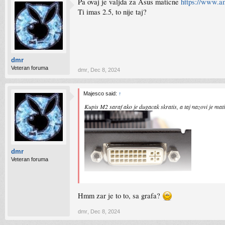
Pa ovaj je valjda za Asus maticne
https://www.
Ti imas 2.5, to nije taj?
dmr
Veteran foruma
dmr
,
Dec 8, 2024
Majesco said:
↑
Kupis M2 saraf ako je dugacak skratis, a taj nazovi je mat
dmr
Veteran foruma
Hmm zar je to to, sa grafa?
dmr
,
Dec 8, 2024