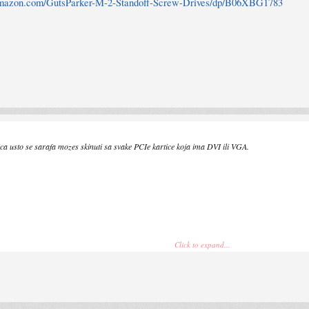
amazon.com/GutsParker-M-2-Standoff-Screw-Drives/dp/B06XBG1783
ica usto se sarafa mozes skinuti sa svake PCIe kartice koja ima DVI ili VGA.
Click to expand...