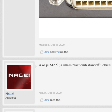
Majesco
,
Dec 8, 2024
dmr
and
zoi
like this.
Ako je M2.5, ja imam plastičnih standoff i običnih
NaLe!
,
Dec 8, 2024
NaLe!
Aktivista
dmr
likes this.