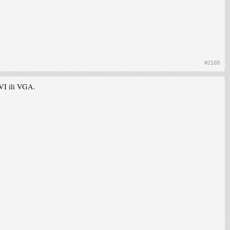
#2168
DVI ili VGA.