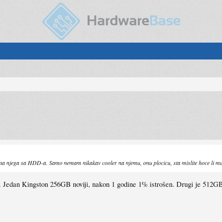
 na njega sa HDD-a. Samo nemam nikakav cooler na njemu, onu plocicu, sta mislite hoce li mu 
e. Jedan Kingston 256GB noviji, nakon 1 godine 1% istrošen. Drugi je 5