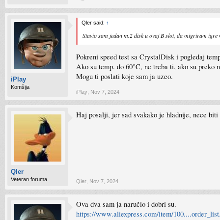
Qler said:
↑
Stavio sam jedan m.2 disk u ovaj B slot, da migriram igre
Pokreni speed test sa CrystalDisk i pogledaj tem
Ako su temp. do 60°C, ne treba ti, ako su preko 
Mogu ti poslati koje sam ja uzeo.
iPlay
Komšija
iPlay
,
Nov 7, 2024
Haj posalji, jer sad svakako je hladnije, nece bit
Qler
Veteran foruma
Qler
,
Nov 7, 2024
Ova dva sam ja naručio i dobri su.
https://www.aliexpress.com/item/100....order_li