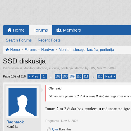
Home
Forums
Members
Search Forums
Recent Posts
Home
Forums
Hardver
Monitori, storage, kućišta, periferija
SSD diskusija
Discussion in '
Monitori, storage, kućišta, periferija
' started by
GW
,
Mar 21, 2009
.
Page 109 of 116
< Prev
1
←
107
108
109
110
111
→
116
Next >
Qler said:
↑
Stavio sam jedan m.2 disk u ovaj B slot, da migriram igre
Imam 2 m.2 diska bez coolera u računaru za igr
Ragnarok
,
Nov 6, 2024
Ragnarok
Komšija
Qler
likes this.