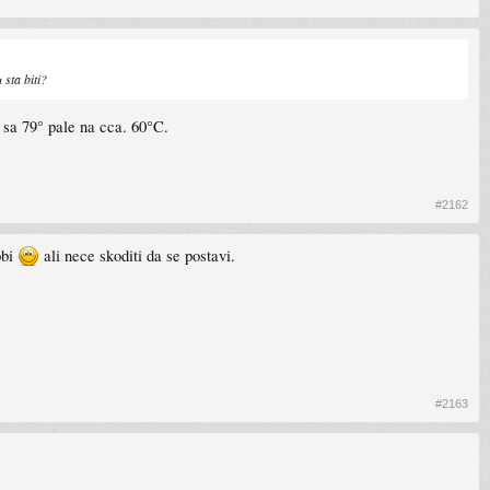
sta biti?
 sa 79° pale na cca. 60°C.
#2162
obi
ali nece skoditi da se postavi.
#2163