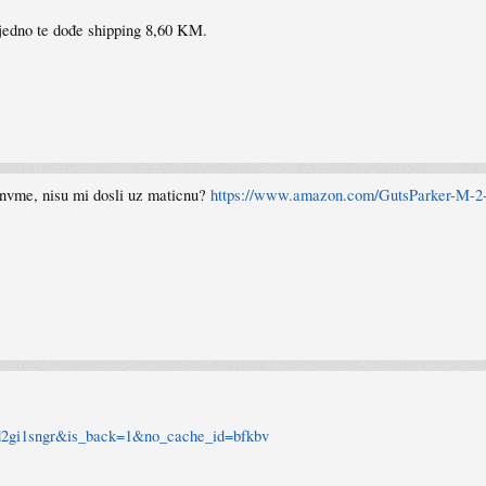
jedno te dođe shipping 8,60 KM.
a nvme, nisu mi dosli uz maticnu?
https://www.amazon.com/GutsParker-M-2
_rd2gi1sngr&is_back=1&no_cache_id=bfkbv