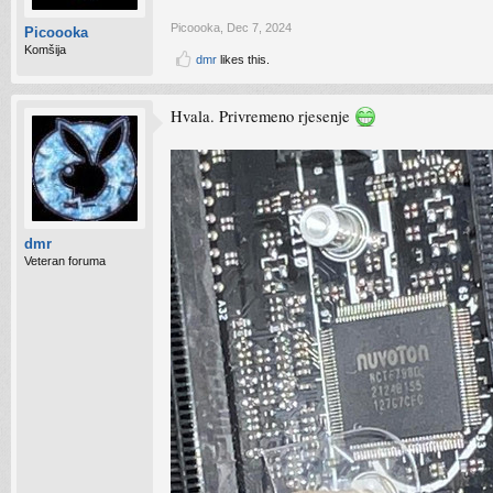
Picoooka
,
Dec 7, 2024
Picoooka
Komšija
dmr
likes this.
Hvala. Privremeno rjesenje
dmr
Veteran foruma