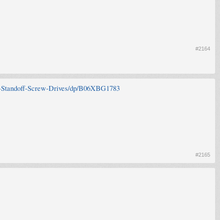
#2164
-Standoff-Screw-Drives/dp/B06XBG1783
#2165