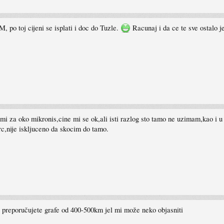
o toj cijeni se isplati i doc do Tuzle.
Racunaj i da ce te sve ostalo je
i mi za oko mikronis,cine mi se ok,ali isti razlog sto tamo ne uzimam,kao i 
erc,nije iskljuceno da skocim do tamo.
ju preporučujete grafe od 400-500km jel mi može neko objasniti