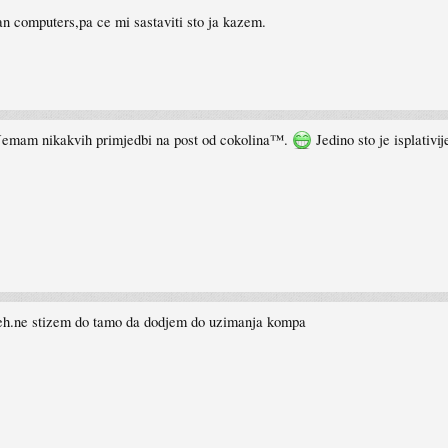
n computers,pa ce mi sastaviti sto ja kazem.
emam nikakvih primjedbi na post od cokolina™.
Jedino sto je isplati
 eh.ne stizem do tamo da dodjem do uzimanja kompa