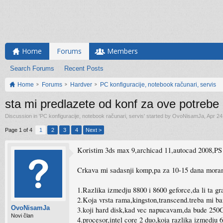
Home
Forums
Members
Search Forums
Recent Posts
Home
Forums
Hardver
PC konfiguracije, notebook računari, servis
sta mi predlazete od konf za ove potrebe
Discussion in '
PC konfiguracije, notebook računari, servis
' started by
OvoNisamJa
,
Apr 24
Page 1 of 4
1
2
3
4
Next >
Koristim 3ds max 9,archicad 11,autocad 2008,PS
Crkava mi sadasnji komp,pa za 10-15 dana moram 
1.Razlika izmedju 8800 i 8600 geforce,da li ta gr
2.Koja vrsta rama,kingston,transcend.treba mi b
OvoNisamJa
3.koji hard disk,kad vec napucavam,da bude 25
Novi član
4.procesor,intel core 2 duo,koja razlika izmedju 6