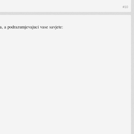
#10
a, a podrazumjevajuci vase savjete: