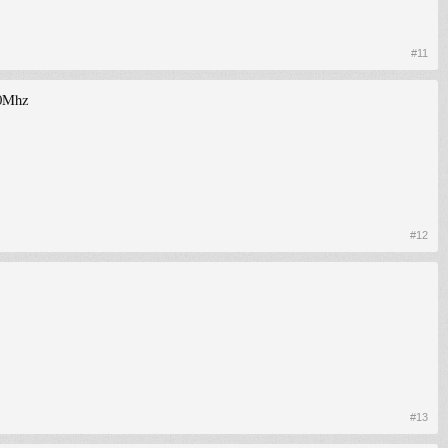
#11
00Mhz
#12
#13