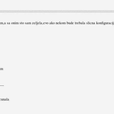
,a sa onim sto sam zeljela,evo ako nekom bude trebala slicna konfiguracij
km
___
cunala