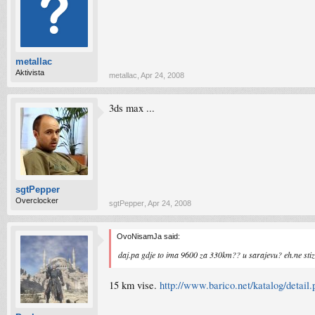
metallac
Aktivista
metallac
,
Apr 24, 2008
3ds max ...
sgtPepper
Overclocker
sgtPepper
,
Apr 24, 2008
OvoNisamJa said:
daj.pa gdje to ima 9600 za 330km?? u sarajevu? eh.ne s
15 km vise.
http://www.barico.net/katalog/detail