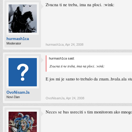
Zvucna ti ne treba, ima na ploci. :wink:
hurmash1ca
Moderator
hurmash1ca
,
Apr 24, 2008
hurmash1ca said:
Zvucna ti ne treba, ima na ploci. :wink:
E jos mi je samo to trebalo da znam..hvala.ala st
OvoNisamJa
Novi član
OvoNisamJa
,
Apr 24, 2008
Neces se bas usreciti s tim monitorom ako mnogo r