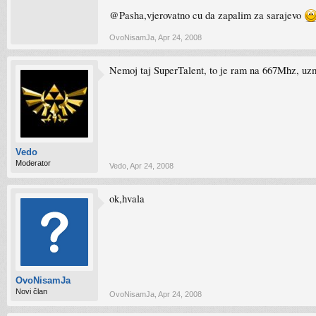
@Pasha,vjerovatno cu da zapalim za sarajevo
OvoNisamJa
,
Apr 24, 2008
Nemoj taj SuperTalent, to je ram na 667Mhz, uz
Vedo
Moderator
Vedo
,
Apr 24, 2008
ok,hvala
OvoNisamJa
Novi član
OvoNisamJa
,
Apr 24, 2008