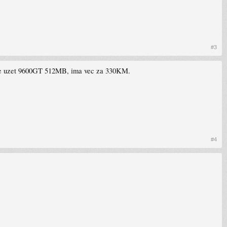
#3
vije uzet 9600GT 512MB, ima vec za 330KM.
#4