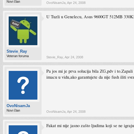
Novi član
OvoNisamJa
,
Apr 24, 2008
U Tuzli u Genelecu, Asus 9600GT 512MB 330KM, p
Stevie_Ray
Veteran foruma
Stevie_Ray
,
Apr 24, 2008
Pa jos mi je prva solucija bila ZG,pdv i to.Zapal
imacu u vidu,ako garantujete da nije fush iliti sv
OvoNisamJa
Novi član
OvoNisamJa
,
Apr 24, 2008
Fakat mi nije jasno zašto ljudima koji se ne igra