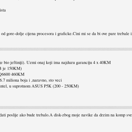
ista
od gore-dolje cijena procesora i graficke.Cini mi se da bi ove pare trebale 
io jeftiniji). Uzmi onaj koji ima najduzu garanciju 4 x 40KM
GB je 150KM)
 Q6600 460KM
.7 miliona boja i ,naravno, sto veci
a Intel, u suprotnom ASUS P5K (200 - 250KM)
ati poslije ako bude trebalo.A disk-zbog moje navike da drzim na komp sve s