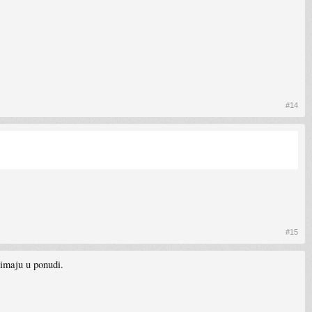
#14
#15
 imaju u ponudi.