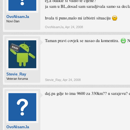
ej,a odakle si vadio te cijene?
ja sam u BL,dosad sam saradjivala samo sa decla
OvoNisamJa
hvala ti puno,malo mi izbistri situaciju
Novi član
OvoNisamJa
,
Apr 24, 2008
Taman pravi covjek se nasao da komentira.
N
Stevie_Ray
Veteran foruma
Stevie_Ray
,
Apr 24, 2008
daj.pa gdje to ima 9600 za 330km?? u sarajevu?
OvoNisamJa