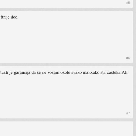
#5
ftnije doc.
#6
u tuzli je garancija.da se ne vozam okolo svako malo,ako sta zasteka.Ali
#7