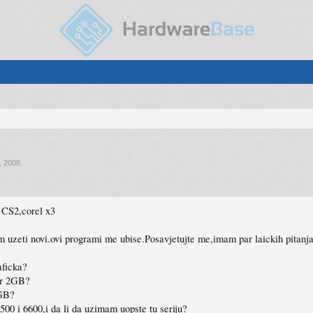
, 2008
.
 CS2,corel x3
uzeti novi.ovi programi me ubise.Posavjetujte me,imam par laickih pitanja
aficka?
ar 2GB?
0GB?
500 i 6600,i da li da uzimam uopste tu seriju?