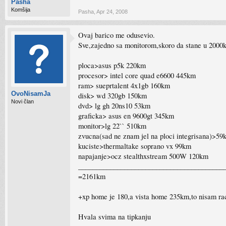
Pasha
Komšija
Pasha
,
Apr 24, 2008
Ovaj barico me odusevio.
Sve,zajedno sa monitorom,skoro da stane u 2000km
ploca>asus p5k 220km
procesor> intel core quad e6600 445km
ram> sueprtalent 4x1gb 160km
OvoNisamJa
disk> wd 320gb 150km
Novi član
dvd> lg gh 20ns10 53km
graficka> asus en 9600gt 345km
monitor>lg 22`` 510km
zvucna(sad ne znam jel na ploci integrisana)>59
kuciste>thermaltake soprano vx 99km
napajanje>ocz stealthxstream 500W 120km
_________________________________________
=2161km
+xp home je 180,a vista home 235km,to nisam ra
Hvala svima na tipkanju