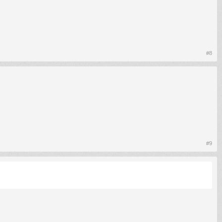
#8
#9