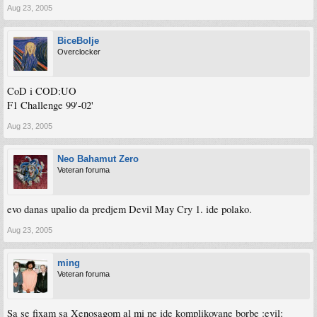
Aug 23, 2005
BiceBolje
Overclocker
CoD i COD:UO
F1 Challenge 99'-02'
Aug 23, 2005
Neo Bahamut Zero
Veteran foruma
evo danas upalio da predjem Devil May Cry 1. ide polako.
Aug 23, 2005
ming
Veteran foruma
Sa se fixam sa Xenosagom al mi ne ide komplikovane borbe :evil: