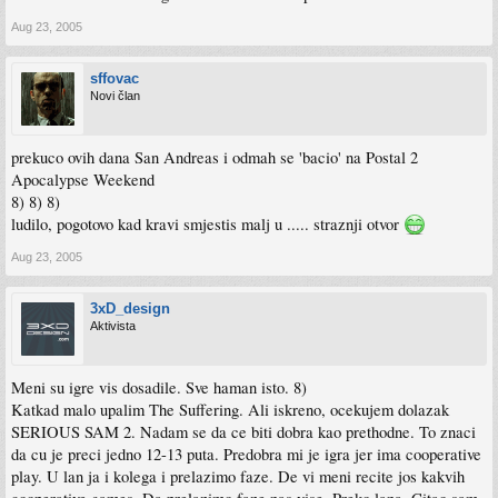
Aug 23, 2005
sffovac
Novi član
prekuco ovih dana San Andreas i odmah se 'bacio' na Postal 2
Apocalypse Weekend
8) 8) 8)
ludilo, pogotovo kad kravi smjestis malj u ..... straznji otvor
Aug 23, 2005
3xD_design
Aktivista
Meni su igre vis dosadile. Sve haman isto. 8)
Katkad malo upalim The Suffering. Ali iskreno, ocekujem dolazak
SERIOUS SAM 2. Nadam se da ce biti dobra kao prethodne. To znaci
da cu je preci jedno 12-13 puta. Predobra mi je igra jer ima cooperative
play. U lan ja i kolega i prelazimo faze. De vi meni recite jos kakvih