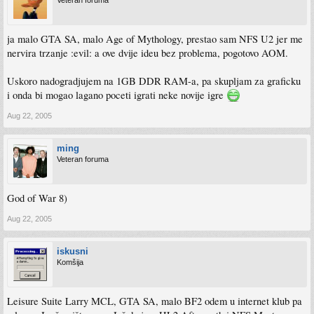
Veteran foruma
ja malo GTA SA, malo Age of Mythology, prestao sam NFS U2 jer me
nervira trzanje :evil: a ove dvije ideu bez problema, pogotovo AOM.
Uskoro nadogradjujem na 1GB DDR RAM-a, pa skupljam za graficku
i onda bi mogao lagano poceti igrati neke novije igre
Aug 22, 2005
ming
Veteran foruma
God of War 8)
Aug 22, 2005
iskusni
Komšija
Leisure Suite Larry MCL, GTA SA, malo BF2 odem u internet klub pa