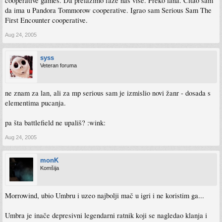
cooperative games. Da prelazimo faze nas vise. Preko lana. Citao sam
da ima u Pandora Tommorow cooperative. Igrao sam Serious Sam The
First Encounter cooperative.
Aug 24, 2005
syss
Veteran foruma
ne znam za lan, ali za mp serious sam je izmislio novi žanr - dosada s
elementima pucanja.
pa šta battlefield ne upališ? :wink:
Aug 24, 2005
monK
Komšija
Morrowind, ubio Umbru i uzeo najbolji mač u igri i ne koristim ga...
Umbra je inače depresivni legendarni ratnik koji se nagledao klanja i