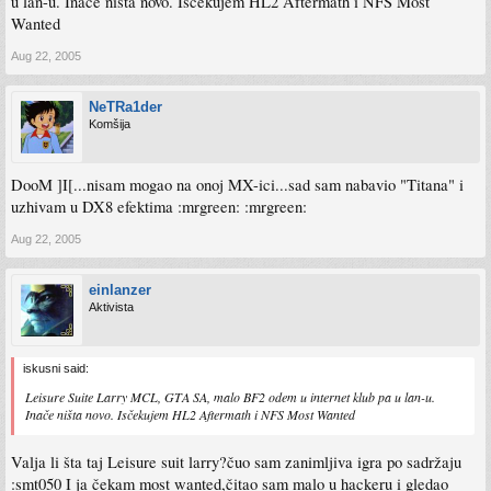
u lan-u. Inače ništa novo. Isčekujem HL2 Aftermath i NFS Most
Wanted
Aug 22, 2005
NeTRa1der
Komšija
DooM ]I[...nisam mogao na onoj MX-ici...sad sam nabavio "Titana" i
uzhivam u DX8 efektima :mrgreen: :mrgreen:
Aug 22, 2005
einlanzer
Aktivista
iskusni said:
Leisure Suite Larry MCL, GTA SA, malo BF2 odem u internet klub pa u lan-u.
Inače ništa novo. Isčekujem HL2 Aftermath i NFS Most Wanted
Valja li šta taj Leisure suit larry?čuo sam zanimljiva igra po sadržaju
:smt050 I ja čekam most wanted,čitao sam malo u hackeru i gledao