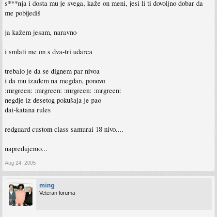
s***nja i dosta mu je svega, kaže on meni, jesi li ti dovoljno dobar da
me pobijediš
ja kažem jesam, naravno
i smlati me on s dva-tri udarca
trebalo je da se dignem par nivoa
i da mu izađem na megdan, ponovo
:mrgreen: :mrgreen: :mrgreen: :mrgreen:
negdje iz desetog pokušaja je pao
dai-katana rules
redguard custom class samurai 18 nivo....
napredujemo...
Aug 24, 2005
ming
Veteran foruma