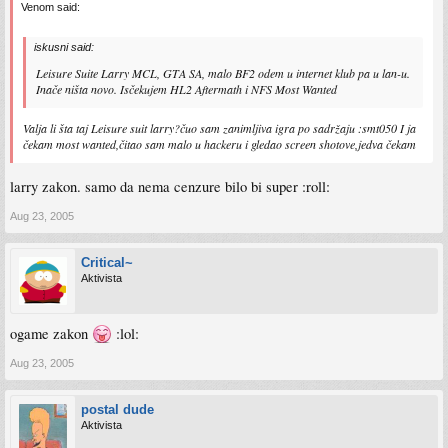
Venom said:
iskusni said:
Leisure Suite Larry MCL, GTA SA, malo BF2 odem u internet klub pa u lan-u.
Inače ništa novo. Isčekujem HL2 Aftermath i NFS Most Wanted
Valja li šta taj Leisure suit larry?čuo sam zanimljiva igra po sadržaju :smt050 I ja
čekam most wanted,čitao sam malo u hackeru i gledao screen shotove,jedva čekam
larry zakon. samo da nema cenzure bilo bi super :roll:
Aug 23, 2005
Critical~
Aktivista
ogame zakon
:lol:
Aug 23, 2005
postal dude
Aktivista