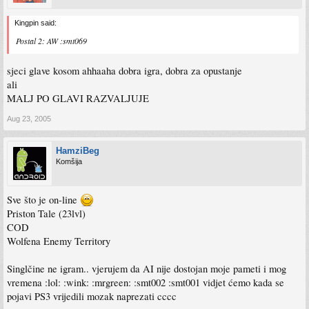
Kingpin said:
Postal 2: AW :smt069
sjeci glave kosom ahhaaha dobra igra, dobra za opustanje
ali
MALJ PO GLAVI RAZVALJUJE
Aug 23, 2005
HamziBeg
Komšija
Sve što je on-line
Priston Tale (23lvl)
COD
Wolfena Enemy Territory
Singlčine ne igram.. vjerujem da AI nije dostojan moje pameti i mog
vremena :lol: :wink: :mrgreen: :smt002 :smt001 vidjet ćemo kada se
pojavi PS3 vrijedili mozak naprezati cccc