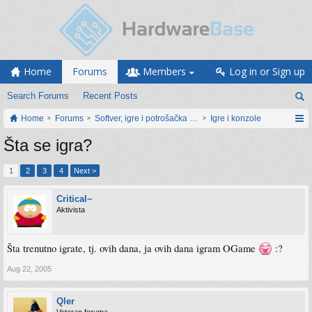
Home
Forums
Members
Log in or Sign up
Search Forums
Recent Posts
Home
Forums
Softver, igre i potrošačka elektronika
Igre i konzole
Šta se igra?
1
2
3
4
Next >
Critical~
Aktivista
Šta trenutno igrate, tj. ovih dana, ja ovih dana igram OGame
:?
Aug 22, 2005
Qler