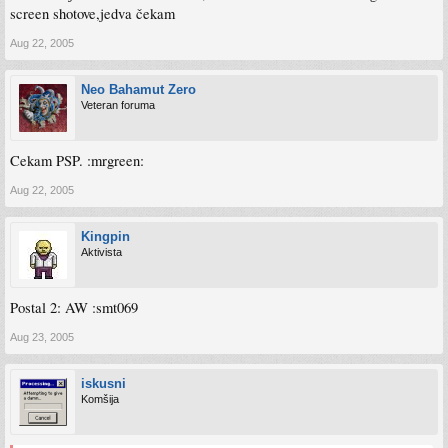
screen shotove,jedva čekam
Aug 22, 2005
Neo Bahamut Zero
Veteran foruma
Cekam PSP. :mrgreen:
Aug 22, 2005
Kingpin
Aktivista
Postal 2: AW :smt069
Aug 23, 2005
iskusni
Komšija