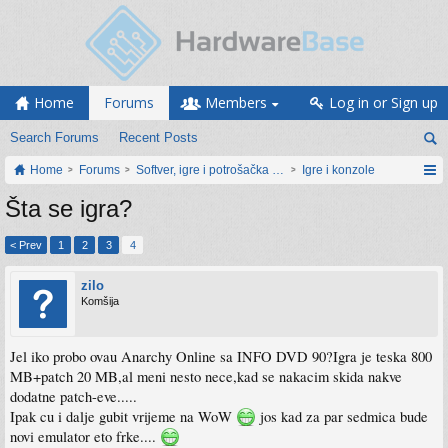
Home
Forums
Members
Log in or Sign up
Search Forums
Recent Posts
Home
Forums
Softver, igre i potrošačka elektronika
Igre i konzole
Šta se igra?
< Prev
1
2
3
4
zilo
Komšija
Jel iko probo ovau Anarchy Online sa INFO DVD 90?Igra je teska 800
MB+patch 20 MB,al meni nesto nece,kad se nakacim skida nakve
dodatne patch-eve.....
Ipak cu i dalje gubit vrijeme na WoW
jos kad za par sedmica bude
novi emulator eto frke....