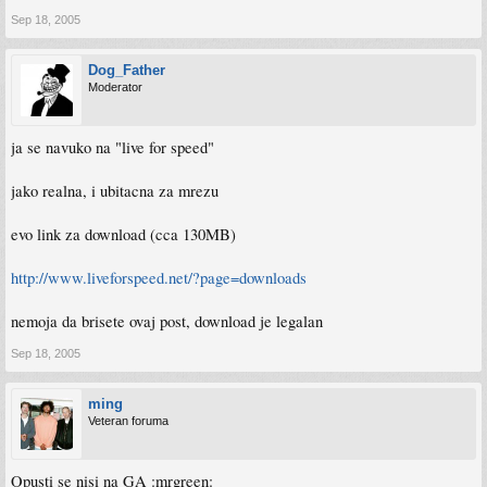
Sep 18, 2005
Dog_Father
Moderator
ja se navuko na "live for speed"
jako realna, i ubitacna za mrezu
evo link za download (cca 130MB)
http://www.liveforspeed.net/?page=downloads
nemoja da brisete ovaj post, download je legalan
Sep 18, 2005
ming
Veteran foruma
Opusti se nisi na GA :mrgreen: