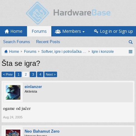
Home
Forums
Members
Log in or Sign up
Search Forums
Recent Posts
Home
Forums
Softver, igre i potrošačka elektronika
Igre i konzole
Šta se igra?
< Prev
1
2
3
4
Next >
einlanzer
Aktivista
ogame od jučer
Aug 24, 2005
Neo Bahamut Zero