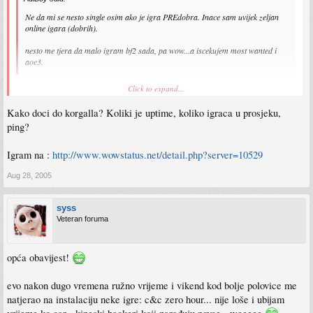
Ne da mi se nesto single osim ako je igra PREdobra. Inace sam uvijek zeljan
online igara (dobrih).
nesto me tjera da malo igram bf2 sada, pa wow...a iscekujem most wanted i
aoe3.
na kojem serveru wow?Mene ima na korgallu
Click to expand...
Kako doci do korgalla? Koliki je uptime, koliko igraca u prosjeku,
ping?
Igram na :
http://www.wowstatus.net/detail.php?server=10529
Aug 28, 2005
syss
Veteran foruma
opća obavijest!
evo nakon dugo vremena ružno vrijeme i vikend kod bolje polovice me
natjerao na instalaciju neke igre: c&c zero hour... nije loše i ubijam