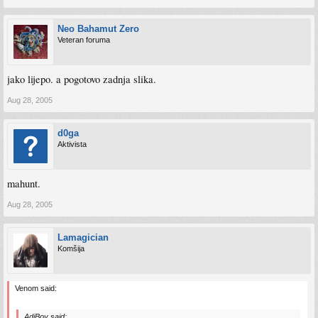
Neo Bahamut Zero
Veteran foruma
jako lijepo. a pogotovo zadnja slika.
Aug 28, 2005
d0ga
Aktivista
mahunt.
Aug 28, 2005
Lamagician
Komšija
Venom said:
AdiBoy said: