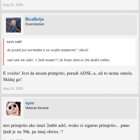
Aug 24, 2005
BiceBolje
Overclocker
syss said:
de postal jesi normalan ti sa svojim avatarom? :shock:
sad sam tek vidio: 1.2mb avatar!!! de brate skini to čim dođeš online.
E svašta! Jest da nisam primjetio, poradi ADSL-a, ali to nema smisla.
Skidaj ga!
Aug 24, 2005
syss
Veteran foruma
nisi primjetio ako imaš 2mbit adsl, ovako si sigurno primjetio... puno
ljudi je na 56k, pa imaj obzira :?