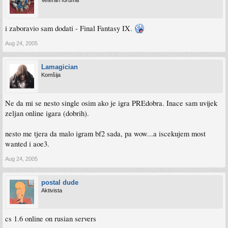
Veteran foruma
i zaboravio sam dodati - Final Fantasy IX.
Aug 24, 2005
Lamagician
Komšija
Ne da mi se nesto single osim ako je igra PREdobra. Inace sam uvijek
zeljan online igara (dobrih).
nesto me tjera da malo igram bf2 sada, pa wow...a iscekujem most
wanted i aoe3.
Aug 24, 2005
postal dude
Aktivista
cs 1.6 online on rusian servers