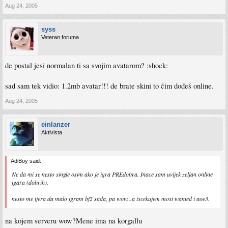
Aug 24, 2005
syss
Veteran foruma
de postal jesi normalan ti sa svojim avatarom? :shock:
sad sam tek vidio: 1.2mb avatar!!! de brate skini to čim dođeš online.
Aug 24, 2005
einlanzer
Aktivista
AdiBoy said:
Ne da mi se nesto single osim ako je igra PREdobra. Inace sam uvijek zeljan online
igara (dobrih).
nesto me tjera da malo igram bf2 sada, pa wow...a iscekujem most wanted i aoe3.
na kojem serveru wow?Mene ima na korgallu