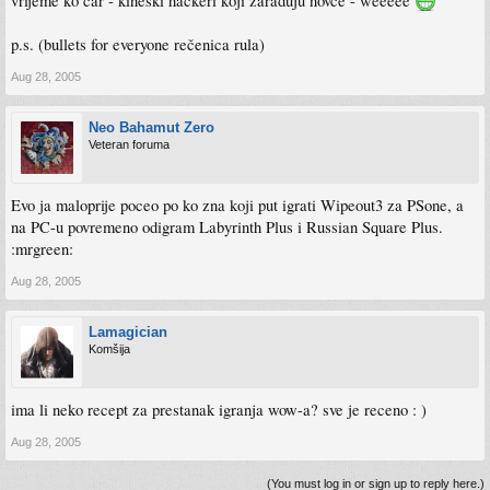
vrijeme ko car - kineski hackeri koji zarađuju novce - weeeee
p.s. (bullets for everyone rečenica rula)
Aug 28, 2005
Neo Bahamut Zero
Veteran foruma
Evo ja maloprije poceo po ko zna koji put igrati Wipeout3 za PSone, a
na PC-u povremeno odigram Labyrinth Plus i Russian Square Plus.
:mrgreen:
Aug 28, 2005
Lamagician
Komšija
ima li neko recept za prestanak igranja wow-a? sve je receno : )
Aug 28, 2005
(You must log in or sign up to reply here.)