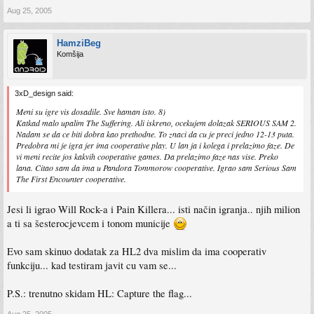
Aug 25, 2005
HamziBeg
Komšija
3xD_design said:
Meni su igre vis dosadile. Sve haman isto. 8)
Katkad malo upalim The Suffering. Ali iskreno, ocekujem dolazak SERIOUS SAM 2.
Nadam se da ce biti dobra kao prethodne. To znaci da cu je preci jedno 12-13 puta.
Predobra mi je igra jer ima cooperative play. U lan ja i kolega i prelazimo faze. De
vi meni recite jos kakvih cooperative games. Da prelazimo faze nas vise. Preko
lana. Citao sam da ima u Pandora Tommorow cooperative. Igrao sam Serious Sam
The First Encounter cooperative.
Jesi li igrao Will Rock-a i Pain Killera... isti način igranja.. njih milion
a ti sa šesterocjevcem i tonom municije
Evo sam skinuo dodatak za HL2 dva mislim da ima cooperativ
funkciju... kad testiram javit cu vam se...
P.S.: trenutno skidam HL: Capture the flag...
Aug 25, 2005