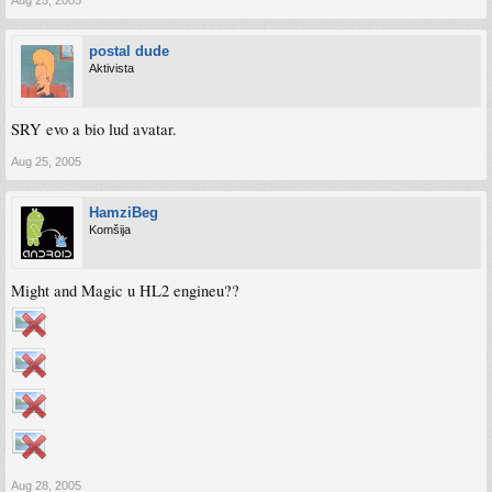
postal dude
Aktivista
SRY evo a bio lud avatar.
Aug 25, 2005
HamziBeg
Komšija
Might and Magic u HL2 engineu??
Aug 28, 2005