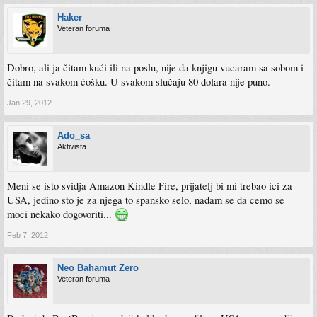
Haker
Veteran foruma
Dobro, ali ja čitam kući ili na poslu, nije da knjigu vucaram sa sobom i
čitam na svakom ćošku. U svakom slučaju 80 dolara nije puno.
Jan 29, 2012
Ado_sa
Aktivista
Meni se isto svidja Amazon Kindle Fire, prijatelj bi mi trebao ici za
USA, jedino sto je za njega to spansko selo, nadam se da cemo se
moci nekako dogovoriti...
Feb 7, 2012
Neo Bahamut Zero
Veteran foruma