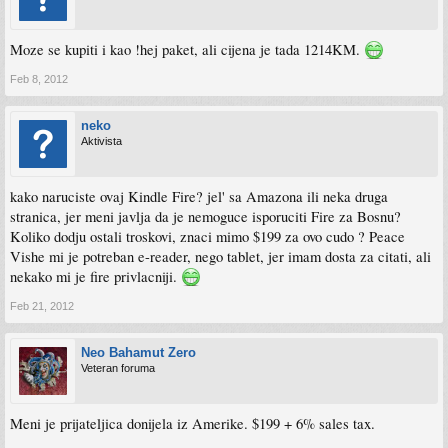
Moze se kupiti i kao !hej paket, ali cijena je tada 1214KM.
Feb 8, 2012
neko
Aktivista
kako naruciste ovaj Kindle Fire? jel' sa Amazona ili neka druga
stranica, jer meni javlja da je nemoguce isporuciti Fire za Bosnu?
Koliko dodju ostali troskovi, znaci mimo $199 za ovo cudo ? Peace
Vishe mi je potreban e-reader, nego tablet, jer imam dosta za citati, ali
nekako mi je fire privlacniji.
Feb 21, 2012
Neo Bahamut Zero
Veteran foruma
Meni je prijateljica donijela iz Amerike. $199 + 6% sales tax.