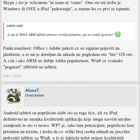
Skype i sto je velicinom "ni tamo ni 'vamo". Ono sto mi treba je
Windows ili OSX u iPad "pakovanju", a znamo ko ce prvi to ispuniti.
selvin said:
A sta to Win8 ARM tableti donose revolucionarno, pa su ostali igracke?
Funkcionalnost. Office i Adobe paketi ce se sigurno pojaviti na
platformi, a to mi je dovoljno da nikada ne pogledam ove "lite" OS-ove.
A cak i ako ARM ne dobije toliku popularnost, Win8 ce svakako
"pogurati" x86/x64 na tablete.
Feb 7, 2012
AhmeT
Overclocker
Android tableti su poprilicno slabi sto se toga tice, ali za iPad
definitivno ne manjka kvalitetnih aplikacija koje mogu sasvim uredno
zamijeniti to sto si naveo. WP7 je, iako ima potencijala, poprilicno lose
pristutan na trzistu, i tesko da ce veliki broj osoba odmah na pocetku
prihvatiti tablete sa Win8, a to je fakticki uslov pojave kvalitetnih