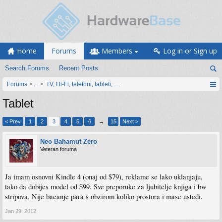
Home
Forums
Members
Log in or Sign up
Search Forums
Recent Posts
Forums
...
TV, Hi-Fi, telefoni, tableti, satovi, IoT oprema
Tablet
< Prev
1
2
3
4
5
6
→
15
Next >
Neo Bahamut Zero
Veteran foruma
Ja imam osnovni Kindle 4 (onaj od $79), reklame se lako uklanjaju,
tako da dobijes model od $99. Sve preporuke za ljubitelje knjiga i bw
stripova. Nije bacanje para s obzirom koliko prostora i mase ustedi.
Jan 29, 2012