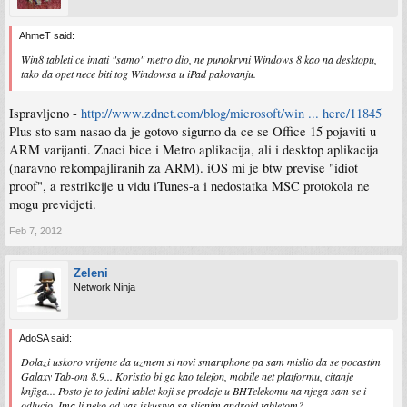
AhmeT said:
Win8 tableti ce imati "samo" metro dio, ne punokrvni Windows 8 kao na desktopu,
tako da opet nece biti tog Windowsa u iPad pakovanju.
Ispravljeno -
http://www.zdnet.com/blog/microsoft/win ... here/11845
Plus sto sam nasao da je gotovo sigurno da ce se Office 15 pojaviti u
ARM varijanti. Znaci bice i Metro aplikacija, ali i desktop aplikacija
(naravno rekompajliranih za ARM). iOS mi je btw previse "idiot
proof", a restrikcije u vidu iTunes-a i nedostatka MSC protokola ne
mogu previdjeti.
Feb 7, 2012
Zeleni
Network Ninja
AdoSA said:
Dolazi uskoro vrijeme da uzmem si novi smartphone pa sam mislio da se pocastim
Galaxy Tab-om 8.9... Koristio bi ga kao telefon, mobile net platformu, citanje
knjiga... Posto je to jedini tablet koji se prodaje u BHTelekomu na njega sam se i
odlucio. Ima li neko od vas iskustva sa slicnim android tabletom?