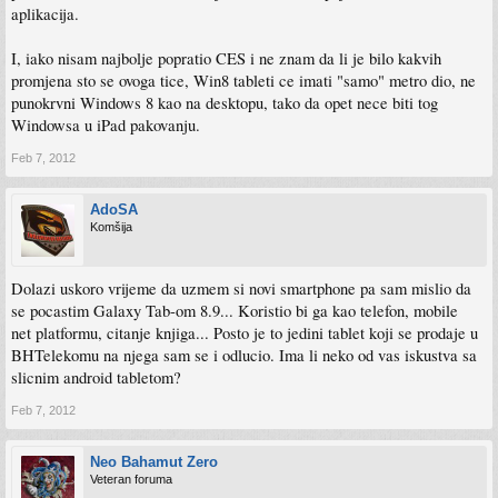
aplikacija.
I, iako nisam najbolje popratio CES i ne znam da li je bilo kakvih
promjena sto se ovoga tice, Win8 tableti ce imati "samo" metro dio, ne
punokrvni Windows 8 kao na desktopu, tako da opet nece biti tog
Windowsa u iPad pakovanju.
Feb 7, 2012
AdoSA
Komšija
Dolazi uskoro vrijeme da uzmem si novi smartphone pa sam mislio da
se pocastim Galaxy Tab-om 8.9... Koristio bi ga kao telefon, mobile
net platformu, citanje knjiga... Posto je to jedini tablet koji se prodaje u
BHTelekomu na njega sam se i odlucio. Ima li neko od vas iskustva sa
slicnim android tabletom?
Feb 7, 2012
Neo Bahamut Zero
Veteran foruma