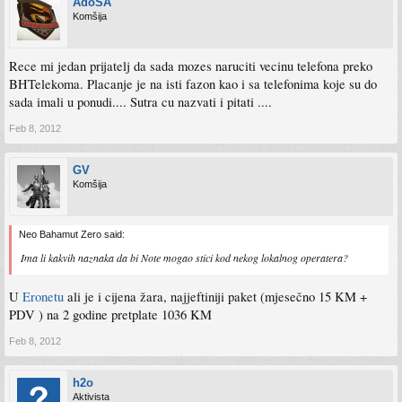
AdoSA
Komšija
Rece mi jedan prijatelj da sada mozes naruciti vecinu telefona preko
BHTelekoma. Placanje je na isti fazon kao i sa telefonima koje su do
sada imali u ponudi.... Sutra cu nazvati i pitati ....
Feb 8, 2012
GV
Komšija
Neo Bahamut Zero said:
Ima li kakvih naznaka da bi Note mogao stici kod nekog lokalnog operatera?
U
Eronetu
ali je i cijena žara, najjeftiniji paket (mjesečno 15 KM +
PDV ) na 2 godine pretplate 1036 KM
Feb 8, 2012
h2o
Aktivista