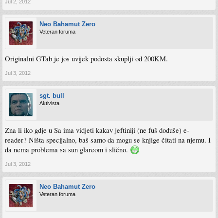
Jul 2, 2012
Neo Bahamut Zero
Veteran foruma
Originalni GTab je jos uvijek podosta skuplji od 200KM.
Jul 3, 2012
sgt. bull
Aktivista
Zna li iko gdje u Sa ima vidjeti kakav jeftiniji (ne fuš doduše) e-
reader? Ništa specijalno, baš samo da mogu se knjige čitati na njemu. I
da nema problema sa sun glareom i slično.
Jul 3, 2012
Neo Bahamut Zero
Veteran foruma