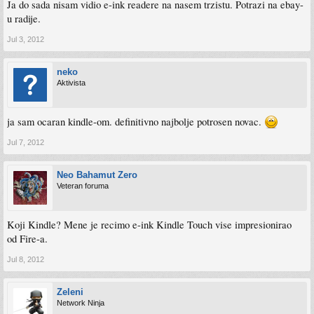
Ja do sada nisam vidio e-ink readere na nasem trzistu. Potrazi na ebay-
u radije.
Jul 3, 2012
neko
Aktivista
ja sam ocaran kindle-om. definitivno najbolje potrosen novac.
Jul 7, 2012
Neo Bahamut Zero
Veteran foruma
Koji Kindle? Mene je recimo e-ink Kindle Touch vise impresionirao
od Fire-a.
Jul 8, 2012
Zeleni
Network Ninja