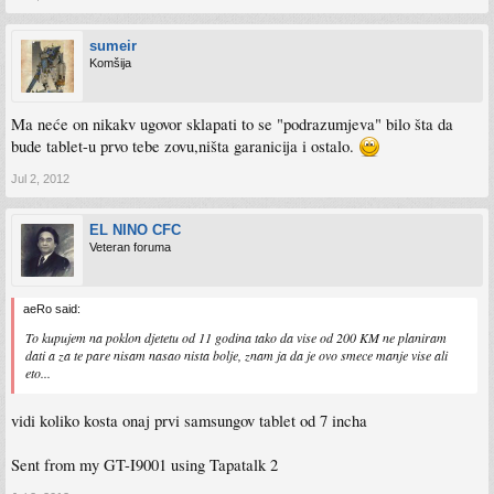
sumeir
Komšija
Ma neće on nikakv ugovor sklapati to se "podrazumjeva" bilo šta da
bude tablet-u prvo tebe zovu,ništa garanicija i ostalo.
Jul 2, 2012
EL NINO CFC
Veteran foruma
aeRo said:
To kupujem na poklon djetetu od 11 godina tako da vise od 200 KM ne planiram
dati a za te pare nisam nasao nista bolje, znam ja da je ovo smece manje vise ali
eto...
vidi koliko kosta onaj prvi samsungov tablet od 7 incha
Sent from my GT-I9001 using Tapatalk 2