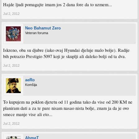
Hajde ljudi pomagajte imam jos 2 dana fore da to uzmem...
Jul 2, 2012
Neo Bahamut Zero
Veteran foruma
Iskreno, oba su djubre (iako ovaj Hyundai djeluje malo bolje). Radije
bih potrazio Prestigio 5097 koji je skuplji ali daleko bolji od ta dva.
Jul 2, 2012
aeRo
Komšija
To kupujem na poklon djetetu od 11 godina tako da vise od 200 KM ne
planiram dati a za te pare nisam nasao nista bolje, znam ja da je ovo
smece manje vise ali eto...
Jul 2, 2012
AhmeT