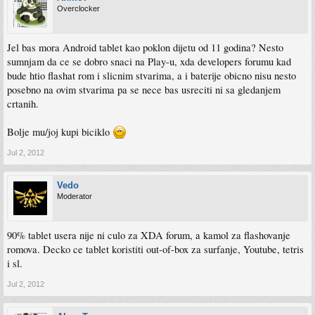
Overclocker
Jel bas mora Android tablet kao poklon dijetu od 11 godina? Nesto
sumnjam da ce se dobro snaci na Play-u, xda developers forumu kad
bude htio flashat rom i slicnim stvarima, a i baterije obicno nisu nesto
posebno na ovim stvarima pa se nece bas usreciti ni sa gledanjem
crtanih.
Bolje mu/joj kupi biciklo
Jul 2, 2012
Vedo
Moderator
90% tablet usera nije ni culo za XDA forum, a kamol za flashovanje
romova. Decko ce tablet koristiti out-of-box za surfanje, Youtube, tetris
i sl.
Jul 2, 2012