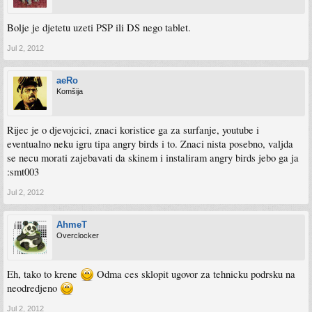
Bolje je djetetu uzeti PSP ili DS nego tablet.
Jul 2, 2012
aeRo
Komšija
Rijec je o djevojcici, znaci koristice ga za surfanje, youtube i
eventualno neku igru tipa angry birds i to. Znaci nista posebno, valjda
se necu morati zajebavati da skinem i instaliram angry birds jebo ga ja
:smt003
Jul 2, 2012
AhmeT
Overclocker
Eh, tako to krene
Odma ces sklopit ugovor za tehnicku podrsku na
neodredjeno
Jul 2, 2012