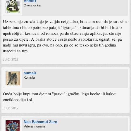
AhmeT
Overclocker
Uz zezanje za xda koje je valjda ocigledno, htio sam reci da je sa ovim
tabletima obicno potrebno pofajn "igranja" i stimanja da bi bili imalo
upotrebljivi, krenuvsi od romova pa do ubacivanja aplikacija, sto nije
posao za dijete. A baska sto ce cesto nesto zablokirati, ugasiti se, pa
nadji mu novu igru, pa ovo, pa ono, pa ce se tesko neko tih godina
usreciti sa tim.
Jul 2, 2012
sumeir
Komšija
Onda bolje kupi tom djetetu "pravu" igračku, lego kocke ili kakvu
enciklopediju i sl.
Jul 2, 2012
Neo Bahamut Zero
Veteran foruma