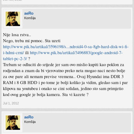
aeRo
Komšija
Nije losa rstva..
Nego, treba mi pomoc. Sta uzeti
http://www.pik.ba/artikal/3596198/s...ndroid4-0-sa-8gb-hard-disk-wi-fi-
i-hdmi-crni/
ili
http://www.pik.ba/artikal/3496883/google-android-7-
tablet-pc-2-3/
?
Trebam se odluciti do srijede jer sam ovo mislio kupiti kao poklon za
rodjendan a znam da bi vjerovatno preko neta mogao naci nesto bolje
za ove pare ali nemam previse vremena.. Ovaj Hyundai ima DDR 3
RAM i 8 GB HDD i po tome je bolji koliko ja vidim, gledao sam i par
klipova na youtubeu i onako se cini solidan, jedino sto sam primjetio
kod ovog google je bolja kamera. Sta vi kazete ?
Jul 1, 2012
aeRo
Komšija