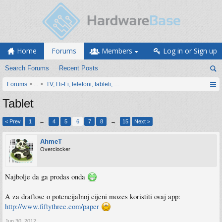
Home
Forums
Members
Log in or Sign up
Search Forums
Recent Posts
Forums
...
TV, Hi-Fi, telefoni, tableti, satovi, IoT oprema
Tablet
< Prev
1
←
4
5
6
7
8
→
15
Next >
AhmeT
Overclocker
Najbolje da ga prodas onda
A za draftove o potencijalnoj cijeni mozes koristiti ovaj app:
http://www.fiftythree.com/paper
Jun 30, 2012