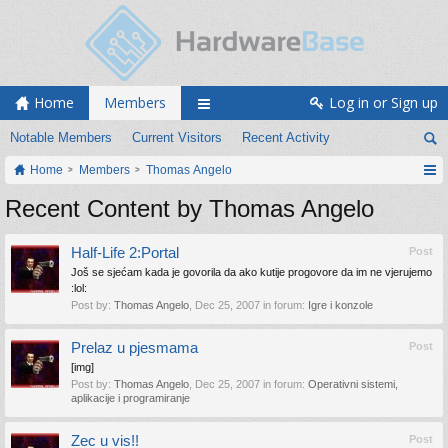
Home
Members
Log in or Sign up
Notable Members
Current Visitors
Recent Activity
Home
Members
Thomas Angelo
Recent Content by Thomas Angelo
Half-Life 2:Portal
Post
Još se sjećam kada je govorila da ako kutije progovore da im ne vjerujemo
:lol:
Post by:
Thomas Angelo
,
Dec 25, 2007
in forum:
Igre i konzole
Prelaz u pjesmama
Post
[img]
Post by:
Thomas Angelo
,
Dec 25, 2007
in forum:
Operativni sistemi,
aplikacije i programiranje
Zec u vis!!
Post