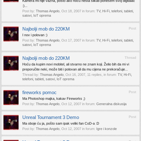
Kamera mi nije važna, pošto ako hoću nešta slikati ponesem svoj digitalac
:)...
Post by:
Thomas Angelo
,
Oct 18, 2007
in forum:
TV, Hi-Fi, telefoni, tableti,
satovi, IoT oprema
Najbolji mob do 220KM
Post
I nov i polovan :)
Post by:
Thomas Angelo
,
Oct 17, 2007
in forum:
TV, Hi-Fi, telefoni, tableti,
satovi, IoT oprema
Najbolji mob do 220KM
Thread
Hoću da kupim novi mobitel, ali stvarno ne znam koji. Želio bih da mi vi
preporučite neki, može biti i polovan ali da mu cijena ne prekoračuje...
Thread by:
Thomas Angelo
,
Oct 16, 2007
, 11 replies, in forum:
TV, Hi-Fi,
telefoni, tableti, satovi, IoT oprema
fireworks pomoc
Post
Ma Photoshop majka, kakav Fireworks ;)
Post by:
Thomas Angelo
,
Oct 12, 2007
in forum:
Generalna diskusija
Unreal Tournament 3 Demo
Post
Ma oboje ću ja, pošto sam ipak veliki fan CoD-a :D
Post by:
Thomas Angelo
,
Oct 12, 2007
in forum:
Igre i konzole