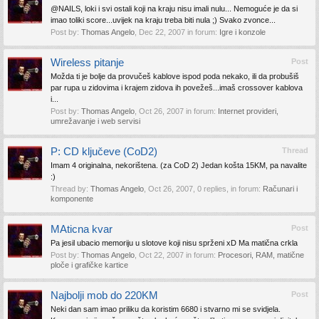
@NAILS, loki i svi ostali koji na kraju nisu imali nulu... Nemoguće je da si
imao toliki score...uvijek na kraju treba biti nula ;) Svako zvonce...
Post by:
Thomas Angelo
,
Dec 22, 2007
in forum:
Igre i konzole
Wireless pitanje
Post
Možda ti je bolje da provučeš kablove ispod poda nekako, ili da probušiš
par rupa u zidovima i krajem zidova ih povežeš...imaš crossover kablova
i...
Post by:
Thomas Angelo
,
Oct 26, 2007
in forum:
Internet provideri,
umrežavanje i web servisi
P: CD ključeve (CoD2)
Thread
Imam 4 originalna, nekorištena. (za CoD 2) Jedan košta 15KM, pa navalite
:)
Thread by:
Thomas Angelo
,
Oct 26, 2007
, 0 replies, in forum:
Računari i
komponente
MAticna kvar
Post
Pa jesil ubacio memoriju u slotove koji nisu sprženi xD Ma matična crkla
Post by:
Thomas Angelo
,
Oct 22, 2007
in forum:
Procesori, RAM, matične
ploče i grafičke kartice
Najbolji mob do 220KM
Post
Neki dan sam imao priliku da koristim 6680 i stvarno mi se svidjela.