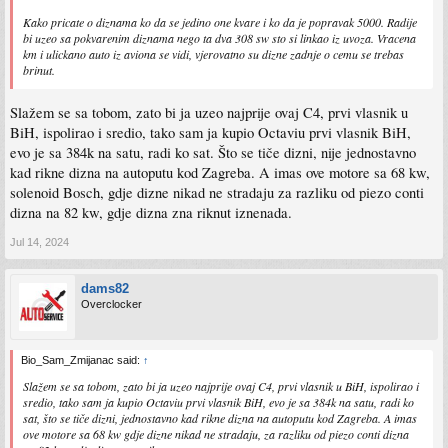
Kako pricate o diznama ko da se jedino one kvare i ko da je popravak 5000. Radije
bi uzeo sa pokvarenim diznama nego ta dva 308 sw sto si linkao iz uvoza. Vracena
km i ulickano auto iz aviona se vidi, vjerovatno su dizne zadnje o cemu se trebas
brinut.
Slažem se sa tobom, zato bi ja uzeo najprije ovaj C4, prvi vlasnik u
BiH, ispolirao i sredio, tako sam ja kupio Octaviu prvi vlasnik BiH,
evo je sa 384k na satu, radi ko sat. Što se tiče dizni, nije jednostavno
kad rikne dizna na autoputu kod Zagreba. A imas ove motore sa 68 kw,
solenoid Bosch, gdje dizne nikad ne stradaju za razliku od piezo conti
dizna na 82 kw, gdje dizna zna riknut iznenada.
Jul 14, 2024
dams82
Overclocker
Bio_Sam_Zmijanac said:
↑
Slažem se sa tobom, zato bi ja uzeo najprije ovaj C4, prvi vlasnik u BiH, ispolirao i
sredio, tako sam ja kupio Octaviu prvi vlasnik BiH, evo je sa 384k na satu, radi ko
sat, što se tiče dizni, jednostavno kad rikne dizna na autoputu kod Zagreba. A imas
ove motore sa 68 kw gdje dizne nikad ne stradaju, za razliku od piezo conti dizna