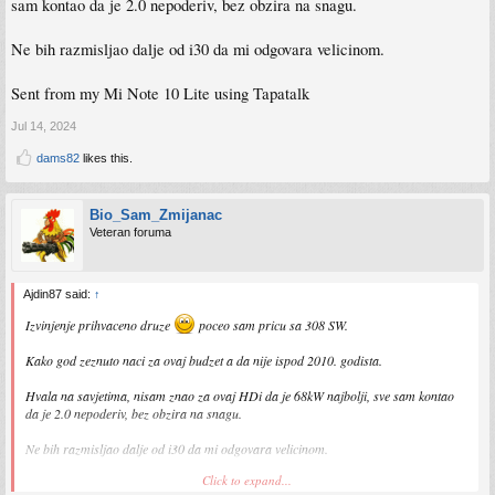
sam kontao da je 2.0 nepoderiv, bez obzira na snagu.
Ne bih razmisljao dalje od i30 da mi odgovara velicinom.
Sent from my Mi Note 10 Lite using Tapatalk
Jul 14, 2024
dams82
likes this.
Bio_Sam_Zmijanac
Veteran foruma
Ajdin87 said:
↑
Izvinjenje prihvaceno druze
poceo sam pricu sa 308 SW.
Kako god zeznuto naci za ovaj budzet a da nije ispod 2010. godista.
Hvala na savjetima, nisam znao za ovaj HDi da je 68kW najbolji, sve sam kontao
da je 2.0 nepoderiv, bez obzira na snagu.
Ne bih razmisljao dalje od i30 da mi odgovara velicinom.
Click to expand...
Sent from my Mi Note 10 Lite using Tapatalk