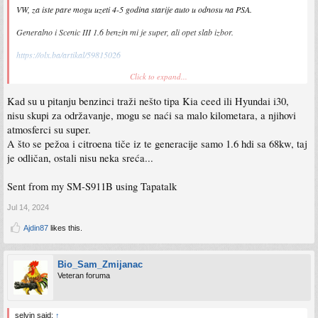
VW, za iste pare mogu uzeti 4-5 godina starije auto u odnosu na PSA.
Generalno i Scenic III 1.6 benzin mi je super, ali opet slab izbor.
https://olx.ba/artikal/59815026
Click to expand...
Ovo prodaje poznanik, 2.0 HDI, ima fin opis, u njegovom vlasnistvu od početka, tj
on kupio od svog brata koji ga je uzeo novog.
Kad su u pitanju benzinci traži nešto tipa Kia ceed ili Hyundai i30,
Sent from my Mi Note 10 Lite using Tapatalk
nisu skupi za održavanje, mogu se naći sa malo kilometara, a njihovi
atmosferci su super.
A što se pežoa i citroena tiče iz te generacije samo 1.6 hdi sa 68kw, taj
je odličan, ostali nisu neka sreća...
Sent from my SM-S911B using Tapatalk
Jul 14, 2024
Ajdin87
likes this.
Bio_Sam_Zmijanac
Veteran foruma
selvin said:
↑