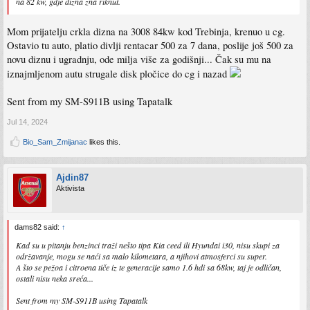
na 82 kw, gdje dizna zna riknut.
Mom prijatelju crkla dizna na 3008 84kw kod Trebinja, krenuo u cg.
Ostavio tu auto, platio divlji rentacar 500 za 7 dana, poslije još 500 za
novu diznu i ugradnju, ode milja više za godišnji... Čak su mu na
iznajmljenom autu strugale disk pločice do cg i nazad
Sent from my SM-S911B using Tapatalk
Jul 14, 2024
Bio_Sam_Zmijanac
likes this.
Ajdin87
Aktivista
dams82 said:
↑
Kad su u pitanju benzinci traži nešto tipa Kia ceed ili Hyundai i30, nisu skupi za
održavanje, mogu se naći sa malo kilometara, a njihovi atmosferci su super.
A što se pežoa i citroena tiče iz te generacije samo 1.6 hdi sa 68kw, taj je odličan,
ostali nisu neka sreća...
Sent from my SM-S911B using Tapatalk