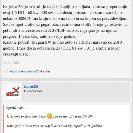
Pa jeste 2.0 je vrh, ali je uvijek skuplji par hiljada, zato se preporucuje
ovaj 1.6 HDi, 68 kw. 308 sw nudi dosta prostora. Ja sam razmisljao
nekad o 308/C4 i na kraju otisao na octaviu sa kojom sa prezadovoljan.
Sad se opet vratio na puga, otac recimo ima Golfa 5, nije ga ostavio na
putu, ali zna cesto zezati ABS/ESP senzor, mijenjao je na njemu
pragove. I tako, okej auto za svoje godine.
Kako te potrefi. Megan SW je fino auto sa 1.5 Dci naravno od 2010
godine. Imaš dosta octavia sa 2.0 TDi, 81 kw, 1.6 je sranje isto jer
crkavaju dizne.
Jul 14, 2024
Ajdin87
and
dams82
like this.
dams82
Overclocker
Ajdin87 said:
↑
Izvinjenje prihvaceno druze
poceo sam pricu sa 308 SW.
Kako god zeznuto naci za ovaj budzet a da nije ispod 2010. godista.