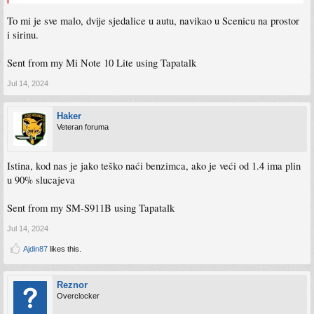
To mi je sve malo, dvije sjedalice u autu, navikao u Scenicu na prostor
i sirinu.
Sent from my Mi Note 10 Lite using Tapatalk
Jul 14, 2024
Haker
Veteran foruma
Istina, kod nas je jako teško naći benzimca, ako je veći od 1.4 ima plin
u 90% slucajeva
Sent from my SM-S911B using Tapatalk
Jul 14, 2024
Ajdin87
likes this.
Reznor
Overclocker