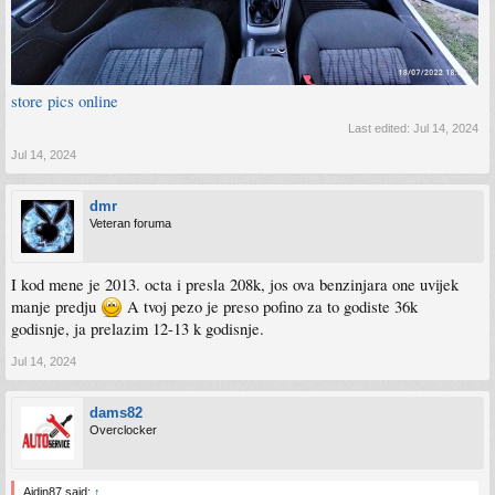
store pics online
Last edited:
Jul 14, 2024
Jul 14, 2024
dmr
Veteran foruma
I kod mene je 2013. octa i presla 208k, jos ova benzinjara one uvijek
manje predju
A tvoj pezo je preso pofino za to godiste 36k
godisnje, ja prelazim 12-13 k godisnje.
Jul 14, 2024
dams82
Overclocker
Ajdin87 said:
↑