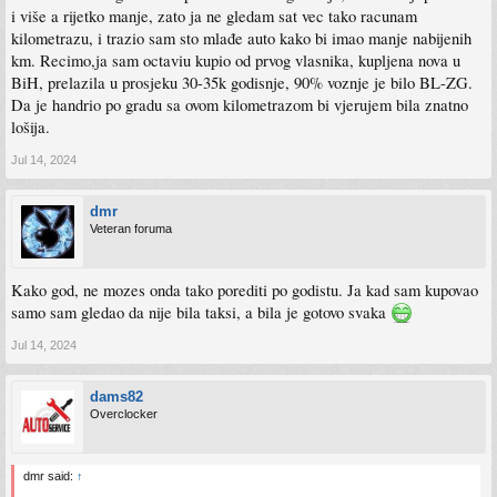
i više a rijetko manje, zato ja ne gledam sat vec tako racunam
kilometrazu, i trazio sam sto mlađe auto kako bi imao manje nabijenih
km. Recimo,ja sam octaviu kupio od prvog vlasnika, kupljena nova u
BiH, prelazila u prosjeku 30-35k godisnje, 90% voznje je bilo BL-ZG.
Da je handrio po gradu sa ovom kilometrazom bi vjerujem bila znatno
lošija.
Jul 14, 2024
dmr
Veteran foruma
Kako god, ne mozes onda tako porediti po godistu. Ja kad sam kupovao
samo sam gledao da nije bila taksi, a bila je gotovo svaka
Jul 14, 2024
dams82
Overclocker
dmr said:
↑