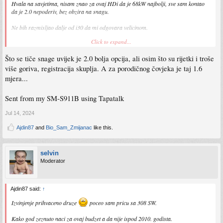
Hvala na savjetima, nisam znao za ovaj HDi da je 68kW najbolji, sve sam kontao
da je 2.0 nepoderiv, bez obzira na snagu.
Ne bih razmisljao dalje od i30 da mi odgovara velicinom.
Click to expand...
Sent from my Mi Note 10 Lite using Tapatalk
Što se tiče snage uvijek je 2.0 bolja opcija, ali osim što su rijetki i troše
više goriva, registracija skuplja. A za porodičnog čovjeka je taj 1.6
mjera...
Sent from my SM-S911B using Tapatalk
Jul 14, 2024
Ajdin87
and
Bio_Sam_Zmijanac
like this.
selvin
Moderator
Ajdin87 said:
↑
Izvinjenje prihvaceno druze
poceo sam pricu sa 308 SW.
Kako god zeznuto naci za ovaj budzet a da nije ispod 2010. godista.