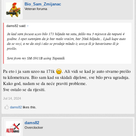
Bio_Sam_Zmijanac
Veteran foruma
dams82 said:
↑
Ja kad sam focusa uzeo bilo 171 hiljada na satu, falilo mu 3 mjeseca da napuni 4
godine. I opet sumnjam da je bar malo vraćen, bar 20ak hiljada... Ljudi kupe auto
da se vozi, a ne da stoji i ako se prodaje mlado iz uvoza ili je havarisano ili je
prešlo.
Sent from my SM-S911B using Tapatalk
Pa eto i ja sam uzeo na 171k
. Ali vidi se kad je auto stvarno prešlo
tu kilometrazu. Bio sam kad su skidali dijelove, sve bilo prva ugradnja.
Kako god, nadam se da neće praviti probleme.
Sve ostalo se da rijesiti.
Jul 14, 2024
dams82
likes this.
dams82
Overclocker