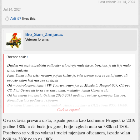
Last edited:
Jul 14, 2024
Jul 14, 2024
Ajdin87
likes this.
Bio_Sam_Zmijanac
Veteran foruma
Reznor said:
↑
Dajdza mi vozi mitsubishi outlander isto dvoje male djece, benzinac je ali ti je malo
iznad budzeta
Imas Subaru Forester nemam pojma kakav je, interesovao sam se za taj auto, ali
ovo sto vidim kod nas sve su dizeli
Od monovolumena imas i VW Touran, znam jos za Mazdu 5, Peugeot 807, Citroen
C8, Fiat Ulysee ali to su sve stara auta, medjutim imaju klizna vrata
Od karavana ima dosta Octavia 2010-2011 godina, i ovi sto spominjes Citroen,
Renault su tu s godistem i cijenom
Evo jedna Octavia benzin sto nadjoh, stavio sam filter u OLX cijena 9000-11000,
Click to expand...
monovolumen, karavan, kombi, terenac, SUV
Ova octavia prevara cista, ispade presla kao kod mene Peugeot iz 2019
https://olx.ba/artikal/62526274
godine 180k, a da bude jos gore, bolje izgleda auto sa 380k od 180k.
Posebono se vidi po volanu i rucici mjenjaca ofucanom, ispade volan
bolji na 380k nego na 180k.