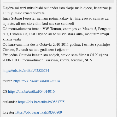
Dajdza mi vozi mitsubishi outlander isto dvoje male djece, benzinac je
ali ti je malo iznad budzeta
Imas Subaru Forester nemam pojma kakav je, interesovao sam se za
taj auto, ali ovo sto vidim kod nas sve su dizeli
Od monovolumena imas i VW Touran, znam jos za Mazdu 5, Peugeot
807, Citroen C8, Fiat Ulysee ali to su sve stara auta, medjutim imaju
klizna vrata
Od karavana ima dosta Octavia 2010-2011 godina, i ovi sto spominjes
Citroen, Renault su tu s godistem i cijenom
Evo jedna Octavia benzin sto nadjoh, stavio sam filter u OLX cijena
9000-11000, monovolumen, karavan, kombi, terenac, SUV
https://olx.ba/artikal/62526274
touran
https://olx.ba/artikal/60398214
C8
https://olx.ba/artikal/54014016
outlander
https://olx.ba/artikal/60583775
forester
https://olx.ba/artikal/58390809