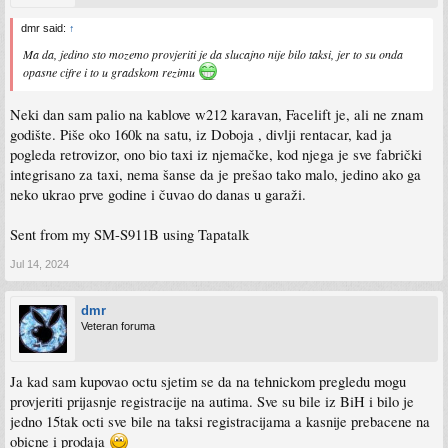
dmr said:
↑
Ma da, jedino sto mozemo provjeriti je da slucajno nije bilo taksi, jer to su onda
opasne cifre i to u gradskom rezimu
Neki dan sam palio na kablove w212 karavan, Facelift je, ali ne znam
godište. Piše oko 160k na satu, iz Doboja , divlji rentacar, kad ja
pogleda retrovizor, ono bio taxi iz njemačke, kod njega je sve fabrički
integrisano za taxi, nema šanse da je prešao tako malo, jedino ako ga
neko ukrao prve godine i čuvao do danas u garaži.
Sent from my SM-S911B using Tapatalk
Jul 14, 2024
dmr
Veteran foruma
Ja kad sam kupovao octu sjetim se da na tehnickom pregledu mogu
provjeriti prijasnje registracije na autima. Sve su bile iz BiH i bilo je
jedno 15tak octi sve bile na taksi registracijama a kasnije prebacene na
obicne i prodaja