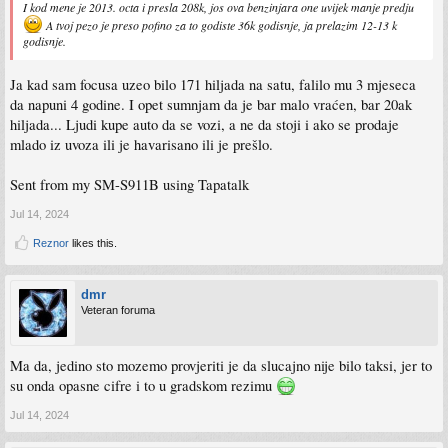
I kod mene je 2013. octa i presla 208k, jos ova benzinjara one uvijek manje predju
A tvoj pezo je preso pofino za to godiste 36k godisnje, ja prelazim 12-13 k
godisnje.
Ja kad sam focusa uzeo bilo 171 hiljada na satu, falilo mu 3 mjeseca
da napuni 4 godine. I opet sumnjam da je bar malo vraćen, bar 20ak
hiljada... Ljudi kupe auto da se vozi, a ne da stoji i ako se prodaje
mlado iz uvoza ili je havarisano ili je prešlo.
Sent from my SM-S911B using Tapatalk
Jul 14, 2024
Reznor
likes this.
dmr
Veteran foruma
Ma da, jedino sto mozemo provjeriti je da slucajno nije bilo taksi, jer to
su onda opasne cifre i to u gradskom rezimu
Jul 14, 2024