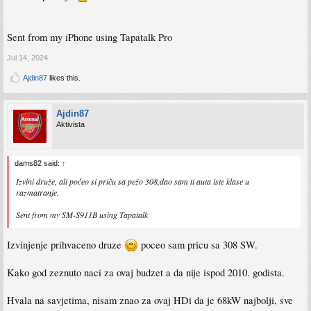
Sent from my iPhone using Tapatalk Pro
Jul 14, 2024
Ajdin87
likes this.
Ajdin87
Aktivista
dams82 said:
↑
Izvini druže, ali počeo si priču sa pežo 308,dao sam ti auta iste klase u
razmatranje.
Sent from my SM-S911B using Tapatalk
Izvinjenje prihvaceno druze
poceo sam pricu sa 308 SW.
Kako god zeznuto naci za ovaj budzet a da nije ispod 2010. godista.
Hvala na savjetima, nisam znao za ovaj HDi da je 68kW najbolji, sve