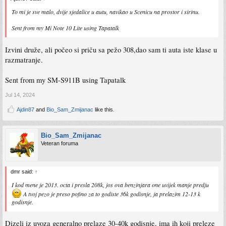
To mi je sve malo, dvije sjedalice u autu, navikao u Scenicu na prostor i sirinu.
Sent from my Mi Note 10 Lite using Tapatalk
Izvini druže, ali počeo si priču sa pežo 308,dao sam ti auta iste klase u
razmatranje.
Sent from my SM-S911B using Tapatalk
Jul 14, 2024
Ajdin87
and
Bio_Sam_Zmijanac
like this.
Bio_Sam_Zmijanac
Veteran foruma
dmr said:
↑
I kod mene je 2013. octa i presla 208k, jos ova benzinjara one uvijek manje predju
A tvoj pezo je preso pofino za to godiste 36k godisnje, ja prelazim 12-13 k
godisnje.
Dizeli iz uvoza generalno prelaze 30-40k godisnje, ima ih koji preleze