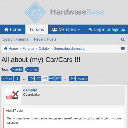
Home
Forums
Members
Log in or Sign up
Search Forums
Recent Posts
Home
Forums
Ostalo
Generalna diskusija
All about (my) Car/Cars !!!
auto
bmw
Tags:
< Prev
1
←
→
Next >
1066
1067
1068
1069
1070
1349
dams82
Overclocker
Ajdin87 said:
↑
Da ne odgovaram svima posebno, ja sam apsolutno za benzinca, ali je izbor ocajan
nazalost.