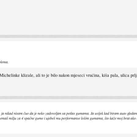
blema.
helinke klizale, ali to je bilo nakon mjeseci vrućina, kiša pala, ulica prlja
re, ja nikad nisam čuo da je neko zadovoljan sa petlas gumama. Ja uvijek kad biram auto gleda
, a nemaš milju za 4 spaćne gume i ujebeš mu performanse lošim gumama, što kaže moj brat a