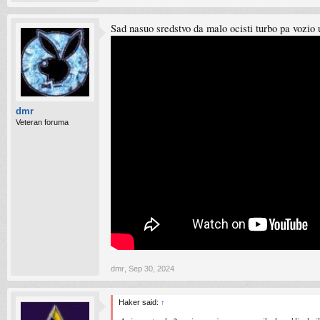
Sad nasuo sredstvo da malo ocisti turbo pa vozio 
dmr
Veteran foruma
dmr
,
Sep 30, 2024
Haker said:
↑