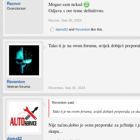
Mogao sam nekad
Reznor
Overclocker
Odjava s ove teme definitivno.
Reznor
,
Sep 30, 2024
dams82
and
Reventon
like this.
Tako ti je na ovom forumu, uvijek dobiješ prepor
Reventon
Veteran foruma
Reventon
,
Sep 30, 2024
Reventon said:
↑
Tako ti je na ovom forumu, uvijek dobiješ preporuku za sk
Nije tačno,dobio je osim preporuke za jeftinije i
skupa...
dams82