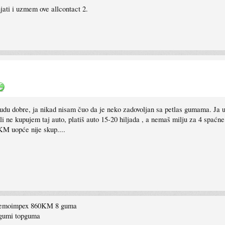
jati i uzmem ove allcontact 2.
a budu dobre, ja nikad nisam čuo da je neko zadovoljan sa petlas gumama. Ja
li ne kupujem taj auto, platiš auto 15-20 hiljada , a nemaš milju za 4 spa
M uopće nije skup....
4 kemoimpex 860KM 8 guma
 gumi topguma