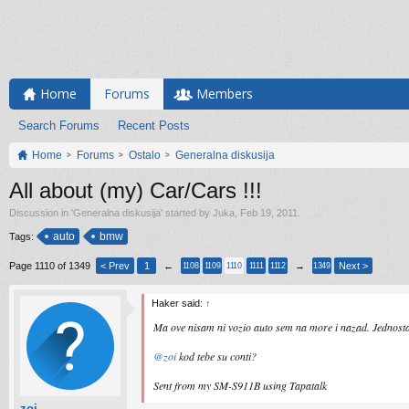
Home
Forums
Members
Search Forums
Recent Posts
Home
Forums
Ostalo
Generalna diskusija
All about (my) Car/Cars !!!
Discussion in '
Generalna diskusija
' started by
Juka
,
Feb 19, 2011
.
auto
bmw
Tags:
Page 1110 of 1349
< Prev
1
←
→
Next >
1108
1109
1110
1111
1112
1349
Haker said:
↑
Ma ove nisam ni vozio auto sem na more i nazad. Jednosta
@zoi
kod tebe su conti?
Sent from my SM-S911B using Tapatalk
zoi