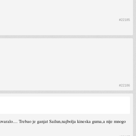
#22185
#22186
ovaralo.... Trebao je ganjat Sailun,najbolja kineska guma,a nije mnogo