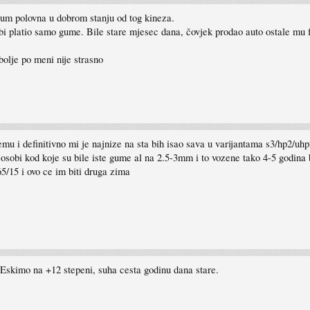
ium polovna u dobrom stanju od tog kineza.
o bi platio samo gume. Bile stare mjesec dana, čovjek prodao auto ostale mu
olje po meni nije strasno
 i definitivno mi je najnize na sta bih isao sava u varijantama s3/hp2/uhp
osobi kod koje su bile iste gume al na 2.5-3mm i to vozene tako 4-5 godina 
5/15 i ovo ce im biti druga zima
 Eskimo na +12 stepeni, suha cesta godinu dana stare.