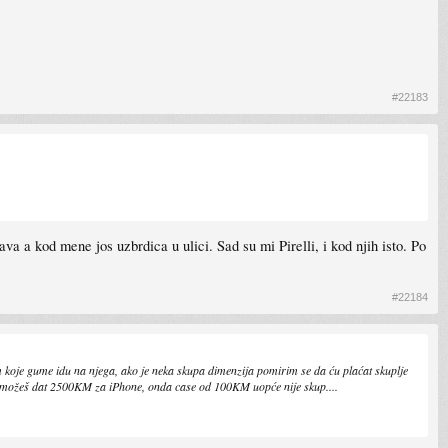
#22183
va a kod mene jos uzbrdica u ulici. Sad su mi Pirelli, i kod njih isto. Po
#22184
m koje gume idu na njega, ako je neka skupa dimenzija pomirim se da ću plaćat skuplje
ko možeš dat 2500KM za iPhone, onda case od 100KM uopće nije skup....