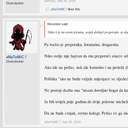
dams82
,
Sep 30, 2024
Overclocker
aNaToMiC !
likes this.
Reventon said:
↑
Tako ti je na ovom forumu, uvijek dobiješ preporuku za sk
Pa tražio je preporuku, forumsku, drugarsku.
Niko ovdje nije hajvan da mu preporuči smeće od
aNaToMiC !
Overclocker
Ako ide na petlas, nek ide komotno i na protekt ili
Politika "ako ne budu valjale mijenjaće se sljede
Ne postoji dzaba ona "nisam dovoljno bogat da k
Ja bih uvijek prije godinu do dvije polovne micheli
Da ne bude crnjak, sretno kolegi, Petlas će ga ak
aNaToMiC !
,
Sep 30, 2024