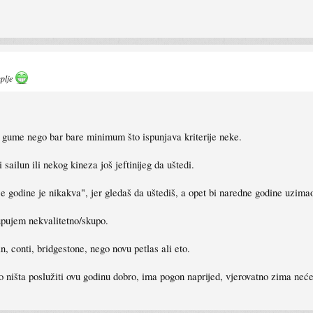
uplje
 gume nego bar bare minimum što ispunjava kriterije neke.
 sailun ili nekog kineza još jeftinijeg da uštedi.
će godine je nikakva", jer gledaš da uštediš, a opet bi naredne godine uzim
upujem nekvalitetno/skupo.
n, conti, bridgestone, nego novu petlas ali eto.
o ništa poslužiti ovu godinu dobro, ima pogon naprijed, vjerovatno zima neć