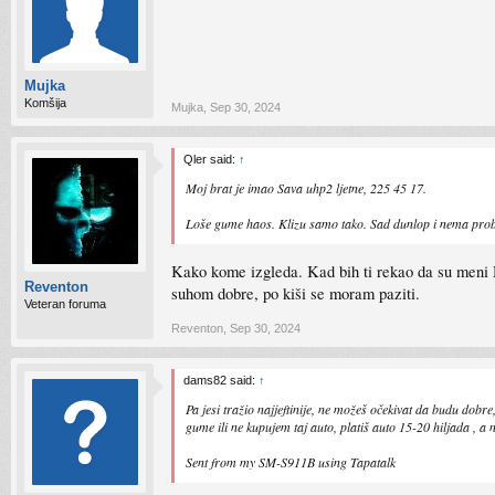
Mujka
Komšija
Mujka
,
Sep 30, 2024
Qler said:
↑
Moj brat je imao Sava uhp2 ljetne, 225 45 17.
Loše gume haos. Klizu samo tako. Sad dunlop i nema pro
Kako kome izgleda. Kad bih ti rekao da su meni Mic
Reventon
suhom dobre, po kiši se moram paziti.
Veteran foruma
Reventon
,
Sep 30, 2024
dams82 said:
↑
Pa jesi tražio najjeftinije, ne možeš očekivat da budu dob
gume ili ne kupujem taj auto, platiš auto 15-20 hiljada 
Sent from my SM-S911B using Tapatalk