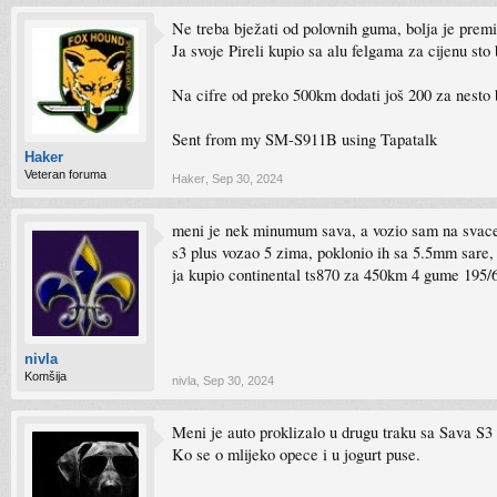
Ne treba bježati od polovnih guma, bolja je prem
Ja svoje Pireli kupio sa alu felgama za cijenu st
Na cifre od preko 500km dodati još 200 za nesto b
Sent from my SM-S911B using Tapatalk
Haker
Veteran foruma
Haker
,
Sep 30, 2024
meni je nek minumum sava, a vozio sam na svacemu
s3 plus vozao 5 zima, poklonio ih sa 5.5mm sare, 
ja kupio continental ts870 za 450km 4 gume 195/6
nivla
Komšija
nivla
,
Sep 30, 2024
Meni je auto proklizalo u drugu traku sa Sava S3
Ko se o mlijeko opece i u jogurt puse.