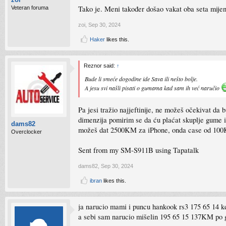
Tako je. Meni također došao vakat oba seta mijen
Veteran foruma
zoi
,
Sep 30, 2024
Haker
likes this.
Reznor said:
↑
Bude li smeće dogodine ide Sava ili nešto bolje.
A jesu svi našli pisati o gumama kad sam ih već naručio
Pa jesi tražio najjeftinije, ne možeš očekivat d
dimenzija pomirim se da ću plaćat skuplje gume i
dams82
možeš dat 2500KM za iPhone, onda case od 100K
Overclocker
Sent from my SM-S911B using Tapatalk
dams82
,
Sep 30, 2024
ibran
likes this.
ja narucio mami i puncu hankook rs3 175 65 1
a sebi sam narucio mišelin 195 65 15 137KM po