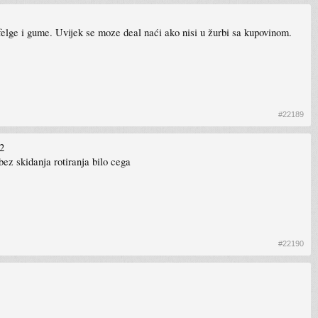
 felge i gume. Uvijek se moze deal naći ako nisi u žurbi sa kupovinom.
#22189
2
bez skidanja rotiranja bilo cega
#22190