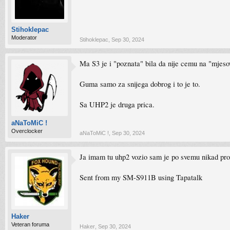
Stihoklepac
Moderator
Stihoklepac
,
Sep 30, 2024
Ma S3 je i "poznata" bila da nije cemu na "mjesov
Guma samo za snijega dobrog i to je to.
Sa UHP2 je druga prica.
aNaToMiC !
Overclocker
aNaToMiC !
,
Sep 30, 2024
Ja imam tu uhp2 vozio sam je po svemu nikad prok
Sent from my SM-S911B using Tapatalk
Haker
Veteran foruma
Haker
,
Sep 30, 2024