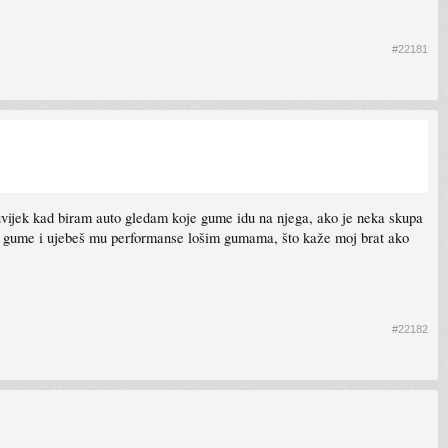
#22181
 uvijek kad biram auto gledam koje gume idu na njega, ako je neka skupa
ćne gume i ujebeš mu performanse lošim gumama, što kaže moj brat ako
#22182