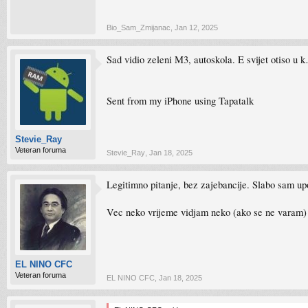
Bio_Sam_Zmijanac
,
Jan 12, 2025
Sad vidio zeleni M3, autoskola. E svijet otiso u 
Sent from my iPhone using Tapatalk
Stevie_Ray
Veteran foruma
Stevie_Ray
,
Jan 18, 2025
Legitimno pitanje, bez zajebancije. Slabo sam up
Vec neko vrijeme vidjam neko (ako se ne varam) iz
EL NINO CFC
Veteran foruma
EL NINO CFC
,
Jan 18, 2025