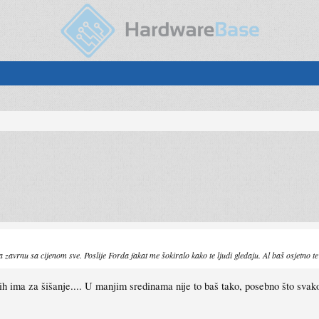
 zavrnu sa cijenom sve. Poslije Forda fakat me šokiralo kako te ljudi gledaju. Al baš osjetno te
ih ima za šišanje.... U manjim sredinama nije to baš tako, posebno što svak