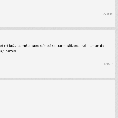
#23566
ari mi kaže ee našao sam neki cd sa starim slikama, reko taman da
ego pameti..
#23567