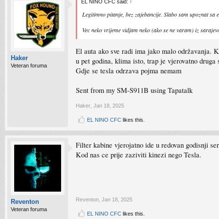
EL NINO CFC said:
↑
Legitimno pitanje, bez zajebancije. Slabo sam upoznat sa e
Vec neko vrijeme vidjam neko (ako se ne varam) iz sarajevo 
El auta ako sve radi ima jako malo održavanja. K
Haker
u pet godina, klima isto, trap je vjerovatno druga 
Veteran foruma
Gdje se tesla odrzava pojma nemam
Sent from my SM-S911B using Tapatalk
Haker
,
Jan 18, 2025
EL NINO CFC
likes this.
Filter kabine vjerojatno ide u redovan godisnji 
Kod nas ce prije zaziviti kinezi nego Tesla.
Reventon
,
Jan 18, 2025
Reventon
Veteran foruma
EL NINO CFC
likes this.