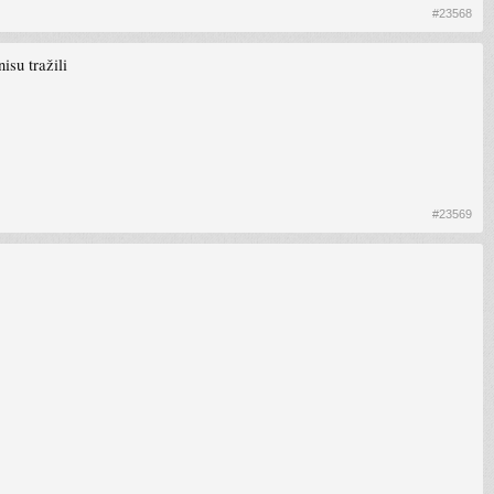
#23568
isu tražili
#23569