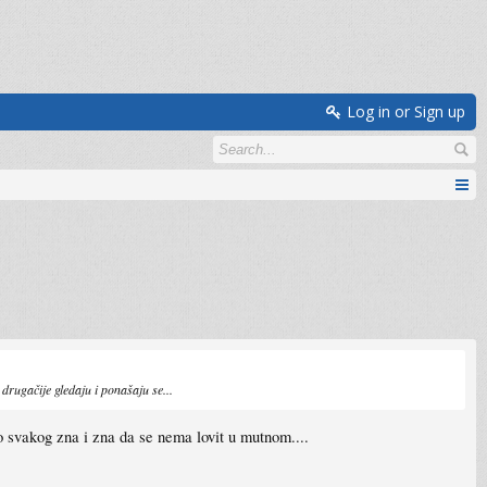
Log in or Sign up
 drugačije gledaju i ponašaju se...
o svakog zna i zna da se nema lovit u mutnom....