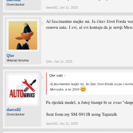
Overclocker
dams82
,
Jan 11, 2025
Al fascinantno majke mi. Ja čitav život Forda vo
osnovu auta. I svi, al svi kontaju da je noviji Me
Qler
Veteran foruma
Qler
,
Jan 11, 2025
Qler said:
↑
Al fascinantno majke mi. Ja čitav život Forda vozao i norm
Mercedes, a ne 2010
Pa rijedak model, u žutoj štampi bi se zvao "sk
dams82
Sent from my SM-S911B using Tapatalk
Overclocker
dams82
,
Jan 11, 2025