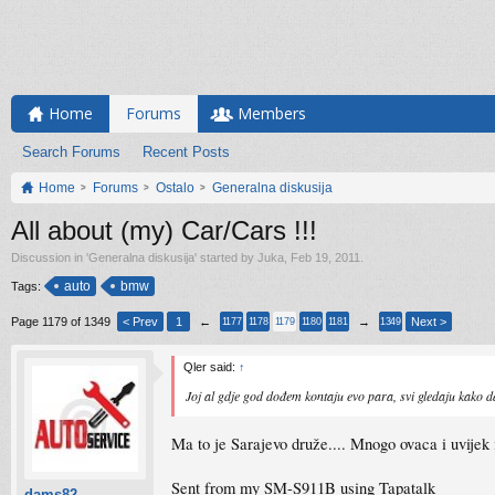
Home
Forums
Members
Search Forums
Recent Posts
Home
Forums
Ostalo
Generalna diskusija
All about (my) Car/Cars !!!
Discussion in '
Generalna diskusija
' started by
Juka
,
Feb 19, 2011
.
auto
bmw
Tags:
Page 1179 of 1349
< Prev
1
←
→
Next >
1177
1178
1179
1180
1181
1349
Qler said:
↑
Joj al gdje god dođem kontaju evo para, svi gledaju kako da
Ma to je Sarajevo druže.... Mnogo ovaca i uvijek 
Sent from my SM-S911B using Tapatalk
dams82