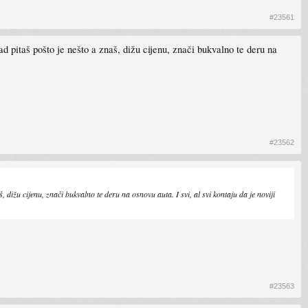
#23561
d pitaš pošto je nešto a znaš, dižu cijenu, znači bukvalno te deru na
#23562
 dižu cijenu, znači bukvalno te deru na osnovu auta. I svi, al svi kontaju da je noviji
#23563