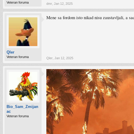
Veteran foruma
dmr
,
Jan 12, 2025
Mene sa fordom isto nikad nisu zaustavljali, a sa
Qler
Veteran foruma
Qler
,
Jan 12, 2025
Bio_Sam_Zmijan
ac
Veteran foruma