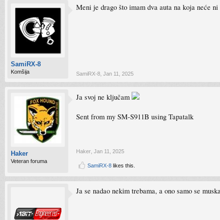
Meni je drago što imam dva auta na koja neće ni 
SamiRX-8
Komšija
SamiRX-8
,
Jan 11, 2025
Ja svoj ne ključam
Sent from my SM-S911B using Tapatalk
Haker
,
Jan 11, 2025
Haker
Veteran foruma
SamiRX-8
likes this.
Ja se nadao nekim trebama, a ono samo se muskar