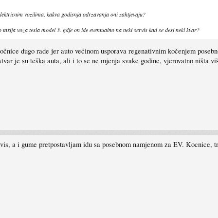
lektricnim vozilima, kakva godisnja odrzavanja oni zahtjevaju?
taxija voza tesla model 3. gdje on ide eventualno na neki servis kad se desi neki kvar?
očnice dugo rade jer auto većinom usporava regenativnim kočenjem posebno u
stvar je su teška auta, ali i to se ne mjenja svake godine, vjerovatno ništa v
servis, a i gume pretpostavljam idu sa posebnom namjenom za EV. Kocnice, tr