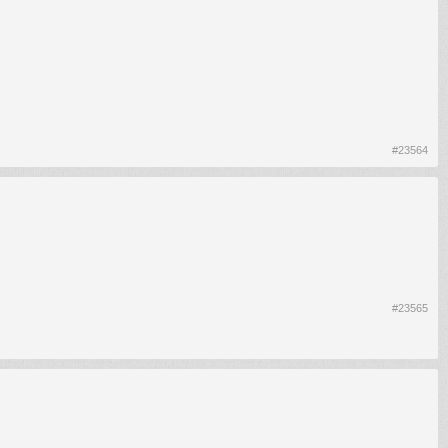
#23564
#23565