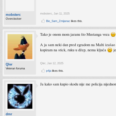
mobsterc
,
Jan 11, 2025
mobsterc
Overclocker
Bio_Sam_Zmijanac
likes this.
Tako je onom mom jaranu što Mustanga voza
A ja sam neki dan pred zgradom na Malti izašao d
kopiram na stick, ruku u džep, nema ključa
je
Qler
,
Jan 12, 2025
Qler
Veteran foruma
p4ja
likes this.
Ja kako sam kupio skodu nije me policija nijedno
dmr