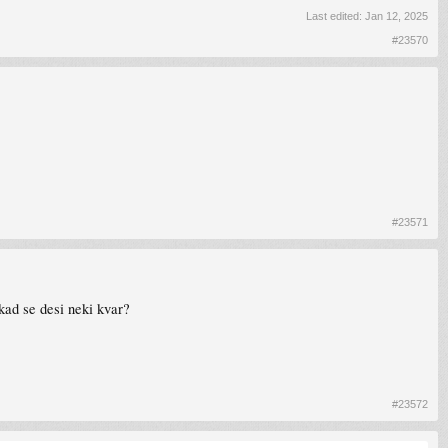
Last edited:
Jan 12, 2025
#23570
#23571
kad se desi neki kvar?
#23572