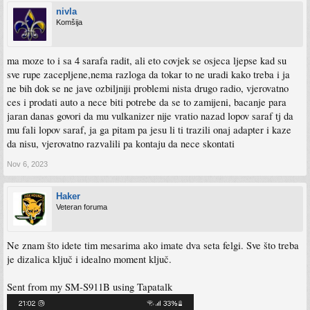
nivla
Komšija
ma moze to i sa 4 sarafa radit, ali eto covjek se osjeca ljepse kad su
sve rupe zacepljene,nema razloga da tokar to ne uradi kako treba i ja
ne bih dok se ne jave ozbiljniji problemi nista drugo radio, vjerovatno
ces i prodati auto a nece biti potrebe da se to zamijeni, bacanje para
jaran danas govori da mu vulkanizer nije vratio nazad lopov saraf tj da
mu fali lopov saraf, ja ga pitam pa jesu li ti trazili onaj adapter i kaze
da nisu, vjerovatno razvalili pa kontaju da nece skontati
Nov 6, 2023
Haker
Veteran foruma
Ne znam što idete tim mesarima ako imate dva seta felgi. Sve što treba
je dizalica ključ i idealno moment ključ.
Sent from my SM-S911B using Tapatalk