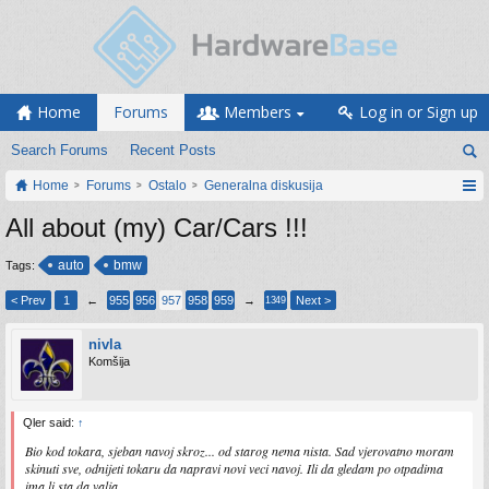
Home
Forums
Members
Log in or Sign up
Search Forums
Recent Posts
Home
Forums
Ostalo
Generalna diskusija
All about (my) Car/Cars !!!
auto
bmw
Tags:
< Prev
1
←
955
956
957
958
959
→
Next >
1349
nivla
Komšija
Qler said:
↑
Bio kod tokara, sjeban navoj skroz... od starog nema nista. Sad vjerovatno moram
skinuti sve, odnijeti tokaru da napravi novi veci navoj. Ili da gledam po otpadima
ima li sta da valja.