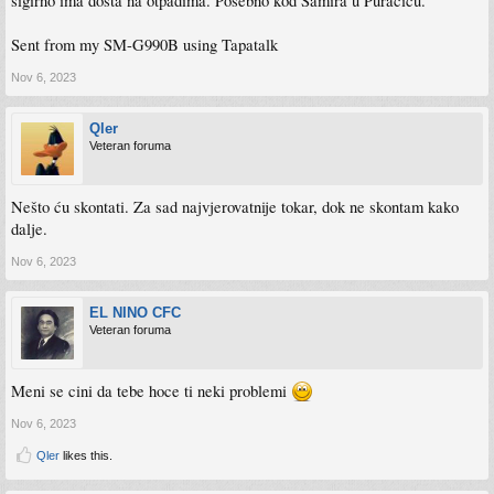
sigirno ima dosta na otpadima. Posebno kod Samira u Puračiću.
Sent from my SM-G990B using Tapatalk
Nov 6, 2023
Qler
Veteran foruma
Nešto ću skontati. Za sad najvjerovatnije tokar, dok ne skontam kako
dalje.
Nov 6, 2023
EL NINO CFC
Veteran foruma
Meni se cini da tebe hoce ti neki problemi
Nov 6, 2023
Qler
likes this.