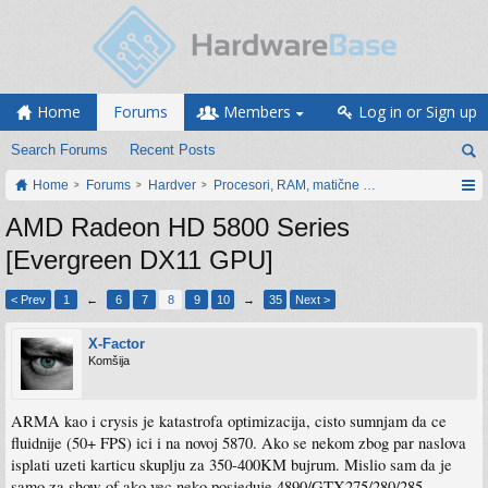
Home
Forums
Members
Log in or Sign up
Search Forums
Recent Posts
Home
Forums
Hardver
Procesori, RAM, matične ploče i grafičke karti
AMD Radeon HD 5800 Series
[Evergreen DX11 GPU]
< Prev
1
←
6
7
8
9
10
→
35
Next >
X-Factor
Komšija
ARMA kao i crysis je katastrofa optimizacija, cisto sumnjam da ce
fluidnije (50+ FPS) ici i na novoj 5870. Ako se nekom zbog par naslova
isplati uzeti karticu skuplju za 350-400KM bujrum. Mislio sam da je
samo za show of ako vec neko posjeduje 4890/GTX275/280/285,