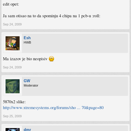
edit opet:
Ja sam otisao na to da spominju 4 chipa na 1 pcb-u :roll:
Sep 24, 2009
Esh
HWB
Ma izazov je bio neopisiv
Sep 24, 2009
GW
Moderator
5870x2 slike:
http://www.xtremesystems.org/forums/sho ... 70&page=80
Sep 25, 2009
dmr