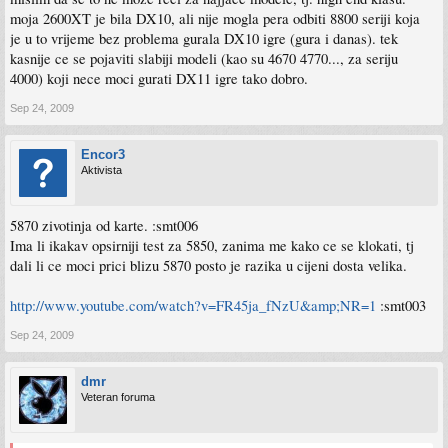
moja 2600XT je bila DX10, ali nije mogla pera odbiti 8800 seriji koja
je u to vrijeme bez problema gurala DX10 igre (gura i danas). tek
kasnije ce se pojaviti slabiji modeli (kao su 4670 4770..., za seriju
4000) koji nece moci gurati DX11 igre tako dobro.
Sep 24, 2009
Encor3
Aktivista
5870 zivotinja od karte. :smt006
Ima li ikakav opsirniji test za 5850, zanima me kako ce se klokati, tj
dali li ce moci prici blizu 5870 posto je razika u cijeni dosta velika.
http://www.youtube.com/watch?v=FR45ja_fNzU&amp;NR=1
:smt003
Sep 24, 2009
dmr
Veteran foruma