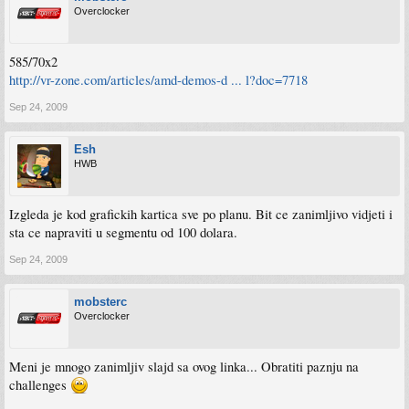
Overclocker
585/70x2
http://vr-zone.com/articles/amd-demos-d ... l?doc=7718
Sep 24, 2009
Esh
HWB
Izgleda je kod grafickih kartica sve po planu. Bit ce zanimljivo vidjeti i
sta ce napraviti u segmentu od 100 dolara.
Sep 24, 2009
mobsterc
Overclocker
Meni je mnogo zanimljiv slajd sa ovog linka... Obratiti paznju na
challenges