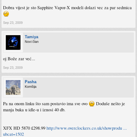
Dobra vijest je sto Sapphire Vapor-X modeli dolazi vec za par sedmica
Sep 23, 2009
Tamiya
Novi član
oj Bože zar već...
Sep 23, 2009
Pasha
Komšija
Pa na onom linku što sam postavio ima sve ovo
Doduše nešto je
manja buka u idle-u i iznosi 40 db.
XFX HD 5870 £298.99
http://www.overclockers.co.uk/showprodu ...
ubcat=1502