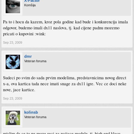
X-Factor
Komšija
Pa to i hocu da kazem, kroz pola godine kad bude i konkurencija imala
odgovor, budemo imali dx11 naslova, tj. kad cijene padnu mozemo
pricati o kupovini :wink:
Sep 23, 2009
dmr
Veteran foruma
Sudeci po svim do sada prvim modelima, predstavnicima novog direct
x-a, ova kartica tada nece imati snage za dx11 igre. Vec ce doci neke
nove, jace kartice.
Sep 23, 2009
kolinsb
Veteran foruma
mislim da se to ne moze reci za najjace modele, tj. high end klasu.