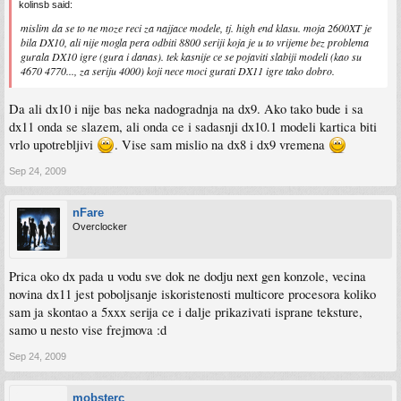
kolinsb said:
mislim da se to ne moze reci za najjace modele, tj. high end klasu. moja 2600XT je
bila DX10, ali nije mogla pera odbiti 8800 seriji koja je u to vrijeme bez problema
gurala DX10 igre (gura i danas). tek kasnije ce se pojaviti slabiji modeli (kao su
4670 4770..., za seriju 4000) koji nece moci gurati DX11 igre tako dobro.
Da ali dx10 i nije bas neka nadogradnja na dx9. Ako tako bude i sa
dx11 onda se slazem, ali onda ce i sadasnji dx10.1 modeli kartica biti
vrlo upotrebljivi
. Vise sam mislio na dx8 i dx9 vremena
Sep 24, 2009
nFare
Overclocker
Prica oko dx pada u vodu sve dok ne dodju next gen konzole, vecina
novina dx11 jest poboljsanje iskoristenosti multicore procesora koliko
sam ja skontao a 5xxx serija ce i dalje prikazivati isprane teksture,
samo u nesto vise frejmova :d
Sep 24, 2009
mobsterc