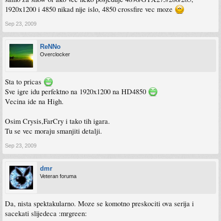
1920x1200 i 4850 nikad nije islo, 4850 crossfire vec moze
Sep 23, 2009
ReNNo
Overclocker
Sta to pricas
Sve igre idu perfektno na 1920x1200 na HD4850
Vecina ide na High.
Osim Crysis,FarCry i tako tih igara.
Tu se vec moraju smanjiti detalji.
Sep 23, 2009
dmr
Veteran foruma
Da, nista spektakularno. Moze se komotno preskociti ova serija i
sacekati slijedeca :mrgreen: