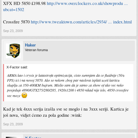
XFX HD 5850 £198.98
http://www.overclockers.co.uk/showprodu ...
ubcat=1502
Crossfire 5870
http://www.tweaktown.com/articles/2934/ ... index.html
Sep 23, 2009
Haker
Veteran foruma
X-Factor said:
ARMA kao i crysis je katastrofa optimizacija, cisto sumnjam da ce fluidnije (50+
FPS) ici i na novoj 5870. Ako se nekom zbog par naslova isplati uzeti karticu
skuplju za 350-400KM bujrum. Mislio sam da je samo za show of ako vec neko
posjeduje 4890/GTX275/280/285, 1920x1200 i 4850 nikad nije islo, 4850 crossfire
vec moze
Kad je tek 4xxx serija izašla sve se moglo i na 3xxx seriji. Kartica je
još nova, vidjet ćemo za pola godine :wink:
Sep 23, 2009