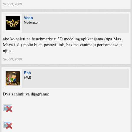
Sep 23, 2009
Vedo
Moderator
ako ko naleti na benchmarke u 3D modeling aplikacijama (tipa Max,
Maya i sl.) molio bi da postavi link, bas me zanimaju performanse u
njima.
Sep 23, 2009
Esh
HWB
Dva zanimljiva dijagrama: