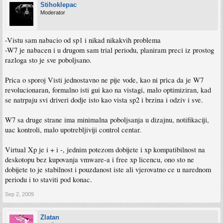
Stihoklepac
Moderator
-Vistu sam nabacio od sp1 i nikad nikakvih problema
-W7 je nabacen i u drugom sam trial periodu, planiram preci iz prostog
razloga sto je sve poboljsano.
Prica o sporoj Visti jednostavno ne pije vode, kao ni prica da je W7
revolucionaran, formalno isti gui kao na vistagi, malo optimiziran, kad
se natrpaju svi driveri dodje isto kao vista sp2 i brzina i odziv i sve.
W7 sa druge strane ima minimalna poboljsanja u dizajnu, notifikaciji,
uac kontroli, malo upotrebljiviji control centar.
Virtual Xp je i + i -, jednim potezom dobijete i xp kompatibilnost na
deskotopu bez kupovanja vmware-a i free xp licencu, ono sto ne
dobijete to je stabilnost i pouzdanost iste ali vjerovatno ce u narednom
periodu i to staviti pod konac.
Sep 2, 2009
Zlatan