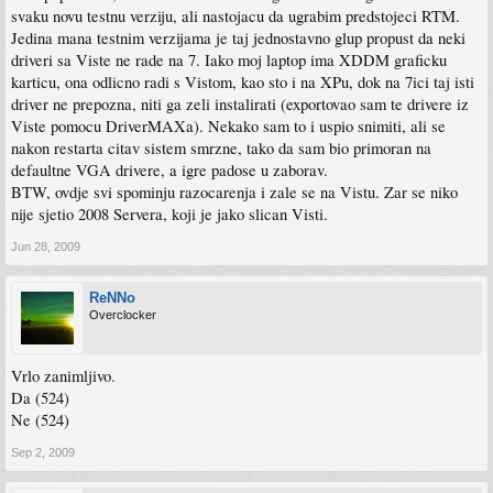
svaku novu testnu verziju, ali nastojacu da ugrabim predstojeci RTM.
Jedina mana testnim verzijama je taj jednostavno glup propust da neki
driveri sa Viste ne rade na 7. Iako moj laptop ima XDDM graficku
karticu, ona odlicno radi s Vistom, kao sto i na XPu, dok na 7ici taj isti
driver ne prepozna, niti ga zeli instalirati (exportovao sam te drivere iz
Viste pomocu DriverMAXa). Nekako sam to i uspio snimiti, ali se
nakon restarta citav sistem smrzne, tako da sam bio primoran na
defaultne VGA drivere, a igre padose u zaborav.
BTW, ovdje svi spominju razocarenja i zale se na Vistu. Zar se niko
nije sjetio 2008 Servera, koji je jako slican Visti.
Jun 28, 2009
ReNNo
Overclocker
Vrlo zanimljivo.
Da (524)
Ne (524)
Sep 2, 2009