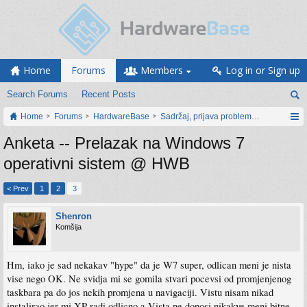
Home
Forums
Members
Log in or Sign up
Search Forums
Recent Posts
Home
Forums
HardwareBase
Sadržaj, prijava problema i prijedlozi
Anketa -- Prelazak na Windows 7
operativni sistem @ HWB
< Prev
1
2
3
Shenron
Komšija
Hm, iako je sad nekakav "hype" da je W7 super, odlican meni je nista
vise nego OK. Ne svidja mi se gomila stvari pocevsi od promjenjenog
taskbara pa do jos nekih promjena u navigaciji. Vistu nisam nikad
instalirao jer mi XP radi odlicno a Vista ne donosi nikakve meni bitne