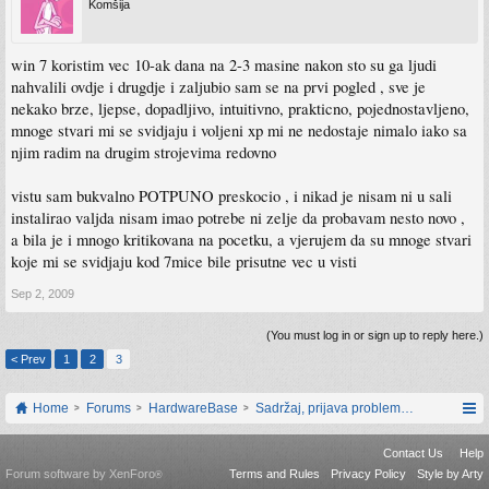
Komšija
win 7 koristim vec 10-ak dana na 2-3 masine nakon sto su ga ljudi
nahvalili ovdje i drugdje i zaljubio sam se na prvi pogled , sve je
nekako brze, ljepse, dopadljivo, intuitivno, prakticno, pojednostavljeno,
mnoge stvari mi se svidjaju i voljeni xp mi ne nedostaje nimalo iako sa
njim radim na drugim strojevima redovno
vistu sam bukvalno POTPUNO preskocio , i nikad je nisam ni u sali
instalirao valjda nisam imao potrebe ni zelje da probavam nesto novo ,
a bila je i mnogo kritikovana na pocetku, a vjerujem da su mnoge stvari
koje mi se svidjaju kod 7mice bile prisutne vec u visti
Sep 2, 2009
(You must log in or sign up to reply here.)
< Prev
1
2
3
Home
Forums
HardwareBase
Sadržaj, prijava problema i prijedlozi
Contact Us
Help
Forum software by XenForo
Terms and Rules
Privacy Policy
Style by Arty
®