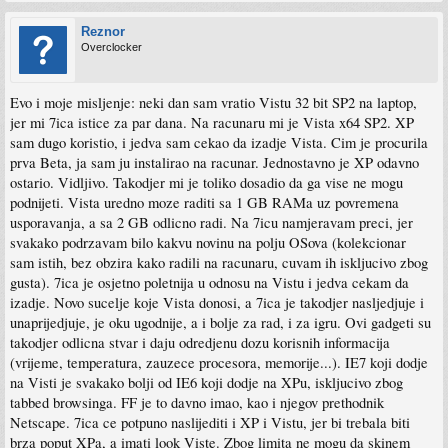
Reznor
Overclocker
Evo i moje misljenje: neki dan sam vratio Vistu 32 bit SP2 na laptop,
jer mi 7ica istice za par dana. Na racunaru mi je Vista x64 SP2. XP
sam dugo koristio, i jedva sam cekao da izadje Vista. Cim je procurila
prva Beta, ja sam ju instalirao na racunar. Jednostavno je XP odavno
ostario. Vidljivo. Takodjer mi je toliko dosadio da ga vise ne mogu
podnijeti. Vista uredno moze raditi sa 1 GB RAMa uz povremena
usporavanja, a sa 2 GB odlicno radi. Na 7icu namjeravam preci, jer
svakako podrzavam bilo kakvu novinu na polju OSova (kolekcionar
sam istih, bez obzira kako radili na racunaru, cuvam ih iskljucivo zbog
gusta). 7ica je osjetno poletnija u odnosu na Vistu i jedva cekam da
izadje. Novo sucelje koje Vista donosi, a 7ica je takodjer nasljedjuje i
unaprijedjuje, je oku ugodnije, a i bolje za rad, i za igru. Ovi gadgeti su
takodjer odlicna stvar i daju odredjenu dozu korisnih informacija
(vrijeme, temperatura, zauzece procesora, memorije...). IE7 koji dodje
na Visti je svakako bolji od IE6 koji dodje na XPu, iskljucivo zbog
tabbed browsinga. FF je to davno imao, kao i njegov prethodnik
Netscape. 7ica ce potpuno naslijediti i XP i Vistu, jer bi trebala biti
brza poput XPa, a imati look Viste. Zbog limita ne mogu da skinem