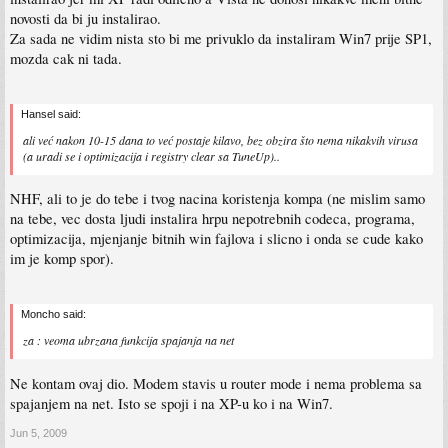
novosti da bi ju instalirao.
Za sada ne vidim nista sto bi me privuklo da instaliram Win7 prije SP1,
mozda cak ni tada.
Hansel said:
ali već nakon 10-15 dana to već postaje kilavo, bez obzira što nema nikakvih virusa
(a uradi se i optimizacija i registry clear sa TuneUp)..
NHF, ali to je do tebe i tvog nacina koristenja kompa (ne mislim samo
na tebe, vec dosta ljudi instalira hrpu nepotrebnih codeca, programa,
optimizacija, mjenjanje bitnih win fajlova i slicno i onda se cude kako
im je komp spor).
Moncho said:
za : veoma ubrzana funkcija spajanja na net
Ne kontam ovaj dio. Modem stavis u router mode i nema problema sa
spajanjem na net. Isto se spoji i na XP-u ko i na Win7.
Jun 5, 2009