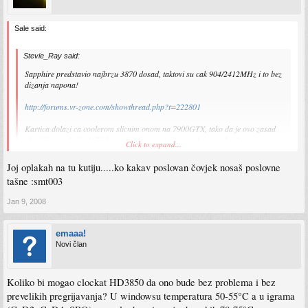
Sale said:
Stevie_Ray said:
Sapphire predstavio najbrzu 3870 dosad, taktovi su cak 904/2412MHz i to bez
dizanja napona!
http://forums.vr-zone.com/showthread.php?t=222801
Kartica dolazi ca coolerom slicnim onom na 7900GTX, tako da je ovo zasad
ubjedljivo najbolja 3870 koja postoji, a vjerojatno je brza i od referentne
Click to expand...
8800GT.
Joj oplakah na tu kutiju.....ko kakav poslovan čovjek nosaš poslovne
tašne :smt003
http://www.driverheaven.net/reviews/sap ... atomic.php
Jan 9, 2008
http://www.overclockersclub.com/reviews ... ic_hd3780/
Sapphire ATOMIC HD3870 :wink:
emaaa!
jel to sad ta ili nije ne znam......
Novi član
Koliko bi mogao clockat HD3850 da ono bude bez problema i bez
prevelikih pregrijavanja? U windowsu temperatura 50-55°C a u igrama