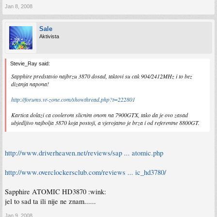
Jan 8, 2008
Sale
Aktivista
Stevie_Ray said:
Sapphire predstavio najbrzu 3870 dosad, taktovi su cak 904/2412MHz i to bez
dizanja napona!
http://forums.vr-zone.com/showthread.php?t=222801
Kartica dolazi ca coolerom slicnim onom na 7900GTX, tako da je ovo zasad
ubjedljivo najbolja 3870 koja postoji, a vjerojatno je brza i od referentne 8800GT.
http://www.driverheaven.net/reviews/sap ... atomic.php
http://www.overclockersclub.com/reviews ... ic_hd3780/
Sapphire ATOMIC HD3870 :wink:
jel to sad ta ili nije ne znam......
Jan 9, 2008