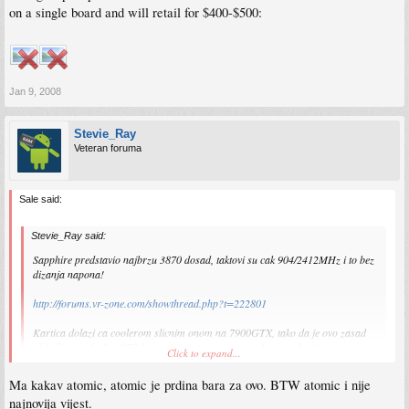
on a single board and will retail for $400-$500:
Jan 9, 2008
Stevie_Ray
Veteran foruma
Sale said:
Stevie_Ray said:
Sapphire predstavio najbrzu 3870 dosad, taktovi su cak 904/2412MHz i to bez
dizanja napona!
http://forums.vr-zone.com/showthread.php?t=222801
Kartica dolazi ca coolerom slicnim onom na 7900GTX, tako da je ovo zasad
ubjedljivo najbolja 3870 koja postoji, a vjerojatno je brza i od referentne
Click to expand...
8800GT.
Ma kakav atomic, atomic je prdina bara za ovo. BTW atomic i nije
najnovija vijest.