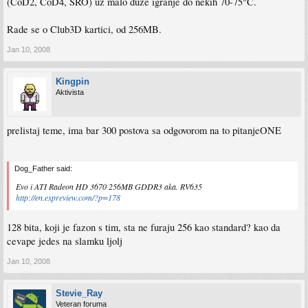
(CoD2, CoD4, SRO) uz malo duze igranje do nekih 70-75°C.
Rade se o Club3D kartici, od 256MB.
Jan 10, 2008
Kingpin
Aktivista
prelistaj teme, ima bar 300 postova sa odgovorom na to pitanjeONE
Dog_Father said:
Evo i ATI Radeon HD 3670 256MB GDDR3 aka. RV635
http://en.expreview.com/?p=178
128 bita, koji je fazon s tim, sta ne furaju 256 kao standard? kao da
cevape jedes na slamku ljolj
Jan 10, 2008
Stevie_Ray
Veteran foruma