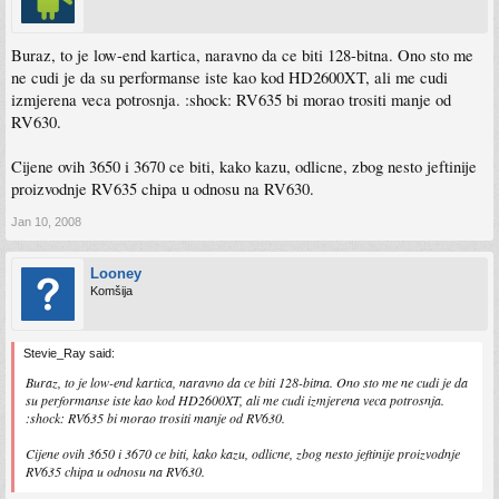
Buraz, to je low-end kartica, naravno da ce biti 128-bitna. Ono sto me
ne cudi je da su performanse iste kao kod HD2600XT, ali me cudi
izmjerena veca potrosnja. :shock: RV635 bi morao trositi manje od
RV630.
Cijene ovih 3650 i 3670 ce biti, kako kazu, odlicne, zbog nesto jeftinije
proizvodnje RV635 chipa u odnosu na RV630.
Jan 10, 2008
Looney
Komšija
Stevie_Ray said:
Buraz, to je low-end kartica, naravno da ce biti 128-bitna. Ono sto me ne cudi je da
su performanse iste kao kod HD2600XT, ali me cudi izmjerena veca potrosnja.
:shock: RV635 bi morao trositi manje od RV630.
Cijene ovih 3650 i 3670 ce biti, kako kazu, odlicne, zbog nesto jeftinije proizvodnje
RV635 chipa u odnosu na RV630.