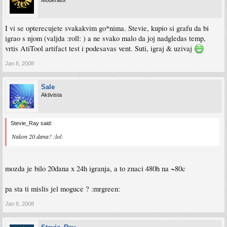
Moderator
I vi se opterecujete svakakvim go*nima. Stevie, kupio si grafu da bi
igrao s njom (valjda :roll: ) a ne svako malo da joj nadgledas temp,
vrtis AtiTool artifact test i podesavas vent. Suti, igraj & uzivaj
Jan 8, 2008
Sale
Aktivista
Stevie_Ray said:
Nakon 20 dana? :lol:
mozda je bilo 20dana x 24h igranja, a to znaci 480h na ~80c
pa sta ti mislis jel moguce ? :mrgreen:
Jan 8, 2008