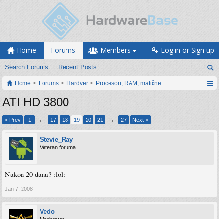
Home
Forums
Members
Log in or Sign up
Search Forums
Recent Posts
Home
Forums
Hardver
Procesori, RAM, matične ploče i grafičke karti
ATI HD 3800
< Prev
1
←
17
18
19
20
21
→
27
Next >
Stevie_Ray
Veteran foruma
Nakon 20 dana? :lol:
Jan 7, 2008
Vedo