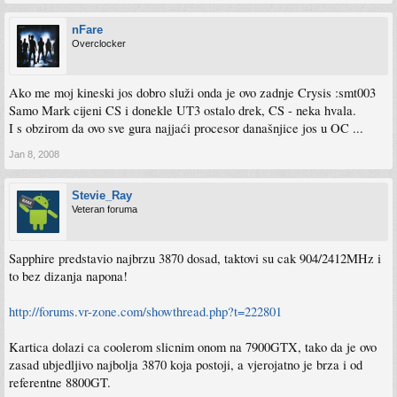
nFare
Overclocker
Ako me moj kineski jos dobro služi onda je ovo zadnje Crysis :smt003
Samo Mark cijeni CS i donekle UT3 ostalo drek, CS - neka hvala.
I s obzirom da ovo sve gura najjaći procesor današnjice jos u OC ...
Jan 8, 2008
Stevie_Ray
Veteran foruma
Sapphire predstavio najbrzu 3870 dosad, taktovi su cak 904/2412MHz i
to bez dizanja napona!
http://forums.vr-zone.com/showthread.php?t=222801
Kartica dolazi ca coolerom slicnim onom na 7900GTX, tako da je ovo
zasad ubjedljivo najbolja 3870 koja postoji, a vjerojatno je brza i od
referentne 8800GT.