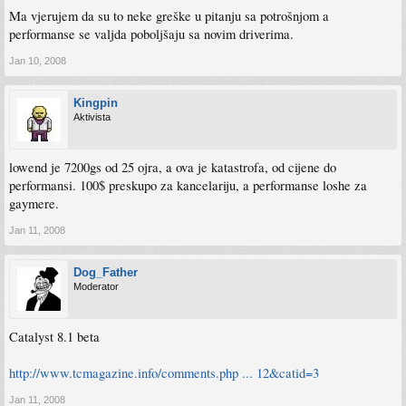
Ma vjerujem da su to neke greške u pitanju sa potrošnjom a
performanse se valjda poboljšaju sa novim driverima.
Jan 10, 2008
Kingpin
Aktivista
lowend je 7200gs od 25 ojra, a ova je katastrofa, od cijene do
performansi. 100$ preskupo za kancelariju, a performanse loshe za
gaymere.
Jan 11, 2008
Dog_Father
Moderator
Catalyst 8.1 beta
http://www.tcmagazine.info/comments.php ... 12&catid=3
Jan 11, 2008