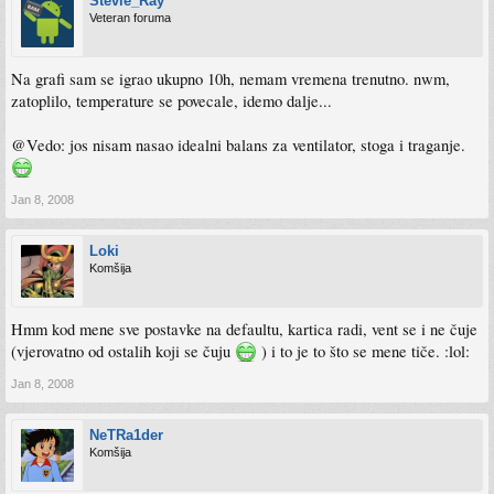
Stevie_Ray
Veteran foruma
Na grafi sam se igrao ukupno 10h, nemam vremena trenutno. nwm,
zatoplilo, temperature se povecale, idemo dalje...
@Vedo: jos nisam nasao idealni balans za ventilator, stoga i traganje.
Jan 8, 2008
Loki
Komšija
Hmm kod mene sve postavke na defaultu, kartica radi, vent se i ne čuje
(vjerovatno od ostalih koji se čuju
) i to je to što se mene tiče. :lol:
Jan 8, 2008
NeTRa1der
Komšija