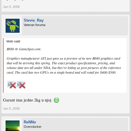
http://www.driverheaven.net/reviews/sap ... atomic.php
Jan 9, 2008
http://www.overclockersclub.com/reviews ... ic_hd3780/
Sapphire ATOMIC HD3870 :wink:
Stevie_Ray
jel to sad ta ili nije ne znam......
Veteran foruma
Vedo said:
R680 @ GameSpot.com:
Graphics manufacturer ATI just gave us a preview of its new R680 graphics card
that will be arriving this spring. The exact product specifications, pricing, and
release date are all under NDA, but they're letting us post pictures of the reference
card. The card has two GPUs on a single board and will retail for $400-$500:
Garant ima jedno 2kg u njoj.
Jan 9, 2008
ReNNo
Overclocker