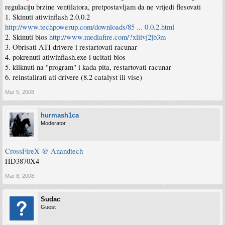
regulaciju brzine ventilatora, pretpostavljam da ne vrijedi flesovati
1. Skinuti atiwinflash 2.0.0.2
http://www.techpowerup.com/downloads/85 ... 0.0.2.html
2. Skinuti bios
http://www.mediafire.com/?xliivj2jb3m
3. Obrisati ATI drivere i restartovati racunar
4. pokrenuti atiwinflash.exe i ucitati bios
5. kliknuti na "program" i kada pita, restartovati racunar
6. reinstalirati ati drivere (8.2 catalyst ili vise)
Mar 5, 2008
hurmash1ca
Moderator
CrossFireX @ Anandtech
HD3870X4
Mar 8, 2008
Sudac
Guest