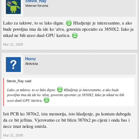
Stevie_Ray
Veteran foruma
Lako za taktove, to se lako digne.
Hladjenje je interesantno, a ako
bude povoljna ima da ide ko 'alva, govorim opcenito za 3850X2. Iako ja
nikad ne bih uzeo dual-GPU karticu.
Mar 31, 2008
Heinz
Aktivista
Stevie_Ray said:
Lako za taktove, to se lako digne.
Hladjenje je interesantno, a ako bude
povoljna ima da ide ko 'alva, govorim opcenito za 3850X2. Iako ja nikad ne bih
uzeo dual-GPU karticu.
Isti PCB ko 3870x2, ista memorija, isto hladjenje, pa kontam dabogda
da ce bit jeftina. Vjerovatno ce bit blizu 3870x2 po cijeni i onda bas i
nece imat nekog smisla.
Mar 31, 2008