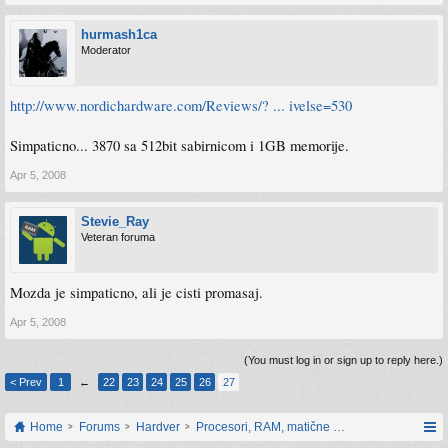
hurmash1ca
Moderator
http://www.nordichardware.com/Reviews/? ... ivelse=530
Simpaticno... 3870 sa 512bit sabirnicom i 1GB memorije.
Apr 5, 2008
Stevie_Ray
Veteran foruma
Mozda je simpaticno, ali je cisti promasaj.
Apr 5, 2008
(You must log in or sign up to reply here.)
< Prev
1
←
22
23
24
25
26
27
Home
Forums
Hardver
Procesori, RAM, matične ploče i grafičke karti