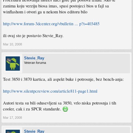
zanima koju verziju biosa imas, spasi postojeci bios u fajl sa
winflashom i otvori ga u nekom bios editoru bilo
http://www.forum-3dcenter.org/vbulletin ... p?t=403485
ili ovaj sto je postavio Stevie_Ray.
Mar 10, 2008
Stevie_Ray
Veteran foruma
Test 3850 i 3870 kartica, ali aspekt buke i potrosnje, bez bench-anja:
http://www.silentpcreview.com/article811-page1.html
Autori testa su bili odusevljeni sa 3850, vrlo niska potrosnja i tih
cooler, cak i za SPCR standarde.
Mar 17, 2008
Stevie_Ray