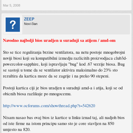
Mar 5, 2008
ZEEP
Novi član
Navodno najbolji bios uradjen u suradnji sa atijem / amd-om
Sto se tice reguliranja brzine ventilatora, na netu postoje mnogobrojni
noviji biosi koji su kompatibilni izmedju razlicitih proizvodjaca club3d-
powercolor-sapphire, koji ispravljaju "bug" kod .67 verzije biosa. Bug
se sastoji u tome da se ventilator aktivira maksimalno do 23% sto
rezultira da kartica moze da se zagrije i na preko 90 stepeni.
Postoji kartica ciji je bios uradjen u suradnji amd-a i atija, koji se od
obicnih biosa razlikuje po mnogocemu.
http://www.ocforums.com/showthread.php?t=542620
Nisam nasao bas ovaj bios iz kartice u linku iznad taj, ali nadjoh bios
od iste firme na istom principu samo sto je core stavljen na 850
umjesto na 820.