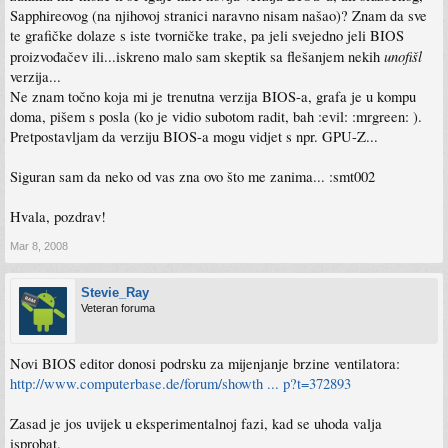
Sapphireovog (na njihovoj stranici naravno nisam našao)? Znam da sve
te grafičke dolaze s iste tvorničke trake, pa jeli svejedno jeli BIOS
unofišl
proizvođačev ili...iskreno malo sam skeptik sa flešanjem nekih
verzija...
Ne znam točno koja mi je trenutna verzija BIOS-a, grafa je u kompu
doma, pišem s posla (ko je vidio subotom radit, bah :evil: :mrgreen: ).
Pretpostavljam da verziju BIOS-a mogu vidjet s npr. GPU-Z...
Siguran sam da neko od vas zna ovo što me zanima... :smt002
Hvala, pozdrav!
Mar 8, 2008
Stevie_Ray
Veteran foruma
Novi BIOS editor donosi podrsku za mijenjanje brzine ventilatora:
http://www.computerbase.de/forum/showth ... p?t=372893
Zasad je jos uvijek u eksperimentalnoj fazi, kad se uhoda valja
isprobat.