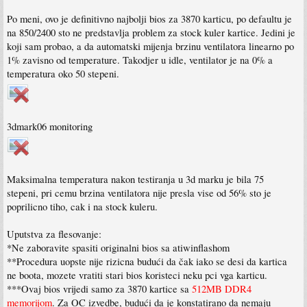
Po meni, ovo je definitivno najbolji bios za 3870 karticu, po defaultu je
na 850/2400 sto ne predstavlja problem za stock kuler kartice. Jedini je
koji sam probao, a da automatski mijenja brzinu ventilatora linearno po
1% zavisno od temperature. Takodjer u idle, ventilator je na 0% a
temperatura oko 50 stepeni.
3dmark06 monitoring
Maksimalna temperatura nakon testiranja u 3d marku je bila 75
stepeni, pri cemu brzina ventilatora nije presla vise od 56% sto je
poprilicno tiho, cak i na stock kuleru.
Uputstva za flesovanje:
*Ne zaboravite spasiti originalni bios sa atiwinflashom
**Procedura uopste nije rizicna budući da čak iako se desi da kartica
ne boota, mozete vratiti stari bios koristeci neku pci vga karticu.
***Ovaj bios vrijedi samo za 3870 kartice sa
512MB DDR4
memorijom
. Za OC izvedbe, budući da je konstatirano da nemaju