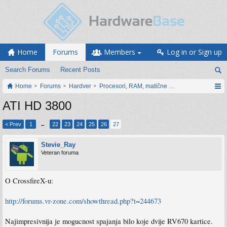
Home
Forums
Members
Log in or Sign up
Search Forums
Recent Posts
Home
Forums
Hardver
Procesori, RAM, matične ploče i grafičke karti
ATI HD 3800
< Prev
1
←
22
23
24
25
26
27
Stevie_Ray
Veteran foruma
O CrossfireX-u:
http://forums.vr-zone.com/showthread.php?t=244673
Najimpresivnija je mogucnost spajanja bilo koje dvije RV670 kartice.