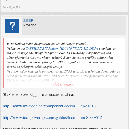
Mar 8, 2008
ZEEP
Novi član
Mene zanima jedna druga stvar pa ako mi možete pomoći...
Naime, imam
SAPPHIRE ATI Radeon HD3870 FR 512 MB DDR4
i zanima me
može li se igdje naći novija verzija BIOS-a, ali službenog, Sapphireovog (na
njihovoj stranici naravno nisam našao)? Znam da sve te grafičke dolaze s iste
tvorničke trake, pa jeli svejedno jeli BIOS proizvođačev ili...iskreno malo sam
skeptik sa flešanjem nekih
unofišl
verzija...
Ne znam točno koja mi je trenutna verzija BIOS-a, grafa je u kompu doma, pišem s
posla (ko je vidio subotom radit, bah :evil: :mrgreen: ). Pretpostavljam da verziju
BIOS-a mogu vidjet s npr. GPU-Z...
Click to expand...
Siguran sam da neko od vas zna ovo što me zanima... :smt002
Sluzbene biose sapphire-a mozes naci na:
Hvala, pozdrav!
http://www.mvktech.net/component/option ... er/cat,13/
http://www.techpowerup.com/vgabios/inde ... emSize=512
Proceduru flesovanja mozes naci gore par postova iznad. Ako te