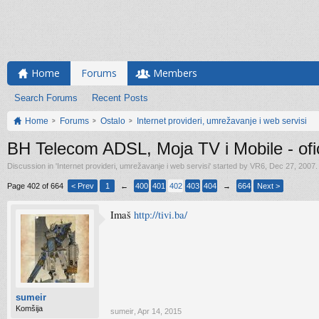
Home
Forums
Members
Search Forums
Recent Posts
Home
Forums
Ostalo
Internet provideri, umrežavanje i web servisi
BH Telecom ADSL, Moja TV i Mobile - ofici
Discussion in '
Internet provideri, umrežavanje i web servisi
' started by
VR6
,
Dec 27, 2007
.
Page 402 of 664
< Prev
1
←
400
401
402
403
404
→
664
Next >
Imaš
http://tivi.ba/
sumeir
Komšija
sumeir
,
Apr 14, 2015