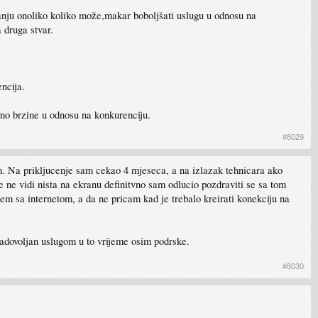
anju onoliko koliko može,makar boboljšati uslugu u odnosu na
 druga stvar.
ncija.
amo brzine u odnosu na konkurenciju.
#8029
. Na prikljucenje sam cekao 4 mjeseca, a na izlazak tehnicara ako
 ne vidi nista na ekranu definitvno sam odlucio pozdraviti se sa tom
lem sa internetom, a da ne pricam kad je trebalo kreirati konekciju na
 zadovoljan uslugom u to vrijeme osim podrske.
#8030