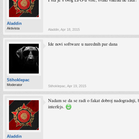
Aladdin
Aktivista
Aladdin
,
Apr 18, 2015
Ide novi software u narednih par dana
Stihoklepac
Moderator
Stihoklepac
,
Apr 19, 2015
Nadam se da se radi o fakat dobroj nadogradnji, bi
interfejs.
Aladdin