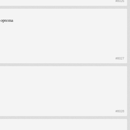
#8026
e oprema
#8027
#8028