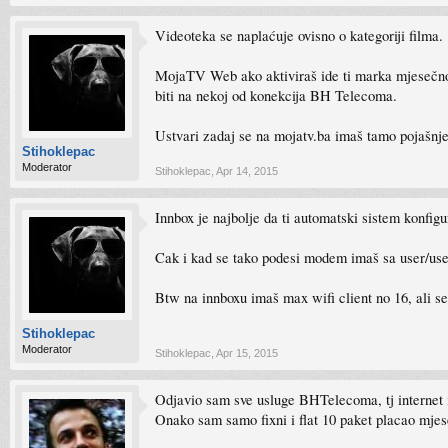
Videoteka se naplaćuje ovisno o kategoriji filma.
MojaTV Web ako aktiviraš ide ti marka mjesečno, 
biti na nekoj od konekcija BH Telecoma.
Ustvari zadaj se na mojatv.ba imaš tamo pojašnj
Stihoklepac
Moderator
Stihoklepac
,
Apr 14, 2015
Innbox je najbolje da ti automatski sistem konfi
Cak i kad se tako podesi modem imaš sa user/user
Btw na innboxu imaš max wifi client no 16, ali se
Stihoklepac
Moderator
Stihoklepac
,
Apr 15, 2015
Odjavio sam sve usluge BHTelecoma, tj internet i 
Onako sam samo fixni i flat 10 paket placao m