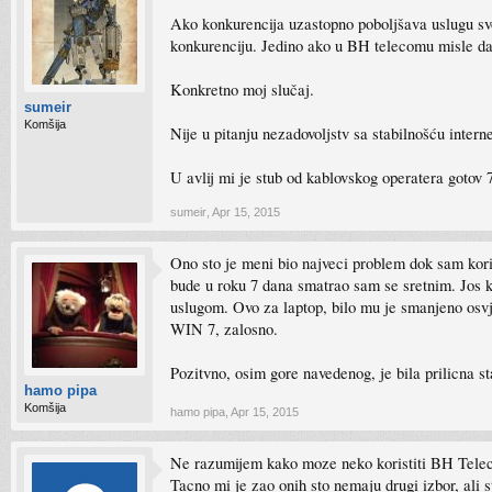
Ako konkurencija uzastopno poboljšava uslugu svo
konkurenciju. Jedino ako u BH telecomu misle da n
Konkretno moj slučaj.
sumeir
Komšija
Nije u pitanju nezadovoljstv sa stabilnošću intern
U avlij mi je stub od kablovskog operatera gotov
sumeir
,
Apr 15, 2015
Ono sto je meni bio najveci problem dok sam kor
bude u roku 7 dana smatrao sam se sretnim. Jos ka
uslugom. Ovo za laptop, bilo mu je smanjeno osvjet
WIN 7, zalosno.
Pozitvno, osim gore navedenog, je bila prilicna s
hamo pipa
Komšija
hamo pipa
,
Apr 15, 2015
Ne razumijem kako moze neko koristiti BH Telec
Tacno mi je zao onih sto nemaju drugi izbor, ali st