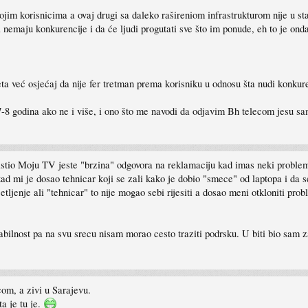
jim korisnicima a ovaj drugi sa daleko rašireniom infrastrukturom nije u st
emaju konkurencije i da će ljudi progutati sve što im ponude, eh to je onda
eta već osjećaj da nije fer tretman prema korisniku u odnosu šta nudi konkure
 7-8 godina ako ne i više, i ono što me navodi da odjavim Bh telecom jesu s
istio Moju TV jeste "brzina" odgovora na reklamaciju kad imas neki problem
d mi je dosao tehnicar koji se zali kako je dobio "smece" od laptopa i da se
ljenje ali "tehnicar" to nije mogao sebi rijesiti a dosao meni otkloniti prob
tabilnost pa na svu srecu nisam morao cesto traziti podrsku. U biti bio sam
om, a zivi u Sarajevu.
a je tu je.