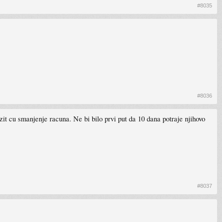
#8035
#8036
zit cu smanjenje racuna. Ne bi bilo prvi put da 10 dana potraje njihovo
#8037