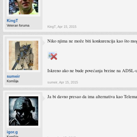
KingT
Veteran foruma
KingT
,
Apr 15, 2015
Niko njima ne može biti konkurencija kao što mog
Iskreno ako ne bude povećanja brzine na ADSL-u 
sumeir
Komšija
sumeir
,
Apr 15, 2015
Ja bi davno presao da ima alternativa kao Telem
igor.g
Komšija