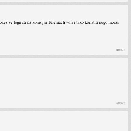
eš se logirati na komšijin Telemach wifi i tako koristiti nego moraš
#8022
#8023