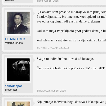
igor.g
,
Apr 15, 2015
i ja otkako sam preselio u Sarajevo sam priklju
I zadovoljan sam, brz internet, veci upload za raz
sve od prvog dana radi ekstra, da ne ureknem
kad sam moja tv prikljucio prvu godinu dana je bi
EL NINO CFC
kod telemacha najvise mi se svidja kako su kanali
Veteran foruma
EL NINO CFC
,
Apr 15, 2015
Sve je to individualno, i ovisi od lokacije.
Čuo sam i dobrih i loših priča i za TM i za BHT 
Stihoklepac
Moderator
Stihoklepac
,
Apr 15, 2015
Nije pitanje individualnog iskustva i lokacije već