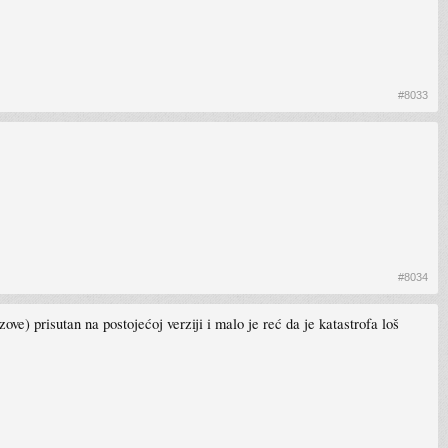
#8033
#8034
ve) prisutan na postojećoj verziji i malo je reć da je katastrofa loš