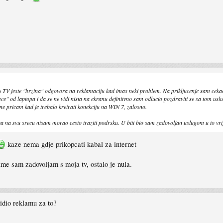
u TV jeste "brzina" odgovora na reklamaciju kad imas neki problem. Na prikljucenje sam ceka
ece" od laptopa i da se ne vidi nista na ekranu definitvno sam odlucio pozdraviti se sa tom usl
 ne pricam kad je trebalo kreirati konekciju na WIN 7, zalosno.
 pa na svu srecu nisam morao cesto traziti podrsku. U biti bio sam zadovoljan uslugom u to vr
kaze nema gdje prikopcati kabal za internet
 cime sam zadovoljam s moja tv, ostalo je nula.
idio reklamu za to?