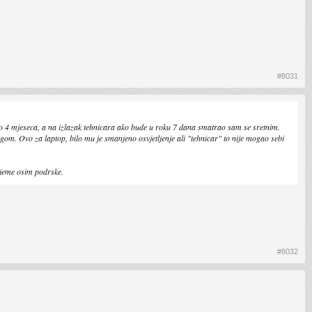
#8031
o 4 mjeseca, a na izlazak tehnicara ako bude u roku 7 dana smatrao sam se sretnim.
ugom. Ovo za laptop, bilo mu je smanjeno osvjetljenje ali "tehnicar" to nije mogao sebi
ijeme osim podrske.
#8032