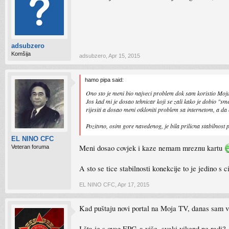
adsubzero
Komšija
adsubzero
,
Apr 15, 2015
hamo pipa said:
Ono sto je meni bio najveci problem dok sam koristio Moj
Jos kad mi je dosao tehnicar koji se zali kako je dobio "sm
rijesiti a dosao meni otkloniti problem sa internetom, a da
Pozitvno, osim gore navedenog, je bila prilicna stabilnost
EL NINO CFC
Meni dosao covjek i kaze nemam mreznu kartu
Veteran foruma
A sto se tice stabilnosti konekcije to je jedino s
EL NINO CFC
,
Apr 17, 2015
Kad puštaju novi portal na Moja TV, danas sam v
I šta je s ovog EPG-a više, svaki vikend ne radi?