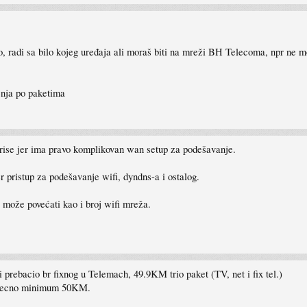
radi sa bilo kojeg uređaja ali moraš biti na mreži BH Telecoma, npr ne mož
enja po paketima
gurise jer ima pravo komplikovan wan setup za podešavanje.
 pristup za podešavanje wifi, dyndns-a i ostalog.
 može povećati kao i broj wifi mreža.
prebacio br fixnog u Telemach, 49.9KM trio paket (TV, net i fix tel.)
jesecno minimum 50KM.