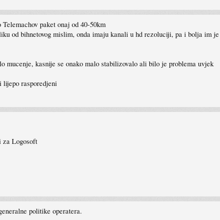
cio Telemachov paket onaj od 40-50km
liku od bihnetovog mislim, onda imaju kanali u hd rezoluciji, pa i bolja im j
lo mucenje, kasnije se onako malo stabilizovalo ali bilo je problema uvjek
 lijepo rasporedjeni
i za Logosoft
 generalne politike operatera.