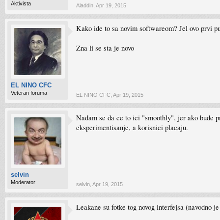
Aktivista
Aladdin
,
Apr 19, 2015
Kako ide to sa novim softwareom? Jel ovo prvi p
Zna li se sta je novo
EL NINO CFC
Veteran foruma
EL NINO CFC
,
Apr 19, 2015
Nadam se da ce to ici "smoothly", jer ako bude pr
eksperimentisanje, a korisnici placaju.
selvin
Moderator
selvin
,
Apr 19, 2015
Leakane su fotke tog novog interfejsa (navodno je