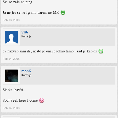
Svi se zale na ping.
Ja ne jer se ne igram, barem ne MP.
Feb 13, 2008
VR6
Komšija
ev nazvao sam ih , nesto je onaj cackao tamo i sad je kao ok
Feb 14, 2008
monK
Komšija
Slatka, hav'ri...
Soul Seek here I come
Feb 14, 2008