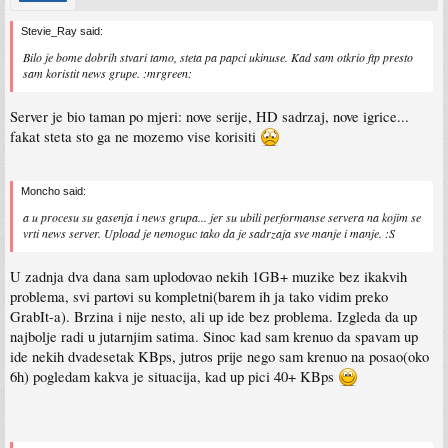
Stevie_Ray said:
Bilo je bome dobrih stvari tamo, steta pa papci ukinuse. Kad sam otkrio ftp presto
sam koristit news grupe. :mrgreen:
Server je bio taman po mjeri: nove serije, HD sadrzaj, nove igrice...
fakat steta sto ga ne mozemo vise korisiti
Moncho said:
a u procesu su gasenja i news grupa... jer su ubili performanse servera na kojim se
vrti news server. Upload je nemoguc tako da je sadrzaja sve manje i manje. :S
U zadnja dva dana sam uplodovao nekih 1GB+ muzike bez ikakvih
problema, svi partovi su kompletni(barem ih ja tako vidim preko
GrabIt-a). Brzina i nije nesto, ali up ide bez problema. Izgleda da up
najbolje radi u jutarnjim satima. Sinoc kad sam krenuo da spavam up
ide nekih dvadesetak KBps, jutros prije nego sam krenuo na posao(oko
6h) pogledam kakva je situacija, kad up pici 40+ KBps