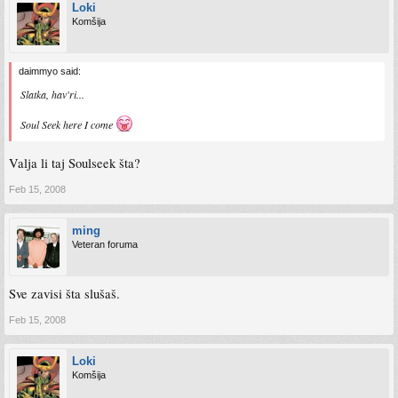
Loki
Komšija
daimmyo said:
Slatka, hav'ri...
Soul Seek here I come
Valja li taj Soulseek šta?
Feb 15, 2008
ming
Veteran foruma
Sve zavisi šta slušaš.
Feb 15, 2008
Loki
Komšija