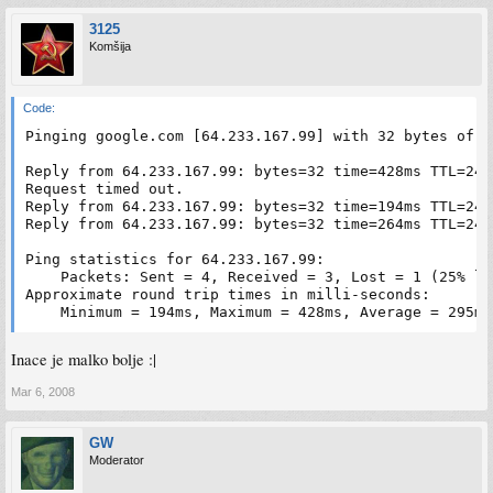
3125
Komšija
Code:
Pinging google.com [64.233.167.99] with 32 bytes of da
Reply from 64.233.167.99: bytes=32 time=428ms TTL=240

Request timed out.

Reply from 64.233.167.99: bytes=32 time=194ms TTL=240

Reply from 64.233.167.99: bytes=32 time=264ms TTL=240

Ping statistics for 64.233.167.99:

    Packets: Sent = 4, Received = 3, Lost = 1 (25% los
Approximate round trip times in milli-seconds:

    Minimum = 194ms, Maximum = 428ms, Average = 295ms
Inace je malko bolje :|
Mar 6, 2008
GW
Moderator