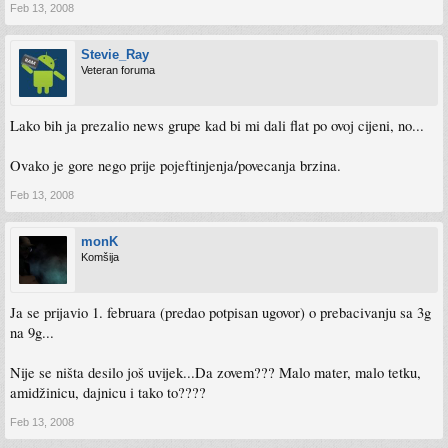
Feb 13, 2008
Stevie_Ray
Veteran foruma
Lako bih ja prezalio news grupe kad bi mi dali flat po ovoj cijeni, no...
Ovako je gore nego prije pojeftinjenja/povecanja brzina.
Feb 13, 2008
monK
Komšija
Ja se prijavio 1. februara (predao potpisan ugovor) o prebacivanju sa 3g
na 9g...
Nije se ništa desilo još uvijek...Da zovem??? Malo mater, malo tetku,
amidžinicu, dajnicu i tako to????
Feb 13, 2008