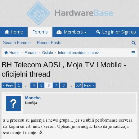
Home
Forums
Members
Log in or Sign up
Search Forums
Recent Posts
Home
Forums
Ostalo
Internet provideri, umrežavanje i web servisi
BH Telecom ADSL, Moja TV i Mobile -
oficijelni thread
< Prev
1
←
4
5
6
7
8
→
664
Next >
Moncho
Komšija
a u procesu su gasenja i news grupa... jer su ubili performanse servera
na kojim se vrti news server. Upload je nemoguc tako da je sadrzaja
sve manje i manje. :S