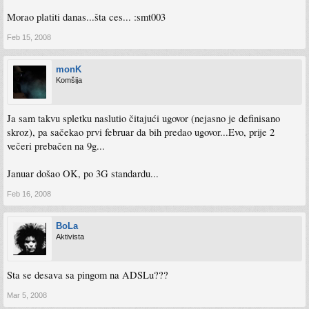
Morao platiti danas...šta ces... :smt003
Feb 15, 2008
monK
Komšija
Ja sam takvu spletku naslutio čitajući ugovor (nejasno je definisano
skroz), pa sačekao prvi februar da bih predao ugovor...Evo, prije 2
večeri prebačen na 9g...
Januar došao OK, po 3G standardu...
Feb 16, 2008
BoLa
Aktivista
Sta se desava sa pingom na ADSLu???
Mar 5, 2008