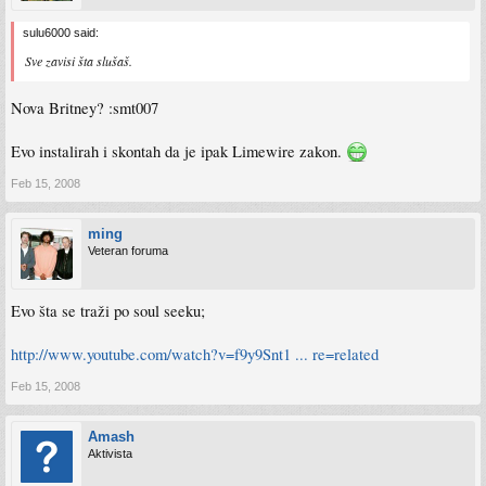
sulu6000 said:
Sve zavisi šta slušaš.
Nova Britney? :smt007
Evo instalirah i skontah da je ipak Limewire zakon.
Feb 15, 2008
ming
Veteran foruma
Evo šta se traži po soul seeku;
http://www.youtube.com/watch?v=f9y9Snt1 ... re=related
Feb 15, 2008
Amash
Aktivista