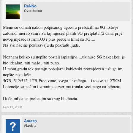
ReNNo
Overclocker
Mene su odmah nakon potpisanog ugovora prebacili na 9G...što je
žalosno, morao sam i za taj mjesec platiti 9G pretplatu (2 dana prije
novog mjeseca) :smt003 i plus pređeni limit sa 3G....
Na sve načine pokušavaju da pokradu ljude.
Neznam koliko su uopšte postali isplatljivi....ukinuše 5G paket koji je
bio idealan, niti malo , niti puno.
U mom gradu tek postaju popularni kablovski provajderi a usluge im
uopšte nisu loše.
5GB, 512/512, 1TB Free zone, svega i svačega... i to sve za 27KM.
Latencije sa našim i stranim serverima trunku veci nego na bihnetu.
Dođe mi da se prebacim sa ovog bitchneta.
Feb 13, 2008
Amash
Aktivista