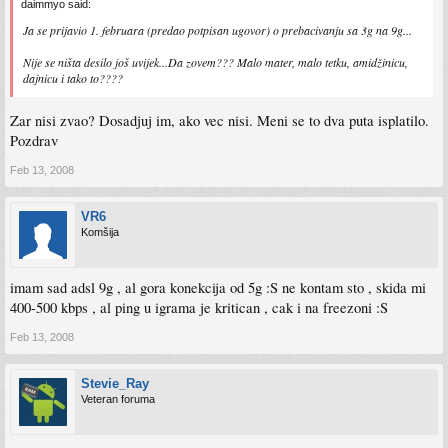
daimmyo said:
Ja se prijavio 1. februara (predao potpisan ugovor) o prebacivanju sa 3g na 9g...
Nije se ništa desilo još uvijek...Da zovem??? Malo mater, malo tetku, amidžinicu,
dajnicu i tako to????
Zar nisi zvao? Dosadjuj im, ako vec nisi. Meni se to dva puta isplatilo.
Pozdrav
Feb 13, 2008
VR6
Komšija
imam sad adsl 9g , al gora konekcija od 5g :S ne kontam sto , skida mi
400-500 kbps , al ping u igrama je kritican , cak i na freezoni :S
Feb 13, 2008
Stevie_Ray
Veteran foruma