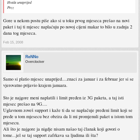
Hvala unaprijed
Pozz
Gore u nekom postu piše ako si u toku prvog mjeseca prešao na novi
paket i taj ti mjesec naplaćuju po novoj cijeni makar to bilo u zadnja 2
dana tog mjeseca.
Feb 15, 2008
ReNNo
Overclocker
Samo si platio mjesec unaprijed....znaci za januar i za februar jer si se
vjerovatno prijavio krajem januara.
Sto je najgore meni naplatili i limit pređen iz 3G paketa, a taj isti
mjesec prešao na 9G....
Uglavnom zoveš support i kaže ti da se naplačuje pređeni limit koji se
pređe u tom mjesecu bez obzira da li mi promjenuli paket u istom tom
mjesecu.
Ali što je najgore ja nigdje nisam našao taj članak koji govori o
tome...jel se taj support zafrkava sa ljudima ili šta?