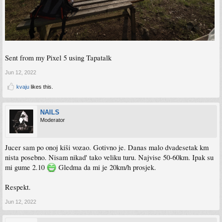
Sent from my Pixel 5 using Tapatalk
Jun 12, 2022
kvaju
likes this.
NAILS
Moderator
Jucer sam po onoj kiši vozao. Gotivno je. Danas malo dvadesetak km
nista posebno. Nisam nikad' tako veliku turu. Najvise 50-60km. Ipak su
mi gume 2.10
Gledma da mi je 20km/h prosjek.
Respekt.
Jun 12, 2022