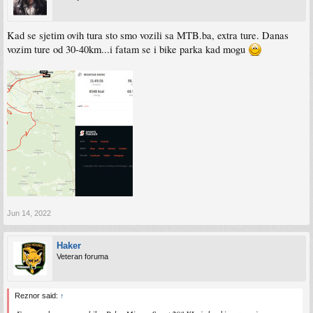
Kad se sjetim ovih tura sto smo vozili sa MTB.ba, extra ture. Danas
vozim ture od 30-40km...i fatam se i bike parka kad mogu
Jun 14, 2022
Haker
Veteran foruma
Reznor said:
↑