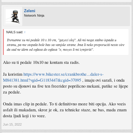
Zeleni
Network Ninja
NAILS said:
↑
Trenutnne su mi pedale 10 x 10 cm, "gazeci sloj". Ali mi noga stalno ispada u
stranu, pa me stopala bole bas sa vanjske strane. Ima li neko preporuciti nesto sire
da sad ne idem od oglasa do oglasa "e, mozes li mi izmjeriti".
Ako su ti pedale 10x10 ne kontam sta radis.
Ja koristim
https://www.bikester.se/crankbrothe...daler-s-
M841381.html?vgid=G1183447&cgid=37095
, imaju ovi sarafi, i onda
posto su djonovi na five ten freerider poprilicno mekani, patike se lijepe
za pedale.
Onda imas clip in pedale. To ti definitivno moze biti opcija. Ako vozis
asfalt ili makadam, skroz je ok, za tehnicke staze, ne bas, mada znam
dosta ljudi koji i to voze.
Jun 15, 2022