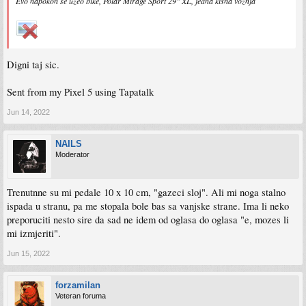
Evo napokon se uzeo bike, Polar Mirage Sport 29" XL, jedna kisna voznja
Digni taj sic.
Sent from my Pixel 5 using Tapatalk
Jun 14, 2022
NAILS
Moderator
Trenutnne su mi pedale 10 x 10 cm, "gazeci sloj". Ali mi noga stalno
ispada u stranu, pa me stopala bole bas sa vanjske strane. Ima li neko
preporuciti nesto sire da sad ne idem od oglasa do oglasa "e, mozes li
mi izmjeriti".
Jun 15, 2022
forzamilan
Veteran foruma