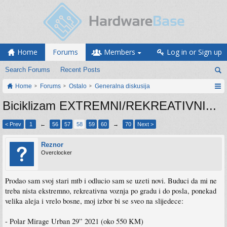
Home
Forums
Members
Log in or Sign up
Search Forums
Recent Posts
Home
Forums
Ostalo
Generalna diskusija
Biciklizam EXTREMNI/REKREATIVNI...
< Prev
1
←
56
57
58
59
60
→
70
Next >
Reznor
Overclocker
Prodao sam svoj stari mtb i odlucio sam se uzeti novi. Buduci da mi ne
treba nista ekstremno, rekreativna voznja po gradu i do posla, ponekad
velika aleja i vrelo bosne, moj izbor bi se sveo na slijedece:
- Polar Mirage Urban 29” 2021 (oko 550 KM)