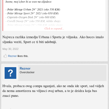
bosne, moj izbor bi se sveo na slijedece:
- Polar Mirage Urban 29” 2021 (oko 550 KM)
- Polar Mirage Sport 29” 2021 (oko 650 KM)
- Capriolo Oxygen Disk 29” (oko 600 KM)
- Corelli Snoop 29” (oko 550 KM, mbike shop)
- Polar Mirage Comp 29” (700 KM, mbike shop)
Click to expand...
Moje pitanje bi bilo sta od navedenih, prva dva su me zainteresovala, jer ima neka
Najveca razlika izmedju Urbana i Sporta je viljuska. Ako hoces imalo
akcija na olx, pa me zanima da li ima neka razlika osim u cijeni izmedju prva dva,
navodno ojacan ram za offroad voznju?
sljunka voziti, Sport ce ti biti udobniji.
Morao sam se odluciti na ovaj korak da se sto vise krecem i poboljsam zdravstveno
stanje, a sad je idealno vrijeme za voznju.
May 30, 2022
Reznor
likes this.
Sent from my iPhone using Tapatalk
Reznor
Overclocker
Hvala, probacu ovog compa uganjati, ako ne onda ide sport, sad vidjeh
da nema amortizera na viljusci ovaj urban, a to je dzidza koja bas
znaci puno.