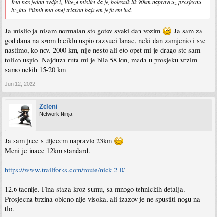
Ima nas jedan ovdje iz Viteza mislim da je, bolesnik lik 90km napravi uz prosjecnu
brzinu 36kmh ima onaj triatlon bajk em je fit em lud.
Ja mislio ja nisam normalan sto gotov svaki dan vozim
Ja sam za
god dana na svom biciklu uspio razvuci lanac, neki dan zamjenio i sve
nastimo, ko nov. 2000 km, nije nesto ali eto opet mi je drago sto sam
toliko uspio. Najduza ruta mi je bila 58 km, mada u prosjeku vozim
samo nekih 15-20 km
Jun 12, 2022
Zeleni
Network Ninja
Ja sam juce s dijecom napravio 23km
Meni je inace 12km standard.
https://www.trailforks.com/route/nick-2-0/
12.6 tacnije. Fina staza kroz sumu, sa mnogo tehnickih detalja.
Prosjecna brzina obicno nije visoka, ali izazov je ne spustiti nogu na
tlo.