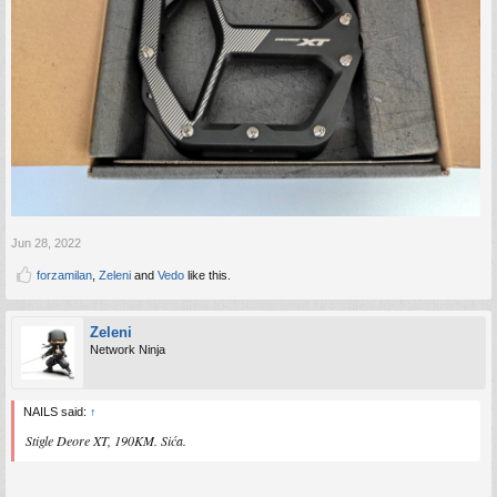
Jun 28, 2022
forzamilan
,
Zeleni
and
Vedo
like this.
Zeleni
Network Ninja
NAILS said:
↑
Stigle Deore XT, 190KM. Sića.