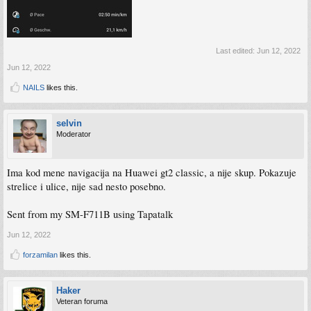
Last edited:
Jun 12, 2022
Jun 12, 2022
NAILS
likes this.
selvin
Moderator
Ima kod mene navigacija na Huawei gt2 classic, a nije skup. Pokazuje
strelice i ulice, nije sad nesto posebno.
Sent from my SM-F711B using Tapatalk
Jun 12, 2022
forzamilan
likes this.
Haker
Veteran foruma