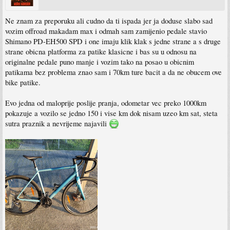
Ne znam za preporuku ali cudno da ti ispada jer ja doduse slabo sad
vozim offroad makadam max i odmah sam zamijenio pedale stavio
Shimano PD-EH500 SPD i one imaju klik klak s jedne strane a s druge
strane obicna platforma za patike klasicne i bas su u odnosu na
originalne pedale puno manje i vozim tako na posao u obicnim
patikama bez problema znao sam i 70km ture bacit a da ne obucem ove
bike patike.
Evo jedna od maloprije poslije pranja, odometar vec preko 1000km
pokazuje a vozilo se jedno 150 i vise km dok nisam uzeo km sat, steta
sutra praznik a nevrijeme najavili