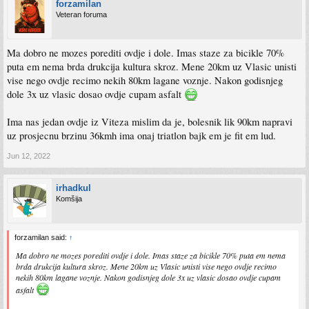
forzamilan
Veteran foruma
Ma dobro ne mozes porediti ovdje i dole. Imas staze za bicikle 70%
puta em nema brda drukcija kultura skroz. Mene 20km uz Vlasic unisti
vise nego ovdje recimo nekih 80km lagane voznje. Nakon godisnjeg
dole 3x uz vlasic dosao ovdje cupam asfalt
Ima nas jedan ovdje iz Viteza mislim da je, bolesnik lik 90km napravi
uz prosjecnu brzinu 36kmh ima onaj triatlon bajk em je fit em lud.
Jun 12, 2022
irhadkul
Komšija
forzamilan said:
↑
Ma dobro ne mozes porediti ovdje i dole. Imas staze za bicikle 70% puta em nema
brda drukcija kultura skroz. Mene 20km uz Vlasic unisti vise nego ovdje recimo
nekih 80km lagane voznje. Nakon godisnjeg dole 3x uz vlasic dosao ovdje cupam
asfalt