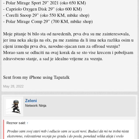
- Polar Mirage Sport 29” 2021 (oko 650 KM)
- Capriolo Oxygen Disk 29” (oko 600 KM)
- Corelli Snoop 29” (oko 550 KM, mbike shop)
- Polar Mirage Comp 29” (700 KM, mbike shop)
Moje pitanje bi bilo sta od navedenih, prva dva su me zainteresovala,
jer ima neka akcija na olx, pa me zanima da li ima neka razlika osim u
cijeni izmedju prva dva, navodno ojacan ram za offroad voznju?
Morao sam se odluciti na ovaj korak da se sto vise krecem i poboljsam
zdravstveno stanje, a sad je idealno vrijeme za voznju.
Sent from my iPhone using Tapatalk
May 28, 2022
Zeleni
Network Ninja
Reznor said:
↑
Prodao sam svoj stari mtb i odlucio sam se uzeti novi. Buduci da mi ne treba nista
ekstremno, rekreativna voznja po gradu i do posla, ponekad velika aleja i vrelo