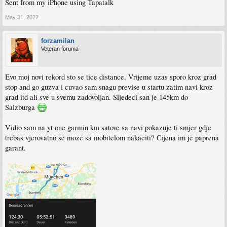
Sent from my iPhone using Tapatalk
May 31, 2022
forzamilan
Veteran foruma
Evo moj novi rekord sto se tice distance. Vrijeme uzas sporo kroz grad
stop and go guzva i cuvao sam snagu previse u startu zatim navi kroz
grad itd ali sve u svemu zadovoljan. Sljedeci san je 145km do
Salzburga
Vidio sam na yt one garmin km satove sa navi pokazuje ti smjer gdje
trebas vjerovatno se moze sa mobitelom nakaciti? Cijena im je paprena
garant.