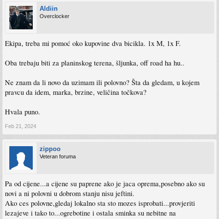
Aldiin
Overclocker
Ekipa, treba mi pomoć oko kupovine dva bicikla. 1x M, 1x F.
Oba trebaju biti za planinskog terena, šljunka, off road ha hu..
Ne znam da li novo da uzimam ili polovno? Šta da gledam, u kojem
pravcu da idem, marka, brzine, veličina točkova?
Hvala puno.
Feb 21, 2024
zippoo
Veteran foruma
Pa od cijene...a cijene su paprene ako je jaca oprema,posebno ako su
novi a ni polovni u dobrom stanju nisu jeftini.
Ako ces polovne,gledaj lokalno sta sto mozes isprobati...provjeriti
lezajeve i tako to...ogrebotine i ostala sminka su nebitne na