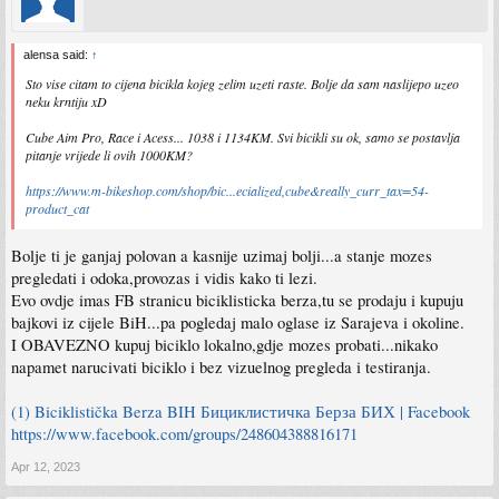
alensa said:
↑
Sto vise citam to cijena bicikla kojeg zelim uzeti raste. Bolje da sam naslijepo uzeo
neku krntiju xD
Cube Aim Pro, Race i Acess... 1038 i 1134KM. Svi bicikli su ok, samo se postavlja
pitanje vrijede li ovih 1000KM?
https://www.m-bikeshop.com/shop/bic...ecialized,cube&really_curr_tax=54-
product_cat
Bolje ti je ganjaj polovan a kasnije uzimaj bolji...a stanje mozes
pregledati i odoka,provozas i vidis kako ti lezi.
Evo ovdje imas FB stranicu biciklisticka berza,tu se prodaju i kupuju
bajkovi iz cijele BiH...pa pogledaj malo oglase iz Sarajeva i okoline.
I OBAVEZNO kupuj biciklo lokalno,gdje mozes probati...nikako
napamet narucivati biciklo i bez vizuelnog pregleda i testiranja.
(1) Biciklistička Berza BIH Бициклистичка Берза БИХ | Facebook
https://www.facebook.com/groups/248604388816171
Apr 12, 2023