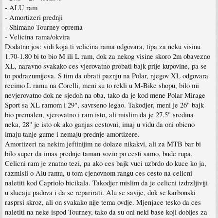
- ALU ram
- Amortizeri prednji
- Shimano Tourney oprema
- Velicina rama/okvira
Dodatno jos: vidi koja ti velicina rama odgovara, tipa za neku visinu
1.70-1.80 bi to bio M ili L ram, dok za nekog visine skoro 2m obavezno
XL, naravno svakako ces vjerovatno probati bajk prije kupovine, pa se
to podrazumijeva. S tim da obrati paznju na Polar, njegov XL odgovara
recimo L ramu na Corelli, meni su to rekli u M-Bike shopu, bilo mi
nevjerovatno dok ne sjedoh na oba, tako da je kod mene Polar Mirage
Sport sa XL ramom i 29", savrseno legao. Takodjer, meni je 26" bajk
bio premalen, vjerovatno i ram isto, ali mislim da je 27.5" sredina
neka, 28" je isto ok ako ganjas cestovni, imaj u vidu da oni obicno
imaju tanje gume i nemaju prednje amortizere.
Amortizeri na nekim jeftinijim ne dolaze nikakvi, ali za MTB bar bi
bilo super da imas prednje taman vozio po cesti samo, bude rupa.
Celicni ram je znatno tezi, pa ako ces bajk vuci uzbrdo do kuce ko ja,
razmisli o Alu ramu, u tom cjenovnom rangu ces cesto na celicni
naletiti kod Capriolo bicikala. Takodjer mislim da je celicni izdrzljiviji
u slucaju padova i da se reparirati. Alu se savije, dok se karbonski
rasprsi skroz, ali on svakako nije tema ovdje. Mjenjace tesko da ces
naletiti na neke ispod Tourney, tako da su oni neki base koji dobijes za