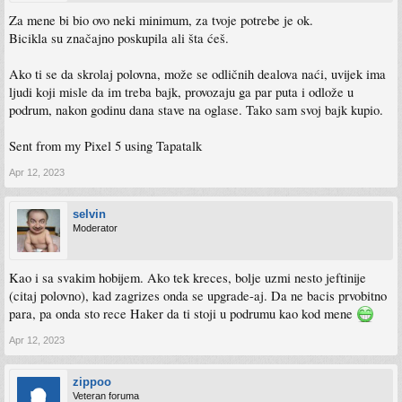
https://forum.klix.ba/razne-diskusije-f11/kupovina-bicikla-t156194.html
Za mene bi bio ovo neki minimum, za tvoje potrebe je ok.
Bicikla su značajno poskupila ali šta ćeš.
Skickat från min iPhone med Tapatalk
Ako ti se da skrolaj polovna, može se odličnih dealova naći, uvijek ima
ljudi koji misle da im treba bajk, provozaju ga par puta i odlože u
podrum, nakon godinu dana stave na oglase. Tako sam svoj bajk kupio.
Sent from my Pixel 5 using Tapatalk
Apr 12, 2023
selvin
Moderator
Kao i sa svakim hobijem. Ako tek kreces, bolje uzmi nesto jeftinije
(citaj polovno), kad zagrizes onda se upgrade-aj. Da ne bacis prvobitno
para, pa onda sto rece Haker da ti stoji u podrumu kao kod mene
Apr 12, 2023
zippoo
Veteran foruma