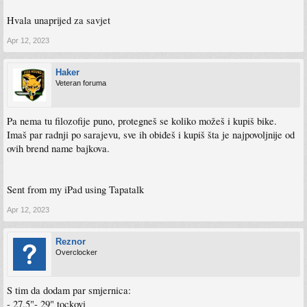
Hvala unaprijed za savjet
Apr 12, 2023
Haker
Veteran foruma
Pa nema tu filozofije puno, protegneš se koliko možeš i kupiš bike.
Imaš par radnji po sarajevu, sve ih obiđeš i kupiš šta je najpovoljnije od
ovih brend name bajkova.
Sent from my iPad using Tapatalk
Apr 12, 2023
Reznor
Overclocker
S tim da dodam par smjernica:
- 27.5"- 29" tockovi