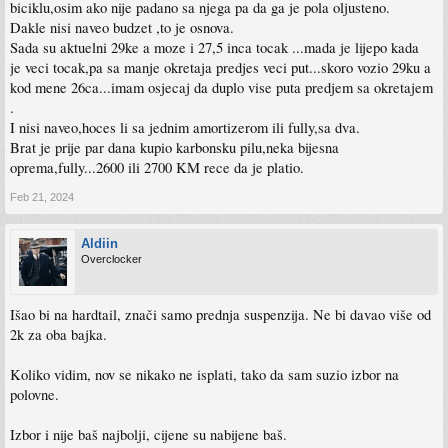
biciklu,osim ako nije padano sa njega pa da ga je pola oljusteno.
Dakle nisi naveo budzet ,to je osnova.
Sada su aktuelni 29ke a moze i 27,5 inca tocak ...mada je lijepo kada
je veci tocak,pa sa manje okretaja predjes veci put...skoro vozio 29ku a
kod mene 26ca...imam osjecaj da duplo vise puta predjem sa okretajem
.
I nisi naveo,hoces li sa jednim amortizerom ili fully,sa dva.
Brat je prije par dana kupio karbonsku pilu,neka bijesna
oprema,fully...2600 ili 2700 KM rece da je platio.
Feb 21, 2024
Aldiin
Overclocker
Išao bi na hardtail, znači samo prednja suspenzija. Ne bi davao više od
2k za oba bajka.
Koliko vidim, nov se nikako ne isplati, tako da sam suzio izbor na
polovne.
Izbor i nije baš najbolji, cijene su nabijene baš.