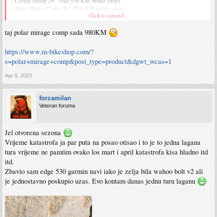
- Corelli Snoop 29” (oko 550 KM, mbike shop)
- Polar Mirage Comp 29” (700 KM, mbike shop)
Click to expand...
Moje pitanje bi bilo sta od navedenih, prva dva su me zainteresovala, jer ima neka
taj polar mirage comp sada 980KM
akcija na olx, pa me zanima da li ima neka razlika osim u cijeni izmedju prva dva,
navodno ojacan ram za offroad voznju?
Morao sam se odluciti na ovaj korak da se sto vise krecem i poboljsam zdravstveno
https://www.m-bikeshop.com/?
stanje, a sad je idealno vrijeme za voznju.
s=polar+mirage+comp&post_type=product&dgwt_wcas=1
Apr 9, 2023
Sent from my iPhone using Tapatalk
forzamilan
Veteran foruma
Jel otvorena sezona
Vrijeme katastrofa ja par puta na posao otisao i to je to jedna lagana
tura vrijeme ne pamtim ovako los mart i april katastrofa kisa hladno itd
itd.
Zbavio sam edge 530 garmin navi iako je zelja bila wahoo bolt v2 ali
je jednostavno poskupio uzas. Evo kontam danas jednu turu laganu