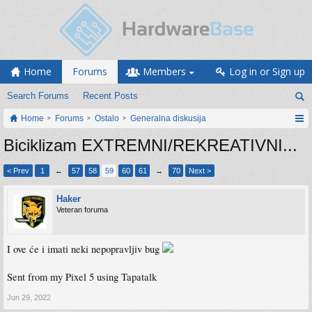
Home
Forums
Members
Log in or Sign up
Search Forums
Recent Posts
Home
Forums
Ostalo
Generalna diskusija
Biciklizam EXTREMNI/REKREATIVNI...
< Prev
1
←
57
58
59
60
61
→
70
Next >
Haker
Veteran foruma
I ove će i imati neki nepopravljiv bug
Sent from my Pixel 5 using Tapatalk
Jun 29, 2022