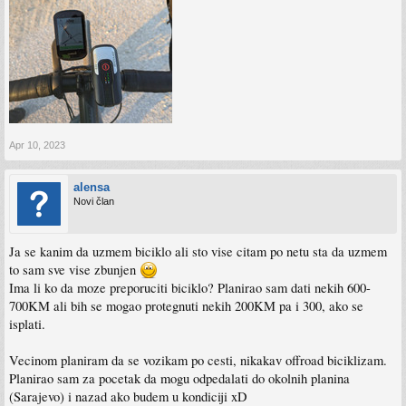
Apr 10, 2023
alensa
Novi član
Ja se kanim da uzmem biciklo ali sto vise citam po netu sta da uzmem
to sam sve vise zbunjen
Ima li ko da moze preporuciti biciklo? Planirao sam dati nekih 600-
700KM ali bih se mogao protegnuti nekih 200KM pa i 300, ako se
isplati.
Vecinom planiram da se vozikam po cesti, nikakav offroad biciklizam.
Planirao sam za pocetak da mogu odpedalati do okolnih planina
(Sarajevo) i nazad ako budem u kondiciji xD