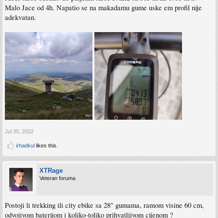
Malo Jace od 4h. Napatio se na makadamu gume uske em profil nije
adekvatan.
Jul 30, 2022
irhadkul
likes this.
XTRage
Veteran foruma
Postoji li trekking ili city ebike sa 28" gumama, ramom visine 60 cm,
odvojivom baterijom i koliko-toliko prihvatljivom cijenom ?