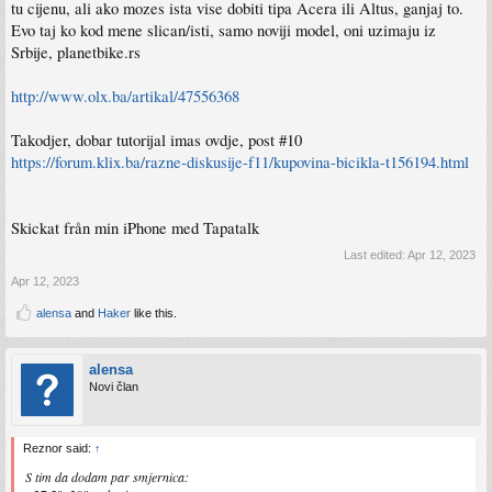
tu cijenu, ali ako mozes ista vise dobiti tipa Acera ili Altus, ganjaj to.
Evo taj ko kod mene slican/isti, samo noviji model, oni uzimaju iz
Srbije, planetbike.rs
http://www.olx.ba/artikal/47556368
Takodjer, dobar tutorijal imas ovdje, post #10
https://forum.klix.ba/razne-diskusije-f11/kupovina-bicikla-t156194.html
Skickat från min iPhone med Tapatalk
Last edited:
Apr 12, 2023
Apr 12, 2023
alensa
and
Haker
like this.
alensa
Novi član
Reznor said:
↑
S tim da dodam par smjernica: