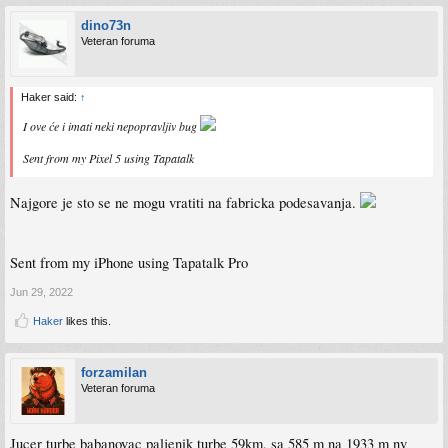
dino73n
Veteran foruma
Haker said:
↑
I ove će i imati neki nepopravljiv bug
Sent from my Pixel 5 using Tapatalk
Najgore je sto se ne mogu vratiti na fabricka podesavanja.
Sent from my iPhone using Tapatalk Pro
Jun 29, 2022
Haker
likes this.
forzamilan
Veteran foruma
Jucer turbe babanovac paljenik turbe 59km, sa 585 m na 1933 m nv