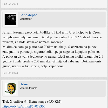
Feb 22, 2024
Stihoklepac
Moderator
Ja sam jesenas uzeo neki M-Bike 01 kod njih. U principu to je Cross
sa njihovim naljepnicama. Bicikl je bas entry level 27.5 ali ide fino po
ravnom, za brda svakako nemam kondicije.
Mislim da sam ga platio oko 700km na akciji. S obzirom da je nov
zategnut i u garanciji, sigurno bolja opcija nego da kupujem polovno.
A polovan da valja jednostavno nema. Ljudi uzmu bicikl razguljuju 2-3
godine i onda prodaju 200 maraka jeftinije od nabavne. Dok zamjenis
gume, uradis veliki servis, bolje kupit novo.
Feb 22, 2024
Haker
Veteran foruma
Trek X-caliber 9 - Extra stanje (950 KM)
https://olx.ba/artikal/59017365