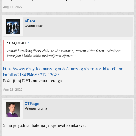
Aug 17, 2022
nFare
Overclocker
XTRage said:
↑
Postoji li trekking ili city ebike sa 28" gumama, ramom visine 60 cm, odvojivom
baterijom i koliko-toliko prihvatljivom cijenom ?
https://www.ebay-kleinanzeigen.de/s-anzeige/herren-e-bike-60-cm-
haibike/2184994689-217-13049
Pošalji joj DHL na vrata i eto ga
Aug 18, 2022
XTRage
Veteran foruma
5 mu je godina, baterija je vjerovatno nikakva.