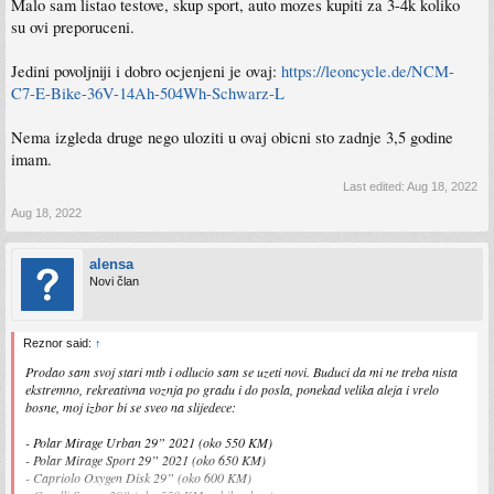
Malo sam listao testove, skup sport, auto mozes kupiti za 3-4k koliko
su ovi preporuceni.
Jedini povoljniji i dobro ocjenjeni je ovaj:
https://leoncycle.de/NCM-
C7-E-Bike-36V-14Ah-504Wh-Schwarz-L
Nema izgleda druge nego uloziti u ovaj obicni sto zadnje 3,5 godine
imam.
Last edited:
Aug 18, 2022
Aug 18, 2022
alensa
Novi član
Reznor said:
↑
Prodao sam svoj stari mtb i odlucio sam se uzeti novi. Buduci da mi ne treba nista
ekstremno, rekreativna voznja po gradu i do posla, ponekad velika aleja i vrelo
bosne, moj izbor bi se sveo na slijedece:
- Polar Mirage Urban 29” 2021 (oko 550 KM)
- Polar Mirage Sport 29” 2021 (oko 650 KM)
- Capriolo Oxygen Disk 29” (oko 600 KM)