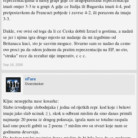
reprezentacijama u nasoj grupi gdje ce drugoplasirana reprezentacija
imati omjer 3-3 te u grupi A gdje ce Italija ili Bugarska imati 4-4, pod
pretpostavkom da Francuzi pobjede i zavrse 4-2, ili porazom da imaju
3-3.
Dakle, sve ovisi od toga da li ce Ceska dobiti Izrael u gostima, a nadati
se jer i njima igra drugo mjesto uz nadanje da mi izgubimo od
Britanaca kuci, sto je sasvim moguce. Stvarno sam se nadao da cemo
ovo proci pa da odem jednom da pratim reprezentaciju na EP, no eto,
"struka" rece da rezultat nije imperativ, c c c.
Sep 18, 2008
nFare
Overclocker
Kljuc neuspjeha nase kosarke:
Slabo izvodjenje slobodnjaka ( jedna od rijetkih repr. kod koje i bekovi
imaju jako slab ucinak :| ), skok u odbrani mislim da smo danas primili
najmanje 20 poena iz drugog pokusaja, igrala nam se totalno raspala
kad smo poceli gubiti sa 2 poena :? mislim ovo su stvari koje nam se
godinama desavaju..
Da budem totalni pesimist danas mislim da bi bilo lose da sa ovakvom