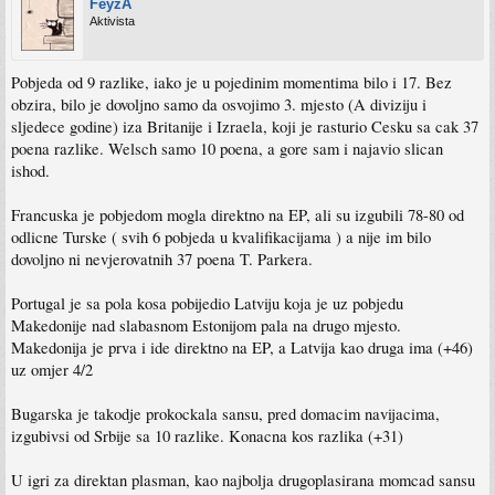
FeyzA
Aktivista
Pobjeda od 9 razlike, iako je u pojedinim momentima bilo i 17. Bez
obzira, bilo je dovoljno samo da osvojimo 3. mjesto (A diviziju i
sljedece godine) iza Britanije i Izraela, koji je rasturio Cesku sa cak 37
poena razlike. Welsch samo 10 poena, a gore sam i najavio slican
ishod.
Francuska je pobjedom mogla direktno na EP, ali su izgubili 78-80 od
odlicne Turske ( svih 6 pobjeda u kvalifikacijama ) a nije im bilo
dovoljno ni nevjerovatnih 37 poena T. Parkera.
Portugal je sa pola kosa pobijedio Latviju koja je uz pobjedu
Makedonije nad slabasnom Estonijom pala na drugo mjesto.
Makedonija je prva i ide direktno na EP, a Latvija kao druga ima (+46)
uz omjer 4/2
Bugarska je takodje prokockala sansu, pred domacim navijacima,
izgubivsi od Srbije sa 10 razlike. Konacna kos razlika (+31)
U igri za direktan plasman, kao najbolja drugoplasirana momcad sansu