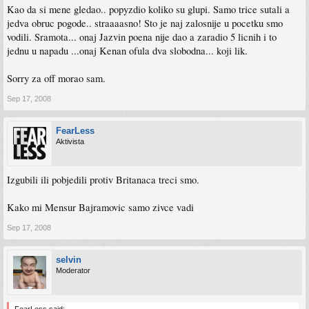
Kao da si mene gledao.. popyzdio koliko su glupi. Samo trice sutali a
jedva obruc pogode.. straaaasno! Sto je naj zalosnije u pocetku smo
vodili. Sramota... onaj Jazvin poena nije dao a zaradio 5 licnih i to
jednu u napadu ...onaj Kenan ofula dva slobodna... koji lik.
Sorry za off morao sam.
Sep 17, 2008
FearLess
Aktivista
Izgubili ili pobjedili protiv Britanaca treci smo.
Kako mi Mensur Bajramovic samo zivce vadi
Sep 17, 2008
selvin
Moderator
FearLess said: