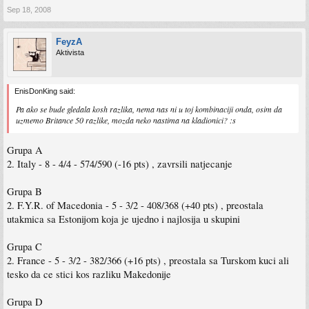
Sep 18, 2008
FeyzA
Aktivista
EnisDonKing said:
Pa ako se bude gledala kosh razlika, nema nas ni u toj kombinaciji onda, osim da
uzmemo Britance 50 razlike, mozda neko nastima na kladionici? :s
Grupa A
2. Italy - 8 - 4/4 - 574/590 (-16 pts) , zavrsili natjecanje
Grupa B
2. F.Y.R. of Macedonia - 5 - 3/2 - 408/368 (+40 pts) , preostala
utakmica sa Estonijom koja je ujedno i najlosija u skupini
Grupa C
2. France - 5 - 3/2 - 382/366 (+16 pts) , preostala sa Turskom kuci ali
tesko da ce stici kos razliku Makedonije
Grupa D