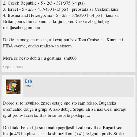
2. Czech Republic - 5 - 2/3 - 371/375 (-4 pts)
3. Israel - 5 - 2/3 - 417/430 (-13 pts) , preostala sa Ceskom kuci
4. Bosnia and Herzegovina - 5 - 2/3 - 376/390 (-14 pts) , kuci sa
Britanijom s tim da smo na kraju ispred Ceske zbog boljeg
medjusobnog omjera
Dakle, nemoguca misija, ali ovaj put bez Tom Cruise-a . Kumuje i
FIBA ovome, cudno realizovan sistem.
Mora se nesto dobiti i u gostima :smt006
Sep 18, 2008
Esh
HWB
Dobro si to izvukao, znaci ostaje ono sto sam rekao, Bugarska
eventualno druga u grupi A ako dobiju Srbiju, ali za nas Cesi moraju
igrat protiv Izraela. Bas bi se trebalo poklopit :x
Dodatak: Fejza i ja smo malo pogrijesil i zaboravili da Bugari vec
imaju 4/3 i u plusu su sa kosh razlikom (+41) te igraju protiv Srbije