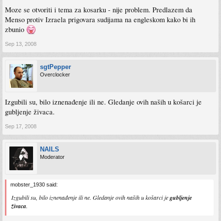
Moze se otvoriti i tema za kosarku - nije problem. Predlazem da
Menso protiv Izraela prigovara sudijama na engleskom kako bi ih
zbunio
Sep 13, 2008
sgtPepper
Overclocker
Izgubili su, bilo iznenađenje ili ne. Gledanje ovih naših u košarci je
gubljenje živaca.
Sep 17, 2008
NAILS
Moderator
mobster_1930 said:
Izgubili su, bilo iznenađenje ili ne. Gledanje ovih naših u košarci je
gubljenje
živaca
.