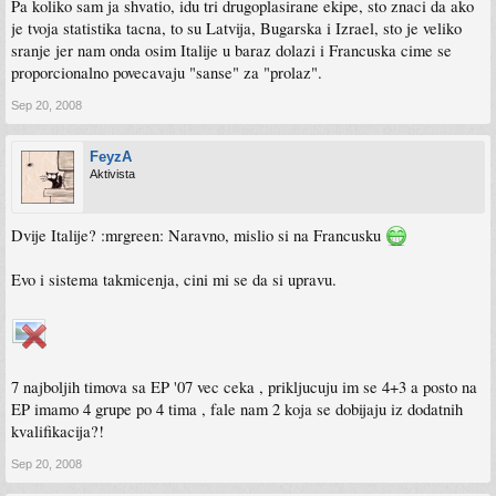
Pa koliko sam ja shvatio, idu tri drugoplasirane ekipe, sto znaci da ako
je tvoja statistika tacna, to su Latvija, Bugarska i Izrael, sto je veliko
sranje jer nam onda osim Italije u baraz dolazi i Francuska cime se
proporcionalno povecavaju "sanse" za "prolaz".
Sep 20, 2008
FeyzA
Aktivista
Dvije Italije? :mrgreen: Naravno, mislio si na Francusku
Evo i sistema takmicenja, cini mi se da si upravu.
7 najboljih timova sa EP '07 vec ceka , prikljucuju im se 4+3 a posto na
EP imamo 4 grupe po 4 tima , fale nam 2 koja se dobijaju iz dodatnih
kvalifikacija?!
Sep 20, 2008