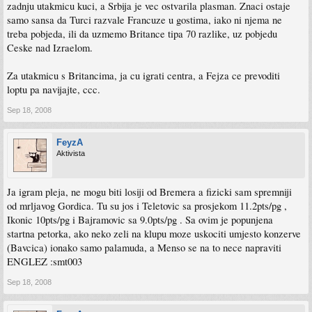
zadnju utakmicu kuci, a Srbija je vec ostvarila plasman. Znaci ostaje
samo sansa da Turci razvale Francuze u gostima, iako ni njema ne
treba pobjeda, ili da uzmemo Britance tipa 70 razlike, uz pobjedu
Ceske nad Izraelom.
Za utakmicu s Britancima, ja cu igrati centra, a Fejza ce prevoditi
loptu pa navijajte, ccc.
Sep 18, 2008
FeyzA
Aktivista
Ja igram pleja, ne mogu biti losiji od Bremera a fizicki sam spremniji
od mrljavog Gordica. Tu su jos i Teletovic sa prosjekom 11.2pts/pg ,
Ikonic 10pts/pg i Bajramovic sa 9.0pts/pg . Sa ovim je popunjena
startna petorka, ako neko zeli na klupu moze uskociti umjesto konzerve
(Bavcica) ionako samo palamuda, a Menso se na to nece napraviti
ENGLEZ :smt003
Sep 18, 2008