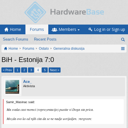
Home
Forums
Members
Log in or Sign up
Search Forums
Recent Posts
Home
Forums
Ostalo
Generalna diskusija
BiH - Estonija 7:0
< Prev
1
2
3
4
5
Next >
Ace_
Aktivista
Samir_Masinac said:
Ma svaka cast momci (reprezentacijo) pustite vi Doga sta prica.
Mozda ovo ko od njih cita da se ne nadje uvrijedjen. :mrgreen: