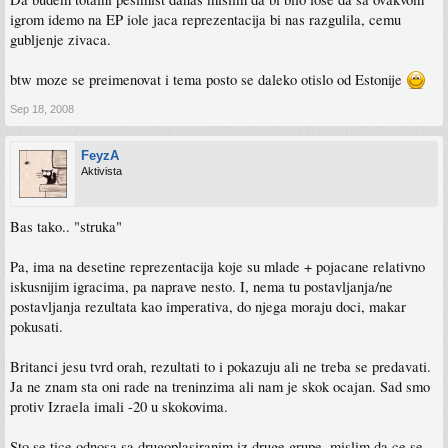
igrom idemo na EP iole jaca reprezentacija bi nas razgulila, cemu
gubljenje zivaca.
btw moze se preimenovat i tema posto se daleko otislo od Estonije
Sep 18, 2008
FeyzA
Aktivista
Bas tako.. "struka"
Pa, ima na desetine reprezentacija koje su mlade + pojacane relativno
iskusnijim igracima, pa naprave nesto. I, nema tu postavljanja/ne
postavljanja rezultata kao imperativa, do njega moraju doci, makar
pokusati.
Britanci jesu tvrd orah, rezultati to i pokazuju ali ne treba se predavati.
Ja ne znam sta oni rade na treninzima ali nam je skok ocajan. Sad smo
protiv Izraela imali -20 u skokovima.
Sto se tice odnosa sa drugoplasiranim iz druge grupe, mislim da ce se