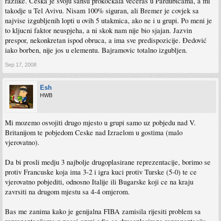
razlike. Ceska je svoju sansu prokockala veceras u Pardubicama, a mi
takodje u Tel Avivu. Nisam 100% siguran, ali Bremer je covjek sa
najvise izgubljenih lopti u ovih 5 utakmica, ako ne i u grupi. Po meni je
to kljucni faktor neuspjeha, a ni skok nam nije bio sjajan. Jazvin
prespor, nekonkretan ispod obruca, a ima sve predispozicije. Đedović
iako borben, nije jos u elementu. Bajramovic totalno izgubljen.
Sep 17, 2008
Esh
HWB
Mi mozemo osvojiti drugo mjesto u grupi samo uz pobjedu nad V.
Britanijom te pobjedom Ceske nad Izraelom u gostima (malo
vjerovatno).
Da bi prosli medju 3 najbolje drugoplasirane reprezentacije, borimo se
protiv Francuske koja ima 3-2 i igra kuci protiv Turske (5-0) te ce
vjerovatno pobjediti, odnosno Italije ili Bugarske koji ce na kraju
zavrsiti na drugom mjestu sa 4-4 omjerom.
Bas me zanima kako je genijalna FIBA zamisila rijesiti problem sa