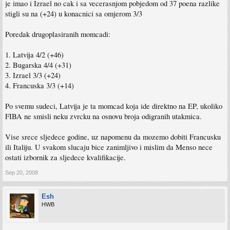
je imao i Izrael no cak i sa vecerasnjom pobjedom od 37 poena razlike
stigli su na (+24) u konacnici sa omjerom 3/3
Poredak drugoplasiranih momcadi:
1. Latvija 4/2 (+46)
2. Bugarska 4/4 (+31)
3. Izrael 3/3 (+24)
4. Francuska 3/3 (+14)
Po svemu sudeci, Latvija je ta momcad koja ide direktno na EP, ukoliko
FIBA ne smisli neku zvrcku na osnovu broja odigranih utakmica.
Vise srece sljedece godine, uz napomenu da mozemo dobiti Francusku
ili Italiju. U svakom slucaju bice zanimljivo i mislim da Menso nece
ostati izbornik za sljedece kvalifikacije.
Sep 20, 2008
Esh
HWB