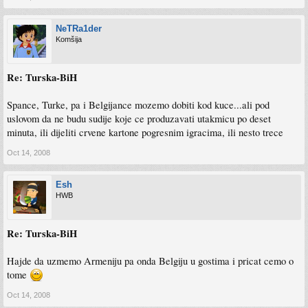
NeTRa1der
Komšija
Re: Turska-BiH
Spance, Turke, pa i Belgijance mozemo dobiti kod kuce...ali pod
uslovom da ne budu sudije koje ce produzavati utakmicu po deset
minuta, ili dijeliti crvene kartone pogresnim igracima, ili nesto trece
Oct 14, 2008
Esh
HWB
Re: Turska-BiH
Hajde da uzmemo Armeniju pa onda Belgiju u gostima i pricat cemo o
tome
Oct 14, 2008