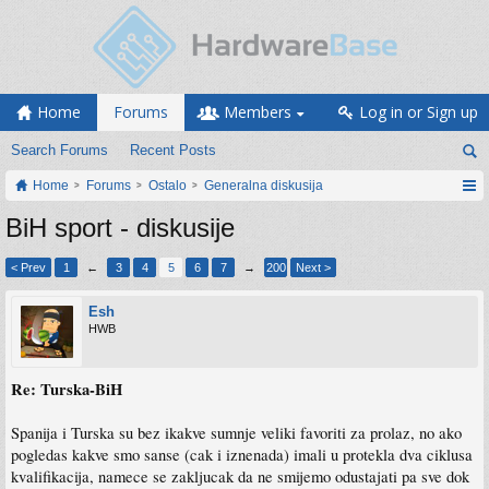
Home
Forums
Members
Log in or Sign up
Search Forums
Recent Posts
Home
Forums
Ostalo
Generalna diskusija
BiH sport - diskusije
< Prev
1
←
3
4
5
6
7
→
200
Next >
Esh
HWB
Re: Turska-BiH
Spanija i Turska su bez ikakve sumnje veliki favoriti za prolaz, no ako
pogledas kakve smo sanse (cak i iznenada) imali u protekla dva ciklusa
kvalifikacija, namece se zakljucak da ne smijemo odustajati pa sve dok