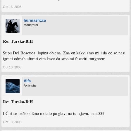
Oct 13, 2008
hurmash1ca
Moderator
Re: Turska-BiH
Stipu Del Bosquea, lopina obicna. Zna on kakvi smo mi i da ce se nasi
igraci odmah ufurati cim kaze da smo mi favoriti :mrgreen:
Oct 13, 2008
Alfa
Aktivista
Re: Turska-BiH
I Ćiri se nešto slično motalo po glavi na tu izjavu. :smt003
Oct 13, 2008