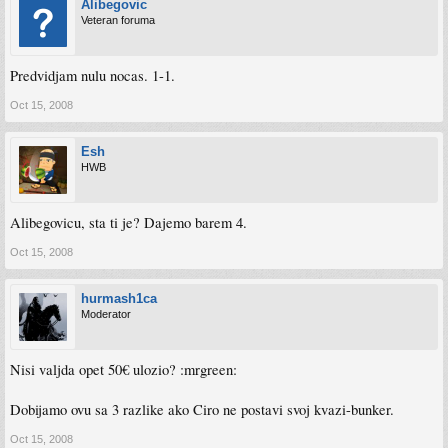
Alibegovic
Veteran foruma
Predvidjam nulu nocas. 1-1.
Oct 15, 2008
Esh
HWB
Alibegovicu, sta ti je? Dajemo barem 4.
Oct 15, 2008
hurmash1ca
Moderator
Nisi valjda opet 50€ ulozio? :mrgreen:
Dobijamo ovu sa 3 razlike ako Ciro ne postavi svoj kvazi-bunker.
Oct 15, 2008