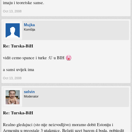
imaju i teoretske sanse.
Oct 13, 2008
Mujka
Komšija
Re: Turska-BiH
vidit cemo spance i turke :U u BIH
a sansi uvijek ima
Oct 13, 2008
selvin
Moderator
Re: Turska-BiH
Realno gledajuci (sto nije neizvodljivo) moramo dobit Estoniju i
Armeniju u preostale 3 utakmice, Belgiji uzet barem 4 boda, pobijedit