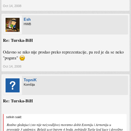
Oct 14, 2008
Esh
HWB
Re: Turska-BiH
Odavno se niko nije prodao preko reprezentacije, pa red je da se neko
"pogura"
Oct 14, 2008
TopniK
Komšija
Re: Turska-BiH
selvin said:
Realno gledajuci (sto nije neizvodljivo) moramo dobit Estoniju i Armeniju u
preostale 3 utakmice, Belgiji uzet barem 4 boda, pobijedit Turke kod kuce i dovoljno