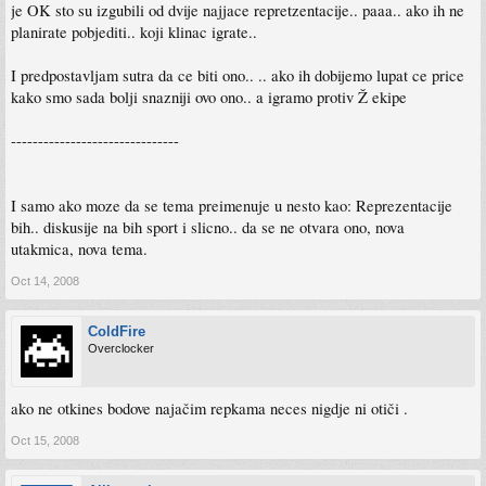
je OK sto su izgubili od dvije najjace repretzentacije.. paaa.. ako ih ne
planirate pobjediti.. koji klinac igrate..
I predpostavljam sutra da ce biti ono.. .. ako ih dobijemo lupat ce price
kako smo sada bolji snazniji ovo ono.. a igramo protiv Ž ekipe
-------------------------------
I samo ako moze da se tema preimenuje u nesto kao: Reprezentacije
bih.. diskusije na bih sport i slicno.. da se ne otvara ono, nova
utakmica, nova tema.
Oct 14, 2008
ColdFire
Overclocker
ako ne otkines bodove najačim repkama neces nigdje ni otiči .
Oct 15, 2008