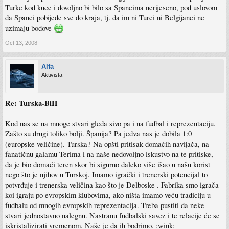
Turke kod kuce i dovoljno bi bilo sa Spancima nerijeseno, pod uslovom
da Spanci pobijede sve do kraja, tj. da im ni Turci ni Belgijanci ne
uzimaju bodove
Oct 13, 2008
Alfa
Aktivista
Re: Turska-BiH
Kod nas se na mnoge stvari gleda sivo pa i na fudbal i reprezentaciju.
Zašto su drugi toliko bolji. Španija? Pa jedva nas je dobila 1:0
(europske veličine). Turska? Na opšti pritisak domaćih navijača, na
fanatičnu galamu Terima i na naše nedovoljno iskustvo na te pritiske,
da je bio domaći teren skor bi sigurno daleko više išao u našu korist
nego što je njihov u Turskoj. Imamo igrački i trenerski potencijal to
potvrđuje i trenerska veličina kao što je Delboske . Fabrika smo igrača
koi igraju po evropskim klubovima, ako ništa imamo veću tradiciju u
fudbalu od mnogih evropskih reprezentacija. Treba pustiti da neke
stvari jednostavno nalegnu. Nastranu fudbalski savez i te relacije će se
iskristalizirati vremenom. Naše je da ih bodrimo. :wink: