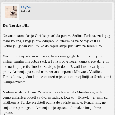
FeyzA
Aktivista
Re: Turska-BiH
Ne znam samo ko je Ciri "sapnuo" da pozove Sedina Torlaka, za kojeg
malo ko zna, i koji je btw odigrao 3/9 utakmica za Sarajevu u PL.
Dobio je i jedan zuti, toliko da ovjeri svoje prisustvo na terenu :roll:
Vasilic iz Zvijezde moze proci, licno sam ga gledao i ima zeljenu
visinu, samim tim dobar skok a i zna s obje noge, kamo srece da je on
bio na klupi protiv Turske. Radeljic je dobio 2. zuti i ne moze igrati
protiv Armenije pa se od tri rezervna stopera ( Mravac , Vasilic ,
Torlak ) trazi jedan koji ce zauzeti mjesto u zadnjoj liniji sa Spahicem i
Damjanovicem.
Nadam se da ce Pjanic/Vladavic poceti umjesto Muratovica, a da
cemo utakmicu poceti sa dva napadaca, Dzeko - Ibisevic, jer nam sa
taktikom iz Turske predstoji patnja do zadnje minute. Ponavljam, ne
smijemo sporo igrati, Armenija nije opasna, ali makar imaju brze
igrace.