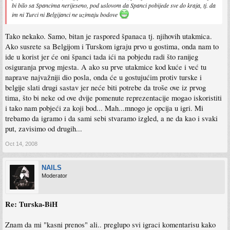
bi bilo sa Spancima nerijeseno, pod uslovom da Spanci pobijede sve do kraja, tj. da
im ni Turci ni Belgijanci ne uzimaju bodove
Tako nekako. Samo, bitan je raspored španaca tj. njihovih utakmica.
Ako susrete sa Belgijom i Turskom igraju prvo u gostima, onda nam to
ide u korist jer će oni španci tada ići na pobjedu radi što ranijeg
osiguranja prvog mjesta. A ako su prve utakmice kod kuće i već tu
naprave najvažniji dio posla, onda će u gostujućim protiv turske i
belgije slati drugi sastav jer neće biti potrebe da troše ove iz prvog
tima, što bi neke od ove dvije pomenute reprezentacije mogao iskoristiti
i tako nam pobjeći za koji bod... Mah...mnogo je opcija u igri. Mi
trebamo da igramo i da sami sebi stvaramo izgled, a ne da kao i svaki
put, zavisimo od drugih...
Oct 14, 2008
NAILS
Moderator
Re: Turska-BiH
Znam da mi "kasni prenos" ali.. preglupo svi igraci komentarisu kako