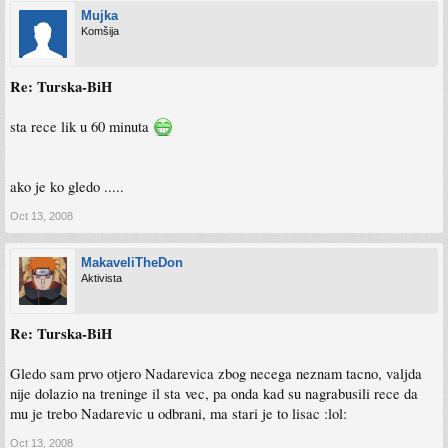
Mujka
Komšija
Re: Turska-BiH
sta rece lik u 60 minuta
ako je ko gledo .....
Oct 13, 2008
MakaveliTheDon
Aktivista
Re: Turska-BiH
Gledo sam prvo otjero Nadarevica zbog necega neznam tacno, valjda
nije dolazio na treninge il sta vec, pa onda kad su nagrabusili rece da
mu je trebo Nadarevic u odbrani, ma stari je to lisac :lol:
Oct 13, 2008