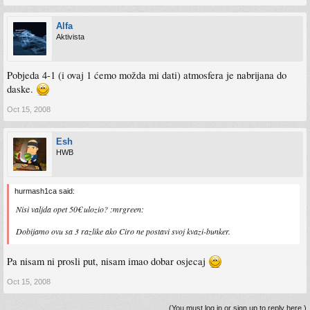
Alfa
Aktivista
Pobjeda 4-1 (i ovaj 1 ćemo možda mi dati) atmosfera je nabrijana do
daske.
Oct 15, 2008
Esh
HWB
hurmash1ca said:
Nisi valjda opet 50€ ulozio? :mrgreen:
Dobijamo ovu sa 3 razlike ako Ciro ne postavi svoj kvazi-bunker.
Pa nisam ni prosli put, nisam imao dobar osjecaj
Oct 15, 2008
(You must log in or sign up to reply here.)