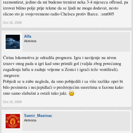
razmontirat, jedino da mi budemo trenirat neka 3-4 mjeseca offroad, pa
izrovat bilino polje prije tekme da se ljudi ne mogu dodavat, nesto
slicno sto je svojevremeno radio Chelsea protiv Barce. :smt005
Oct 16, 2008
Alfa
Aktivista
Ćirina lokomotiva je odradila prognozu. Igra i navijenje na nivou
izuzev onog pada u igri kad smo primili gol (valjda zbog povećanog
zagađenja lufta u zadnje vrijeme u Zenici i igrači teže ventilirali).
:mrgreen:
Pobjedi se u zube negleda, da smo pobijedili i sa više razlike opet bi
bilo pesimista i necjepidlači o predstojećim susretima u fazonu kako
smo samo slabašni a ostali tako jaki.
Oct 16, 2008
Samir_Masinac
Aktivista