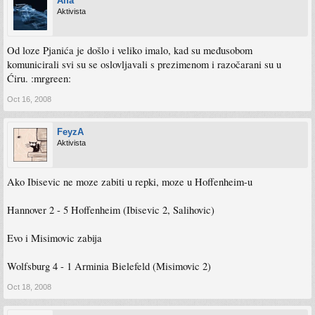
Alfa
Aktivista
Od loze Pjanića je došlo i veliko imalo, kad su međusobom
komunicirali svi su se oslovljavali s prezimenom i razočarani su u
Ćiru. :mrgreen:
Oct 16, 2008
FeyzA
Aktivista
Ako Ibisevic ne moze zabiti u repki, moze u Hoffenheim-u
Hannover 2 - 5 Hoffenheim (Ibisevic 2, Salihovic)
Evo i Misimovic zabija
Wolfsburg 4 - 1 Arminia Bielefeld (Misimovic 2)
Oct 18, 2008