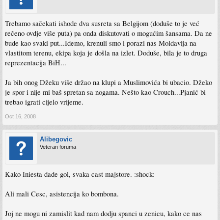
Trebamo sačekati ishode dva susreta sa Belgijom (doduše to je već
rečeno ovdje više puta) pa onda diskutovati o mogućim šansama. Da ne
bude kao svaki put...Idemo, krenuli smo i porazi nas Moldavija na
vlastitom terenu, ekipa koja je došla na izlet. Doduše, bila je to druga
reprezentacija BiH...
Ja bih onog Džeku više držao na klupi a Muslimovića bi ubacio. Džeko
je spor i nije mi baš spretan sa nogama. Nešto kao Crouch...Pjanić bi
trebao igrati cijelo vrijeme.
Oct 16, 2008
Alibegovic
Veteran foruma
Kako Iniesta dade gol, svaka cast majstore. :shock:
Ali mali Cesc, asistencija ko bombona.
Joj ne mogu ni zamislit kad nam dodju spanci u zenicu, kako ce nas