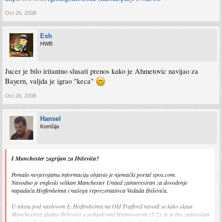
Oct 26, 2008
Esh
HWB
Jucer je bilo iritantno slusati prenos kako je Ahmetovic navijao za
Bayern, valjda je igrao "keca"
Oct 26, 2008
Hansel
Komšija
I Manchester zagrijan za Ibiševića?
Pomalo nevjerojatnu informaciju objavio je njemački portal spox.com.
Navodno je engleski velikan Manchester United zainteresiran za dovođenje
napadača Hoffenheima i našega reprezentativca Vedada Ibiševića.
U tekstu pod naslovom Iz Hoffenheima na Old Trafford navodi se kako skaut
Manchestera gledao Ibiševića u pobjedi nad Hannoverom (5:2), te je bio zadovoljan