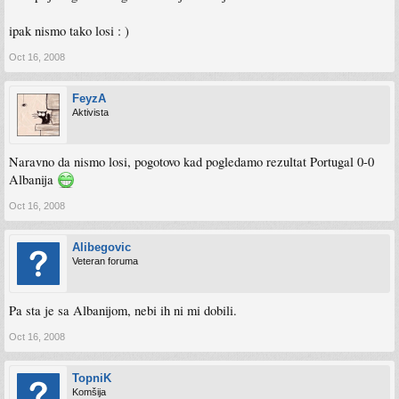
ipak nismo tako losi : )
Oct 16, 2008
FeyzA
Aktivista
Naravno da nismo losi, pogotovo kad pogledamo rezultat Portugal 0-0
Albanija
Oct 16, 2008
Alibegovic
Veteran foruma
Pa sta je sa Albanijom, nebi ih ni mi dobili.
Oct 16, 2008
TopniK
Komšija