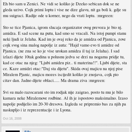
Eh bio sam u Zenici. Ne vidi se koliko je Dzeko sebican dok se ne
gleda uzivo. Cojk primi loptu i vise ne dize glavu, nit ga boli k. gdje su
mu suigraci. Radije ode u korner, nego da vrati loptu. :mrgreen:
Sto se tice Pjanica, igrom slucaja organizator ovog prevoza je bio nj.
amidza. E sad scene na putu, kad smo se vracali. Na istoj pumpi stanu
neki ljudi iz Jelaha. Kad im je ovaj reko da je amidza od Pjanica, zove
cojk svog sina malog napolje iz auta: "Hajd vamo evo ti amidze od
Pjanica. (ne zna se ko je vise urokan amidza il taj iz Jelaha). I sad
izlazi dijete 10tak godina u polusnu jedva se drzi na nogama pridje tu,
kad ce otac na njeg: "Ljubi amidzu piz.. ti materina!!". Ljubi dijete, sta
ce. Kaze amidzi otac:"Daj sta dijetu". Skida ovaj majicu na njoj pise
Miralem Pjanic, majicu mozes iscijedit koliko je znojava, cojk pio
citav dan. Jadno dijete oblaci..... Ma drama ziva :mrgreen:
Svi su malo razocarani sto im rodjak nije zaigrao, posto tu mu je bilo
kamara neke Miralemove rodbine. Al ih je ispostovo maksimalno. Izaso
napolje podijelio im 20-30 dresova. Izgleda se pripremio bas za njih pa
naskupljo i iz reprezentacije i iz Lyona.
Oct 16, 2008