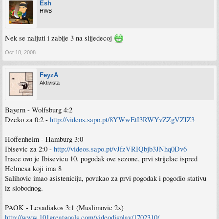
Esh
HWB
Nek se naljuti i zabije 3 na slijedecoj
Oct 18, 2008
FeyzA
Aktivista
Bayern - Wolfsburg 4:2
Dzeko za 0:2 -
http://videos.sapo.pt/8YWwEtI3RWYvZZgVZIZ3
Hoffenheim - Hamburg 3:0
Ibisevic za 2:0 -
http://videos.sapo.pt/vJfzVRIQbjb3JNhq0Dv6
Inace ovo je Ibisevicu 10. pogodak ove sezone, prvi strijelac ispred
Helmesa koji ima 8
Salihovic imao asisteniciju, povukao za prvi pogodak i pogodio stativu
iz slobodnog.
PAOK - Levadiakos 3:1 (Muslimovic 2x)
http://www.101greatgoals.com/videodisplay/1702310/