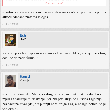
viđenim. Podsjetimo, Ibišević je u ovoj utakmici zabio dva gola.
Click to expand...
Informaciju je potvrdio i Ibiševićev zastupnik Lars-Wilhelm Baumgarten.
Sportin (valjda nije zabranjeno navesti izvor - čisto iz poštovanja prema
autoru odnosno pravima istoga)
Oct 27, 2008
Esh
HWB
Rano su poceli s hypeom vezanim za Ibisevica. Ako ga opsjednu s tim,
doci ce do pada forme :/
Oct 27, 2008
Hansel
Komšija
Slažem se donekle. Mada, sa druge strane, momak ipak u određenoj
mjeri i zaslužuje to ''laskanje'' jer biti prvi strijelac Bundes Lige nije
beznačajna stvar (da je u pitanju neka druga liga, a ne liga petice, to je
već drugo).