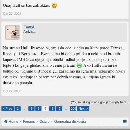
hu
Onaj Hull se baš za
ktao.
Oct 27, 2008
FeyzA
Aktivista
Na stranu Hull, Ibisevic bi, sve i da ode, sjedio na klupi pored Teveza,
Rooneya i Berbatova. Eventualno bi dobio priliku u nekim od brojnih
kupova. IMHO za njega nije otočki fudbal jer je uzasno spor ( bez
lopte ) ko ga je gledao zna o cemu pricam
Ako Hoffenheim ne
boluje od "udjimo u Bundesligu, zaradimo na igracima, izbacimo nove i
sve tako" ocekuje ih barem par dobrih sezona, a i cijena igraca bi
drasticno porasla.
Oct 27, 2008
(You must log in or sign up to reply here.)
< Prev
1
←
5
6
7
8
9
→
200
Next >
Home
Forums
Ostalo
Generalna diskusija