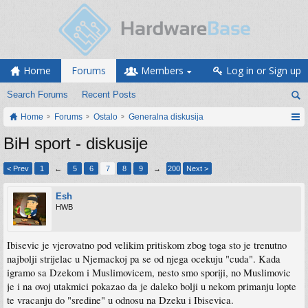
Home
Forums
Members
Log in or Sign up
Search Forums
Recent Posts
Home
Forums
Ostalo
Generalna diskusija
BiH sport - diskusije
< Prev
1
←
5
6
7
8
9
→
200
Next >
Esh
HWB
Ibisevic je vjerovatno pod velikim pritiskom zbog toga sto je trenutno
najbolji strijelac u Njemackoj pa se od njega ocekuju "cuda". Kada
igramo sa Dzekom i Muslimovicem, nesto smo sporiji, no Muslimovic
je i na ovoj utakmici pokazao da je daleko bolji u nekom primanju lopte
te vracanju do "sredine" u odnosu na Dzeku i Ibisevica.