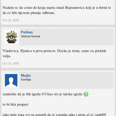
Nadam se da cemo do kraja marta imati Bajramovica koji je u formi te
da ce biti rijeseno pitanje odbrane.
Oct 15, 2008
Pelikan
Veteran foruma
Vladavica, Pjanica u prvu postavu. Dzeko je trom, samo za prekide
valja.
Oct 15, 2008
Mujka
Komšija
zamislite da je bih igrala 0 0 kao sto je turska igrala
to bi bila propast
iako prije toga svi su govorili da je estonija niko i nista al et :smt005