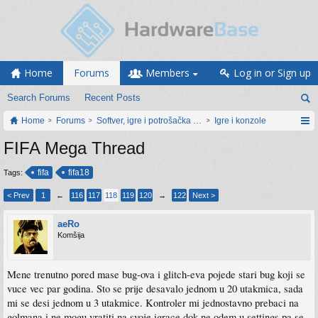
Home
Forums
Members
Log in or Sign up
Search Forums
Recent Posts
Home
Forums
Softver, igre i potrošačka elektronika
Igre i konzole
FIFA Mega Thread
fifa
fifa18
Tags:
< Prev
1
←
116
117
118
119
120
→
122
Next >
aeRo
Komšija
Mene trenutno pored mase bug-ova i glitch-eva pojede stari bug koji se
vuce vec par godina. Sto se prije desavalo jednom u 20 utakmica, sada
mi se desi jednom u 3 utakmice. Kontroler mi jednostavno prebaci na
golmana i ne mogu vratiti na svoje igrace dok ne odem u settings pa se