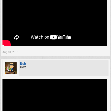
Aug 10, 2018
Esh
HWB