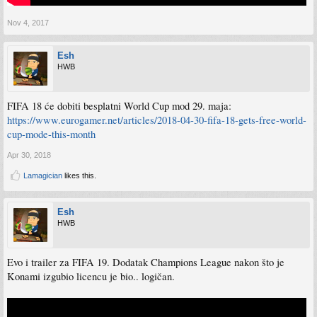
Nov 4, 2017
Esh
HWB
FIFA 18 će dobiti besplatni World Cup mod 29. maja:
https://www.eurogamer.net/articles/2018-04-30-fifa-18-gets-free-world-
cup-mode-this-month
Apr 30, 2018
Lamagician
likes this.
Esh
HWB
Evo i trailer za FIFA 19. Dodatak Champions League nakon što je
Konami izgubio licencu je bio.. logičan.