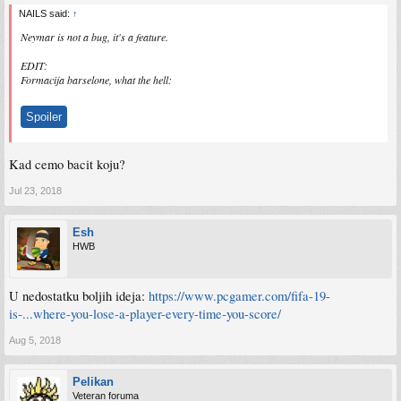
NAILS said:
↑
Neymar is not a bug, it's a feature.
EDIT:
Formacija barselone, what the hell:
Spoiler
Kad cemo bacit koju?
Jul 23, 2018
Esh
HWB
U nedostatku boljih ideja:
https://www.pcgamer.com/fifa-19-
is-...where-you-lose-a-player-every-time-you-score/
Aug 5, 2018
Pelikan
Veteran foruma