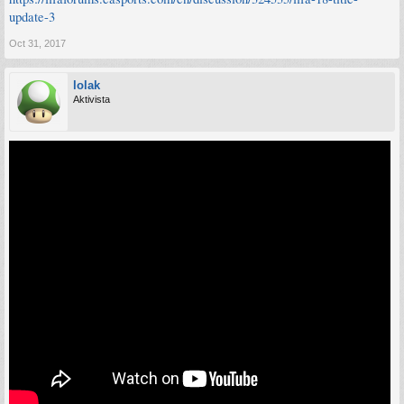
update-3
Oct 31, 2017
lolak
Aktivista