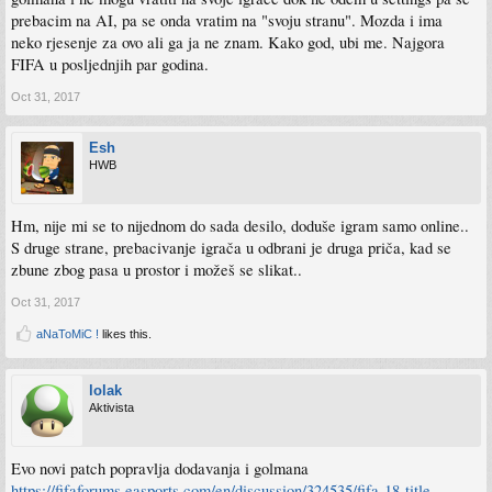
prebacim na AI, pa se onda vratim na "svoju stranu". Mozda i ima
neko rjesenje za ovo ali ga ja ne znam. Kako god, ubi me. Najgora
FIFA u posljednjih par godina.
Oct 31, 2017
Esh
HWB
Hm, nije mi se to nijednom do sada desilo, doduše igram samo online..
S druge strane, prebacivanje igrača u odbrani je druga priča, kad se
zbune zbog pasa u prostor i možeš se slikat..
Oct 31, 2017
aNaToMiC !
likes this.
lolak
Aktivista
Evo novi patch popravlja dodavanja i golmana
https://fifaforums.easports.com/en/discussion/324535/fifa-18-title-