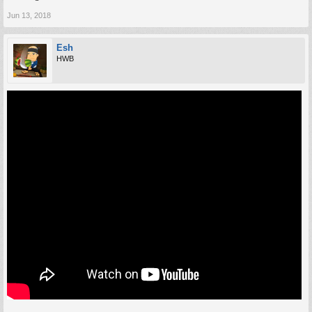
Jun 13, 2018
Esh
HWB