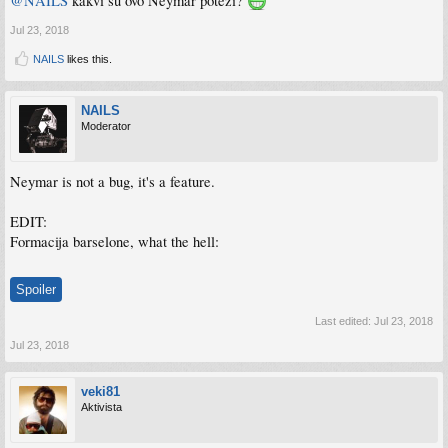
@NAILS
kakvi su ovo Neymar potezi?
Jul 23, 2018
NAILS
likes this.
NAILS
Moderator
Neymar is not a bug, it's a feature.
EDIT:
Formacija barselone, what the hell:
Spoiler
Last edited:
Jul 23, 2018
Jul 23, 2018
veki81
Aktivista