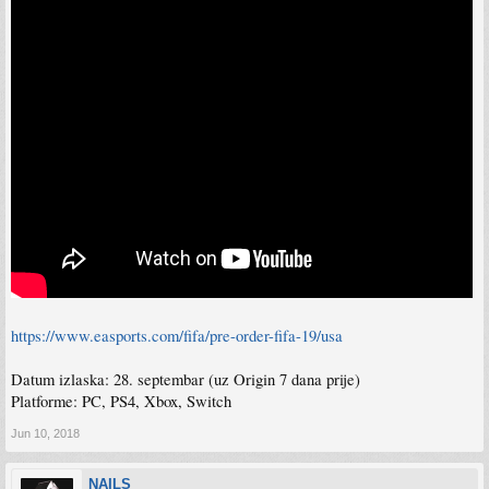
https://www.easports.com/fifa/pre-order-fifa-19/usa
Datum izlaska: 28. septembar (uz Origin 7 dana prije)
Platforme: PC, PS4, Xbox, Switch
Jun 10, 2018
NAILS