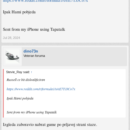
https://www.reddit.com/r/formula1/s/eE7TJJCo7x
Ipak Hami pobjeda
Sent from my iPhone using Tapatalk
Jul 28, 2024
dino73n
Veteran foruma
Stevie_Ray said:
↑
Russell ce bit diskvalificiran
https://www.reddit.com/r/formula1/s/eE7TJJCo7x
Ipak Hami pobjeda
Sent from my iPhone using Tapatalk
Izgleda zaboravio nabrat gume po prljavoj strani staze.