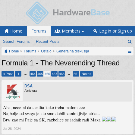
Home
Forums
Members
Log in or Sign up
Search Forums
Recent Posts
Home
Forums
Ostalo
Generalna diskusija
Formula 1 - The Neverending Thread
< Prev
1
←
464
465
466
467
468
→
551
Next >
DSA
Aktivista
Aha, nece ni da cestita kako treba malom ccc
Najbolje od svega je sto smo dobili zanimljivije utrke..
Btw zao mi Paje sa SK, razbolice se jadnik radi Maxa
Jul 28, 2024