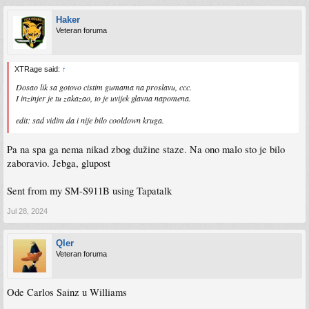
Haker
Veteran foruma
XTRage said:
↑
Dosao lik sa gotovo cistim gumama na proslavu, ccc.
I inzinjer je tu zakazao, to je uvijek glavna napomena.
edit: sad vidim da i nije bilo cooldown kruga.
Pa na spa ga nema nikad zbog dužine staze. Na ono malo sto je bilo
zaboravio. Jebga, glupost
Sent from my SM-S911B using Tapatalk
Jul 28, 2024
Qler
Veteran foruma
Ode Carlos Sainz u Williams