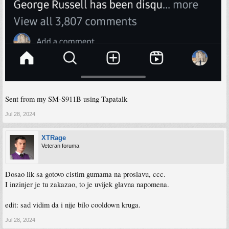
Sent from my SM-S911B using Tapatalk
Jul 28, 2024
XTRage
Veteran foruma
Dosao lik sa gotovo cistim gumama na proslavu, ccc.
I inzinjer je tu zakazao, to je uvijek glavna napomena.
edit: sad vidim da i nije bilo cooldown kruga.
Jul 28, 2024