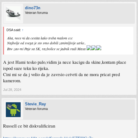
dino73n
Veteran foruma
DSA said:
↑
Aha, nece ni da cestita kako treba malom ccc
Najbolje od svega je sto smo dobili zanimljivije utrke..
Btw zao mi Paje sa SK, razbolice se jadnik radi Maxa
A jest Hami tesko palo,vidim ja nece kacigu da skine,kontam place
ispod suze teku ko rijeka.
Cini mi se da j volio da je zavrsio cetvrti da ne mora pricat pred
kamerom.
Jul 28, 2024
Stevie_Ray
Veteran foruma
Russell ce bit diskvalificiran