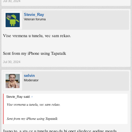
Jul 30, 2024
Stevie_Ray
Veteran foruma
Vise vremena u tunelu, vec sam rekao.
Sent from my iPhone using Tapatalk
Jul 30, 2024
selvin
Moderator
Stevie_Ray said:
↑
Vise vremena u tunelu, vec sam rekao.
Sent from my iPhone using Tapatalk
Jasno to, a sta ce u tunelu nego da bi opet sljedece godine mozda