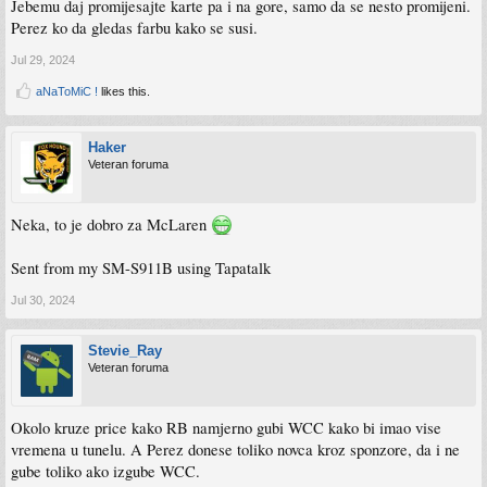
Jebemu daj promijesajte karte pa i na gore, samo da se nesto promijeni.
Perez ko da gledas farbu kako se susi.
Jul 29, 2024
aNaToMiC !
likes this.
Haker
Veteran foruma
Neka, to je dobro za McLaren
Sent from my SM-S911B using Tapatalk
Jul 30, 2024
Stevie_Ray
Veteran foruma
Okolo kruze price kako RB namjerno gubi WCC kako bi imao vise
vremena u tunelu. A Perez donese toliko novca kroz sponzore, da i ne
gube toliko ako izgube WCC.