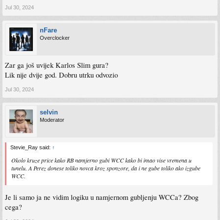
Jul 30, 2024
nFare
Overclocker
Zar ga još uvijek Karlos Slim gura?
Lik nije dvije god. Dobru utrku odvozio
Jul 30, 2024
selvin
Moderator
Stevie_Ray said:
↑
Okolo kruze price kako RB namjerno gubi WCC kako bi imao vise vremena u
tunelu. A Perez donese toliko novca kroz sponzore, da i ne gube toliko ako izgube
WCC.
Je li samo ja ne vidim logiku u namjernom gubljenju WCCa? Zbog
cega?