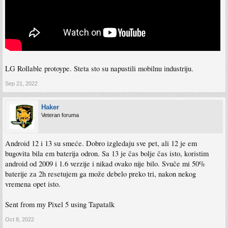
LG Rollable protoype. Steta sto su napustili mobilnu industriju.
Sep 21, 2022
Haker
Veteran foruma
Android 12 i 13 su smeće. Dobro izgledaju sve pet, ali 12 je em
bugovita bila em baterija odron. Sa 13 je čas bolje čas isto, koristim
android od 2009 i 1.6 verzije i nikad ovako nije bilo. Svuče mi 50%
baterije za 2h resetujem ga može debelo preko tri, nakon nekog
vremena opet isto.
Sent from my Pixel 5 using Tapatalk
Oct 8, 2022