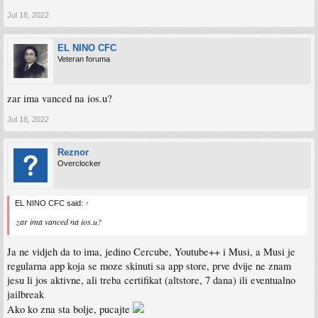
Jul 18, 2022
EL NINO CFC
Veteran foruma
zar ima vanced na ios.u?
Jul 18, 2022
Reznor
Overclocker
EL NINO CFC said:
↑
zar ima vanced na ios.u?
Ja ne vidjeh da to ima, jedino Cercube, Youtube++ i Musi, a Musi je
regularna app koja se moze skinuti sa app store, prve dvije ne znam
jesu li jos aktivne, ali treba certifikat (altstore, 7 dana) ili eventualno
jailbreak
Ako ko zna sta bolje, pucajte