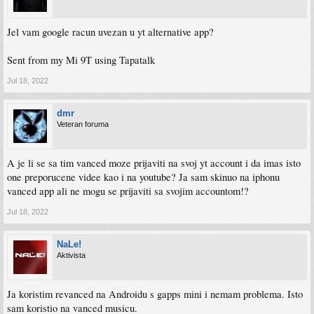
Jel vam google racun uvezan u yt alternative app?
Sent from my Mi 9T using Tapatalk
Jul 18, 2022
dmr
Veteran foruma
A je li se sa tim vanced moze prijaviti na svoj yt account i da imas isto
one preporucene videe kao i na youtube? Ja sam skinuo na iphonu
vanced app ali ne mogu se prijaviti sa svojim accountom!?
Jul 18, 2022
NaLe!
Aktivista
Ja koristim revanced na Androidu s gapps mini i nemam problema. Isto
sam koristio na vanced musicu.