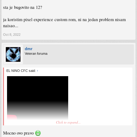
sta je bugovito na 12?
ja koristim pixel experience custom rom, ni na jedan problem nisam
naisao...
Oct 8, 2022
dmr
Veteran foruma
EL NINO CFC said:
↑
Click to expand...
LG Rollable protoype. Steta sto su napustili mobilnu industriju.
Mocno ovo pravo