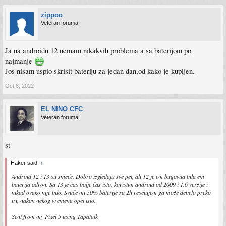
zippoo
Veteran foruma
Ja na androidu 12 nemam nikakvih problema a sa baterijom po
najmanje
Jos nisam uspio skrisit bateriju za jedan dan,od kako je kupljen.
Oct 8, 2022
EL NINO CFC
Veteran foruma
st
Haker said:
↑
Android 12 i 13 su smeće. Dobro izgledaju sve pet, ali 12 je em bugovita bila em
baterija odron. Sa 13 je čas bolje čas isto, koristim android od 2009 i 1.6 verzije i
nikad ovako nije bilo. Svuče mi 50% baterije za 2h resetujem ga može debelo preko
tri, nakon nekog vremena opet isto.
Sent from my Pixel 5 using Tapatalk