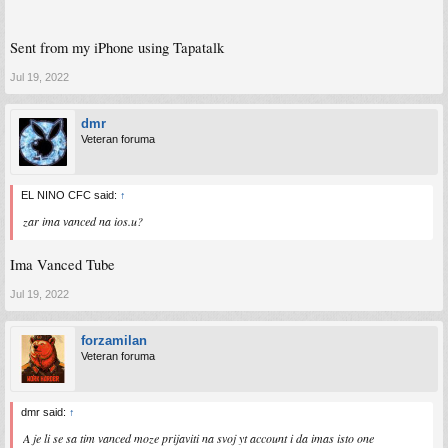
Sent from my iPhone using Tapatalk
Jul 19, 2022
dmr
Veteran foruma
EL NINO CFC said:
↑
zar ima vanced na ios.u?
Ima Vanced Tube
Jul 19, 2022
forzamilan
Veteran foruma
dmr said:
↑
A je li se sa tim vanced moze prijaviti na svoj yt account i da imas isto one