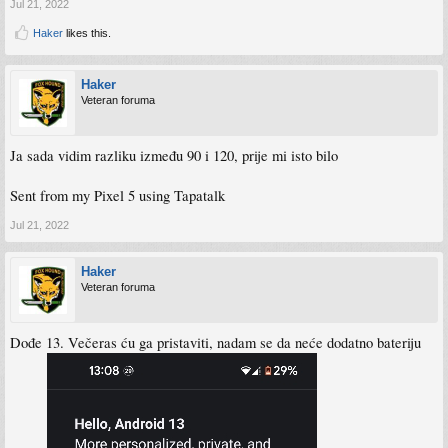
Jul 21, 2022
Haker
likes this.
Haker
Veteran foruma
Ja sada vidim razliku između 90 i 120, prije mi isto bilo
Sent from my Pixel 5 using Tapatalk
Jul 21, 2022
Haker
Veteran foruma
Dođe 13. Večeras ću ga pristaviti, nadam se da neće dodatno bateriju