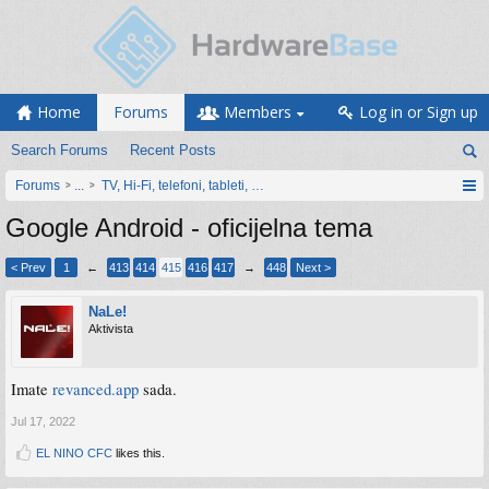
Home
Forums
Members
Log in or Sign up
Search Forums
Recent Posts
Forums
...
TV, Hi-Fi, telefoni, tableti, satovi, IoT oprema
Google Android - oficijelna tema
< Prev
1
←
413
414
415
416
417
→
448
Next >
NaLe!
Aktivista
Imate
revanced.app
sada.
Jul 17, 2022
EL NINO CFC
likes this.