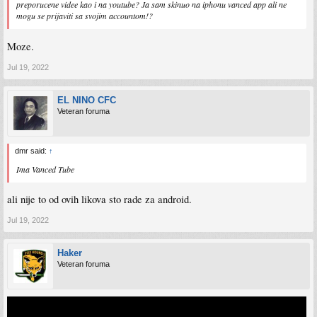
preporucene videe kao i na youtube? Ja sam skinuo na iphonu vanced app ali ne
mogu se prijaviti sa svojim accountom!?
Moze.
Jul 19, 2022
EL NINO CFC
Veteran foruma
dmr said:
↑
Ima Vanced Tube
ali nije to od ovih likova sto rade za android.
Jul 19, 2022
Haker
Veteran foruma