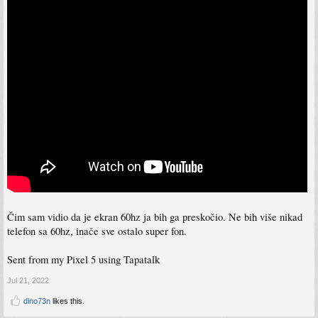
Čim sam vidio da je ekran 60hz ja bih ga preskočio. Ne bih više nikad
telefon sa 60hz, inače sve ostalo super fon.
Sent from my Pixel 5 using Tapatalk
Jul 21, 2022
dino73n
likes this.