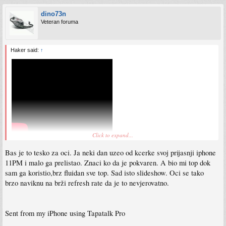
dino73n
Veteran foruma
Haker said:
↑
Click to expand...
Čim sam vidio da je ekran 60hz ja bih ga preskočio. Ne bih više nikad telefon sa
Bas je to tesko za oci. Ja neki dan uzeo od kcerke svoj prijasnji iphone
60hz, inače sve ostalo super fon.
11PM i malo ga prelistao. Znaci ko da je pokvaren. A bio mi top dok
sam ga koristio,brz fluidan sve top. Sad isto slideshow. Oci se tako
Sent from my Pixel 5 using Tapatalk
brzo naviknu na brži refresh rate da je to nevjerovatno.
Sent from my iPhone using Tapatalk Pro