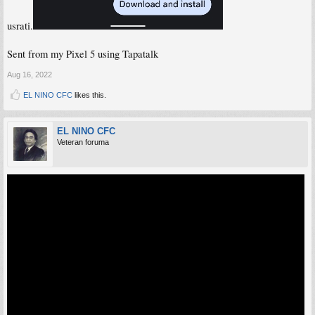
usrati.
Sent from my Pixel 5 using Tapatalk
Aug 16, 2022
EL NINO CFC
likes this.
EL NINO CFC
Veteran foruma