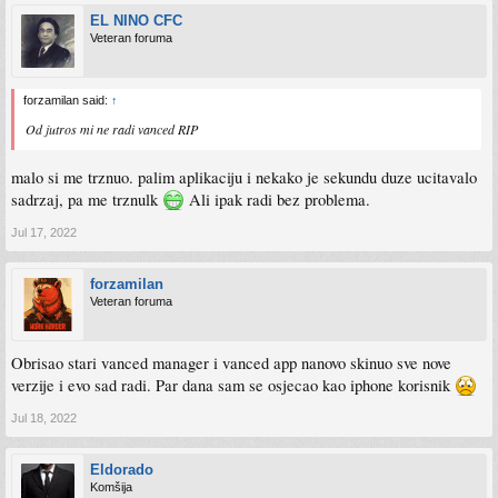
EL NINO CFC
Veteran foruma
forzamilan said:
↑
Od jutros mi ne radi vanced RIP
malo si me trznuo. palim aplikaciju i nekako je sekundu duze ucitavalo
sadrzaj, pa me trznulk
Ali ipak radi bez problema.
Jul 17, 2022
forzamilan
Veteran foruma
Obrisao stari vanced manager i vanced app nanovo skinuo sve nove
verzije i evo sad radi. Par dana sam se osjecao kao iphone korisnik
Jul 18, 2022
Eldorado
Komšija