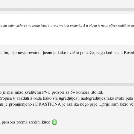
atim da vidim kako će na kraju izaći s ovom vrstom grijanja. A u planu je na proljeće raditi t
slim, nije nevjerovatno, jasno je kako i zašto pomaže, nego kod nas u Bosni 
ko je nisi imao,kvalitetni PVC prozori sa 5+ komora ,itd itd.
opisa u vazduh a onda kako sta ugradjujes i nadogradjujes,tako svaki puta v
i je promijenjeno i DRASTICNA je razlika nego prije ...prije sam lozio veli
 sa prozora prema sredini kuce