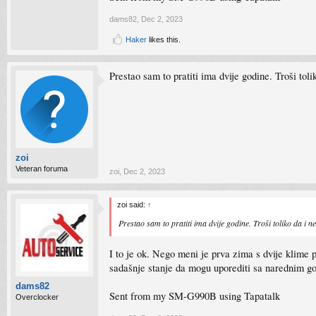
dams82
,
Dec 2, 2023
Haker
likes this.
Prestao sam to pratiti ima dvije godine. Troši toli
zoi
Veteran foruma
zoi
,
Dec 2, 2023
zoi said:
↑
Prestao sam to pratiti ima dvije godine. Troši toliko da i n
I to je ok. Nego meni je prva zima s dvije klime 
sadašnje stanje da mogu uporediti sa narednim g
dams82
Sent from my SM-G990B using Tapatalk
Overclocker