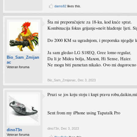
dams82
likes this.
Šta mi preporučujete za 18-ku, kod kuće sprat.
Kombinacija fokus grijanje+nešt hlađenje ljeti. Si
Do 2000 KM sa ugradnjom, i preporuka njegdje 
Ja sam gledao LG S18EQ, Gree lomo regular,
Bio_Sam_Zmijan
Da li je Midea bolja, Maxon, Hi Sense, Haier.
ac
Ne mogu biti pametan nikako. Ovo mi dugorocno 
Veteran foruma
Bio_Sam_Zmijanac
,
Dec 3, 2023
Pruzi se jos koju stoju i kupi pravu robu,daikin,mi
Sent from my iPhone using Tapatalk Pro
dino73n
,
Dec 3, 2023
dino73n
Veteran foruma