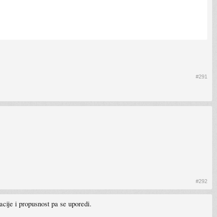
#291
#292
acije i propusnost pa se uporedi.