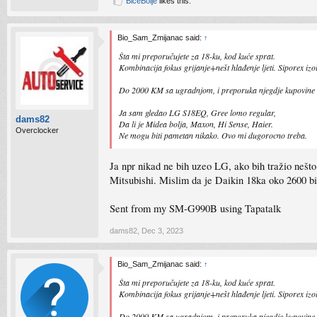
BiceBolje
likes this.
Bio_Sam_Zmijanac said:
↑
Šta mi preporučujete za 18-ku, kod kuće sprat.
Kombinacija fokus grijanje+nešt hlađenje ljeti. Siporex izo
Do 2000 KM sa ugradnjom, i preporuka njegdje kupovine
Ja sam gledao LG S18EQ, Gree lomo regular,
dams82
Da li je Midea bolja, Maxon, Hi Sense, Haier.
Overclocker
Ne mogu biti pametan nikako. Ovo mi dugorocno treba.
Ja npr nikad ne bih uzeo LG, ako bih tražio nešto 
Mitsubishi. Mislim da je Daikin 18ka oko 2600 b
Sent from my SM-G990B using Tapatalk
dams82
,
Dec 3, 2023
Bio_Sam_Zmijanac said:
↑
Šta mi preporučujete za 18-ku, kod kuće sprat.
Kombinacija fokus grijanje+nešt hlađenje ljeti. Siporex izo
Do 2000 KM sa ugradnjom, i preporuka njegdje kupovine