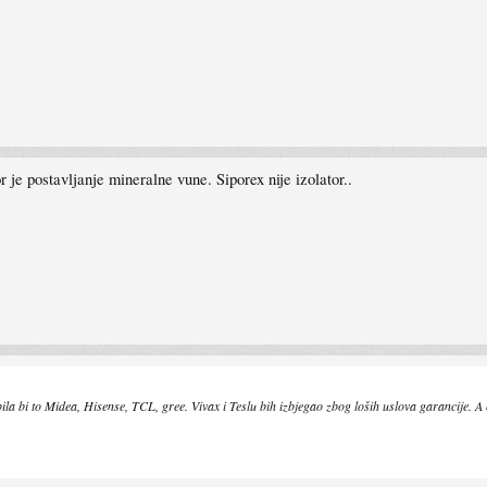
or je postavljanje mineralne vune. Siporex nije izolator..
 bila bi to Midea, Hisense, TCL, gree. Vivax i Teslu bih izbjegao zbog loših uslova garancije. A