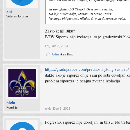
Ja sam gledao LG S18EQ, Gree lomo regular,
zoi
Da li je Midea bolja, Maxon, Hi Sense, Haier.
Veteran foruma
Ne mogu biti pametan nikako. Ovo mi dugorocno treba.
Zašto želiš 18ku?
BTW Siporex nije izolacija, to je građevinski blok.
zoi
,
Dec 3, 2023
Aldiin
likes this.
https://gradnjakuce.com/prednosti-ytong-sustava/
dakle ako je siporex on je sam po sebi dovoljan ka
problem siporexa je ocajna zvuzna izolacija
nivla
Komšija
nivla
,
Dec 3, 2023
Pogrešno, siporex nije dovoljan, ni blizu. Ne tre