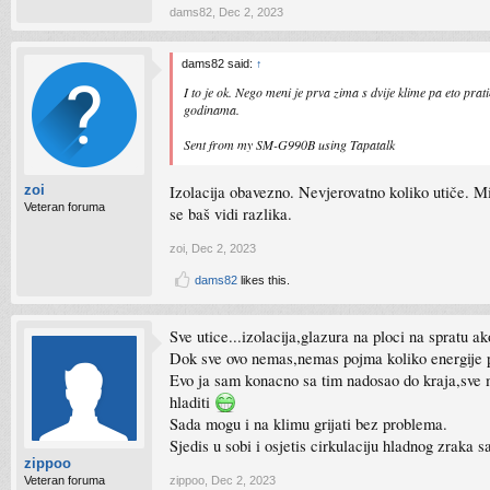
dams82
,
Dec 2, 2023
dams82 said:
↑
I to je ok. Nego meni je prva zima s dvije klime pa eto pr
godinama.
Sent from my SM-G990B using Tapatalk
Izolacija obavezno. Nevjerovatno koliko utiče. Mi
zoi
Veteran foruma
se baš vidi razlika.
zoi
,
Dec 2, 2023
dams82
likes this.
Sve utice...izolacija,glazura na ploci na spratu a
Dok sve ovo nemas,nemas pojma koliko energije pr
Evo ja sam konacno sa tim nadosao do kraja,sve m
hladiti
Sada mogu i na klimu grijati bez problema.
Sjedis u sobi i osjetis cirkulaciju hladnog zraka
zippoo
Veteran foruma
zippoo
,
Dec 2, 2023