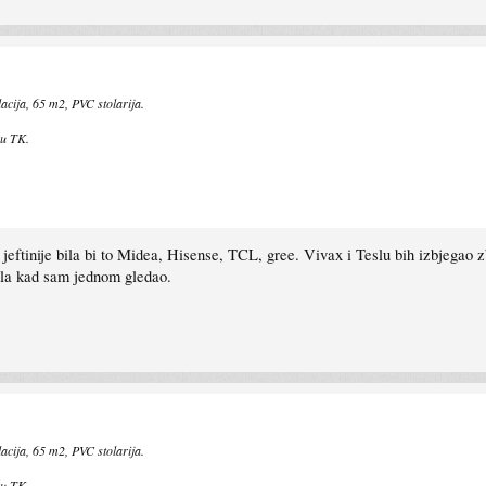
lacija, 65 m2, PVC stolarija.
 u TK.
jeftinije bila bi to Midea, Hisense, TCL, gree. Vivax i Teslu bih izbjegao zb
ila kad sam jednom gledao.
lacija, 65 m2, PVC stolarija.
 u TK.