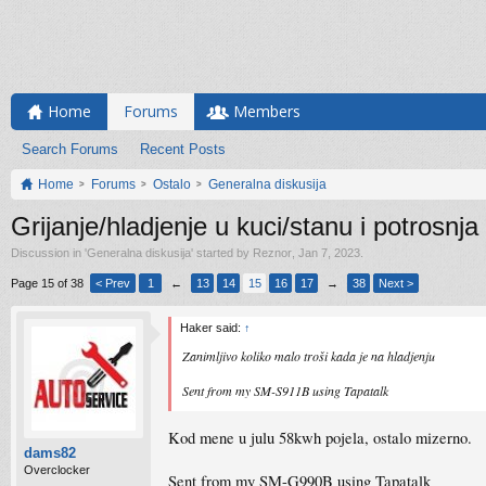
Home
Forums
Members
Search Forums
Recent Posts
Home
Forums
Ostalo
Generalna diskusija
Grijanje/hladjenje u kuci/stanu i potrosnja
Discussion in '
Generalna diskusija
' started by
Reznor
,
Jan 7, 2023
.
Page 15 of 38
< Prev
1
←
13
14
15
16
17
→
38
Next >
Haker said:
↑
Zanimljivo koliko malo troši kada je na hladjenju
Sent from my SM-S911B using Tapatalk
Kod mene u julu 58kwh pojela, ostalo mizerno.
dams82
Overclocker
Sent from my SM-G990B using Tapatalk