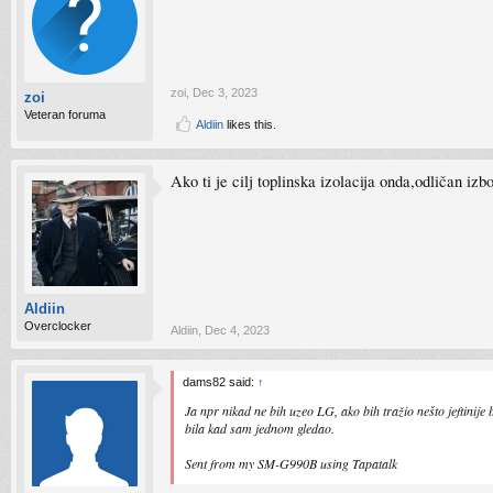
zoi
,
Dec 3, 2023
zoi
Veteran foruma
Aldiin
likes this.
Ako ti je cilj toplinska izolacija onda,odličan izb
Aldiin
Overclocker
Aldiin
,
Dec 4, 2023
dams82 said:
↑
Ja npr nikad ne bih uzeo LG, ako bih tražio nešto jeftinije
bila kad sam jednom gledao.
Sent from my SM-G990B using Tapatalk