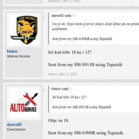
dams82
,
Dec 2, 2023
dams82 said:
↑
I to je ok. Nego meni je prva zima s dvije klime pa eto pr
godinama.
Sent from my SM-G990B using Tapatalk
Jel kod tebe 18 ka i 12?
Haker
Veteran foruma
Sent from my SM-S911B using Tapatalk
Haker
,
Dec 2, 2023
Haker said:
↑
Jel kod tebe 18 ka i 12?
Sent from my SM-S911B using Tapatalk
Obje su 18.
dams82
Overclocker
Sent from my SM-G990B using Tapatalk