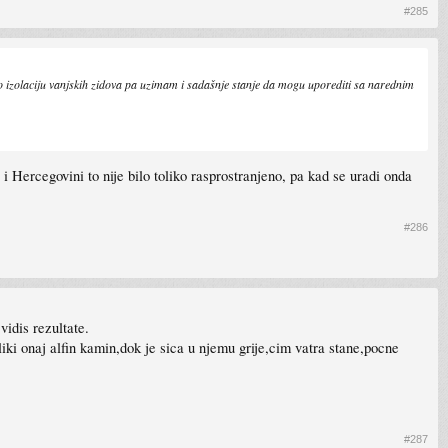
#285
ermo izolaciju vanjskih zidova pa uzimam i sadašnje stanje da mogu uporediti sa narednim
i Hercegovini to nije bilo toliko rasprostranjeno, pa kad se uradi onda
#286
idis rezultate.
ki onaj alfin kamin,dok je sica u njemu grije,cim vatra stane,pocne
#287