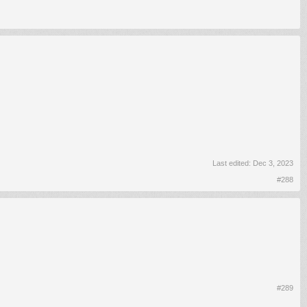
Last edited:
Dec 3, 2023
#288
#289