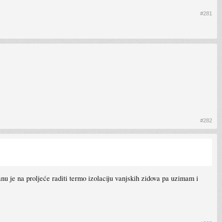
#281
#282
anu je na proljeće raditi termo izolaciju vanjskih zidova pa uzimam i