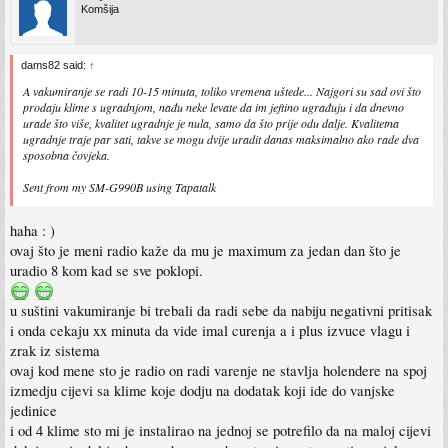
Komšija
dams82 said:
↑
A vakumiranje se radi 10-15 minuta, toliko vremena uštede... Najgori su sad ovi što
prodaju klime s ugradnjom, nađu neke levate da im jeftino ugrađuju i da dnevno
urade što više, kvalitet ugradnje je nula, samo da što prije odu dalje. Kvalitetna
ugradnje traje par sati, takve se mogu dvije uradit danas maksimalno ako rade dva
sposobna čovjeka.
Sent from my SM-G990B using Tapatalk
haha : )
ovaj što je meni radio kaže da mu je maximum za jedan dan što je
uradio 8 kom kad se sve poklopi.
u suštini vakumiranje bi trebali da radi sebe da nabiju negativni pritisak
i onda cekaju xx minuta da vide imal curenja a i plus izvuce vlagu i
zrak iz sistema
ovaj kod mene sto je radio on radi varenje ne stavlja holendere na spoj
izmedju cijevi sa klime koje dodju na dodatak koji ide do vanjske
jedinice
i od 4 klime sto mi je instalirao na jednoj se potrefilo da na maloj cijevi