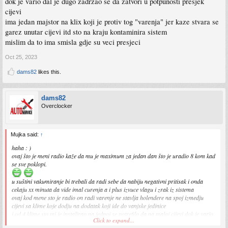
dok je vario dal je dugo zadrzao se da zatvori u potpunosti presjek
cijevi
ima jedan majstor na klix koji je protiv tog "varenja" jer kaze stvara se
garez unutar cijevi itd sto na kraju kontaminira sistem
mislim da to ima smisla gdje su veci presjeci
Oct 25, 2023
dams82
likes this.
dams82
Overclocker
Mujka said:
↑
haha : )
ovaj što je meni radio kaže da mu je maximum za jedan dan što je uradio 8 kom kad
se sve poklopi.
u suštini vakumiranje bi trebali da radi sebe da nabiju negativni pritisak i onda
cekaju xx minuta da vide imal curenja a i plus izvuce vlagu i zrak iz sistema
ovaj kod mene sto je radio on radi varenje ne stavlja holendere na spoj izmedju
cijevi sa klime koje dodju na dodatak koji ide do vanjske jedinice
i od 4 klime sto mi je instalirao na jednoj se potrefilo da na maloj cijevi dok je vario
Click to expand...
dal je dugo zadrzao se da zatvori u potpunosti presjek cijevi