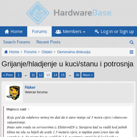
Home
Forums
Members
Log in or Sign up
Search Forums
Recent Posts
Home
Forums
Ostalo
Generalna diskusija
Grijanje/hladjenje u kuci/stanu i potrosnja
< Prev
1
←
11
12
13
14
15
→
38
Next >
Haker
Veteran foruma
Majesco said:
↑
Koju god da odaberes nemoj im dati da ti stave manje od 3 metra cijevi i obavezno
vakumiranje.
Imao sam svadu sa serviserima iz ElektronEN iz Sarajeva kad su radili kod jednih
klimu na silu su htijeli da uvale 1.5 metara cijevi, a naplate puni iznos kao da
ugraduju 3, da nisam bio tu uvalili bi 1.5, a upitanju stariji ljudi kod kojih se