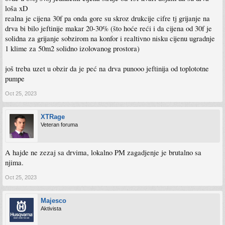
loša xD
realna je cijena 30f pa onda gore su skroz drukcije cifre tj grijanje na
drva bi bilo jeftinije makar 20-30% (što hoće reći i da cijena od 30f je
solidna za grijanje sobzirom na konfor i realtivno nisku cijenu ugradnje
1 klime za 50m2 solidno izolovanog prostora)
još treba uzet u obzir da je peć na drva punooo jeftinija od toplototne
pumpe
Oct 25, 2023
XTRage
Veteran foruma
A hajde ne zezaj sa drvima, lokalno PM zagadjenje je brutalno sa
njima.
Oct 25, 2023
Majesco
Aktivista