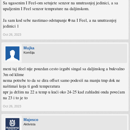
Sa ugasenim I Feel-om setujete senzor na unutrasnjoj jedinici, a sa
upaljenim I Feel senzor temprature na daljinskom.
0
Ja sam kod sebe nastimao odstupanje
na I Feel, a na unutrasnjoj
jedinici 1
Oct 26, 2023
Mujka
Komšija
meni taj ifeel nije pouzdan cesto izgubi singal sa daljinskog a bukvalno
3m od klime
nema potrebe to da se dira offset samo podesiš na manju tmp dok ne
naštimaš koja ti godi temperatura
npr ja držim na 22 a temp u kući oko 24-25 kad zahladni onda povećam
na 23 i to je to
Oct 26, 2023
Majesco
Aktivista