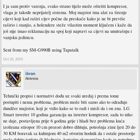
ima jedan majstor na klix koji je protiv tog "varenja" jer kaze stvara se garez
I ja sam protiv varenja, svako strano tijelo može oštetiti kompresor,
unutar cijevi itd sto na kraju kontaminira sistem
mislim da to ima smisla gdje su veci presjeci
vlaga je takođe neprijatelj sistema. Moj majstor ima alat za širenje
cijevi koji kad raširi cijev počne da preskače kako je ne bi previše
raširio i stanjio, a holendere steže vilastim moment ključem i kaže da
još nije imao reklamaciju na spoj koji napravi sa cijevi na unutrašnju i
vanjsku jedinicu.
Sent from my SM-G990B using Tapatalk
Oct 25, 2023
ibran
Aktivista
Tehnički propisi i normativi dođu uz svaki uređaj i prema tome
postupiti i nema problema, problem može biti samo ako to odrađuje
dundžer majistor, koji je vidio kako se to radi i misli da i on zna. LG
Smart inverter 10 godina garancija na inverter kompresor, sada to niko
ne daje, postavljena prije 6 godina grije i hladi bez problema kuća
izolirana stiropor 10 cm prozori dobro dihtuju, potrošnja zimi ljeti 20 do
30 KM boravak sa kuhinjom 40 m2 otvorim hodnik da i ostale prostorije
malo dobiju toplote ili hladnoće, koristim ekonomično kada je potrebno