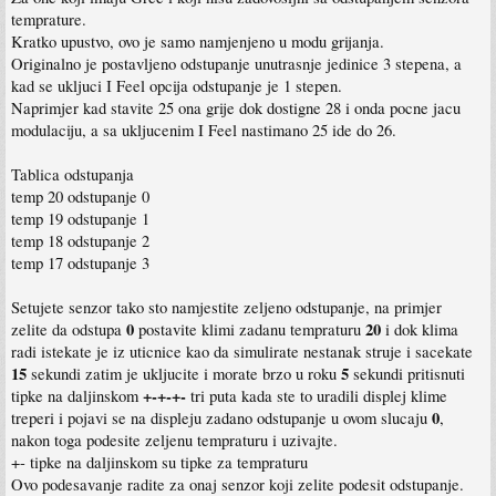
temprature.
Kratko upustvo, ovo je samo namjenjeno u modu grijanja.
Originalno je postavljeno odstupanje unutrasnje jedinice 3 stepena, a
kad se ukljuci I Feel opcija odstupanje je 1 stepen.
Naprimjer kad stavite 25 ona grije dok dostigne 28 i onda pocne jacu
modulaciju, a sa ukljucenim I Feel nastimano 25 ide do 26.
Tablica odstupanja
temp 20 odstupanje 0
temp 19 odstupanje 1
temp 18 odstupanje 2
temp 17 odstupanje 3
Setujete senzor tako sto namjestite zeljeno odstupanje, na primjer
0
20
zelite da odstupa
postavite klimi zadanu tempraturu
i dok klima
radi istekate je iz uticnice kao da simulirate nestanak struje i sacekate
15
5
sekundi zatim je ukljucite i morate brzo u roku
sekundi pritisnuti
+-+-+-
tipke na daljinskom
tri puta kada ste to uradili displej klime
0
treperi i pojavi se na displeju zadano odstupanje u ovom slucaju
,
nakon toga podesite zeljenu tempraturu i uzivajte.
+- tipke na daljinskom su tipke za tempraturu
Ovo podesavanje radite za onaj senzor koji zelite podesit odstupanje.