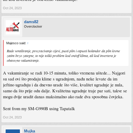
Oct 24, 2023
dams82
Overclocker
Majesco said:
↑
Rade ventiliranje, prozracivanje cijevi, pusti plin i otpusti holander da plin krene
zatim brzo zategne, to nije toliki problem kod on/off klima, ali kod invertera je
obavezno vakumiranje.
A vakumiranje se radi 10-15 minuta, toliko vremena uštede... Najgori
su sad ovi što prodaju klime s ugradnjom, nađu neke levate da im
jeftino ugrađuju i da dnevno urade što više, kvalitet ugradnje je nula,
samo da što prije odu dalje. Kvalitetna ugradnje traje par sati, takve se
mogu dvije uradit danas maksimalno ako rade dva sposobna čovjeka.
Sent from my SM-G990B using Tapatalk
Oct 24, 2023
Mujka