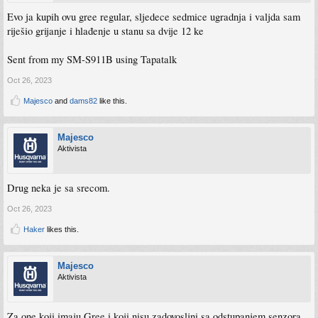
Evo ja kupih ovu gree regular, sljedece sedmice ugradnja i valjda sam
riješio grijanje i hlađenje u stanu sa dvije 12 ke
Sent from my SM-S911B using Tapatalk
Oct 26, 2023
Majesco
and
dams82
like this.
Majesco
Aktivista
Drug neka je sa srecom.
Oct 26, 2023
Haker
likes this.
Majesco
Aktivista
Za one koji imaju Gree i koji nisu zadovosljni sa odstupanjem senzora