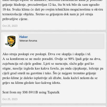
grijanje hlađenje, prezadovoljan 12-ka, šta bi tek bilo da sam ugradio
18-ku. Svaka klima će dati po svojim tehničkim mogućnostima u okviru
termoizolacije objekta. Sretno sa grijanjem dok nam je još struja
prihvatljive cijene.
Oct 25, 2023
Haker
Veteran foruma
Ako struja poskupi sve poskupi. Drva sve skuplja i skuplja i td.
A sa komforom se ne može poraditi. Ovdje se 90% ljudi grije na drva,
zajebancija od cijele godine. Ljeti se narucuju, slažu gdje god ko
stigne, naselje izgleda kao kakva favela, pa onda cijepkanje, loženje pa
cijeli grad smrdi na garotinu i tako. Što je najgore trenutno grijanje
preko klime je daleko isplativije ali džabe, kada kažeš nekom da se
grijes na klimu gledate kao kakvog idiota.
Sent from my SM-S911B using Tapatalk
Oct 25, 2023