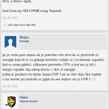
drva, a dosta i ugalj.
Sent from my SM-G990B using Tapatalk
Oct 25, 2023
p4ja
and
Haker
like this.
Mujka
Komšija
pa ja vama gore napisa da je potrebno više drva da se proizvede el
energija koja bi se za grijanje koristila (valjda ce i to nekome zagaditi)
kad se uzmu gubitci, efikasnost pretvorbe (35% a kod nas je još i
manja) ispadne 1kg suhog drveta = 1kw el energije
jedini je prednost sto klime imaju COP 3 pa za 1kw daju 3kw topline
a šta mislite jel ekološki se grijat na one bojlere sto je COP 1 : )
Oct 26, 2023
Haker
Veteran foruma