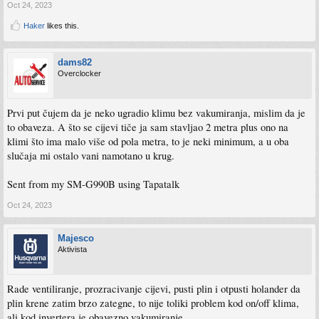
Oct 24, 2023
Haker
likes this.
dams82
Overclocker
Prvi put čujem da je neko ugradio klimu bez vakumiranja, mislim da je
to obaveza. A što se cijevi tiče ja sam stavljao 2 metra plus ono na
klimi što ima malo više od pola metra, to je neki minimum, a u oba
slučaja mi ostalo vani namotano u krug.
Sent from my SM-G990B using Tapatalk
Oct 24, 2023
Majesco
Aktivista
Rade ventiliranje, prozracivanje cijevi, pusti plin i otpusti holander da
plin krene zatim brzo zategne, to nije toliki problem kod on/off klima,
ali kod invertera je obavezno vakumiranje.