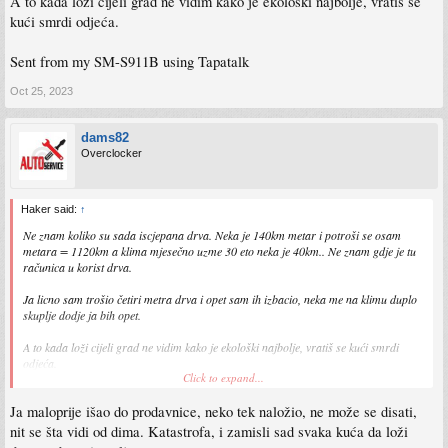
A to kada loži cijeli grad ne vidim kako je ekološki najbolje, vratiš se
kući smrdi odjeća.
Sent from my SM-S911B using Tapatalk
Oct 25, 2023
dams82
Overclocker
Haker said:
↑
Ne znam koliko su sada iscjepana drva. Neka je 140km metar i potroši se osam
metara = 1120km a klima mjesečno uzme 30 eto neka je 40km.. Ne znam gdje je tu
računica u korist drva.
Ja licno sam trošio četiri metra drva i opet sam ih izbacio, neka me na klimu duplo
skuplje dodje ja bih opet.
A to kada loži cijeli grad ne vidim kako je ekološki najbolje, vratiš se kući smrdi
odjeća.
Click to expand...
Sent from my SM-S911B using Tapatalk
Ja maloprije išao do prodavnice, neko tek naložio, ne može se disati,
nit se šta vidi od dima. Katastrofa, i zamisli sad svaka kuća da loži