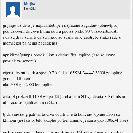
Mujka
Komšija
grijanje na drva je najkvalitetnije i najmanje zagađuje (obnovljivo)
pod uslovom da čovjek ima dobru peć sa preko 90% iskorištenosti
i da su drva suha tj da su 1 god se sušila prije upotrebe (tako rade u
njemackoj pa nema zagadjenja)
npr klima/pumpa potroši 1kw a dadne 3kw topline (kad se uzme
prosjek za sezonu)
cijena drveta na drvosjeci 0.7 kubika 165KM /====\ 3300kw topline
gore sa klimom
oko 500kg = 2000 kw topline
a da bi proizveli 1100kw (po 15f) treba nam 800kg drveta xD (a nisam
ni uracunao gubitke u mreži...)
tj da smo se grijali na ta drva dobili bi istu količine topline kao i sa
klimom (jest da bi bilo skuplje po trenutnim cijenama oko 100KM više)
ovde u ovoj svoj jednačini cijena struje od 15f kvari dojam da su drva