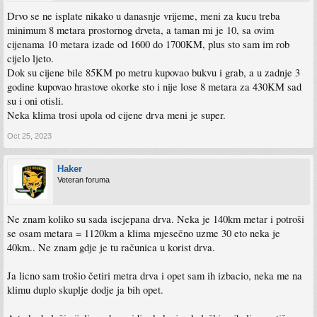
Drvo se ne isplate nikako u danasnje vrijeme, meni za kucu treba
minimum 8 metara prostornog drveta, a taman mi je 10, sa ovim
cijenama 10 metara izade od 1600 do 1700KM, plus sto sam im rob
cijelo ljeto.
Dok su cijene bile 85KM po metru kupovao bukvu i grab, a u zadnje 3
godine kupovao hrastove okorke sto i nije lose 8 metara za 430KM sad
su i oni otisli.
Neka klima trosi upola od cijene drva meni je super.
Oct 25, 2023
Haker
Veteran foruma
Ne znam koliko su sada iscjepana drva. Neka je 140km metar i potroši
se osam metara = 1120km a klima mjesečno uzme 30 eto neka je
40km.. Ne znam gdje je tu računica u korist drva.
Ja licno sam trošio četiri metra drva i opet sam ih izbacio, neka me na
klimu duplo skuplje dodje ja bih opet.