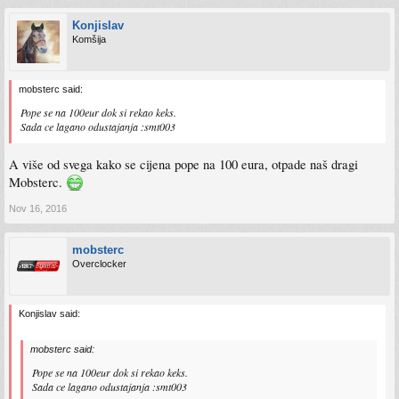
Konjislav
Komšija
mobsterc said:
Pope se na 100eur dok si rekao keks.
Sada ce lagano odustajanja :smt003
A više od svega kako se cijena pope na 100 eura, otpade naš dragi
Mobsterc.
Nov 16, 2016
mobsterc
Overclocker
Konjislav said:
mobsterc said:
Pope se na 100eur dok si rekao keks.
Sada ce lagano odustajanja :smt003