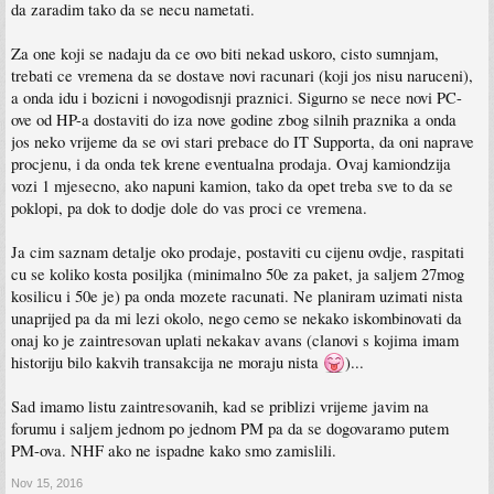
da zaradim tako da se necu nametati.
Za one koji se nadaju da ce ovo biti nekad uskoro, cisto sumnjam,
trebati ce vremena da se dostave novi racunari (koji jos nisu naruceni),
a onda idu i bozicni i novogodisnji praznici. Sigurno se nece novi PC-
ove od HP-a dostaviti do iza nove godine zbog silnih praznika a onda
jos neko vrijeme da se ovi stari prebace do IT Supporta, da oni naprave
procjenu, i da onda tek krene eventualna prodaja. Ovaj kamiondzija
vozi 1 mjesecno, ako napuni kamion, tako da opet treba sve to da se
poklopi, pa dok to dodje dole do vas proci ce vremena.
Ja cim saznam detalje oko prodaje, postaviti cu cijenu ovdje, raspitati
cu se koliko kosta posiljka (minimalno 50e za paket, ja saljem 27mog
kosilicu i 50e je) pa onda mozete racunati. Ne planiram uzimati nista
unaprijed pa da mi lezi okolo, nego cemo se nekako iskombinovati da
onaj ko je zaintresovan uplati nekakav avans (clanovi s kojima imam
historiju bilo kakvih transakcija ne moraju nista
)...
Sad imamo listu zaintresovanih, kad se priblizi vrijeme javim na
forumu i saljem jednom po jednom PM pa da se dogovaramo putem
PM-ova. NHF ako ne ispadne kako smo zamislili.
Nov 15, 2016