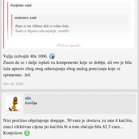
Konjislav said:
mobsterc said:
Pope se na 100eur dok si rekao keks.
Sada ce lagano odustajanja :smt003
A više od svega kako se cijena pope na 100 eura, otpade naš dragi Mobsterc.
Click to expand...
Valja izdvojiti 40x 100€.
Zbog cega?
Znam da se i dalje isplati za komponente koje se dobiju, ali ovo je bila
šala upravo zbog ovog odustajanja zbog malog povećanja koje si
spomenuo. :lol:
Nov 16, 2016
efo
Komšija
Nisi pročitao objašnjenje donjape, 50 eura je dostava za min 4 kućišta,
znaci efektivna cijena po kućištu bi u tom slučaju bila 62.5 eura...
Konjislave