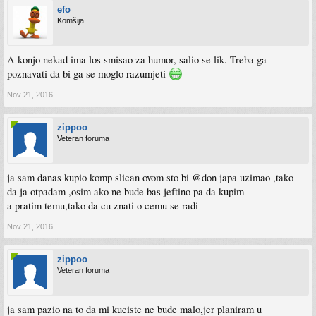
efo
Komšija
A konjo nekad ima los smisao za humor, salio se lik. Treba ga
poznavati da bi ga se moglo razumjeti
Nov 21, 2016
zippoo
Veteran foruma
ja sam danas kupio komp slican ovom sto bi @don japa uzimao ,tako
da ja otpadam ,osim ako ne bude bas jeftino pa da kupim
a pratim temu,tako da cu znati o cemu se radi
Nov 21, 2016
zippoo
Veteran foruma
ja sam pazio na to da mi kuciste ne bude malo,jer planiram u