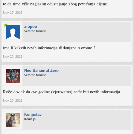
te da time više naglasim odustajanje zbog povećanja cijene.
Nov 17, 2016
zippoo
Veteran foruma
ima li kakvih novih informacija @donjapa o ovome ?
Nov 20, 2016
Neo Bahamut Zero
Veteran foruma
Reče čovjek da ove godine (vjerovatno) neće biti novih informacija.
Nov 20, 2016
Konjislav
Komšija