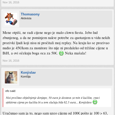
Nov 16, 2016
Thomasony
Aktivista
Mene otpiši, ne radi cijene nego je malo clown fiesta. Jebo lud
zbunjenog, a da ne pominjem nakve potrebe za quotanjem u vidu nekih
prozivki ljudi koji nisu ni pročitali moj replay. Na kraju ko se prozivao
nudio je 45€/kom za monitore što nije ni predaleko od tržišne cijene u
BiH, a ovi očekuju boga oca za 50€.
Neka mašala!
Nov 16, 2016
Konjislav
Komšija
efo said:
Nisi pročitao objašnjenje donjape, 50 eura je dostava za min 4 kućišta, znaci
efektivna cijena po kućištu bi u tom slučaju bila 62.5 eura... Konjislave
Uračunao sam ja to, nego sam uzeo cijenu od 100€ pošto je 100 > 63,