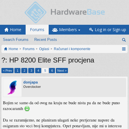
Home
Forums
Members
Log in or Sign up
Search Forums
Recent Posts
Home
Forums
Oglasi
Računari i komponente
?: HP 8200 Elite SFF procjena
< Prev
1
2
3
4
5
6
Next >
donjapa
Overclocker
Bojim se samo da od ovog na kraju ne bude nista pa da ne bude puno
razocaranih
Da se razumijemo, ne planiram ulagati neke pretjerane napore da
osiguram sto veci broj kompjutera. Opet ponavljam, nije mi u interesu