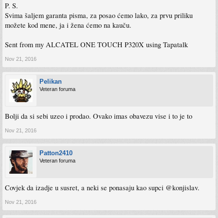
P. S.
Svima šaljem garanta pisma, za posao ćemo lako, za prvu priliku
možete kod mene, ja i žena ćemo na kauču.
Sent from my ALCATEL ONE TOUCH P320X using Tapatalk
Nov 21, 2016
Pelikan
Veteran foruma
Bolji da si sebi uzeo i prodao. Ovako imas obavezu vise i to je to
Nov 21, 2016
Patton2410
Veteran foruma
Covjek da izadje u susret, a neki se ponasaju kao supci @konjislav.
Nov 21, 2016