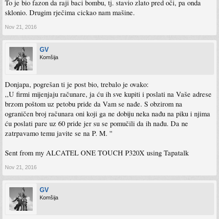
To je bio fazon da raji baci bombu, tj. stavio zlato pred oči, pa onda
sklonio. Drugim rječima cickao nam mašine.
Nov 21, 2016
GV
Komšija
Donjapa, pogrešan ti je post bio, trebalo je ovako:
,,U firmi mijenjaju računare, ja ću ih sve kupiti i poslati na Vaše adrese
brzom poštom uz petobu pride da Vam se nađe. S obzirom na
ograničen broj računara oni koji ga ne dobiju neka nađu na piku i njima
ću poslati pare uz 60 pride jer su se pomučili da ih nađu. Da ne
zatrpavamo temu javite se na P. M. ''
Sent from my ALCATEL ONE TOUCH P320X using Tapatalk
Nov 21, 2016
GV
Komšija