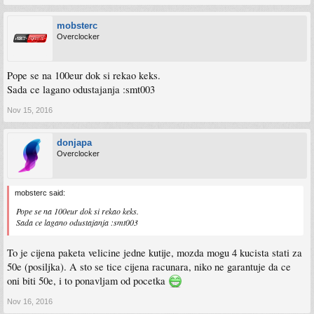
mobsterc
Overclocker
Pope se na 100eur dok si rekao keks.
Sada ce lagano odustajanja :smt003
Nov 15, 2016
donjapa
Overclocker
mobsterc said:
Pope se na 100eur dok si rekao keks.
Sada ce lagano odustajanja :smt003
To je cijena paketa velicine jedne kutije, mozda mogu 4 kucista stati za
50e (posiljka). A sto se tice cijena racunara, niko ne garantuje da ce
oni biti 50e, i to ponavljam od pocetka
Nov 16, 2016