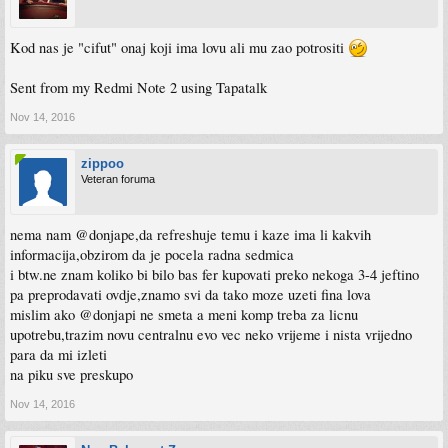
Kod nas je "cifut" onaj koji ima lovu ali mu zao potrositi
Sent from my Redmi Note 2 using Tapatalk
Nov 14, 2016
zippoo
Veteran foruma
nema nam @donjape,da refreshuje temu i kaze ima li kakvih
informacija,obzirom da je pocela radna sedmica
i btw.ne znam koliko bi bilo bas fer kupovati preko nekoga 3-4 jeftino
pa preprodavati ovdje,znamo svi da tako moze uzeti fina lova
mislim ako @donjapi ne smeta a meni komp treba za licnu
upotrebu,trazim novu centralnu evo vec neko vrijeme i nista vrijedno
para da mi izleti
na piku sve preskupo
Nov 14, 2016