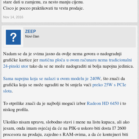
stare dati u zamjenu, za nesto manju cijenu.
Cisco je poceo praktikovati tu vrstu prodaje.
Nov 14, 2016
ZEEP
Novi član
Nadam se da je svima jasno da ovdje nema govora o nadogradnji
grafičke kartice jer
matična ploča u ovom računaru nema tradicionalni
24-pinski utor
tako da se ne može nadograditi ni bolja napojna jedinica.
Sama napojna koja se nalazi u ovom modelu je 240W
, što znači da
grafička koja se može ugraditi ne bi smjela vući
preko 25W s PCIe
slota
.
To otprilike znači da je najbolji mogući izbor
Radeon HD 6450
i to
niskog profila.
Ukoliko nisam upravu, slobodno stavi i mene na listu kupaca, ali ako
jesam, onda imam osjećaj da će na PIK-u uskoro biti dosta I7 2600
procesora na prodaju, zajedno s RAM-ovima, a da će kontejneri biti