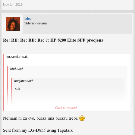
Nov 14, 2016
bhd
Veteran foruma
Re: RE: Re: RE: Re: ?: HP 8200 Elite SFF procjena
forzamilan said:
bhd said:
donjapa said:
Oki
Click to expand...
Malo sam se izgubio u cijeloj poruci, ali ovaj PC jos uvijek nema cijene, a
cisto sumnjam da ce moci ici za 90 KM (prilicno sam siguran da nece)
Nemam ni za ovo, buraz ima burazu treba
kao sto si pomenuo u prethodnom postu.
Click to expand...
Sent from my LG-D855 using Tapatalk
A nemas.za bf1 a?
ja dajem 100, ako bude za 100, kupujem