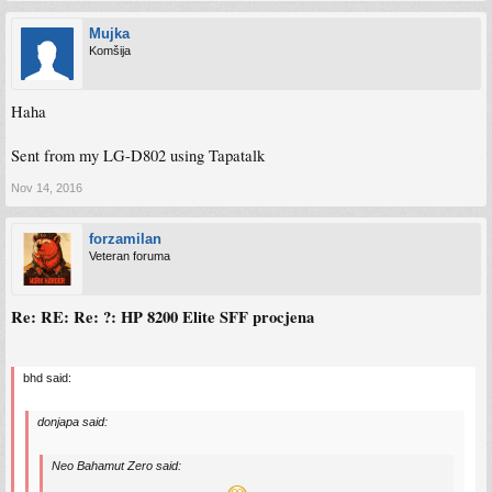
Mujka
Komšija
Haha
Sent from my LG-D802 using Tapatalk
Nov 14, 2016
forzamilan
Veteran foruma
Re: RE: Re: ?: HP 8200 Elite SFF procjena
bhd said:
donjapa said:
Neo Bahamut Zero said: