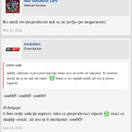
Neo Bahamut Zero
Veteran foruma
Ko misli ovo preprodavati nek se ne javlja (po mogućnosti).
Nov 14, 2016
mobsterc
Overclocker
selvin said:
Aldiin, editovao si prvi post koji nije imao veze sa ovim sto sad pise. To stvarno
mislis da se ne vidi sta radis?
Imao si vec ispada nekih, ali ovo je pravo
supacki.
:smt005 :smt005 :smt005
@donjapa
ti fino ovdje aukciju napravi, tako ce preprodavaci otpasti
izaci ce
skuplje ostale, ali nisi ni ti merhamet :smt005
Nov 14, 2016