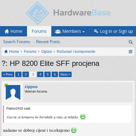
Home
Forums
Members
Log in or Sign up
Search Forums
Recent Posts
Home
Forums
Oglasi
Računari i komponente
?: HP 8200 Elite SFF procjena
< Prev
1
2
3
4
5
6
Next >
zippoo
Veteran foruma
Patton2410 said:
Guzva za kompove ko birvaktile u ratu za mlijeko.
nadamo se dobroj cijeni i iscekujemo