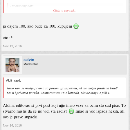
Thomasony said:
Click to expand...
Valjao bi i meni jedan, ali sa zvaničnom potvrdom za 24h. Toliko traje aukcija
za ram koji ako bidujem još malo vjerovatno ima da platim koliko taj cijeli pc.
Pa ću harvestati ram i procesor, a ugurat mu kakav i3 i 4 gige rama na ploču
ja dajem 100, ako bude za 100, kupujem
pa nek onda ide budi zašta nekome u kuću za interneta. Potvrda sutra, ako
ostane neki komad u toj rezervaciji.
eto :*
Malo sam se izgubio u cijeloj poruci, ali ovaj PC jos uvijek nema cijene, a cisto
Nov 13, 2016
sumnjam da ce moci ici za 90 KM (prilicno sam siguran da nece) kao sto si
pomenuo u prethodnom postu.
selvin
Moderator
Aldiin said:
Javio sam se medju prvima sa postom za kupovinu, jel me možeš pisati na listu?
Eto ti i privatna poruka. Zainteresovan za 2 komada, ako ne mogu 2 piši 1.
Aldiin, editovao si prvi post koji nije imao veze sa ovim sto sad pise. To
stvarno mislis da se ne vidi sta radis?
Imao si vec ispada nekih, ali
ovo je pravo supacki.
Nov 14, 2016