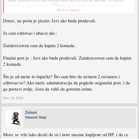
mislis da se ne vidi sta radis?
Imao si vec ispada nekih, ali ovo je pravo
Click to expand...
supacki.
Druze, na postu je pisalo: Javi ako budu prodavali.
Ja sam editovao i ubacio dio :
Zainteresovan sam da kupim 2 komada .
Finalni post je : Javi ako budu prodavali. Zainteresovan sam da kupim
2 komada .
Šta je od mene to šupački? Što sam htio da uzmem 2 računara i
editovao to? Ako može administracija da pogleda originalni post, i da
ga postavi ovdje, čisto da vidiš da govorim istinu.
Nov 14, 2016
Zeleni
Network Ninja
Moze se vrlo lako desiti da su i nove masine kupljene od HP, i da ce