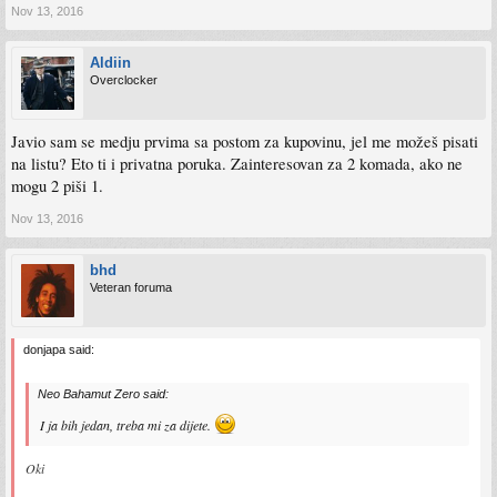
Nov 13, 2016
Aldiin
Overclocker
Javio sam se medju prvima sa postom za kupovinu, jel me možeš pisati
na listu? Eto ti i privatna poruka. Zainteresovan za 2 komada, ako ne
mogu 2 piši 1.
Nov 13, 2016
bhd
Veteran foruma
donjapa said:
Neo Bahamut Zero said:
I ja bih jedan, treba mi za dijete.
Oki