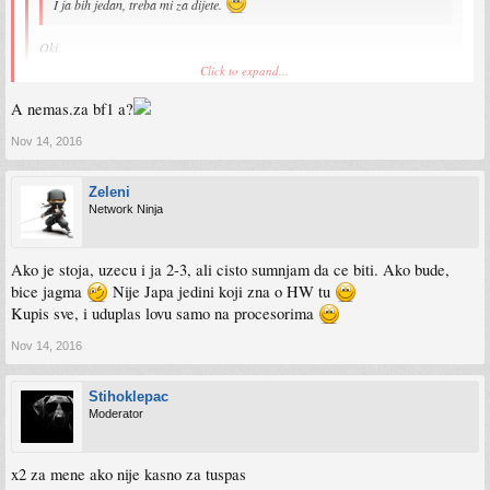
I ja bih jedan, treba mi za dijete.
Oki
Click to expand...
Thomasony said:
A nemas.za bf1 a?
Click to expand...
Valjao bi i meni jedan, ali sa zvaničnom potvrdom za 24h. Toliko traje
aukcija za ram koji ako bidujem još malo vjerovatno ima da platim koliko
Nov 14, 2016
taj cijeli pc. Pa ću harvestati ram i procesor, a ugurat mu kakav i3 i 4 gige
ja dajem 100, ako bude za 100, kupujem
rama na ploču pa nek onda ide budi zašta nekome u kuću za interneta.
Zeleni
Potvrda sutra, ako ostane neki komad u toj rezervaciji.
eto :*
Network Ninja
Malo sam se izgubio u cijeloj poruci, ali ovaj PC jos uvijek nema cijene, a cisto
sumnjam da ce moci ici za 90 KM (prilicno sam siguran da nece) kao sto si
Ako je stoja, uzecu i ja 2-3, ali cisto sumnjam da ce biti. Ako bude,
pomenuo u prethodnom postu.
bice jagma
Nije Japa jedini koji zna o HW tu
Kupis sve, i uduplas lovu samo na procesorima
Nov 14, 2016
Stihoklepac
Moderator
x2 za mene ako nije kasno za tuspas