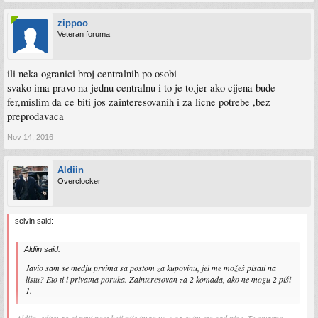
zippoo
Veteran foruma
ili neka ogranici broj centralnih po osobi
svako ima pravo na jednu centralnu i to je to,jer ako cijena bude
fer,mislim da ce biti jos zainteresovanih i za licne potrebe ,bez
preprodavaca
Nov 14, 2016
Aldiin
Overclocker
selvin said:
Aldiin said:
Javio sam se medju prvima sa postom za kupovinu, jel me možeš pisati na
listu? Eto ti i privatna poruka. Zainteresovan za 2 komada, ako ne mogu 2 piši
1.
Aldiin, editovao si prvi post koji nije imao veze sa ovim sto sad pise. To stvarno