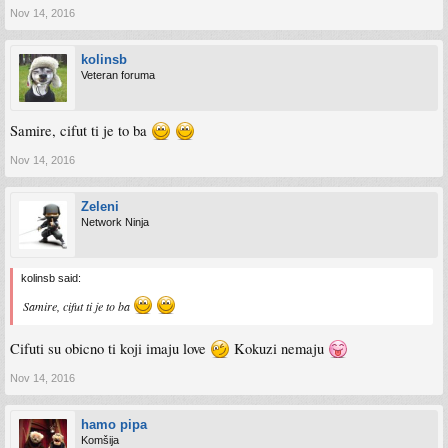
Nov 14, 2016
eto :*
kolinsb
Veteran foruma
Samire, cifut ti je to ba
Nov 14, 2016
Zeleni
Network Ninja
kolinsb said:
Samire, cifut ti je to ba
Cifuti su obicno ti koji imaju love
Kokuzi nemaju
Nov 14, 2016
hamo pipa
Komšija