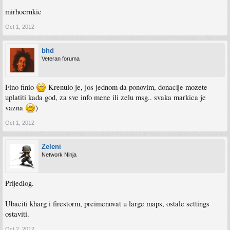
Skype name:
mirhocrnkic
jusuf_hadzic
Oct 1, 2012
bhd
Veteran foruma
Fino finio
Krenulo je, jos jednom da ponovim, donacije mozete
uplatiti kada god, za sve info mene ili zelu msg.. svaka markica je
vazna
)
Oct 1, 2012
Zeleni
Network Ninja
Prijedlog.
Ubaciti kharg i firestorm, preimenovat u large maps, ostale settings
ostaviti.
Oct 2, 2012