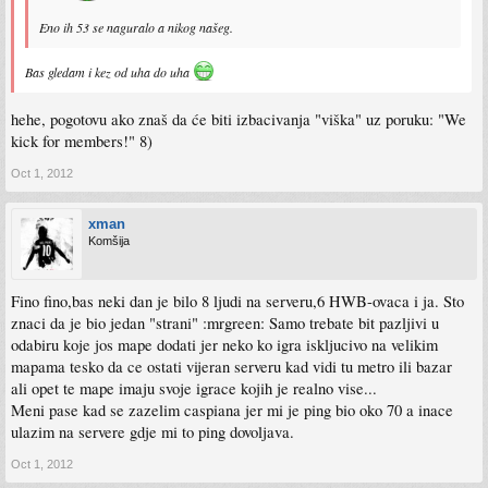
Eno ih 53 se naguralo a nikog našeg.
Bas gledam i kez od uha do uha
hehe, pogotovu ako znaš da će biti izbacivanja "viška" uz poruku: "We
kick for members!" 8)
Oct 1, 2012
xman
Komšija
Fino fino,bas neki dan je bilo 8 ljudi na serveru,6 HWB-ovaca i ja. Sto
znaci da je bio jedan "strani" :mrgreen: Samo trebate bit pazljivi u
odabiru koje jos mape dodati jer neko ko igra iskljucivo na velikim
mapama tesko da ce ostati vijeran serveru kad vidi tu metro ili bazar
ali opet te mape imaju svoje igrace kojih je realno vise...
Meni pase kad se zazelim caspiana jer mi je ping bio oko 70 a inace
ulazim na servere gdje mi to ping dovoljava.
Oct 1, 2012