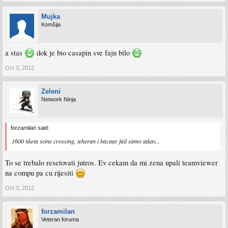
Mujka
Komšija
a stas
dok je bio casapin sve fajn bilo
Oct 3, 2012
Zeleni
Network Ninja
forzamilan said:
1600 tiketa seine crossing, teheran i bazaar fail samo takav...
To se trebalo resetovati jutros. Ev cekam da mi zena upali teamviewer
na compu pa cu rijesiti
Oct 3, 2012
forzamilan
Veteran foruma