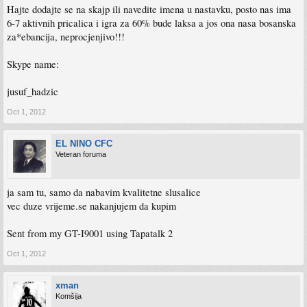
Hajte dodajte se na skajp ili navedite imena u nastavku, posto nas ima
6-7 aktivnih pricalica i igra za 60% bude laksa a jos ona nasa bosanska
za*ebancija, neprocjenjivo!!!
Skype name:
jusuf_hadzic
Oct 1, 2012
EL NINO CFC
Veteran foruma
ja sam tu, samo da nabavim kvalitetne slusalice
vec duze vrijeme.se nakanjujem da kupim
Sent from my GT-I9001 using Tapatalk 2
Oct 1, 2012
xman
Komšija