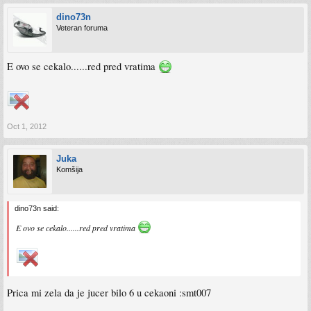
dino73n
Veteran foruma
E ovo se cekalo......red pred vratima
Oct 1, 2012
Juka
Komšija
dino73n said:
E ovo se cekalo......red pred vratima
Prica mi zela da je jucer bilo 6 u cekaoni :smt007