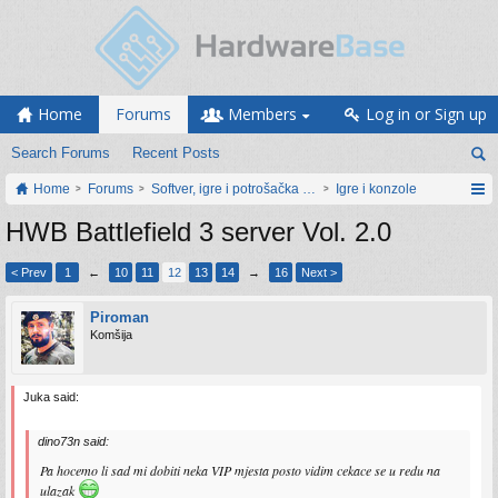
Home
Forums
Members
Log in or Sign up
Search Forums
Recent Posts
Home
Forums
Softver, igre i potrošačka elektronika
Igre i konzole
HWB Battlefield 3 server Vol. 2.0
< Prev
1
←
10
11
12
13
14
→
16
Next >
Piroman
Komšija
Juka said:
dino73n said:
Pa hocemo li sad mi dobiti neka VIP mjesta posto vidim cekace se u redu na
ulazak