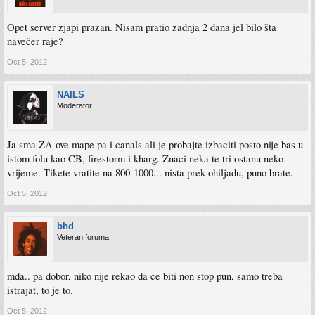
Opet server zjapi prazan. Nisam pratio zadnja 2 dana jel bilo šta
navečer raje?
Oct 5, 2012
NAILS
Moderator
Ja sma ZA ove mape pa i canals ali je probajte izbaciti posto nije bas u
istom folu kao CB, firestorm i kharg. Znaci neka te tri ostanu neko
vrijeme. Tikete vratite na 800-1000... nista prek ohiljadu, puno brate.
Oct 5, 2012
bhd
Veteran foruma
mda.. pa dobor, niko nije rekao da ce biti non stop pun, samo treba
istrajat, to je to.
Oct 5, 2012