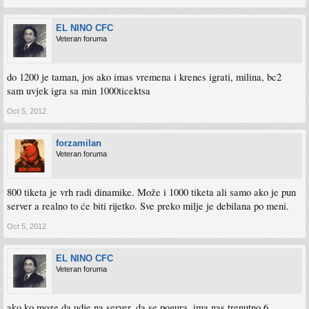
EL NINO CFC
Veteran foruma
do 1200 je taman, jos ako imas vremena i krenes igrati, milina, bc2
sam uvjek igra sa min 1000ticektsa
Oct 5, 2012
forzamilan
Veteran foruma
800 tiketa je vrh radi dinamike. Može i 1000 tiketa ali samo ako je pun
server a realno to će biti rijetko. Sve preko milje je debilana po meni.
Oct 5, 2012
EL NINO CFC
Veteran foruma
ako ko moze da udje na server, da se pogura, ima nas trenutno 6