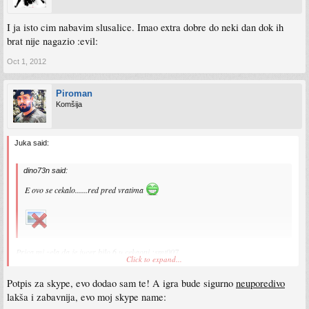
I ja isto cim nabavim slusalice. Imao extra dobre do neki dan dok ih
brat nije nagazio :evil:
Oct 1, 2012
Piroman
Komšija
Juka said:
dino73n said:
E ovo se cekalo......red pred vratima
Prica mi zela da je jucer bilo 6 u cekaoni :smt007
Click to expand...
Hajte dodajte se na skajp ili navedite imena u nastavku, posto nas ima 6-7 aktivnih
Potpis za skype, evo dodao sam te! A igra bude sigurno
neuporedivo
pricalica i igra za 60% bude laksa a jos ona nasa bosanska za*ebancija,
lakša i zabavnija, evo moj skype name:
neprocjenjivo!!!