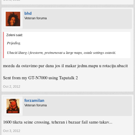
bhd
Veteran foruma
Zeleni said:
Prijedlog.
Ubaciti kharg i firestorm, preimenovat u large maps, ostale settings ostaviti.
mozda da ostavimo par dana jos il makar jednu.mapu u rotaciju.ubacit
Sent from my GT-N7000 using Tapatalk 2
Oct 2, 2012
forzamilan
Veteran foruma
1600 tiketa seine crossing, teheran i bazaar fail samo takav...
Oct 3, 2012