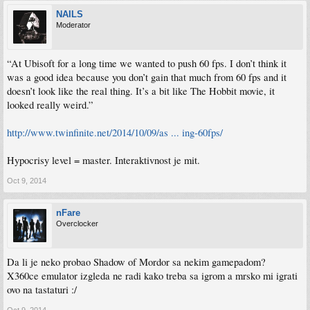
tebe vec na novinare i jutubure koji su ocekivali akciju
samo jednog aliena. A iskreno od igre nisam nista ocekivao jer je necu ni zaigrati.
Sigurno ce radi slabih ocjena imati slabu prodaju pa ce cjena brzo pasti
NAILS
Kotaku ima dobar članak o njoj .
Moderator
“At Ubisoft for a long time we wanted to push 60 fps. I don’t think it
was a good idea because you don’t gain that much from 60 fps and it
doesn’t look like the real thing. It’s a bit like The Hobbit movie, it
looked really weird.”
http://www.twinfinite.net/2014/10/09/as ... ing-60fps/
Hypocrisy level = master. Interaktivnost je mit.
Oct 9, 2014
nFare
Overclocker
Da li je neko probao Shadow of Mordor sa nekim gamepadom?
X360ce emulator izgleda ne radi kako treba sa igrom a mrsko mi igrati
ovo na tastaturi :/
Oct 9, 2014