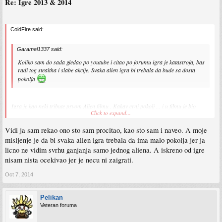
Re: Igre 2013 & 2014
ColdFire said:
Garamel1337 said:
Koliko sam do sada gledao po youtube i citao po forumu igra je katastrofa, bas
radi tog stealtha i slabe akcije. Svaka alien igra bi trebala da bude sa dosta
pokolja
Igra je kao neki tribute prvom Alien filmu . Kakav crni pokolj ... i u filmu je bio
Click to expand...
jedan alien i gOnja ostale . Slasher movie in the space .
I reklamirali su je kao stealth igru sa malim zagonetkama bez puno pew pew .
Vidi ja sam rekao ono sto sam procitao, kao sto sam i naveo. A moje
Ne kad se stvarno upitam jel su ljudi tolko glupi il se prave :lol: Ne mislim na tebe
vec na novinare i jutubure koji su ocekivali akciju
misljenje je da bi svaka alien igra trebala da ima malo pokolja jer ja
Sigurno ce radi slabih ocjena imati slabu prodaju pa ce cjena brzo pasti
licno ne vidim svrhu ganjanja samo jednog aliena. A iskreno od igre
Kotaku ima dobar članak o njoj .
nisam nista ocekivao jer je necu ni zaigrati.
Oct 7, 2014
Pelikan
Veteran foruma