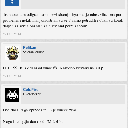
Trenutno sam odigrao samo prvi slucaj i igra me je odusevila. Ima par
problema i nekih manjkavosti ali su se stvarno potrudili i otisli su korak
dalje i sa serijalom ali i sa click and point zanrom.
Oct 10, 2014
Pelikan
Veteran foruma
FF13 55GB, skidam od sinoc ffs. Navodno lockano na 720p...
Oct 10, 2014
ColdFire
Overclocker
Prvi dio il ti ga epizoda te 13 je smece zivo .
Nego imal gdje demo od FM 2o15 ?