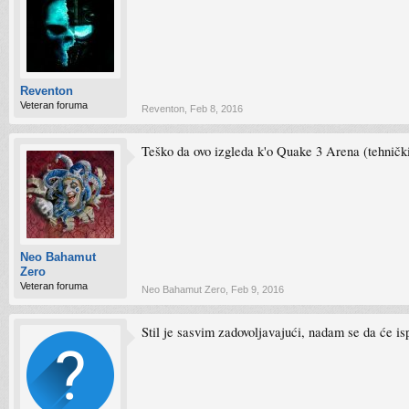
Reventon
Veteran foruma
Reventon
,
Feb 8, 2016
Teško da ovo izgleda k'o Quake 3 Arena (tehnički 
Neo Bahamut
Zero
Veteran foruma
Neo Bahamut Zero
,
Feb 9, 2016
Stil je sasvim zadovoljavajući, nadam se da će isp