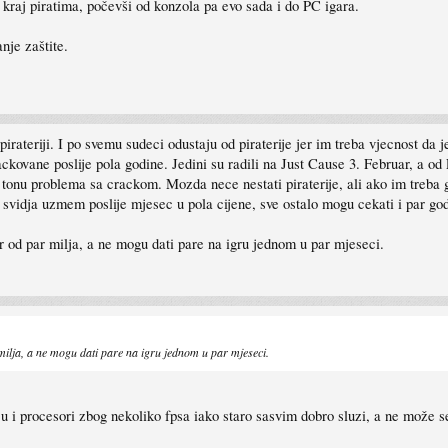
 kraj piratima, počevši od konzola pa evo sada i do PC igara.
nje zaštite.
rateriji. I po svemu sudeci odustaju od piraterije jer im treba vjecnost da
ckovane poslije pola godine. Jedini su radili na Just Cause 3. Februar, a o
nu problema sa crackom. Mozda nece nestati piraterije, ali ako im treba god
e svidja uzmem poslije mjesec u pola cijene, sve ostalo mogu cekati i par go
r od par milja, a ne mogu dati pare na igru jednom u par mjeseci.
milja, a ne mogu dati pare na igru jednom u par mjeseci.
 i procesori zbog nekoliko fpsa iako staro sasvim dobro sluzi, a ne može se