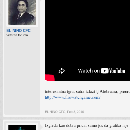
EL NINO CFC
Veteran foruma
interesantna igra, sutra izlazi tj 9.februara, preo
http://www.firewatchgame.com/
EL NINO CFC
,
Feb 8, 2016
Izgleda kao dobra prica, samo jos da grafika nije 