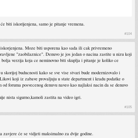
će biti iskorijenjena, samo je pitanje vremena.
#104
ti iskorjenjena. Moze biti usporena kao sada ili cak privremeno
ravljene "zaobilaznice". Denuvo je jos jedan o nacina zastite u nizu koji
 bolja verzija koja ce neminovno biti skuplja i pitanje je koliko ce
u skorijoj buducnosti kako se sve vise stvari bude modernizovalo i
 Likovi koji iz zabave provaljuju u state department i kradu podatke o
om od foruma posvecenog denuvu naveo kao najlaksi nacin da se denuvo
je nista sigurno,kamoli zastita na video igri.
#105
a zavjere će se vidjeti maksimalno za dvije godine.