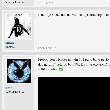
Veteran foruma
zoi
,
Feb 7, 2016
I meni je smijesno sto ovde neki pricaju napamet i
xman
Komšija
xman
,
Feb 7, 2016
Probao Tomb Rader na win 10 i puno bolje perfor
dok na win7 seta od 90-99%. Da li je ovo AMD na
seliti sa win7
dmr
Veteran foruma