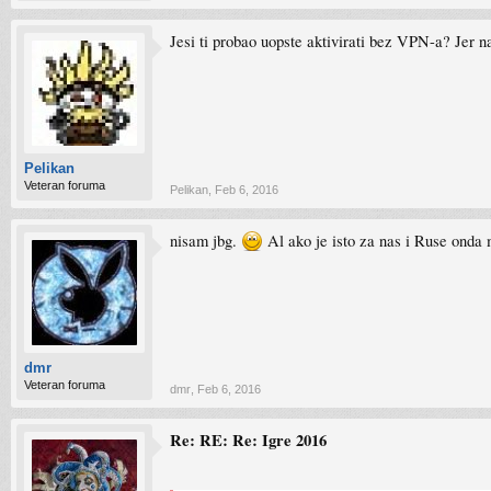
Jesi ti probao uopste aktivirati bez VPN-a? Jer na 
Pelikan
Veteran foruma
Pelikan
,
Feb 6, 2016
nisam jbg.
Al ako je isto za nas i Ruse onda 
dmr
Veteran foruma
dmr
,
Feb 6, 2016
Re: RE: Re: Igre 2016