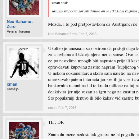
xman said:
ukoliko svi pocnu korisiti denuvo on ce 100% biti razbijen 
Neo Bahamut
Možda, i to pod pretpostavkom da Austrijanci ne n
Zero
Veteran foruma
Neo Bahamut Zero
,
Feb 7, 2016
Ukoliko je unosna,a sa obzirom da postoji dugo kol
zaustavljena ali iskorjenjena nema sanse. Ovo je 
ce po navodima mnogih biti napusten prije ili kasni
opravdavati kupovinu zastite napram "kupljenog 
U nekom dokumentarcu skoro sam naletio na navode
umrezavalo putem interneta jer sve ih je vise i sv
xman
bankovnim racunima itd te kradu milione na taj 
Komšija
deaktivira jer nije vezan za igru nego za zastitu na
Sto popularniji denuvo ili bilo kakav vid zastite 
xman
,
Feb 7, 2016
TL ; DR
Znam da mene nedostatak gusara ne bi pogodio ni 