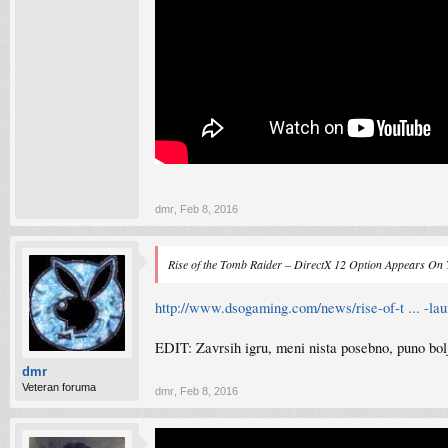
dmr
,
Feb 8, 2016
Rise of the Tomb Raider – DirectX 12 Option Appears O
http://www.dsogaming.com/news/rise-of-t ... -lau
EDIT: Zavrsih igru, meni nista posebno, puno bolj
dmr
Veteran foruma
dmr
,
Feb 8, 2016