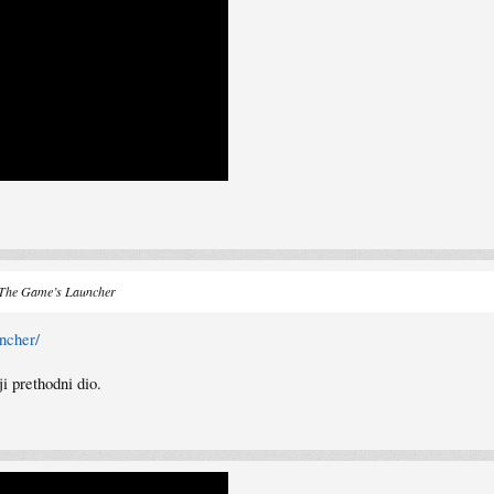
n The Game’s Launcher
ncher/
i prethodni dio.