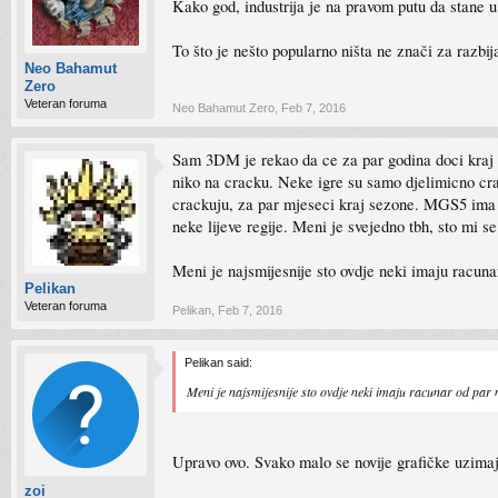
Kako god, industrija je na pravom putu da stane u
To što je nešto popularno ništa ne znači za razbija
Neo Bahamut
Zero
Veteran foruma
Neo Bahamut Zero
,
Feb 7, 2016
Sam 3DM je rekao da ce za par godina doci kraj pi
niko na cracku. Neke igre su samo djelimicno cra
crackuju, za par mjeseci kraj sezone. MGS5 ima to
neke lijeve regije. Meni je svejedno tbh, sto mi s
Meni je najsmijesnije sto ovdje neki imaju racuna
Pelikan
Veteran foruma
Pelikan
,
Feb 7, 2016
Pelikan said:
Meni je najsmijesnije sto ovdje neki imaju racunar od par 
Upravo ovo. Svako malo se novije grafičke uzimaju
zoi