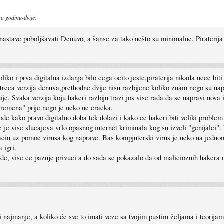
za godinu-dvije.
astave poboljšavati Denuvo, a šanse za tako nešto su minimalne. Piraterija 
iko i prva digitalna izdanja bilo cega ocito jeste,piraterija nikada nece bi
treca verzija denuva,prethodne dvije nisu razbijene koliko znam nego su nap
je. Svaka verzija koju hakeri razbiju trazi jos vise rada da se napravi nova i
vremena" prije nego je neko ne cracka.
 kako pravo digitalno doba tek dolazi i kako ce hakeri biti veliki problem 
e je vise slucajeva vrlo opasnog internet kriminala kog su izveli "genijalci".
nacin uz pomoc virusa kog naprave. Bas kompjuterski virus je neko na jedn
 igri.
bude, vise ce paznje privuci a do sada se pokazalo da od malicioznih hakera ni
najmanje, a koliko će sve to imati veze sa tvojim pustim željama i teorijam