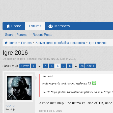
Home
Forums
Members
Search Forums
Recent Posts
Home
Forums
Softver, igre i potrošačka elektronika
Igre i konzole
Igre 2016
Discussion in '
Igre i konzole
' started by
NAILS
,
Dec 9, 2015
.
Page 6 of 28
< Prev
1
←
4
5
6
7
8
→
28
Next >
dmr said:
onda napraviti novi racun i rizikovati 7$
EDIT: Nego gledam komentare na plati.ru da su iz Srbije be
Ako te nisu klepili po usima za Rise of TR, nece 
igor.g
Komšija
igor.g
,
Feb 6, 2016