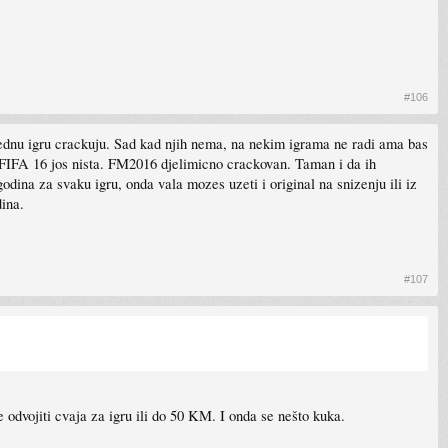
#106
 jednu igru crackuju. Sad kad njih nema, na nekim igrama ne radi ama bas
d FIFA 16 jos nista. FM2016 djelimicno crackovan. Taman i da ih
ina za svaku igru, onda vala mozes uzeti i original na snizenju ili iz
dina.
#107
 odvojiti cvaja za igru ili do 50 KM. I onda se nešto kuka.