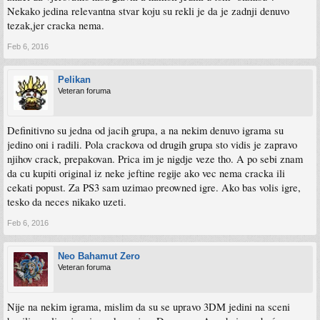
Nekako jedina relevantna stvar koju su rekli je da je zadnji denuvo
tezak,jer cracka nema.
Feb 6, 2016
Pelikan
Veteran foruma
Definitivno su jedna od jacih grupa, a na nekim denuvo igrama su
jedino oni i radili. Pola crackova od drugih grupa sto vidis je zapravo
njihov crack, prepakovan. Prica im je nigdje veze tho. A po sebi znam
da cu kupiti original iz neke jeftine regije ako vec nema cracka ili
cekati popust. Za PS3 sam uzimao preowned igre. Ako bas volis igre,
tesko da neces nikako uzeti.
Feb 6, 2016
Neo Bahamut Zero
Veteran foruma
Nije na nekim igrama, mislim da su se upravo 3DM jedini na sceni