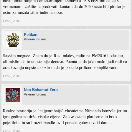
bavili emuliranjem i crackovanjem Denuvo-a. A s obzirom da će s
vremenom i zaštite napredovati, kontam da do 2020 neće biti piraterije
osim za možda sitne indie naslove.
Feb 6, 2016
Pelikan
Veteran foruma
Sasvim moguce. Znam da je Rus, mkdev, radio na FM2016 i odustao,
ali mislim da to uopste nije denuvo. Poenta je da jako malo ljudi radi na
crackovanju uopste s obzirom da je postalo prilicno komplikovano.
Feb 6, 2016
Neo Bahamut Zero
Veteran foruma
Realno piraterija je "najpotrebnija" vlasnicima Nintendo konzola jer im
igre godinama drže visoke cijene. Za sve ostale platforme to brzo
pojeftini a tu su i razni bundle-ovi i ponude gotovo svaki dan...
Feb 6, 2016