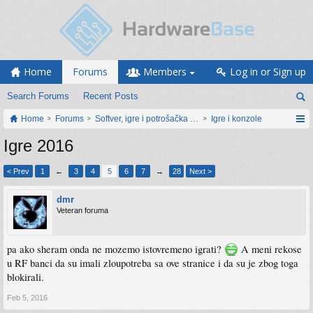
Home
Forums
Members
Log in or Sign up
Search Forums
Recent Posts
Home
Forums
Softver, igre i potrošačka elektronika
Igre i konzole
Igre 2016
< Prev
1
←
3
4
5
6
7
→
28
Next >
dmr
Veteran foruma
pa ako sheram onda ne mozemo istovremeno igrati?
A meni rekose
u RF banci da su imali zloupotreba sa ove stranice i da su je zbog toga
blokirali.
Feb 5, 2016