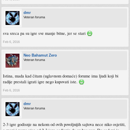
dmr
Veteran foruma
sva sreca pa su igre sve manje bitne, jer se stari
Feb 6, 2016
Neo Bahamut Zero
Veteran foruma
Istina, mada kad čitam (uglavnom domaće) forume ima ljudi koji bi
radije prestali igrati igre nego kupovati iste.
Feb 6, 2016
dmr
Veteran foruma
2-3 igre godisnje na nekom od ovih povoljnijih sajtova nece niko osjetiti,