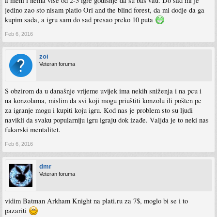
a meni i nema vise od 2-3 igre godisnje da su bas vau. Do sad mi je
jedino zao sto nisam platio Ori and the blind forest, da mi dodje da ga
kupim sada, a igru sam do sad presao preko 10 puta
Feb 6, 2016
zoi
Veteran foruma
S obzirom da u današnje vrijeme uvijek ima nekih sniženja i na pcu i
na konzolama, mislim da svi koji mogu priuštiti konzolu ili pošten pc
za igranje mogu i kupiti koju igru. Kod nas je problem sto su ljudi
navikli da svaku popularniju igru igraju dok izađe. Valjda je to neki nas
fukarski mentalitet.
Feb 6, 2016
dmr
Veteran foruma
vidim Batman Arkham Knight na plati.ru za 7$, moglo bi se i to
pazariti