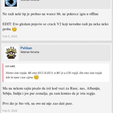
Ne radi neki tip je probao na warez bb, ne pokrece igru u offline
EDIT: Evo gledam pojavio se crack V2 koji navodno radi pa neka neko
proba
Feb 5, 2016
Pelikan
Veteran foruma
zoi said:
Nismo ista regija, Mi smo EU2 ili EU3, a RU je u CIS regiji. Da smo ista regija
bile bi nam i iste cijene
Ma na nekom sajtu pisalo da isti kod vazi za Ruse, nas, Albaniju,
Srbiju, Indiju i jos par zemalja, pa sam kontao da je ista regija.
Prvi dio je bio vrh, na ovo mi nije zao dati pare.
Feb 5, 2016