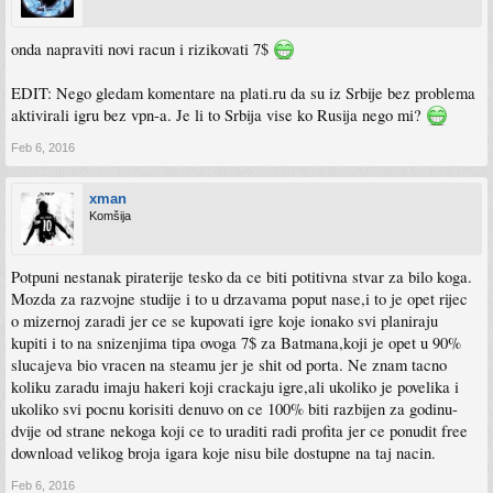
onda napraviti novi racun i rizikovati 7$
EDIT: Nego gledam komentare na plati.ru da su iz Srbije bez problema
aktivirali igru bez vpn-a. Je li to Srbija vise ko Rusija nego mi?
Feb 6, 2016
xman
Komšija
Potpuni nestanak piraterije tesko da ce biti potitivna stvar za bilo koga.
Mozda za razvojne studije i to u drzavama poput nase,i to je opet rijec
o mizernoj zaradi jer ce se kupovati igre koje ionako svi planiraju
kupiti i to na snizenjima tipa ovoga 7$ za Batmana,koji je opet u 90%
slucajeva bio vracen na steamu jer je shit od porta. Ne znam tacno
koliku zaradu imaju hakeri koji crackaju igre,ali ukoliko je povelika i
ukoliko svi pocnu korisiti denuvo on ce 100% biti razbijen za godinu-
dvije od strane nekoga koji ce to uraditi radi profita jer ce ponudit free
download velikog broja igara koje nisu bile dostupne na taj nacin.
Feb 6, 2016