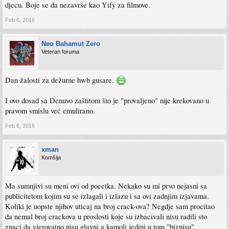
djecu. Boje se da nezavrše kao Yify za filmove.
Feb 6, 2016
Neo Bahamut Zero
Veteran foruma
Dan žalosti za dežurne hwb gusare.
I ovo dosad sa Denuvo zaštitom što je "provaljeno" nije krekovano u
pravom smislu već emulirano.
Feb 6, 2016
xman
Komšija
Ma sumnjivi su meni ovi od pocetka. Nekako su mi prvo nejasni sa
publicitetom kojim su se izlagali i izlazu i sa ovi zadnjim izjavama.
Koliki je uopste njihov uticaj na broj crack-ova? Negdje sam procitao
da nemal broj crackova u proslosti koje su izbacivali nisu radili sto
znaci da vjerovatno nisu glavni a kamoli jedini u tom "biznisu".