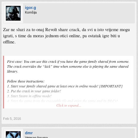
igor.g
Komšija
Zar ne sluzi za to onaj Revolt share crack, da svi u isto vrijeme mogu
igrati, s time da moras jednom otici online, pa ostatak igre biti u
offline.
First case: You can use this crack if you have the game family shared from somone.
The crack overrides the “kick” time when someone else is playing the same shared
library.
Follow these instructions:
1. Start your family shared game at least once in online mode! [IMPORTANT]
2. Put the crack in your game folder!
3. Start Steam in offline mode!
4. Start the game from the executable file and enjoy the game and its DLCs!
Click to expand...
Second case: You have the legit game, but you didn’t purchase season pass or any
DLCs. Put the crack into your game folder, get the DLC pack and enjoy all DLCs!
Feb 5, 2016
dmr
Veteran foruma