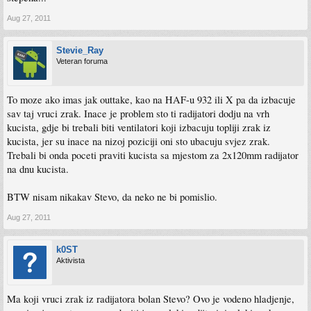
Aug 27, 2011
Stevie_Ray
Veteran foruma
To moze ako imas jak outtake, kao na HAF-u 932 ili X pa da izbacuje
sav taj vruci zrak. Inace je problem sto ti radijatori dodju na vrh
kucista, gdje bi trebali biti ventilatori koji izbacuju topliji zrak iz
kucista, jer su inace na nizoj poziciji oni sto ubacuju svjez zrak.
Trebali bi onda poceti praviti kucista sa mjestom za 2x120mm radijator
na dnu kucista.
BTW nisam nikakav Stevo, da neko ne bi pomislio.
Aug 27, 2011
k0ST
Aktivista
Ma koji vruci zrak iz radijatora bolan Stevo? Ovo je vodeno hladjenje,