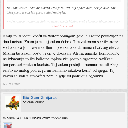
Ne znam koliko znas, ali hladan zrak je tezi vlazniji i pada dole, dok je vruc zrak
laksi posto je suh ide gore, onda ima logike.
Kad montiras radioator dole on uvlaci vazda hladan zrak i lakse se hlade finovi, jer
vruc zrak tjera prema gore, a kad ugradis gore i okrenes ventove da pusu prema
Click to expand...
unutra ne dobijes nista, ventovi nisu dovoljno jaki da otjeraju vruc zrak sa finova i
da preokrenes prirodnu cirkulaciju hladnog i vruceg zraka u kucistu.
Nadji mi ti jednu konfu sa watercoolingom gdje je raditor postavljen na
dnu kucista. Znam ja za taj zakon dobro. Tim zakonom se silvertone
vodio sa svojom raven serijom i pokazalo se da nema nikakvog efekta.
Mislim taj zakon postoji i on je dokazan. Ali racunarske komponente
ne izbacauju tolike kolicine toplote niti postoje ogromne razliku u
temperaturi zraka u kucistu. Taj zakon postoji u racunarima ali zbog
relativno malog podrucija mi nemamo nikakvu korist od njega. Taj
zakon se vidi u atmosferi zemlje gdje su podrucija ogromna.
Aug 28, 2011
Bio_Sam_Zmijanac
Veteran foruma
ta vaša WC nisu ravna ovim momcima