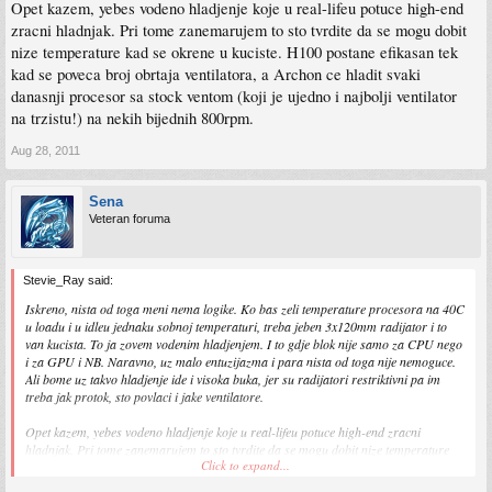
Opet kazem, yebes vodeno hladjenje koje u real-lifeu potuce high-end
zracni hladnjak. Pri tome zanemarujem to sto tvrdite da se mogu dobit
nize temperature kad se okrene u kuciste. H100 postane efikasan tek
kad se poveca broj obrtaja ventilatora, a Archon ce hladit svaki
danasnji procesor sa stock ventom (koji je ujedno i najbolji ventilator
na trzistu!) na nekih bijednih 800rpm.
Aug 28, 2011
Sena
Veteran foruma
Stevie_Ray said:
Iskreno, nista od toga meni nema logike. Ko bas zeli temperature procesora na 40C
u loadu i u idleu jednaku sobnoj temperaturi, treba jeben 3x120mm radijator i to
van kucista. To ja zovem vodenim hladjenjem. I to gdje blok nije samo za CPU nego
i za GPU i NB. Naravno, uz malo entuzijazma i para nista od toga nije nemoguce.
Ali bome uz takvo hladjenje ide i visoka buka, jer su radijatori restriktivni pa im
treba jak protok, sto povlaci i jake ventilatore.
Opet kazem, yebes vodeno hladjenje koje u real-lifeu potuce high-end zracni
hladnjak. Pri tome zanemarujem to sto tvrdite da se mogu dobit nize temperature
Click to expand...
kad se okrene u kuciste. H100 postane efikasan tek kad se poveca broj obrtaja
ventilatora, a Archon ce hladit svaki danasnji procesor sa stock ventom (koji je