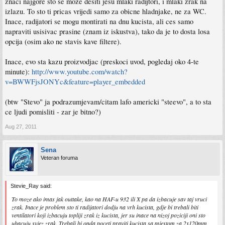
znaci najgore sto se moze desiti jesu mlaki radijtori, i mlaki zrak na
izlazu. To sto ti pricas vrijedi samo za obicne hladnjake, ne za WC.
Inace, radijatori se mogu montirati na dnu kucista, ali ces samo
napraviti usisivac prasine (znam iz iskustva), tako da je to dosta losa
opcija (osim ako ne stavis kave filtere).
Inace, evo sta kazu proizvodjac (preskoci uvod, pogledaj oko 4-te
minute):
http://www.youtube.com/watch?
v=BWWFjsJONYc&feature=player_embedded
(btw "Stevo" ja podrazumjevam/citam lafo americki "steevo", a to sta
ce ljudi pomisliti - zar je bitno?)
Aug 27, 2011
Sena
Veteran foruma
Stevie_Ray said:
To moze ako imas jak outtake, kao na HAF-u 932 ili X pa da izbacuje sav taj vruci
zrak. Inace je problem sto ti radijatori dodju na vrh kucista, gdje bi trebali biti
ventilatori koji izbacuju topliji zrak iz kucista, jer su inace na nizoj poziciji oni sto
ubacuju svjez zrak. Trebali bi onda poceti praviti kucista sa mjestom za 2x120mm