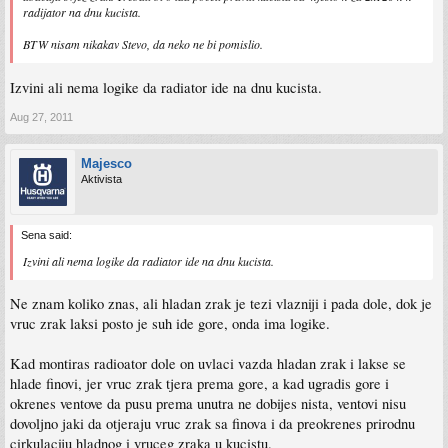
radijator na dnu kucista.
BTW nisam nikakav Stevo, da neko ne bi pomislio.
Izvini ali nema logike da radiator ide na dnu kucista.
Aug 27, 2011
Majesco
Aktivista
Sena said:
Izvini ali nema logike da radiator ide na dnu kucista.
Ne znam koliko znas, ali hladan zrak je tezi vlazniji i pada dole, dok je
vruc zrak laksi posto je suh ide gore, onda ima logike.
Kad montiras radioator dole on uvlaci vazda hladan zrak i lakse se
hlade finovi, jer vruc zrak tjera prema gore, a kad ugradis gore i
okrenes ventove da pusu prema unutra ne dobijes nista, ventovi nisu
dovoljno jaki da otjeraju vruc zrak sa finova i da preokrenes prirodnu
cirkulaciju hladnog i vruceg zraka u kucistu.