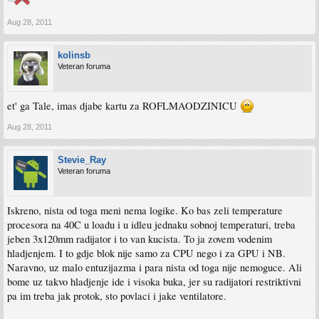
Aug 28, 2011
kolinsb
Veteran foruma
et' ga Tale, imas djabe kartu za ROFLMAODZINICU
Aug 28, 2011
Stevie_Ray
Veteran foruma
Iskreno, nista od toga meni nema logike. Ko bas zeli temperature
procesora na 40C u loadu i u idleu jednaku sobnoj temperaturi, treba
jeben 3x120mm radijator i to van kucista. To ja zovem vodenim
hladjenjem. I to gdje blok nije samo za CPU nego i za GPU i NB.
Naravno, uz malo entuzijazma i para nista od toga nije nemoguce. Ali
bome uz takvo hladjenje ide i visoka buka, jer su radijatori restriktivni
pa im treba jak protok, sto povlaci i jake ventilatore.