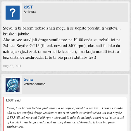
k0ST
Aktivista
Stevo, ti bi barem trebao znati mogu li se uopste porediti ti ventovi...
kruske i jabuke.
Ako su vec stavljali druge ventilatore na H100 onda su trebali ici na
2/4 ista Scythe GT15 (ili cak nove od 5400 rpm), okrenuti ih tako da
uzimaju svjezi zrak (a ne vruci iz kucista), i na kraju uraditi test sa i
bez distancera/shrouda. E to bi bio pravi xbitlabs test!
Aug 27, 2011
Sena
Veteran foruma
k0ST said:
Stevo, ti bi barem trebao znati mogu li se uopste porediti ti ventovi... kruske i jabuke.
Ako su vec stavljali druge ventilatore na H100 onda su trebali ici na 2/4 ista Scythe
GT15 (ili cak nove od 5400 rpm), okrenuti ih tako da uzimaju svjezi zrak (a ne vruci
iz kucista), i na kraju uraditi test sa i bez distancera/shrouda. E to bi bio pravi
xbitlabs test!