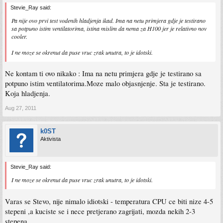
Stevie_Ray said:
Pa nije ovo prvi test vodenih hladjenja ikad. Ima na netu primjera gdje je testirano
sa potpuno istim ventilatorima, istina mislim da nema za H100 jer je relativno nov
cooler.
I ne moze se okrenut da puse vruc zrak unutra, to je idotski.
Ne kontam ti ovo nikako : Ima na netu primjera gdje je testirano sa
potpuno istim ventilatorima.Moze malo objasnjenje. Sta je testirano.
Koja hladjenja.
Aug 27, 2011
k0ST
Aktivista
Stevie_Ray said:
I ne moze se okrenut da puse vruc zrak unutra, to je idotski.
Varas se Stevo, nije nimalo idiotski - temperatura CPU ce biti nize 4-5
stepeni ,a kuciste se i nece pretjerano zagrijati, mozda nekih 2-3
stepena...