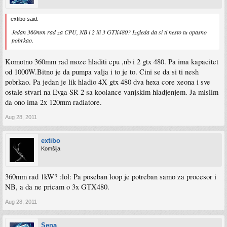
extibo said:
Jedan 360mm rad za CPU, NB i 2 ili 3 GTX480? Izgleda da si ti nesto tu opasno
pobrkao.
Komotno 360mm rad moze hladiti cpu ,nb i 2 gtx 480. Pa ima kapacitet
od 1000W.Bitno je da pumpa valja i to je to. Cini se da si ti nesh
pobrkao. Pa jedan je lik hladio 4X gtx 480 dva hexa core xeona i sve
ostale stvari na Evga SR 2 sa koolance vanjskim hladjenjem. Ja mislim
da ono ima 2x 120mm radiatore.
Aug 28, 2011
extibo
Komšija
360mm rad 1kW? :lol: Pa poseban loop je potreban samo za procesor i
NB, a da ne pricam o 3x GTX480.
Aug 28, 2011
Sena