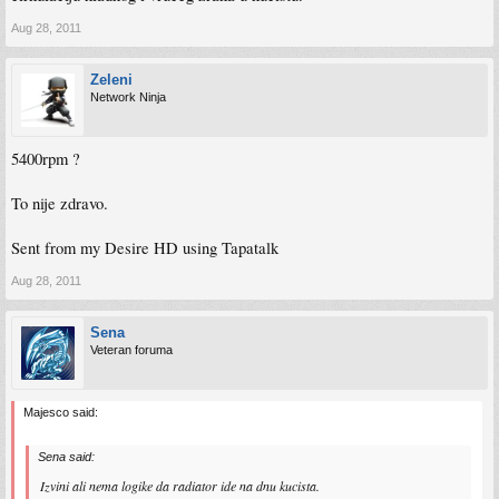
Aug 28, 2011
Zeleni
Network Ninja
5400rpm ?
To nije zdravo.
Sent from my Desire HD using Tapatalk
Aug 28, 2011
Sena
Veteran foruma
Majesco said:
Sena said:
Izvini ali nema logike da radiator ide na dnu kucista.