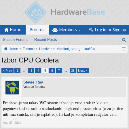
Home
Forums
Members
Log in or Sign up
Search Forums
Recent Posts
Home
Forums
Hardver
Monitori, storage, kućišta, periferija
Izbor CPU Coolera
< Prev
1
←
3
4
5
6
7
→
38
Next >
Stevie_Ray
Veteran foruma
Prednost je sto takav WC sistem izbacuje vruc zrak iz kucista,
pogotovo kad se radi o naclockanim high-end procesorima (a za jeftine
niti ima smisla, niti je isplativo). Ili kad je kompletan radijator vani.
Aug 27, 2011