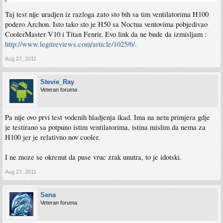
Taj test nije uradjen iz razloga zato sto bih sa tim ventilatorima H100
podero Archon. Isto tako sto je H50 sa Noctua ventovima pobjedivao
CoolerMaster V10 i Titan Fenrir. Evo link da ne bude da izmisljam :
http://www.legitreviews.com/article/1025/6/
.
Aug 27, 2011
Stevie_Ray
Veteran foruma
Pa nije ovo prvi test vodenih hladjenja ikad. Ima na netu primjera gdje
je testirano sa potpuno istim ventilatorima, istina mislim da nema za
H100 jer je relativno nov cooler.
I ne moze se okrenut da puse vruc zrak unutra, to je idotski.
Aug 27, 2011
Sena
Veteran foruma