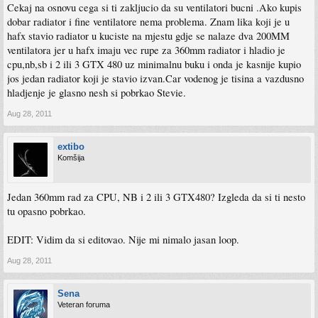
Cekaj na osnovu cega si ti zakljucio da su ventilatori bucni .Ako kupis
ujedno i najbolji ventilator na trzistu!) na nekih bijednih 800rpm.
dobar radiator i fine ventilatore nema problema. Znam lika koji je u
hafx stavio radiator u kuciste na mjestu gdje se nalaze dva 200MM
ventilatora jer u hafx imaju vec rupe za 360mm radiator i hladio je
cpu,nb,sb i 2 ili 3 GTX 480 uz minimalnu buku i onda je kasnije kupio
jos jedan radiator koji je stavio izvan.Car vodenog je tisina a vazdusno
hladjenje je glasno nesh si pobrkao Stevie.
Aug 28, 2011
extibo
Komšija
Jedan 360mm rad za CPU, NB i 2 ili 3 GTX480? Izgleda da si ti nesto
tu opasno pobrkao.
EDIT: Vidim da si editovao. Nije mi nimalo jasan loop.
Aug 28, 2011
Sena
Veteran foruma