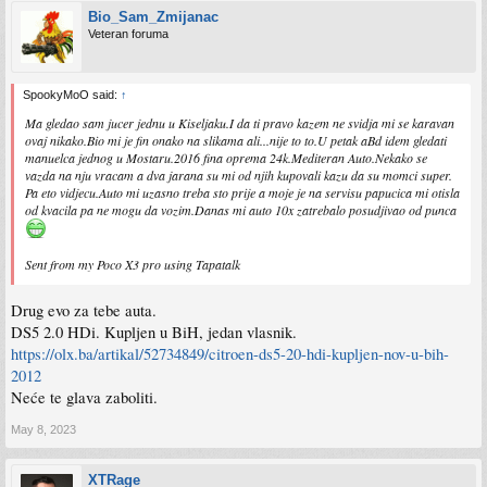
Bio_Sam_Zmijanac
Veteran foruma
SpookyMoO said:
↑
Ma gledao sam jucer jednu u Kiseljaku.I da ti pravo kazem ne svidja mi se karavan
ovaj nikako.Bio mi je fin onako na slikama ali...nije to to.U petak aBd idem gledati
manuelca jednog u Mostaru.2016 fina oprema 24k.Mediteran Auto.Nekako se
vazda na nju vracam a dva jarana su mi od njih kupovali kazu da su momci super.
Pa eto vidjecu.Auto mi uzasno treba sto prije a moje je na servisu papucica mi otisla
od kvacila pa ne mogu da vozim.Danas mi auto 10x zatrebalo posudjivao od punca
Sent from my Poco X3 pro using Tapatalk
Drug evo za tebe auta.
DS5 2.0 HDi. Kupljen u BiH, jedan vlasnik.
https://olx.ba/artikal/52734849/citroen-ds5-20-hdi-kupljen-nov-u-bih-
2012
Neće te glava zaboliti.
May 8, 2023
XTRage