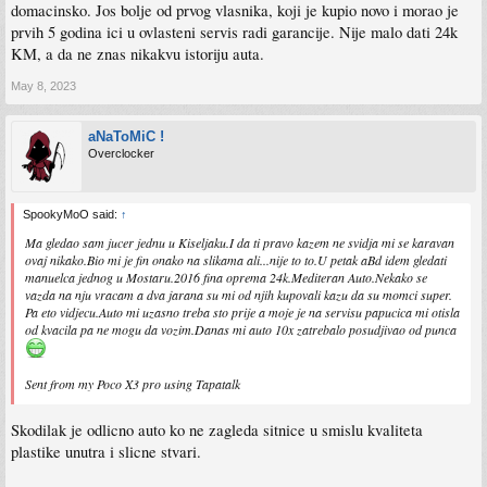
domacinsko. Jos bolje od prvog vlasnika, koji je kupio novo i morao je
prvih 5 godina ici u ovlasteni servis radi garancije. Nije malo dati 24k
KM, a da ne znas nikakvu istoriju auta.
May 8, 2023
aNaToMiC !
Overclocker
SpookyMoO said:
↑
Ma gledao sam jucer jednu u Kiseljaku.I da ti pravo kazem ne svidja mi se karavan
ovaj nikako.Bio mi je fin onako na slikama ali...nije to to.U petak aBd idem gledati
manuelca jednog u Mostaru.2016 fina oprema 24k.Mediteran Auto.Nekako se
vazda na nju vracam a dva jarana su mi od njih kupovali kazu da su momci super.
Pa eto vidjecu.Auto mi uzasno treba sto prije a moje je na servisu papucica mi otisla
od kvacila pa ne mogu da vozim.Danas mi auto 10x zatrebalo posudjivao od punca
Sent from my Poco X3 pro using Tapatalk
Skodilak je odlicno auto ko ne zagleda sitnice u smislu kvaliteta
plastike unutra i slicne stvari.