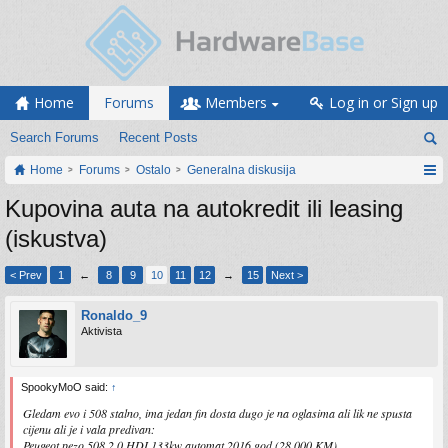
Home
Forums
Members
Log in or Sign up
Search Forums
Recent Posts
Home
Forums
Ostalo
Generalna diskusija
Kupovina auta na autokredit ili leasing
(iskustva)
< Prev
1
←
8
9
10
11
12
→
15
Next >
Ronaldo_9
Aktivista
SpookyMoO said:
↑
Gledam evo i 508 stalno, ima jedan fin dosta dugo je na oglasima ali lik ne spusta
cijenu ali je i vala predivan:
Peugeot pezo 508 2.0 HDI 133kw automat 2016 god (28 000 KM)