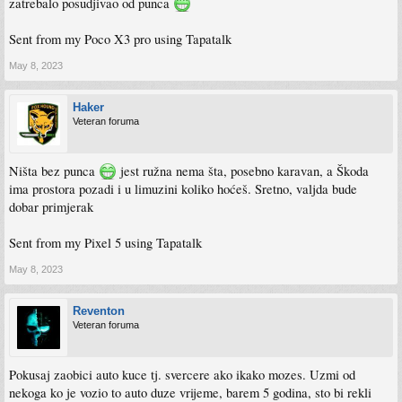
zatrebalo posudjivao od punca
Sent from my Poco X3 pro using Tapatalk
May 8, 2023
Haker
Veteran foruma
Ništa bez punca
jest ružna nema šta, posebno karavan, a Škoda
ima prostora pozadi i u limuzini koliko hoćeš. Sretno, valjda bude
dobar primjerak
Sent from my Pixel 5 using Tapatalk
May 8, 2023
Reventon
Veteran foruma
Pokusaj zaobici auto kuce tj. svercere ako ikako mozes. Uzmi od
nekoga ko je vozio to auto duze vrijeme, barem 5 godina, sto bi rekli