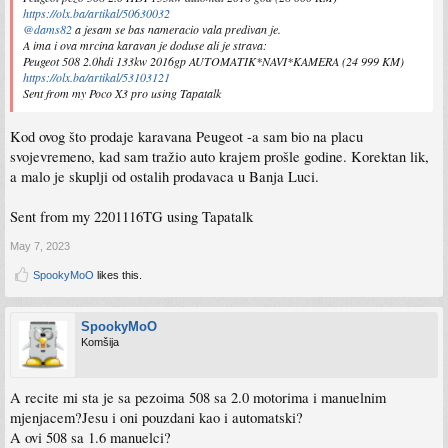
https://olx.ba/artikal/50630032
@dams82
a jesam se bas nameracio vala predivan je.
A ima i ova mrcina karavan je doduse ali je strava:
Peugeot 508 2.0hdi 133kw 2016gp AUTOMATIK*NAVI*KAMERA (24 999 KM)
https://olx.ba/artikal/53103121
Sent from my Poco X3 pro using Tapatalk
Kod ovog što prodaje karavana Peugeot -a sam bio na placu
svojevremeno, kad sam tražio auto krajem prošle godine. Korektan lik,
a malo je skuplji od ostalih prodavaca u Banja Luci.
Sent from my 2201116TG using Tapatalk
May 7, 2023
SpookyMoO
likes this.
SpookyMoO
Komšija
A recite mi sta je sa pezoima 508 sa 2.0 motorima i manuelnim
mjenjacem?Jesu i oni pouzdani kao i automatski?
A ovi 508 sa 1.6 manuelci?