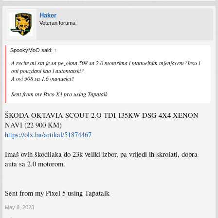
Haker
Veteran foruma
SpookyMoO said:
↑
A recite mi sta je sa pezoima 508 sa 2.0 motorima i manuelnim mjenjacem?Jesu i
oni pouzdani kao i automatski?
A ovi 508 sa 1.6 manuelci?
Sent from my Poco X3 pro using Tapatalk
ŠKODA OKTAVIA SCOUT 2.O TDI 135KW DSG 4X4 XENON
NAVI (22 900 KM)
https://olx.ba/artikal/51874467
Imaš ovih škodilaka do 23k veliki izbor, pa vrijedi ih skrolati, dobra
auta sa 2.0 motorom.
Sent from my Pixel 5 using Tapatalk
May 8, 2023