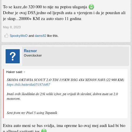
To se kaze,do 320 000 to nije na popisu ulaganja
Dobar je ovaj DS5,jedno od ljepsih auta a vjerujem i da je pouzdan ali
je skup...20000+ KM za auto staro 11 godina
May 8, 2023
SpookyMoO
and
dams82
like this.
Reznor
Overclocker
Haker said:
↑
ŠKODA OKTAVIA SCOUT 2.O TDI 135KW DSG 4X4 XENON NAVI (22 900 KM)
https://olx.ba/artikal/51874467
Imaš ovih škodilaka do 23k veliki izbor, pa vrijedi ih skrolati, dobra auta sa 2.0
motorom.
Sent from my Pixel 5 using Tapatalk
Extra auto meni se bas svidja, ima opreme ko ovaj moj audi kad bi bio
u allroad varijanti jos