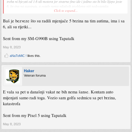
treba ni bjezati od 1.6 tdi motora jer stvarno fino ide i jedino sto bi bilo lijepo jeste
6. brzina na autoputu, a ostalo nema nikakvih problema niti nedostataka.
Click to expand...
Sent from my CLT-L29 using Tapatalk
Baš je bezveze što su radili mjenjače 5 brzina na tim autima, ima i sa
6, ali su rijetki...
Sent from my SM-G990B using Tapatalk
May 8, 2023
aNaToMiC !
likes this.
Haker
Veteran foruma
E vala sa pet u današnji vakat ne bih nema šanse. Kontam auto
mijenjati samo radi toga. Vozio sam golfa sedmicu sa pet brzina,
katastrofa
Sent from my Pixel 5 using Tapatalk
May 8, 2023