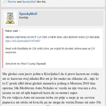
Reznor
and
SpookyMoO
like this.
SpookyMoO
Komšija
Haker said:
↑
ŠKODA OKTAVIA SCOUT 2.O TDI 135KW DSG 4X4 XENON NAVI (22 900 KM)
https://olx.ba/artikal/51874467
Imaš ovih škodilaka do 23k veliki izbor, pa vrijedi ih skrolati, dobra auta sa 2.0
motorom.
Sent from my Pixel 5 using Tapatalk
Ma gledao sam jucer jednu u Kiseljaku.I da ti pravo kazem ne svidja
mi se karavan ovaj nikako.Bio mi je fin onako na slikama ali...nije to
to.U petak aBd idem gledati manuelca jednog u Mostaru.2016 fina
oprema 24k.Mediteran Auto.Nekako se vazda na nju vracam a dva
jarana su mi od njih kupovali kazu da su momci super.
Pa eto vidjecu.Auto mi uzasno treba sto prije a moje je na servisu
papucica mi otisla od kvacila pa ne mogu da vozim.Danas mi auto 10x