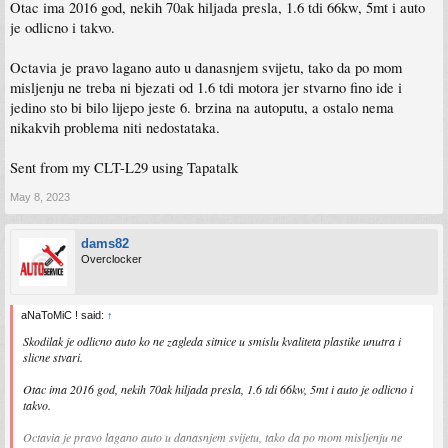
Otac ima 2016 god, nekih 70ak hiljada presla, 1.6 tdi 66kw, 5mt i auto
je odlicno i takvo.
Octavia je pravo lagano auto u danasnjem svijetu, tako da po mom
misljenju ne treba ni bjezati od 1.6 tdi motora jer stvarno fino ide i
jedino sto bi bilo lijepo jeste 6. brzina na autoputu, a ostalo nema
nikakvih problema niti nedostataka.
Sent from my CLT-L29 using Tapatalk
May 8, 2023
dams82
Overclocker
aNaToMiC ! said:
↑
Skodilak je odlicno auto ko ne zagleda sitnice u smislu kvaliteta plastike unutra i
slicne stvari.
Otac ima 2016 god, nekih 70ak hiljada presla, 1.6 tdi 66kw, 5mt i auto je odlicno i
takvo.
Octavia je pravo lagano auto u danasnjem svijetu, tako da po mom misljenju ne