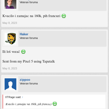
Veteran foruma
Kvacilo i zamajac na 160k, pih francuzi
May 8, 2023
Haker
Veteran foruma
Ili loš vozač
Sent from my Pixel 5 using Tapatalk
May 8, 2023
zippoo
Veteran foruma
XTRage said:
↑
Kvacilo i zamajac na 160k, pih francuzi