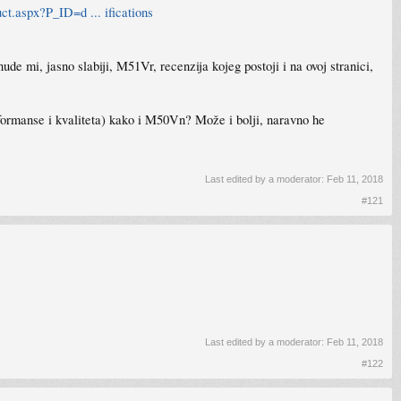
t.aspx?P_ID=d ... ifications
ude mi, jasno slabiji, M51Vr, recenzija kojeg postoji i na ovoj stranici,
erformanse i kvaliteta) kako i M50Vn? Može i bolji, naravno he
Last edited by a moderator:
Feb 11, 2018
#121
Last edited by a moderator:
Feb 11, 2018
#122