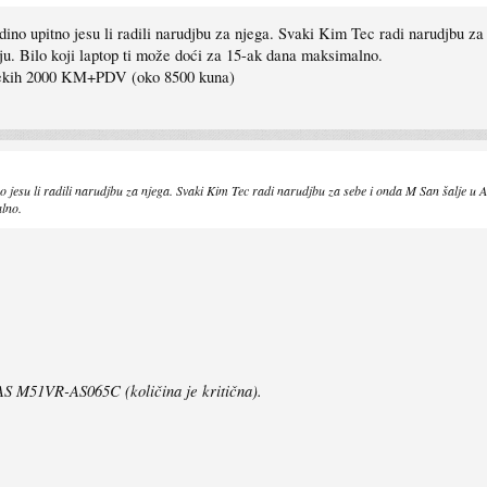
ino upitno jesu li radili narudjbu za njega. Svaki Kim Tec radi narudjbu za
maju. Bilo koji laptop ti može doći za 15-ak dana maksimalno.
i nekih 2000 KM+PDV (oko 8500 kuna)
 jesu li radili narudjbu za njega. Svaki Kim Tec radi narudjbu za sebe i onda M San šalje u As
alno.
 M51VR-AS065C (količina je kritična).