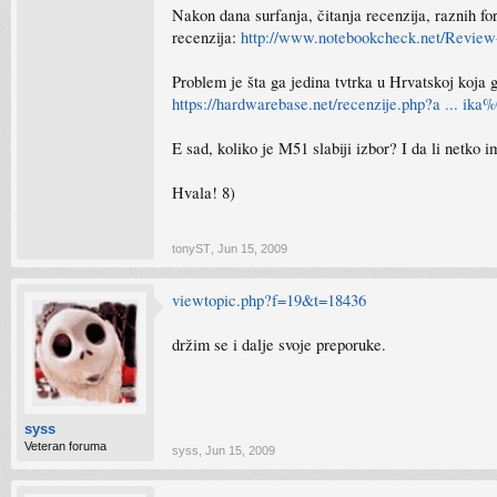
Nakon dana surfanja, čitanja recenzija, raznih f
recenzija:
http://www.notebookcheck.net/Review-
Problem je šta ga jedina tvtrka u Hrvatskoj koja g
https://hardwarebase.net/recenzije.php?a ... i
E sad, koliko je M51 slabiji izbor? I da li netko
Hvala! 8)
tonyST
,
Jun 15, 2009
viewtopic.php?f=19&t=18436
držim se i dalje svoje preporuke.
syss
Veteran foruma
syss
,
Jun 15, 2009