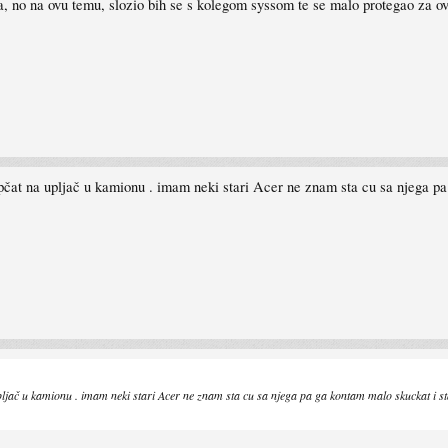
a, no na ovu temu, slozio bih se s kolegom syssom te se malo protegao za o
opčat na upljač u kamionu . imam neki stari Acer ne znam sta cu sa njega pa
pljač u kamionu . imam neki stari Acer ne znam sta cu sa njega pa ga kontam malo skuckat i s