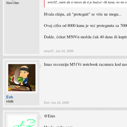
tonyST, znam da si naveo da ti je budzet ~8k kuna, no na 
Novi član
Hvala ekipa, ali "protegnit" se više ne mogu...
Ovaj cifra od 8000 kuna je već protegnuta sa 7000
Dakle, čekat M50Vn možda čak 40 dana ili kupit 
tonyST
,
Jun 16, 2009
Imas recenziju M51Vr notebook racunara kod nas
Esh
HWB
Esh
,
Jun 16, 2009
@Enis