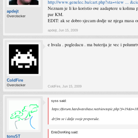
http://www.genelec.ba/cart.php?sta=view ... &c
Neznam je li ko koristio ove aadaptere u kolima 
apdejt
par KM.
Overclocker
EDIT: ak se dobro sjecam dodje uz njega masa on
apdejt
,
Jun 15, 2009
e hvala . pogledacu . ma baterija je vec i polumr
ColdFire
Overclocker
ColdFire
,
Jun 15, 2009
syss said:
https://forum.hardwarebase.net/viewtopic.php?f=19&t=1
držim se i dalje svoje preporuke.
EnisDonKing said:
tonyST