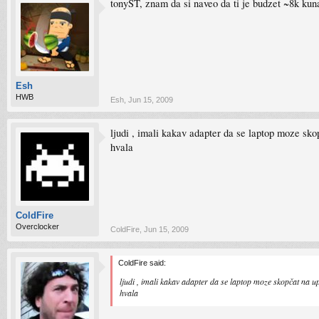
tonyST, znam da si naveo da ti je budzet ~8k kun
Esh
HWB
Esh
,
Jun 15, 2009
ljudi , imali kakav adapter da se laptop moze sk
hvala
ColdFire
Overclocker
ColdFire
,
Jun 15, 2009
ColdFire said:
ljudi , imali kakav adapter da se laptop moze skopčat na u
hvala