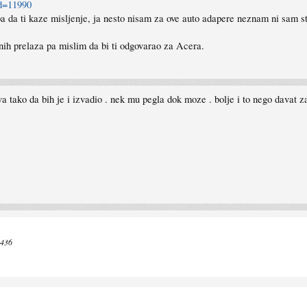
id=11990
pa da ti kaze misljenje, ja nesto nisam za ove auto adapere neznam ni sam 
ih prelaza pa mislim da bi ti odgovarao za Acera.
tva tako da bih je i izvadio . nek mu pegla dok moze . bolje i to nego davat
8436