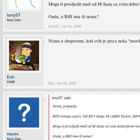
Mogu ti prosljedit mail od M-Sana sa svim dobav
tonyST
Onda, u BiH ima ili nema?
Novi član
tonyST
,
Jun 16, 2009
Nema u shopovima, kod svih je prica neka "mozda
Esh
HWB
Esh
,
Jun 16, 2009
tonyST said:
Nema, prijatelju.
M50 nemaju uopće. Od M51 imaju Ta (AMD Turion, HD36
Mogu ti prosljedit mail od M-Sana sa svim dobavljivim mod
eques
Onda, u BiH ima ili nema?
Novi član