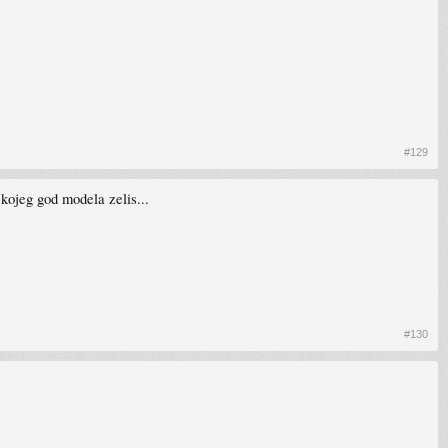
#129
kojeg god modela zelis...
#130