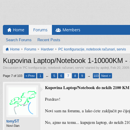
Home
Forums
Members
Search Forums
Recent Posts
Home
Forums
Hardver
PC konfiguracije, notebook računari, servis
Kupovina Laptop/Notebook 1-10000KM - Sv
Discussion in '
PC konfiguracije, notebook računari, servis
' started by
apdejt
,
Feb 20, 2009
.
Page 7 of 103
< Prev
1
←
5
6
7
8
9
→
103
Next >
Kupovina Laptop/Notebook do nekih 2100 KM
Pozdrav!
Novi sam na forumu, a lako ćete zaključit po čijo
tonyST
No, ajmo na temu... kupujem laptop, do nekih 2
Novi član