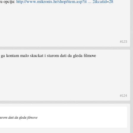
vu opciju:
http://www.mikronis.hr/shop/item.asp?it ... 2&catid=28
#123
 ga kontam malo skuckat i starom dati da gleda filmove
#124
tarom dati da gleda filmove