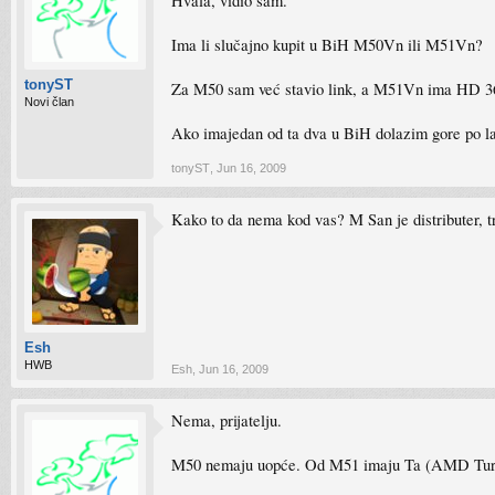
Hvala, vidio sam.
Ima li slučajno kupit u BiH M50Vn ili M51Vn?
tonyST
Za M50 sam već stavio link, a M51Vn ima HD 365
Novi član
Ako imajedan od ta dva u BiH dolazim gore po l
tonyST
,
Jun 16, 2009
Kako to da nema kod vas? M San je distributer, tr
Esh
HWB
Esh
,
Jun 16, 2009
Nema, prijatelju.
M50 nemaju uopće. Od M51 imaju Ta (AMD Turi