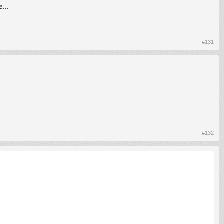
...
#131
#132