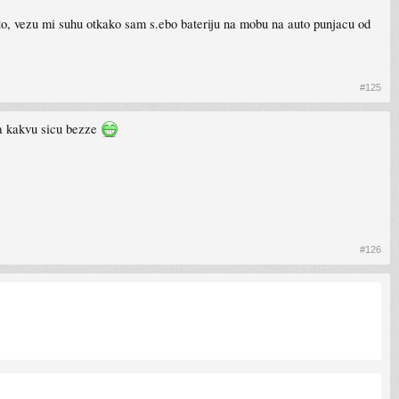
sto, vezu mi suhu otkako sam s.ebo bateriju na mobu na auto punjacu od
#125
 za kakvu sicu bezze
#126