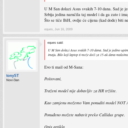
U M San dolazi Asus svakih 7-10 dana. Sad je jed
Srbija jedina naručila taj model i da ga zato i i
Što se tiče BiH, ovdje će cijena (kad dođe) bit
eques
,
Jun 16, 2009
eques said:
U M San dolazi Asus svakih 7-10 dana. Sad je jedino upitno
imaju. Bilo koji laptop ti može doći za 15-ak dana maksim
Evo ti mail od M-Sana:
tonyST
Poštovani,
Novi član
Traženi model nije dobavljiv za HR tržište.
Kao zamjenu možemo Vam ponuditi model NOT AS
Ponuđeno možete nabavit preko Callidus grupe.
Opis artikla