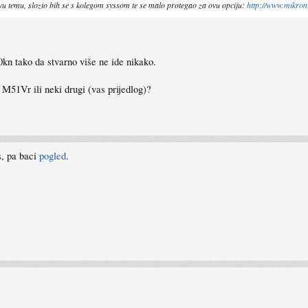
ovu temu, slozio bih se s kolegom syssom te se malo protegao za ovu opciju:
http://www.mikroni
kn tako da stvarno više ne ide nikako.
M51Vr ili neki drugi (vas prijedlog)?
, pa baci
pogled
.