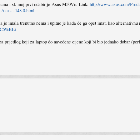
oruma i sl. moj prvi odabir je Asus M50Vn. Link:
http://www.asus.com/Produc
Asu ... 148.0.html
a je imala trenutno nema i upitno je kada će ga opet imat. kao alternativnu n
ka%C5%BEi
 ima prijedlog koji za laptop do navedene cijene koji bi bio jednako dobar (p