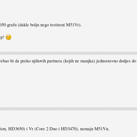
0 grafu (dakle bolju nego testireni M51Vr).
ap!
ebao bi da preko njihovih partnera (kojih ne manjka) jednostavno dodjes do 
on, HD3650) i Vr (Core 2 Duo i HD3470), nemaju M51Vn.