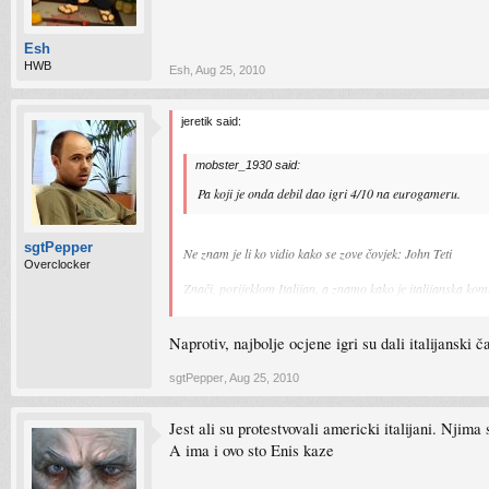
Esh
HWB
Esh
,
Aug 25, 2010
jeretik said:
mobster_1930 said:
Pa koji je onda debil dao igri 4/10 na eurogameru.
sgtPepper
Ne znam je li ko vidio kako se zove čovjek: John Teti
Overclocker
Znači, porijeklom Italijan, a znamo kako je italijanska kom
(oni ostali što daju 7/10 zbog nedostatka free roama pose
Naprotiv, najbolje ocjene igri su dali italijanski č
sgtPepper
,
Aug 25, 2010
Jest ali su protestvovali americki italijani. Njima 
A ima i ovo sto Enis kaze