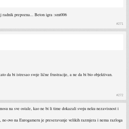
aj radnik prepozna... Beton igra :smt006
#271
o da bi istresao svoje lične frustracije, a ne da bi bio objektivan.
#272
nosu na sve ostale, kao ne bi li time dokazali svoju neku nezavisnost i
je, no ovo na Eurogameru je preseravanje velikih razmjera i nema razloga