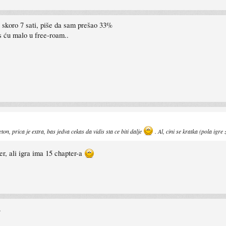
ao skoro 7 sati, piše da sam prešao 33%
s ću malo u free-roam..
n, prica je extra, bas jedva cekas da vidis sta ce biti dalje
. Al, cini se kratka (pola igre 
r, ali igra ima 15 chapter-a
.