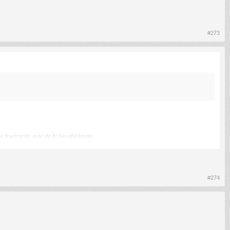
#273
 frustracije, a ne da bi bio objektivan.
#274