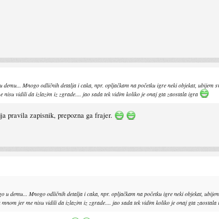
 demu... Mnogo odličnih detalja i caka, npr. opljačkam na početku igre neki objekat, ubijem sve 
su vidili da izlazim iz zgrade.... jao sada tek vidim koliko je onaj gta zaostala igra
ja pravila zapisnik, prepozna ga frajer.
o u demu... Mnogo odličnih detalja i caka, npr. opljačkam na početku igre neki objekat, ubijem s
nom jer me nisu vidili da izlazim iz zgrade.... jao sada tek vidim koliko je onaj gta zaostala