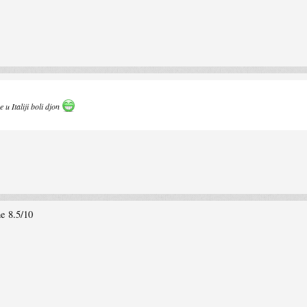
 u Italiji boli djon
ne 8.5/10