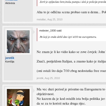
Zer0 je opljackao benzinsku pumpu i dok je policija pravil
Aktivista
Aha to je odlična scena probao sam u demu... Pobje
metallac
,
Aug 25, 2010
mobster_1930 said:
Pa koji je onda debil dao igri 4/10 na eurogameru.
Ne znam je li ko vidio kako se zove čovjek: John 
jeretik
Znači, porijeklom Italijan, a znamo kako je italij
Komšija
(oni ostali što daju 7/10 zbog nedostatka free ro
jeretik
,
Aug 25, 2010
Ma vec duzi period je prisutno na Eurogameru to p
objektivnost.
Ne kazem da je kod ostalih ista bolja politika je
da se za to koristi neka druga rijec.