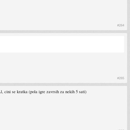
#264
#265
l, cini se kratka (pola igre zavrsih za nekih 5 sati)