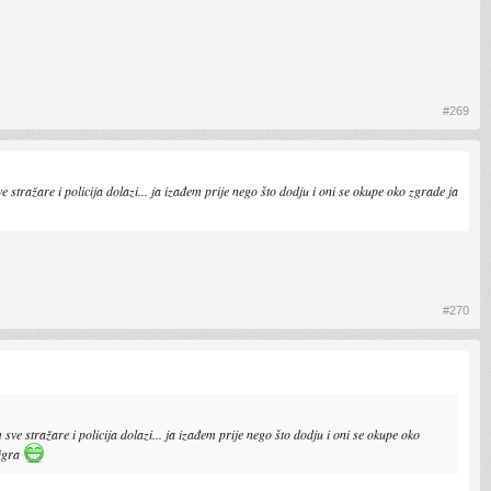
#269
stražare i policija dolazi... ja izađem prije nego što dodju i oni se okupe oko zgrade ja
#270
ve stražare i policija dolazi... ja izađem prije nego što dodju i oni se okupe oko
 igra