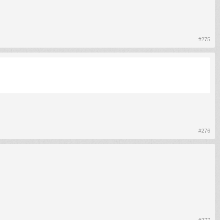
#275
#276