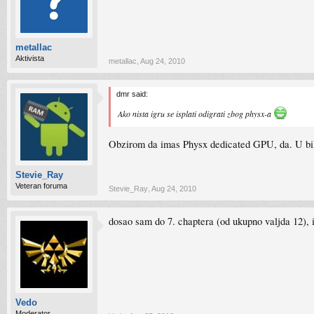
metallac
Aktivista
metallac
,
Aug 24, 2010
dmr said:
Ako nista igru se isplati odigrati zbog physx-a
Obzirom da imas Physx dedicated GPU, da. U bilo 
Stevie_Ray
Veteran foruma
Stevie_Ray
,
Aug 24, 2010
dosao sam do 7. chaptera (od ukupno valjda 12), ig
Vedo
Moderator