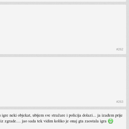
#262
#263
gre neki objekat, ubijem sve stražare i policija dolazi... ja izađem prije
z zgrade.... jao sada tek vidim koliko je onaj gta zaostala igra