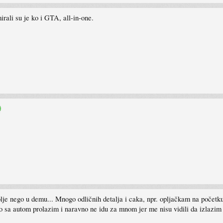
irali su je ko i GTA, all-in-one.
je nego u demu... Mnogo odličnih detalja i caka, npr. opljačkam na početku i
o sa autom prolazim i naravno ne idu za mnom jer me nisu vidili da izlazim i