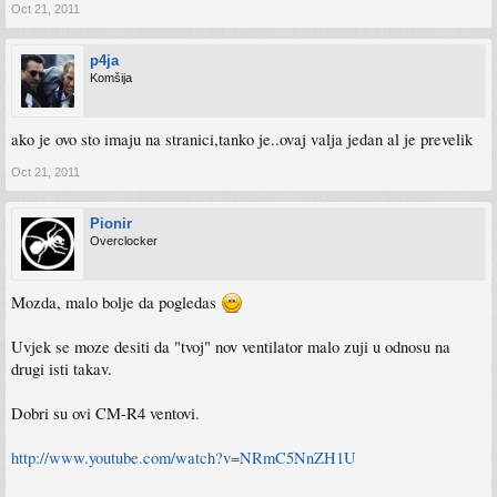
Oct 21, 2011
p4ja
Komšija
ako je ovo sto imaju na stranici,tanko je..ovaj valja jedan al je prevelik
Oct 21, 2011
Pionir
Overclocker
Mozda, malo bolje da pogledas
Uvjek se moze desiti da "tvoj" nov ventilator malo zuji u odnosu na
drugi isti takav.
Dobri su ovi CM-R4 ventovi.
http://www.youtube.com/watch?v=NRmC5NnZH1U