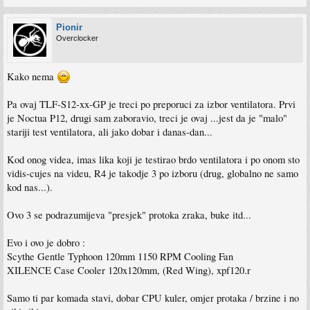
Pionir
Overclocker
Kako nema
Pa ovaj TLF-S12-xx-GP je treci po preporuci za izbor ventilatora. Prvi
je Noctua P12, drugi sam zaboravio, treci je ovaj ...jest da je "malo"
stariji test ventilatora, ali jako dobar i danas-dan...
Kod onog videa, imas lika koji je testirao brdo ventilatora i po onom sto
vidis-cujes na videu, R4 je takodje 3 po izboru (drug, globalno ne samo
kod nas...).
Ovo 3 se podrazumijeva "presjek" protoka zraka, buke itd...
Evo i ovo je dobro :
Scythe Gentle Typhoon 120mm 1150 RPM Cooling Fan
XILENCE Case Cooler 120x120mm, (Red Wing), xpf120.r
Samo ti par komada stavi, dobar CPU kuler, omjer protaka / brzine i no