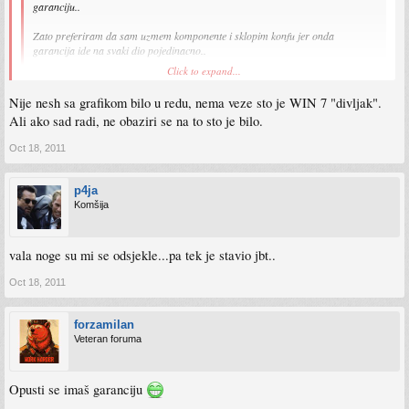
garanciju..
Zato preferiram da sam uzmem komponente i sklopim konfu jer onda
garancija ide na svaki dio pojedinacno..
Click to expand...
znas sta mi se desilo,prilikom instalacije drivera za maticnu plocu,kad mi se
resetovo komp posivio ekran,a na zavucnicima cujem da je uso u win.,jel moze biti
Nije nesh sa grafikom bilo u redu, nema veze sto je WIN 7 "divljak".
do win 7 posto je divljak? poslije kad sam resetovo uredu sve...
Ali ako sad radi, ne obaziri se na to sto je bilo.
Oct 18, 2011
p4ja
Komšija
vala noge su mi se odsjekle...pa tek je stavio jbt..
Oct 18, 2011
forzamilan
Veteran foruma
Opusti se imaš garanciju