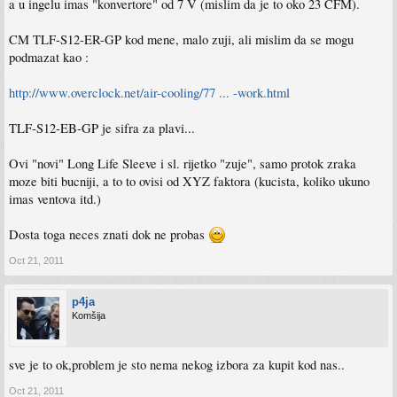
a u ingelu imas "konvertore" od 7 V (mislim da je to oko 23 CFM).
CM TLF-S12-ER-GP kod mene, malo zuji, ali mislim da se mogu
podmazat kao :
http://www.overclock.net/air-cooling/77 ... -work.html
TLF-S12-EB-GP je sifra za plavi...
Ovi "novi" Long Life Sleeve i sl. rijetko "zuje", samo protok zraka
moze biti bucniji, a to to ovisi od XYZ faktora (kucista, koliko ukuno
imas ventova itd.)
Dosta toga neces znati dok ne probas
Oct 21, 2011
p4ja
Komšija
sve je to ok,problem je sto nema nekog izbora za kupit kod nas..
Oct 21, 2011