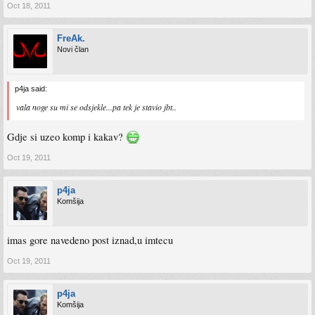
Oct 18, 2011
FreAk.
Novi član
p4ja said:
vala noge su mi se odsjekle...pa tek je stavio jbt..
Gdje si uzeo komp i kakav?
Oct 19, 2011
p4ja
Komšija
imas gore navedeno post iznad,u imtecu
Oct 19, 2011
p4ja
Komšija