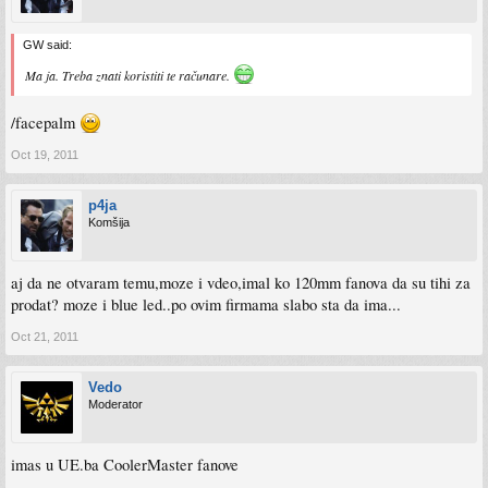
GW said:
Ma ja. Treba znati koristiti te računare.
/facepalm
Oct 19, 2011
p4ja
Komšija
aj da ne otvaram temu,moze i vdeo,imal ko 120mm fanova da su tihi za
prodat? moze i blue led..po ovim firmama slabo sta da ima...
Oct 21, 2011
Vedo
Moderator
imas u UE.ba CoolerMaster fanove