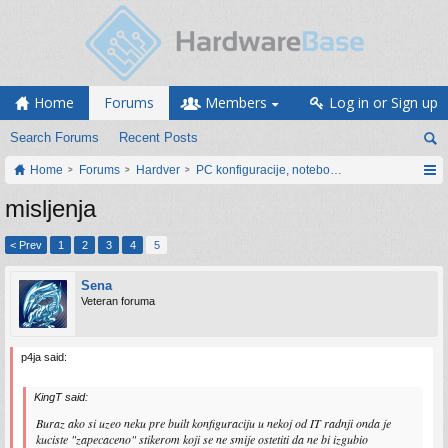
Home
Forums
Members
Log in or Sign up
Search Forums
Recent Posts
Home
Forums
Hardver
PC konfiguracije, notebook računari, servis
misljenja
< Prev
1
2
3
4
5
Sena
Veteran foruma
p4ja said:
KingT said:
Buraz ako si uzeo neku pre built konfiguraciju u nekoj od IT radnji onda je
kuciste "zapecaceno" stikerom koji se ne smije ostetiti da ne bi izgubio