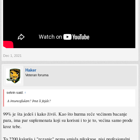
Dec 1, 2021
Haker
Veteran foruma
selvin said:
↑
A imunoglukan? Ima li fajde?
99% je šta jedeš i kako živiš. Kao što hurma reče većinom bacanje
para, ima par suplemenata koji su korisni i to je to, većina samo prođe
kroz tebe.
To 2200 kalorija i "rezanje" nema smisla nikakvog, nisi profesionalni