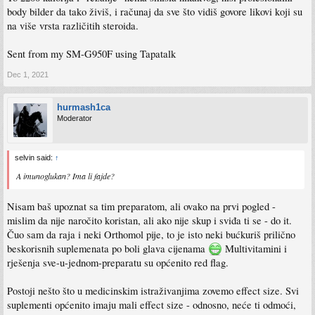
body bilder da tako živiš, i računaj da sve što vidiš govore likovi koji su
na više vrsta različitih steroida.
Sent from my SM-G950F using Tapatalk
Dec 1, 2021
hurmash1ca
Moderator
selvin said:
↑
A imunoglukan? Ima li fajde?
Nisam baš upoznat sa tim preparatom, ali ovako na prvi pogled -
mislim da nije naročito koristan, ali ako nije skup i sviđa ti se - do it.
Čuo sam da raja i neki Orthomol pije, to je isto neki bućkuriš prilično
beskorisnih suplemenata po boli glava cijenama
Multivitamini i
rješenja sve-u-jednom-preparatu su općenito red flag.
Postoji nešto što u medicinskim istraživanjima zovemo effect size. Svi
suplementi općenito imaju mali effect size - odnosno, neće ti odmoći,