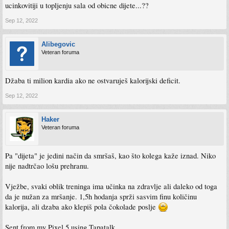
ucinkovitiji u topljenju sala od obicne dijete...??
Sep 12, 2022
Alibegovic
Veteran foruma
Džaba ti milion kardia ako ne ostvaruješ kalorijski deficit.
Sep 12, 2022
Haker
Veteran foruma
Pa "dijeta" je jedini način da smršaš, kao što kolega kaže iznad. Niko
nije nadtrčao lošu prehranu.
Vježbe, svaki oblik treninga ima učinka na zdravlje ali daleko od toga
da je nužan za mršanje. 1,5h hodanja sprži sasvim finu količinu
kalorija, ali dzaba ako klepiš pola čokolade poslje
Sent from my Pixel 5 using Tapatalk