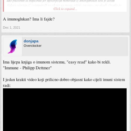
kao pikolinat ili biglicinat jer apsorpcija minerala iz anorganskih soli je dosta
slaba), vitamin C i vitamin D su ok jer su mega jeftini, pa ono - ne skodi. Ostalo je
Click to expand...
bacanje para
A imunoglukan? Ima li fajde?
Dec 1, 2021
donjapa
Overclocker
Ima lijepa knjiga o imunom sistemu, "easy read" kako bi rekli.
"Immune - Philipp Dettmer"
I jedan krakti video koji prilicno dobro objasni kako cijeli imuni sistem
radi: