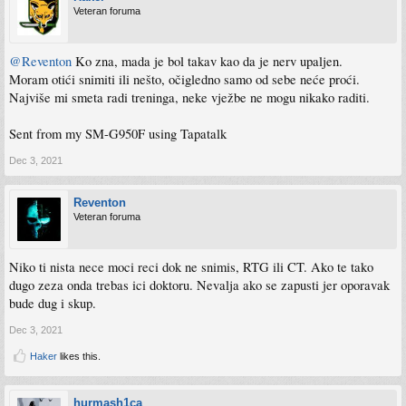
Veteran foruma
@Reventon
Ko zna, mada je bol takav kao da je nerv upaljen.
Moram otići snimiti ili nešto, očigledno samo od sebe neće proći.
Najviše mi smeta radi treninga, neke vježbe ne mogu nikako raditi.
Sent from my SM-G950F using Tapatalk
Dec 3, 2021
Reventon
Veteran foruma
Niko ti nista nece moci reci dok ne snimis, RTG ili CT. Ako te tako
dugo zeza onda trebas ici doktoru. Nevalja ako se zapusti jer oporavak
bude dug i skup.
Dec 3, 2021
Haker
likes this.
hurmash1ca