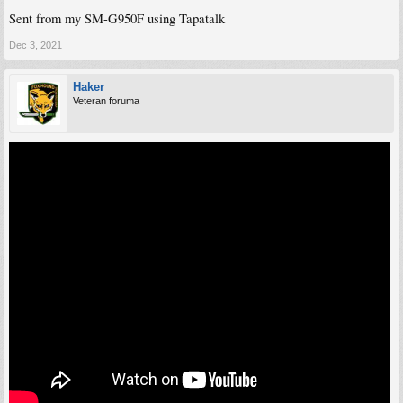
Sent from my SM-G950F using Tapatalk
Dec 3, 2021
Haker
Veteran foruma