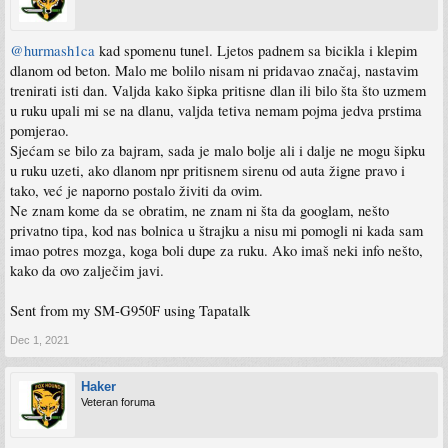
@hurmash1ca
kad spomenu tunel. Ljetos padnem sa bicikla i klepim
dlanom od beton. Malo me bolilo nisam ni pridavao značaj, nastavim
trenirati isti dan. Valjda kako šipka pritisne dlan ili bilo šta što uzmem
u ruku upali mi se na dlanu, valjda tetiva nemam pojma jedva prstima
pomjerao.
Sjećam se bilo za bajram, sada je malo bolje ali i dalje ne mogu šipku
u ruku uzeti, ako dlanom npr pritisnem sirenu od auta žigne pravo i
tako, već je naporno postalo živiti da ovim.
Ne znam kome da se obratim, ne znam ni šta da googlam, nešto
privatno tipa, kod nas bolnica u štrajku a nisu mi pomogli ni kada sam
imao potres mozga, koga boli dupe za ruku. Ako imaš neki info nešto,
kako da ovo zalječim javi.
Sent from my SM-G950F using Tapatalk
Dec 1, 2021
Haker
Veteran foruma