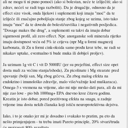
ali ne mogu ti ni puno pomoći (ako si bolestan, neće te izliječiti; ako si
zdrav, nećeš se radi toga razboliti). Da je drugačije, odnosno da je
effect size visok, onda lijekovi i suplementi koji imaju "moć" da te
izliječe ili značajno poboljšaju stanje zbog kojeg se uzima, isto tako
imaju "moć" da te dovedu do bolesti/suviška i negativnih posljedica.
"Dosage makes the drug", a suplementi su takvi da imaju dobar
sigurnosni profil, ali zero effect. Npr. anorganske soli minerala rijetko
imaju dostupnost veću od 5% iz crijeva (npr Mg u formi magnezij
karbonata, ili Zn u formi cink-oksida samo prođu kroz tebe, ne radi se
nikakav uptake, eventualno ti bude muka ili dobiješ proljev).
Ja uzimam 1g vit C i vit D 5000IU (jer su prejeftini, effect size opet
dosta mali za većinu stanja/ishoda), Zn picolinate i Mg stearate pred
spavanje (bolji san, Mg zbog grčeva, Zn zbog malog efekta na
endokrino i imunološko zdravlje, malo više/važnije kod muškaraca).
Omega-3 s vremena na vrijeme, ako mi nije mrsko dati para, ali da mi
nije zao love - pio bih 1000mg+ EPA dnevno kroz čitavu godinu.
Kreatin je isto dobar, pored pozitivnog efekta na snagu, u zadnje
vrijeme ima dosta nekih članaka koji ističu neuroprotektivna dejstva.
Iako, i to je onako jer mi je dosadno i svakako to pratim, pa eto da
nešto primjenjujem - tu treba imati Pareto principle, 20% stvari/truda
će proizvesti 80% rezultata.