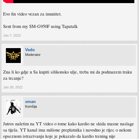
Evo fin video vezan za imunitet.
Sent from my SM-G950F using Tapatalk
Jan 7, 2022
Vedo
Moderator
Zna li ko gdje u Sa kupiti silikonsko ulje, treba mi da podmazem traku
za trcanje?
Jan 28, 2022
xman
Komšija
Jutros naletim na YT video o tome kako kardio ne skida masne naslage
sa tijela. YT kanal ima milione preplatnika i navodno je rijec o nekom
opseznom istrazivanju koje je pokazalo da kardio trening nije