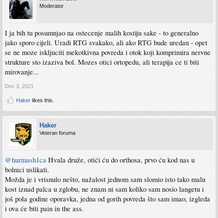
Moderator
I ja bih tu posumnjao na ostecenje malih kostiju sake - to generalno
jako sporo cijeli. Uradi RTG svakako, ali ako RTG bude uredan - opet
se ne moze iskljuciti mekotkivna povreda i otok koji komprimira nervne
strukture sto izaziva bol. Mozes otici ortopedu, ali terapija ce ti biti
mirovanje...
Dec 3, 2021
Haker
likes this.
Haker
Veteran foruma
@hurmash1ca
Hvala druže, otići ću do orthosa, prvo ću kod nas u
bolnici uslikati.
Možda je i vrisnulo nešto, nažalost jednom sam slomio isto tako malu
kost iznad palca u zglobu, ne znam ni sam koliko sam nosio langetu i
još pola godine oporavka, jedna od gorih povreda što sam imao, izgleda
i ova će biti pain in the ass.