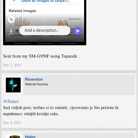
Sent from my SM-G950F using Tapatalk
Dec 1, 2021
Reventon
Veteran foruma
@Haker
Sad vidjoh post, trebao si to snimiti, vjerovatno je bio prelom ili
napuknuce sitnijih kostiju sake.
Dec 3, 2021
Haker