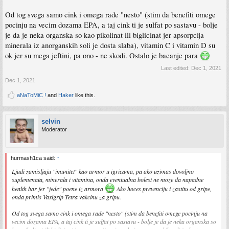
Od tog svega samo cink i omega rade "nesto" (stim da benefiti omege
pocinju na vecim dozama EPA, a taj cink ti je sulfat po sastavu - bolje
je da je neka organska so kao pikolinat ili biglicinat jer apsorpcija
minerala iz anorganskih soli je dosta slaba), vitamin C i vitamin D su
ok jer su mega jeftini, pa ono - ne skodi. Ostalo je bacanje para
Last edited:
Dec 1, 2021
Dec 1, 2021
aNaToMiC !
and
Haker
like this.
selvin
Moderator
hurmash1ca said:
↑
Ljudi zamisljaju "imunitet" kao armor u igricama, pa ako uzimas dovoljno
suplemenata, minerala i vitamina, onda eventualna bolest ne moze da napadne
health bar jer "jede" poene iz armora
Ako hoces prevenciju i zastitu od gripe,
onda primis Vaxigrip Tetra vakcinu za gripu.
Od tog svega samo cink i omega rade "nesto" (stim da benefiti omege pocinju na
vecim dozama EPA, a taj cink ti je sulfat po sastavu - bolje je da je neka organska so