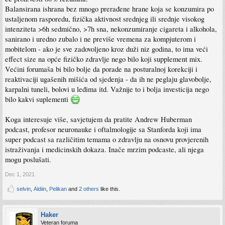
Balansirana ishrana bez mnogo prerađene hrane koja se konzumira po
ustaljenom rasporedu, fizička aktivnost srednjeg ili srednje visokog
intenziteta >6h sedmično, >7h sna, nekonzumiranje cigareta i alkohola,
sanirano i uredno zubalo i ne previše vremena za kompjuterom i
mobitelom - ako je sve zadovoljeno kroz duži niz godina, to ima veći
effect size na opće fizičko zdravlje nego bilo koji supplement mix.
Većini forumaša bi bilo bolje da porade na posturalnoj korekciji i
reaktivaciji ugašenih mišića od sjedenja - da ih ne peglaju glavobolje,
karpalni tuneli, bolovi u leđima itd. Važnije to i bolja investicija nego
bilo kakvi suplementi
Koga interesuje više, savjetujem da pratite Andrew Huberman
podcast, profesor neuronauke i oftalmologije sa Stanforda koji ima
super podcast sa različitim temama o zdravlju na osnovu provjerenih
istraživanja i medicinskih dokaza. Inače mrzim podcaste, ali njega
mogu poslušati.
Dec 1, 2021
selvin
,
Aldiin
,
Pelikan
and
2 others
like this.
Haker
Veteran foruma