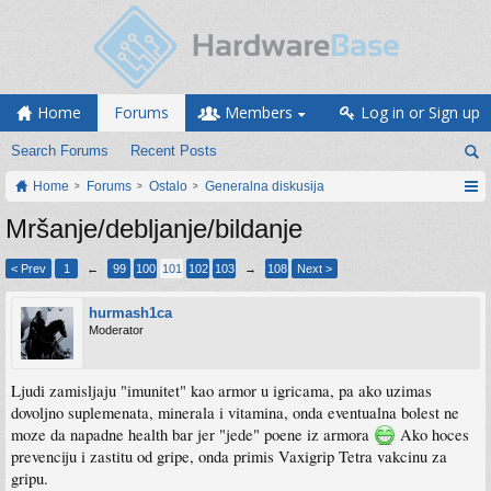
Home
Forums
Members
Log in or Sign up
Search Forums
Recent Posts
Home
Forums
Ostalo
Generalna diskusija
Mršanje/debljanje/bildanje
< Prev
1
←
99
100
101
102
103
→
108
Next >
hurmash1ca
Moderator
Ljudi zamisljaju "imunitet" kao armor u igricama, pa ako uzimas
dovoljno suplemenata, minerala i vitamina, onda eventualna bolest ne
moze da napadne health bar jer "jede" poene iz armora
Ako hoces
prevenciju i zastitu od gripe, onda primis Vaxigrip Tetra vakcinu za
gripu.