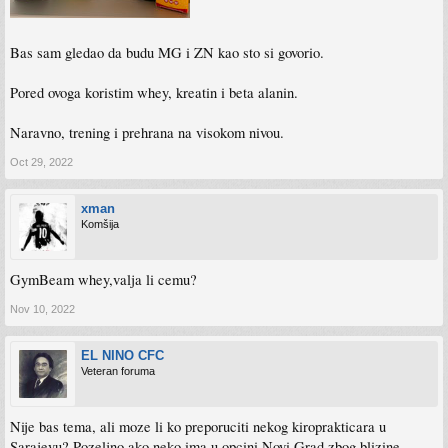
Bas sam gledao da budu MG i ZN kao sto si govorio.
Pored ovoga koristim whey, kreatin i beta alanin.
Naravno, trening i prehrana na visokom nivou.
Oct 29, 2022
xman
Komšija
GymBeam whey,valja li cemu?
Nov 10, 2022
EL NINO CFC
Veteran foruma
Nije bas tema, ali moze li ko preporuciti nekog kiroprakticara u
Sarajevu? Pozeljno ako neko ima u opcini Novi Grad zbog blizine.