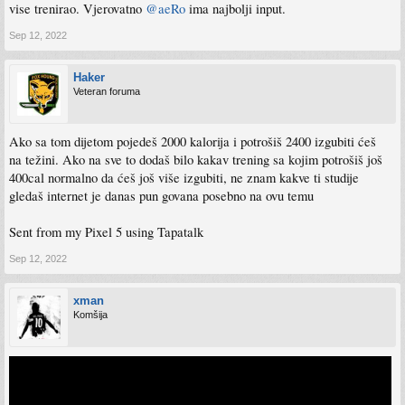
vise trenirao. Vjerovatno
@aeRo
ima najbolji input.
Sep 12, 2022
Haker
Veteran foruma
Ako sa tom dijetom pojedeš 2000 kalorija i potrošiš 2400 izgubiti ćeš
na težini. Ako na sve to dodaš bilo kakav trening sa kojim potrošiš još
400cal normalno da ćeš još više izgubiti, ne znam kakve ti studije
gledaš internet je danas pun govana posebno na ovu temu
Sent from my Pixel 5 using Tapatalk
Sep 12, 2022
xman
Komšija