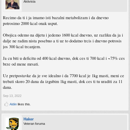
Aktivista
Recimo da ti i ja imamo isti bazalni metabolizam i da dnevno
potrosimo 2000 kcal onak usput.
Obojica odemo na dijetu i jedemo 1600 kcal dnevno, uz razliku da ja i
dalje ne radim nista posebno a ti uz to dodatno trcis i dnevno potrosis
jos 300 kcal trcanjem.
Ja cu biti u deficitu od 400 kcal dnevno, dok ces ti 700 kcal i ~75% ces
brze od mene mrsati.
Uz pretpostavke da je sve idealno i da 7700 kcal je 1kg masti, meni ce
trebati skoro 20 dana da izgubim 1kg masti, dok ces ti tu uraditi za 11
dana.
Sep 13, 2022
Aldiin
likes this.
Haker
Veteran foruma