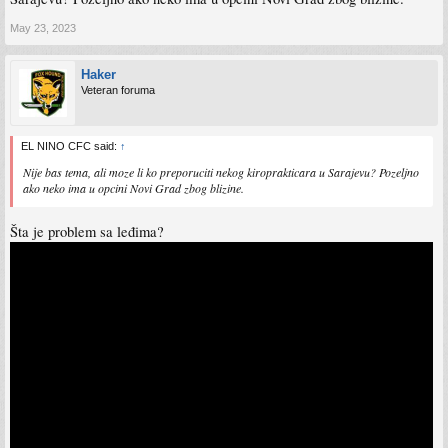
May 23, 2023
Haker
Veteran foruma
EL NINO CFC said:
↑
Nije bas tema, ali moze li ko preporuciti nekog kiroprakticara u Sarajevu? Pozeljno
ako neko ima u opcini Novi Grad zbog blizine.
Šta je problem sa leđima?