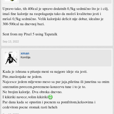
Upravo tako, tih 400cal je upravo dodatnih 0,5kg sedmično što je i cilj,
imaš fine kalorije na raspolaganju tako da možeš kvalitetno jesti i
mršaš 0,5kg sedmično. Velik kalorijski deficit nije dobar, idealno je
300-500cal na dnevnoj bazi.
Sent from my Pixel 5 using Tapatalk
Sep 13, 2022
xman
Komšija
Kada je ishrana u pitanju meni su najgore ideje sta jesti.
Pite,maslenjake ne jedem.
Najcesce jedem mljeveno meso sa par jaja,piletina ili junetina sa onim
smrznutim povrcem,povremeno konzervu tune i to je to.
Ne brojim kalorije. Dva obroka dnevno.
I kikiriki navece,volim kikiriki
Par dana kada se opustim i pocnem sa pomfritom,keksovima i
cedevitom pocne stomak rasti heheh