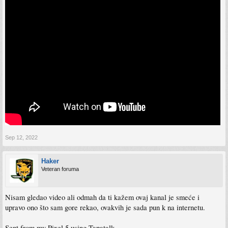
Sep 12, 2022
Haker
Veteran foruma
Nisam gledao video ali odmah da ti kažem ovaj kanal je smeće i
upravo ono što sam gore rekao, ovakvih je sada pun k na internetu.
Sent from my Pixel 5 using Tapatalk