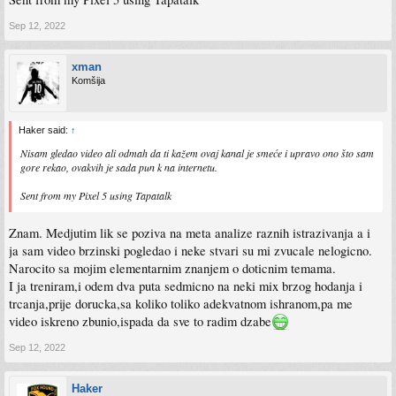
Sep 12, 2022
xman
Komšija
Haker said:
↑
Nisam gledao video ali odmah da ti kažem ovaj kanal je smeće i upravo ono što sam
gore rekao, ovakvih je sada pun k na internetu.
Sent from my Pixel 5 using Tapatalk
Znam. Medjutim lik se poziva na meta analize raznih istrazivanja a i
ja sam video brzinski pogledao i neke stvari su mi zvucale nelogicno.
Narocito sa mojim elementarnim znanjem o doticnim temama.
I ja treniram,i odem dva puta sedmicno na neki mix brzog hodanja i
trcanja,prije dorucka,sa koliko toliko adekvatnom ishranom,pa me
video iskreno zbunio,ispada da sve to radim dzabe
Sep 12, 2022
Haker