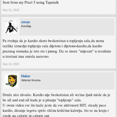
Sent from my Pixel 5 using Tapatalk
Sep 12, 2022
xman
Komšija
Pa tvrdnja da je kardio skoro beskoristan u topljenju sala,da nema
razlike izmedju topljenja sala dijetom i dijetom+kardio,da kardio
praznog stomaka je isto sto i punog. Da se moze "mijesati" u rezultate
u teretani ima smisla naravno.
Sep 13, 2022
Haker
Veteran foruma
Druže nisi shvatio. Kardio nije beskoristan ali većina ljudi misle da je
be all and end all kada je u pitanju "topljenje" sala.
U ovom videu sve što kaže jeste da sve aktivnosti HIT, steady pace
kardio, dizanje tegova sprže sličnu količinu kalorija, što se na kraju i
svede na calorie in calorie out.