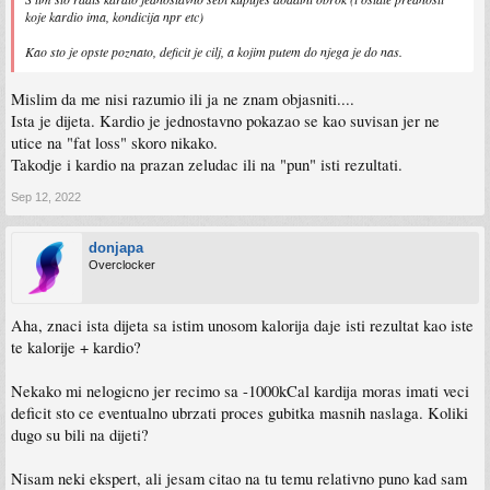
koje kardio ima, kondicija npr etc)
Kao sto je opste poznato, deficit je cilj, a kojim putem do njega je do nas.
Mislim da me nisi razumio ili ja ne znam objasniti....
Ista je dijeta. Kardio je jednostavno pokazao se kao suvisan jer ne
utice na "fat loss" skoro nikako.
Takodje i kardio na prazan zeludac ili na "pun" isti rezultati.
Sep 12, 2022
donjapa
Overclocker
Aha, znaci ista dijeta sa istim unosom kalorija daje isti rezultat kao iste
te kalorije + kardio?
Nekako mi nelogicno jer recimo sa -1000kCal kardija moras imati veci
deficit sto ce eventualno ubrzati proces gubitka masnih naslaga. Koliki
dugo su bili na dijeti?
Nisam neki ekspert, ali jesam citao na tu temu relativno puno kad sam