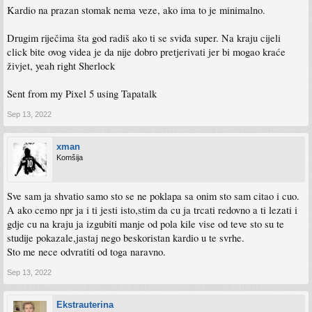
Kardio na prazan stomak nema veze, ako ima to je minimalno.
Drugim riječima šta god radiš ako ti se sviđa super. Na kraju cijeli
click bite ovog videa je da nije dobro pretjerivati jer bi mogao kraće
živjet, yeah right Sherlock
Sent from my Pixel 5 using Tapatalk
Sep 13, 2022
xman
Komšija
Sve sam ja shvatio samo sto se ne poklapa sa onim sto sam citao i cuo.
A ako cemo npr ja i ti jesti isto,stim da cu ja trcati redovno a ti lezati i
gdje cu na kraju ja izgubiti manje od pola kile vise od teve sto su te
studije pokazale,jastaj nego beskoristan kardio u te svrhe.
Sto me nece odvratiti od toga naravno.
Sep 13, 2022
Ekstrauterina