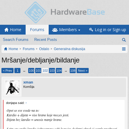
Home
Forums
Members
Log in or Sign up
Search Forums
Recent Posts
Home
Forums
Ostalo
Generalna diskusija
Mršanje/debljanje/bildanje
< Prev
1
←
100
101
102
103
104
→
108
Next >
xman
Komšija
donjapa said:
↑
Opet se sve svede na to:
Kardio + dijeta = vise hrane koje mozes jesti.
Dijeta bez kardio = unosis manje hrane.
S tim sto radis kardio jednostavno sebi kupujes dodatni obrok (i ostale prednosti