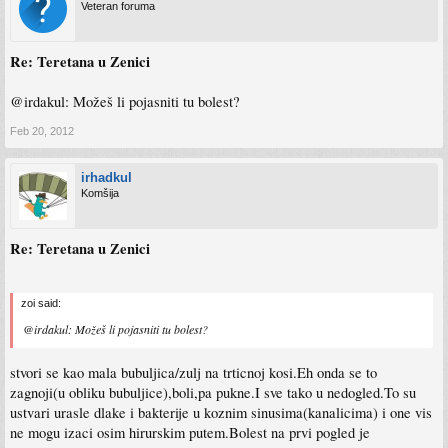
Veteran foruma
Re: Teretana u Zenici
@irdakul: Možeš li pojasniti tu bolest?
Feb 20, 2012
irhadkul
Komšija
Re: Teretana u Zenici
zoi said:
@irdakul: Možeš li pojasniti tu bolest?
stvori se kao mala bubuljica/zulj na trticnoj kosi.Eh onda se to
zagnoji(u obliku bubuljice),boli,pa pukne.I sve tako u nedogled.To su
ustvari urasle dlake i bakterije u koznim sinusima(kanalicima) i one vis
ne mogu izaci osim hirurskim putem.Bolest na prvi pogled je