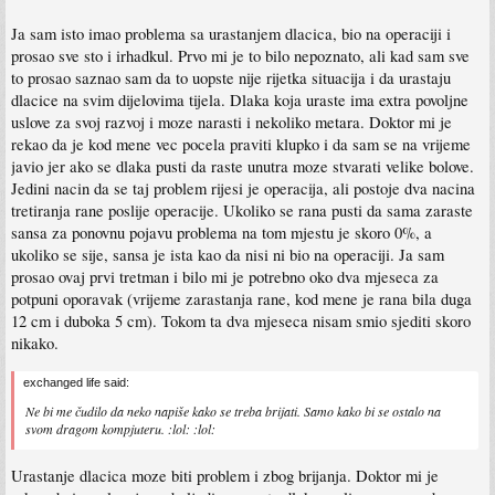
Ja sam isto imao problema sa urastanjem dlacica, bio na operaciji i
prosao sve sto i irhadkul. Prvo mi je to bilo nepoznato, ali kad sam sve
to prosao saznao sam da to uopste nije rijetka situacija i da urastaju
dlacice na svim dijelovima tijela. Dlaka koja uraste ima extra povoljne
uslove za svoj razvoj i moze narasti i nekoliko metara. Doktor mi je
rekao da je kod mene vec pocela praviti klupko i da sam se na vrijeme
javio jer ako se dlaka pusti da raste unutra moze stvarati velike bolove.
Jedini nacin da se taj problem rijesi je operacija, ali postoje dva nacina
tretiranja rane poslije operacije. Ukoliko se rana pusti da sama zaraste
sansa za ponovnu pojavu problema na tom mjestu je skoro 0%, a
ukoliko se sije, sansa je ista kao da nisi ni bio na operaciji. Ja sam
prosao ovaj prvi tretman i bilo mi je potrebno oko dva mjeseca za
potpuni oporavak (vrijeme zarastanja rane, kod mene je rana bila duga
12 cm i duboka 5 cm). Tokom ta dva mjeseca nisam smio sjediti skoro
nikako.
exchanged life said:
Ne bi me čudilo da neko napiše kako se treba brijati. Samo kako bi se ostalo na
svom dragom kompjuteru. :lol: :lol:
Urastanje dlacica moze biti problem i zbog brijanja. Doktor mi je