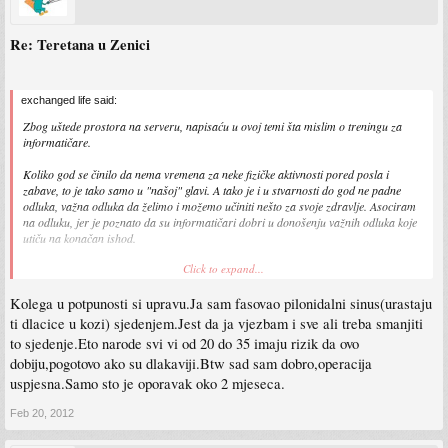
Re: Teretana u Zenici
exchanged life said:
Zbog uštede prostora na serveru, napisaću u ovoj temi šta mislim o treningu za
informatičare.
Koliko god se činilo da nema vremena za neke fizičke aktivnosti pored posla i
zabave, to je tako samo u "našoj" glavi. A tako je i u stvarnosti do god ne padne
odluka, važna odluka da želimo i možemo učiniti nešto za svoje zdravlje. Asociram
na odluku, jer je poznato da su informatičari dobri u donošenju važnih odluka koje
utiču na konačan ishod.
Click to expand...
Samo još treba razjasniti sebi da na konačan ishod utiče i zdravlje koje se ugrožava
stalnim sjedenjem za PC-om. Nakon odluke, lako je naučiti šta i kako raditi za
Kolega u potpunosti si upravu.Ja sam fasovao pilonidalni sinus(urastaju
zdravlje.
ti dlacice u kozi) sjedenjem.Jest da ja vjezbam i sve ali treba smanjiti
to sjedenje.Eto narode svi vi od 20 do 35 imaju rizik da ovo
dobiju,pogotovo ako su dlakaviji.Btw sad sam dobro,operacija
uspjesna.Samo sto je oporavak oko 2 mjeseca.
Feb 20, 2012