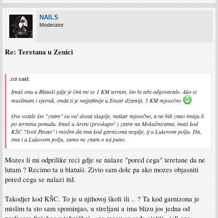
NAILS
Moderator
Re: Teretana u Zenici
zoi said:
Imaš onu u Blatuši gdje je čini mi se 1 KM termin, što bi tebi odgovaralo. Ako si
musliman i vjernik, onda ti je najjeftinije u Ensar džamiji, 5 KM mjesečno
Ove ostale što "znam" su već dosta skuplje, makar mjesečno, a ne bih znao imaju li
po terminu ponudu. Imaš u Areni (preskupo! ) zatim na Mokušnicama, imaš kod
KŠC "Sveti Pavao" i mislim da ima kod garnizona negdje, tj u Lukovom polju. Da,
ima i u Lukovom polju, samo ne znam o toj puno.
Mozes li mi odprilike reci gdje se nalaze "pored cega" teretane da ne
lutam ? Recimo ta u blatuši. Zivio sam dole pa ako mozes objasniti
pored cega se nalazi itd.
Takodjer kod KŠC. To je u njihovoj školi ili .. ? Ta kod garnizona je
mislim ta sto sam spominjao, u streljani a ima blizu jos jedna od