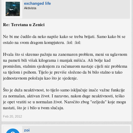
exchanged life
Aktivista
Re: Teretana u Zenici
Ne bi me čudilo da neko napiše kako se treba brijati. Samo kako bi se
ostalo na svom dragom kompjuteru. :lol: :lol:
Hvala što si skrenuo pažnju na zanemaren problem, meni su uglavnom
na pameti bili višak kilograma i manjak mišića. Ali bolje kad
promislim, stalnim sjedenjem za računarom nastaje cijeli niz problema
sa tijelom i psihom. Tijelo je previše složeno da bi bilo stalno u tako
jednostavnom položaju kao što je sjedenje.
Što je duža neaktivnost, to tijelo samo isključuje inače važne funkcije
za normalan, aktivan život. I naravno, nakon duge neaktivnosti, teško
je opet vratiti se u normalan život. Naročito zbog "ozljeda" koje mogu
nastati, što je i bilo u tvom slučaju.
Feb 20, 2012
zoi