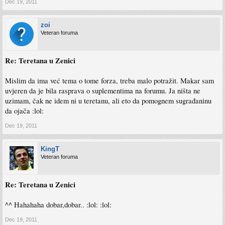
Dec 19, 2011
zoi
Veteran foruma
Re: Teretana u Zenici
Mislim da ima već tema o tome forza, treba malo potražit. Makar sam
uvjeren da je bila rasprava o suplementima na forumu. Ja ništa ne
uzimam, čak ne idem ni u teretanu, ali eto da pomognem sugrađaninu
da ojača :lol:
Dec 19, 2011
KingT
Veteran foruma
Re: Teretana u Zenici
^^ Hahahaha dobar,dobar.. :lol: :lol:
Dec 19, 2011