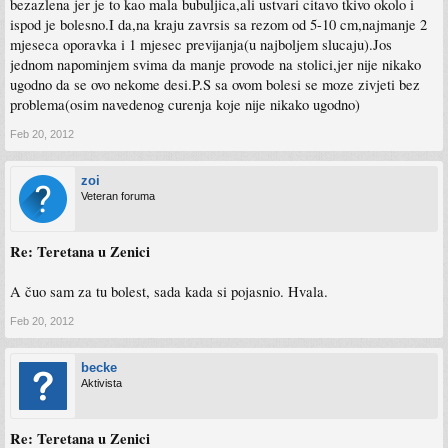
bezazlena jer je to kao mala bubuljica,ali ustvari citavo tkivo okolo i
ispod je bolesno.I da,na kraju zavrsis sa rezom od 5-10 cm,najmanje 2
mjeseca oporavka i 1 mjesec previjanja(u najboljem slucaju).Jos
jednom napominjem svima da manje provode na stolici,jer nije nikako
ugodno da se ovo nekome desi.P.S sa ovom bolesi se moze zivjeti bez
problema(osim navedenog curenja koje nije nikako ugodno)
Feb 20, 2012
zoi
Veteran foruma
Re: Teretana u Zenici
A čuo sam za tu bolest, sada kada si pojasnio. Hvala.
Feb 20, 2012
becke
Aktivista
Re: Teretana u Zenici