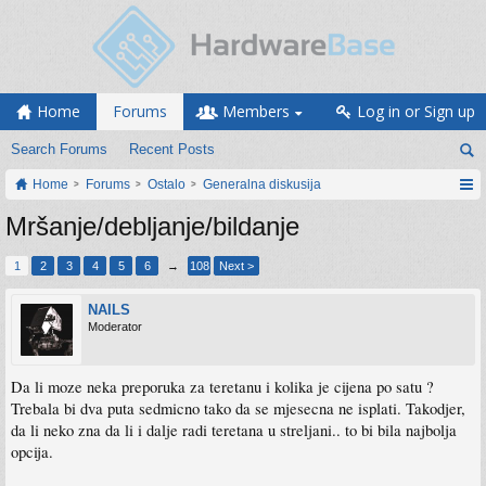
Home
Forums
Members
Log in or Sign up
Search Forums
Recent Posts
Home
Forums
Ostalo
Generalna diskusija
Mršanje/debljanje/bildanje
1
2
3
4
5
6
→
108
Next >
NAILS
Moderator
Da li moze neka preporuka za teretanu i kolika je cijena po satu ?
Trebala bi dva puta sedmicno tako da se mjesecna ne isplati. Takodjer,
da li neko zna da li i dalje radi teretana u streljani.. to bi bila najbolja
opcija.