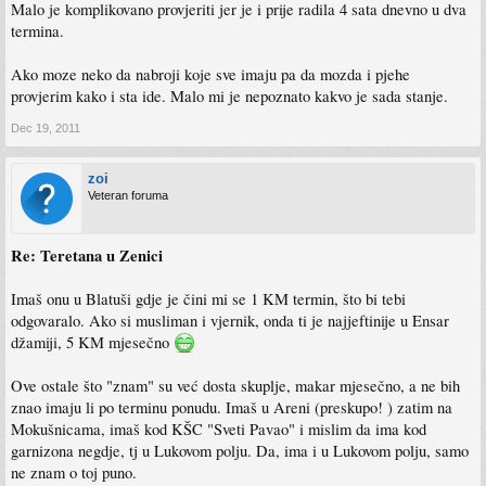
Malo je komplikovano provjeriti jer je i prije radila 4 sata dnevno u dva
termina.
Ako moze neko da nabroji koje sve imaju pa da mozda i pjehe
provjerim kako i sta ide. Malo mi je nepoznato kakvo je sada stanje.
Dec 19, 2011
zoi
Veteran foruma
Re: Teretana u Zenici
Imaš onu u Blatuši gdje je čini mi se 1 KM termin, što bi tebi
odgovaralo. Ako si musliman i vjernik, onda ti je najjeftinije u Ensar
džamiji, 5 KM mjesečno
Ove ostale što "znam" su već dosta skuplje, makar mjesečno, a ne bih
znao imaju li po terminu ponudu. Imaš u Areni (preskupo! ) zatim na
Mokušnicama, imaš kod KŠC "Sveti Pavao" i mislim da ima kod
garnizona negdje, tj u Lukovom polju. Da, ima i u Lukovom polju, samo
ne znam o toj puno.