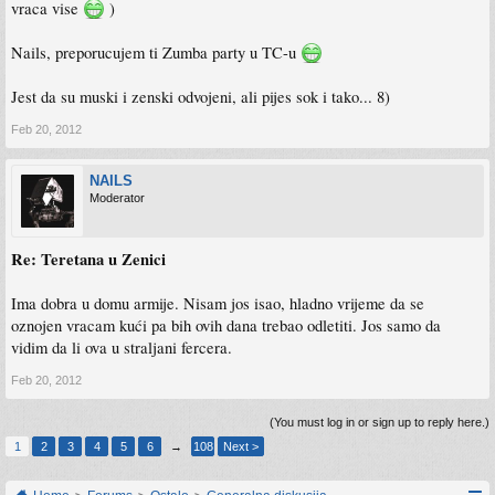
vraca vise
)
Nails, preporucujem ti Zumba party u TC-u
Jest da su muski i zenski odvojeni, ali pijes sok i tako... 8)
Feb 20, 2012
NAILS
Moderator
Re: Teretana u Zenici
Ima dobra u domu armije. Nisam jos isao, hladno vrijeme da se
oznojen vracam kući pa bih ovih dana trebao odletiti. Jos samo da
vidim da li ova u straljani fercera.
Feb 20, 2012
(You must log in or sign up to reply here.)
1
2
3
4
5
6
→
108
Next >