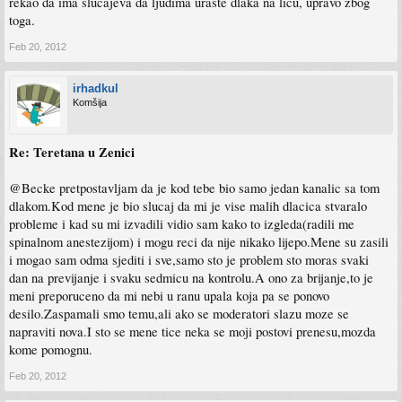
rekao da ima slucajeva da ljudima uraste dlaka na licu, upravo zbog
toga.
Feb 20, 2012
irhadkul
Komšija
Re: Teretana u Zenici
@Becke pretpostavljam da je kod tebe bio samo jedan kanalic sa tom
dlakom.Kod mene je bio slucaj da mi je vise malih dlacica stvaralo
probleme i kad su mi izvadili vidio sam kako to izgleda(radili me
spinalnom anestezijom) i mogu reci da nije nikako lijepo.Mene su zasili
i mogao sam odma sjediti i sve,samo sto je problem sto moras svaki
dan na previjanje i svaku sedmicu na kontrolu.A ono za brijanje,to je
meni preporuceno da mi nebi u ranu upala koja pa se ponovo
desilo.Zaspamali smo temu,ali ako se moderatori slazu moze se
napraviti nova.I sto se mene tice neka se moji postovi prenesu,mozda
kome pomognu.
Feb 20, 2012