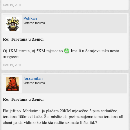
Dec 19, 2011
Pelikan
Veteran foruma
Re: Teretana u Zenici
Oj 1KM termin, oj 5KM mjesecno
Ima li u Sarajevu tako nesto
:mrgreen:
Dec 19, 2011
forzamilan
Veteran foruma
Re: Teretana u Zenici
Fkt jeftino. Međutim i ja plaćam 20KM mjesečno 3 puta sedmično,
teretana 100m od kuće. Šta mislite da preimenujemo temu teretana all
about pa da vidimo ko ide šta radite uzimate li šta itd.?