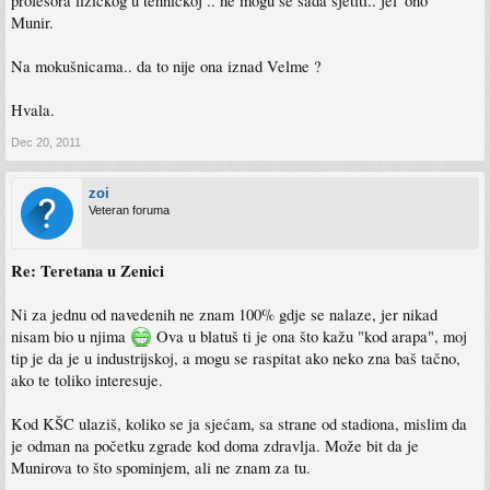
profesora fizickog u tehničkoj .. ne mogu se sada sjetiti.. jel' ono
Munir.
Na mokušnicama.. da to nije ona iznad Velme ?
Hvala.
Dec 20, 2011
zoi
Veteran foruma
Re: Teretana u Zenici
Ni za jednu od navedenih ne znam 100% gdje se nalaze, jer nikad
nisam bio u njima
Ova u blatuš ti je ona što kažu "kod arapa", moj
tip je da je u industrijskoj, a mogu se raspitat ako neko zna baš tačno,
ako te toliko interesuje.
Kod KŠC ulaziš, koliko se ja sjećam, sa strane od stadiona, mislim da
je odman na početku zgrade kod doma zdravlja. Može bit da je
Munirova to što spominjem, ali ne znam za tu.